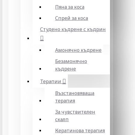
Пяна за коса
Спрей за коса
Студено къдрене с къдрин
Амонячно къдрене
Безамонячно
къдрене
Терапии
Възстановяваща
терапия
За чувствителен
скалп
Кератинова терапия