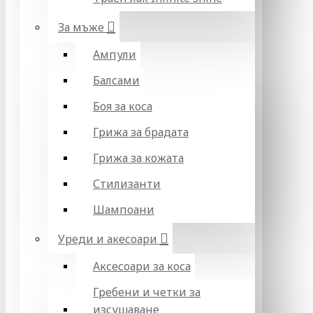
За мъже
Ампули
Балсами
Боя за коса
Грижа за брадата
Грижа за кожата
Стилизанти
Шампоани
Уреди и акесоари
Аксесоари за коса
Гребени и четки за
изсушаване