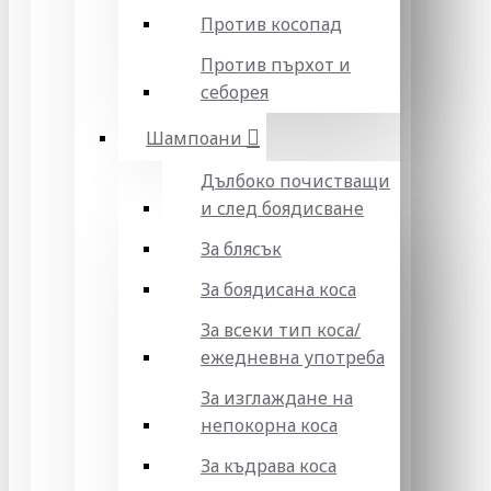
Против косопад
Против пърхот и
себорея
Шампоани
Дълбоко почистващи
и след боядисване
За блясък
За боядисана коса
За всеки тип коса/
ежедневна употреба
За изглаждане на
непокорна коса
За къдрава коса