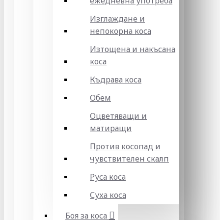
ежедневна употреба
Изглаждане и
непокорна коса
Изтощена и накъсана
коса
Къдрава коса
Обем
Оцветяващи и
матиращи
Против косопад и
чувствителен скалп
Руса коса
Суха коса
Боя за коса