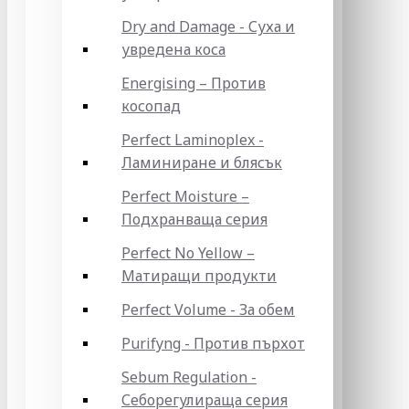
Dry and Damage - Суха и
увредена коса
Energising – Против
косопад
Perfect Laminoplex -
Ламиниране и блясък
Perfect Moisture –
Подхранваща серия
Perfect No Yellow –
Матиращи продукти
Perfect Volume - За обем
Purifyng - Против пърхот
Sebum Regulation -
Себорегулираща серия