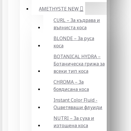
AMETHYSTE NEW
CURL – За къдрава и
вълниста коса
BLONDE – За руса
коса
BOTANICAL HYDRA –
Ботаническа грижа за
всеки тип коса
CHROMA – За
боядисана коса
Instant Color Fluid -
Оцветяващи флуиди
NUTRI – За суха и
изтощена коса