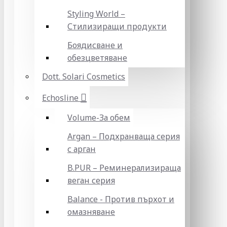
Styling World –
Стилизиращи продукти
Боядисване и
обезцветяване
Dott. Solari Cosmetics
Echosline
Volume-За обем
Argan – Подхранваща серия
с арган
B.PUR – Реминерализираща
веган серия
Balance - Против пърхот и
омазняване