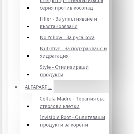
Energizing - Енергизираща
серия против косопад
Filler - За уплътняване и
възстановяване
No Yellow - За руса коса
Nutritive - За подхранване и
хидратация
Style - Стилизиращи
продукти
ALFAPARF
Cellula Madre - Терапия със
стволови клетки
Invisible Root - Оцветяващи
продукти за корени