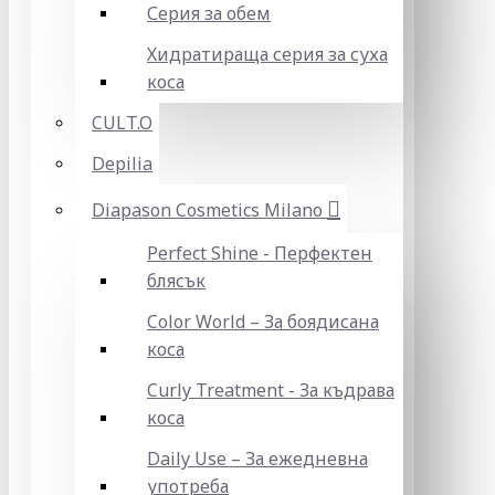
Серия за обем
Хидратираща серия за суха
коса
CULT.O
Depilia
Diapason Cosmetics Milano
Perfect Shine - Перфектен
блясък
Color World – За боядисана
коса
Curly Treatment - За къдрава
коса
Daily Use – За ежедневна
употреба