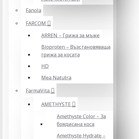
Fanola
FARCOM
ARREN – Грижа за мъже
Bioproten – Възстановяваща
грижа за косата
HD
Mea Natutra
FarmaVita
AMETHYSTE
Amethyste Color – За
боядисана коса
Amethyste Hydrate –