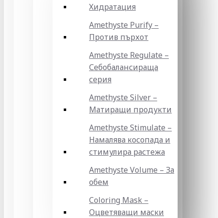
Хидратация
Amethyste Purify –
Против пърхот
Amethyste Regulate –
Себобалансираща
серия
Amethyste Silver –
Матиращи продукти
Amethyste Stimulate –
Намалява косопада и
стимулира растежа
Amethyste Volume – За
обем
Coloring Mask –
Оцветяващи маски