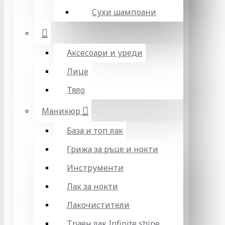
Сухи шампоани
Аксесоари и уреди
Лице
Тяло
Маникюр
База и топ лак
Грижа за ръце и нокти
Инструменти
Лак за нокти
Лакочистители
Траен лак Infinite shine