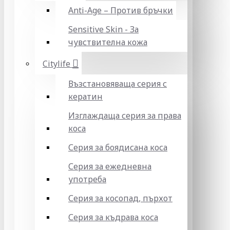
Anti-Age – Против бръчки
Sensitive Skin - За
чувствителна кожа
Citylife
Възстановяваща серия с
кератин
Изглаждаща серия за права
коса
Серия за боядисана коса
Серия за ежедневна
употреба
Серия за косопад, пърхот
Серия за къдрава коса