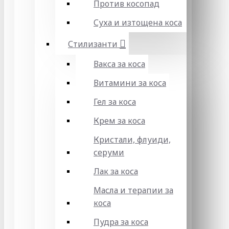
Против косопад
Суха и изтощена коса
Стилизанти
Вакса за коса
Витамини за коса
Гел за коса
Крем за коса
Кристали, флуиди,
серуми
Лак за коса
Масла и терапии за
коса
Пудра за коса