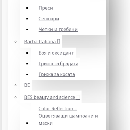
Преси
Сешоари
Четки и гребени
Barba Italiana
Боя и оксидант
Грижа за брадата
Грижа за косата
BE
BES beauty and science
Color Reflection –
Оцветяващи шампоани и
маски