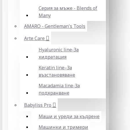
Серия за мъже - Blends of
Many
AMARO - Gentleman's Tools
Arte Care
Hyaluronic line-За
хидратация
Keratin line–За
възстановяване
Macadamia line-За
подхранване
Babyliss Pro
Маши и уреди за къдрене
Машинки и тримери