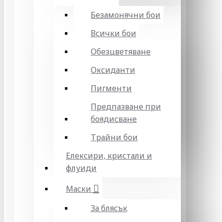
Безамонячни бои
Всички бои
Обезцветяване
Оксиданти
Пигменти
Предпазване при
боядисване
Трайни бои
Елексири, кристали и
флуиди
Маски
За блясък