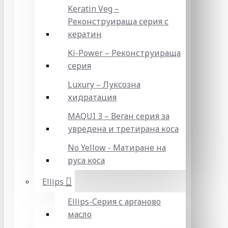
Keratin Veg –
Реконструираща серия с
кератин
Ki-Power – Реконструираща
серия
Luxury – Луксозна
хидратация
MAQUI 3 – Веган серия за
увредена и третирана коса
No Yellow - Матиране на
руса коса
Ellips
Ellips-Серия с арганово
масло