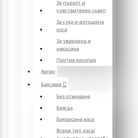
За пърхот и
чувствителен скалп
За суха и изтощена
коса
За увредена и
накъсана
Против косопад
Арган
Балсами
Без отмиване
Блясък
Боядисана коса
Всеки тип коса/