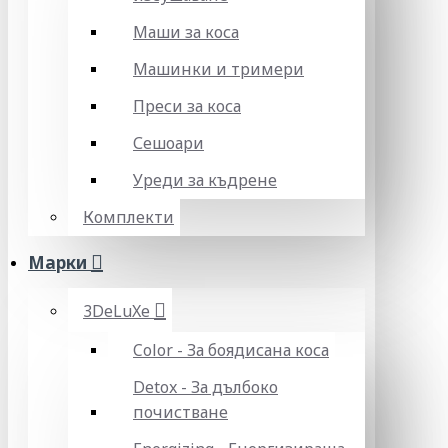
Маши за коса
Машинки и тримери
Преси за коса
Сешоари
Уреди за къдрене
Комплекти
Марки
3DeLuXe
Color - За боядисана коса
Detox - За дълбоко
почистване