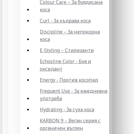
Colour Care – За боядисана
коса
Curl - За къдрава коса
Discipline – За непокорна
коса
E-Styling – Стилизанти
Echosline Color - Боя и
оксидант
Energy - Против косопад
Frequent Use - За ежедневна
употреба
Hydrating - За суха коса
KARBON 9 – Веган серия с
органичен въглен