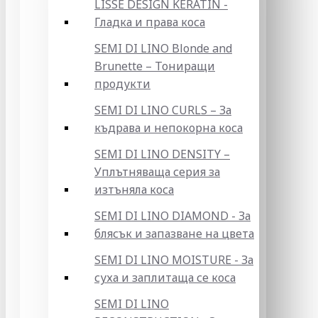
LISSE DESIGN KERATIN -
Гладка и права коса
SEMI DI LINO Blonde and
Brunette – Тониращи
продукти
SEMI DI LINO CURLS – За
къдрава и непокорна коса
SEMI DI LINO DENSITY –
Уплътняваща серия за
изтъняла коса
SEMI DI LINO DIAMOND - За
блясък и запазване на цвета
SEMI DI LINO MOISTURE - За
суха и заплитаща се коса
SEMI DI LINO