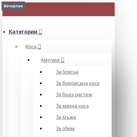
Изчерпан
Изчерпан
МЕНЮ
Категории
Коса
Ампули
За блясък
За боядисана коса
За бърз растеж
За мазна коса
За мъже
За обем