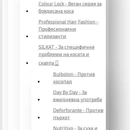
Colour Lock - Веган серия за
боядисана коса
Professional Hair Fashion -
Професионални
стилизанти
SILKAT - За специфични
проблеми на косата и
скалпа
Bulboton - Против
косопад
Day By Day - За
ежедневна употреба
Deforforante - Против
пърхот
Nutritivo - За суха и