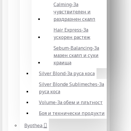
Calming-За
чувствителен и
раздразнен скалп
Hair Express-За
ускорен растеж
Sebum-Balancing-За
мазен скалп и сухи
краища
Silver Blond-За руса коса
Silver Blonde Sublіmeches-За
руса коса
Volume-За обем и плътност
Боя и технически продукти
Byothea