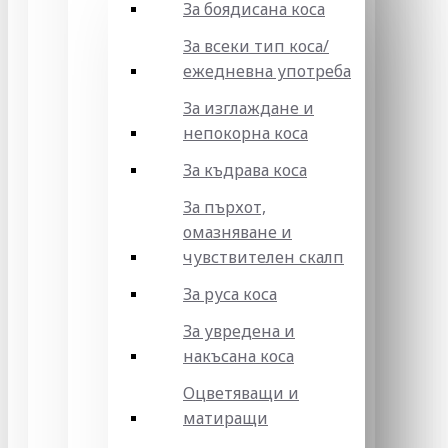
За боядисана коса
За всеки тип коса/
ежедневна употреба
За изглаждане и
непокорна коса
За къдрава коса
За пърхот,
омазняване и
чувствителен скалп
За руса коса
За увредена и
накъсана коса
Оцветяващи и
матиращи