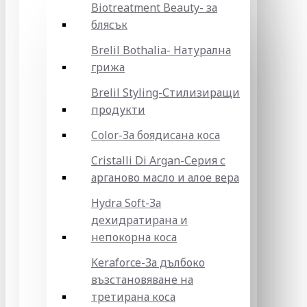
Biotreatment Beauty- за
блясък
Brelil Bothalia- Натурална
грижа
Brelil Styling-Стилизиращи
продукти
Color-За боядисана коса
Cristalli Di Argan-Серия с
арганово масло и алое вера
Hydra Soft-За
дехидратирана и
непокорна коса
Keraforce-За дълбоко
възстановяване на
третирана коса