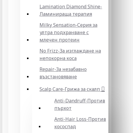
Lamination Diamond Shine-
Ламинираща терапия
Milky Sensation-Серия за
ултра подхранване с
млечен протеин
No Frizz-За изглаждане на
непокорна коса
Repair-За незабавно
възстановяване
Scalp Care-Грижа за скалп
Anti-Dandruff-Против
пърхот
Anti-Hair Loss-Против
кососпад