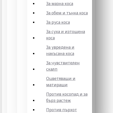
За мазна коса
За обем и тънка коса
За руса коса
За суха и изтощена
коса
За увредена и
накъсана коса
За чувствителен
скалп
Оцветяващи и
матиращи
Против косопад и за
бърз растеж
Против пърхот