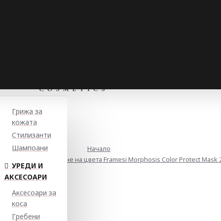
Грижа за
кожата
Стилизанти
Шампоани
Начало
ща маска за запазване на цвета Framesi Morphosis Color Protect Mask 
УРЕДИ И
АКСЕСОАРИ
Аксесоари за
коса
Гребени