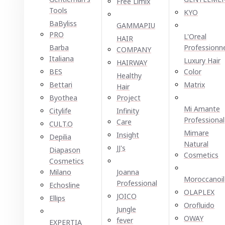
Free Limix
Tools
KYO
BaByliss
GAMMAPIU
PRO
L'Oreal
HAIR
Barba
Professionn
COMPANY
Italiana
Luxury Hair
HAIRWAY
BES
Color
Healthy
Bettari
Matrix
Hair
Byothea
Project
Mi Amante
Citylife
Infinity
Professional
Care
CULT.O
Mimare
Insight
Depilia
Natural
JJ's
Diapason
Cosmetics
Cosmetics
Milano
Joanna
Moroccanoil
Professional
Echosline
OLAPLEX
JOICO
Ellірѕ
Orofluido
Jungle
OWAY
fever
EXPERTIA