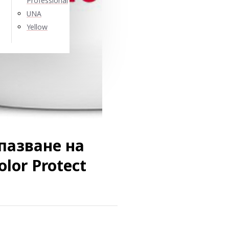
Professional
UNA
Yellow
пазване на
lor Protect