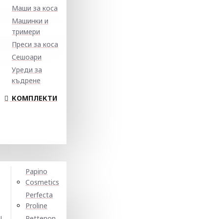
Маши за коса
Машинки и
тримери
Преси за коса
Сешоари
Уреди за
къдрене
КОМПЛЕКТИ
Papino
Cosmetics
Perfecta
Proline
N
Pettenon