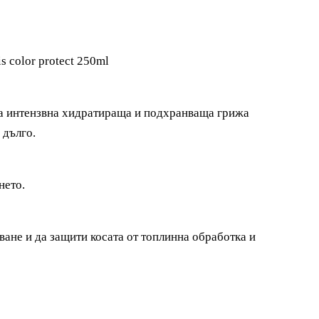
 color protect 250ml
ва интензвна хидратираща и подхранваща грижа
 дълго.
нето.
ване и да защити косата от топлинна обработка и