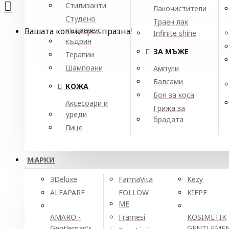
Стилизанти
Лакочистители
Студено
Траен лак
къдрене с
Вашата кошница е празна!
Infinite shine
къдрин
ЗА МЪЖЕ
Терапии
Шампоани
Ампули
Балсами
КОЖА
Боя за коса
Аксесоари и
Грижа за
уреди
брадата
Лице
МАРКИ
3Deluxe
FarmaVita
Kezy
ALFAPARF
FOLLOW
KIEPE
ME
AMARO -
Framesi
KOSIMETIK
Gentleman's
GENTLEME