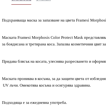
Подхранваща маска за запазване на цвета Framesi Morphosis
Маската Framesi Morphosis Color Protect Mask представля
за боядисана и третирана коса. Запазва козметичния цвят за
Придава блясък на косата, улеснява разресването и оформя
Маската прониква в косъма, за да защити цвета от избледня
UV лъчи. Омекотява косъма и осигурява здравина.
Подходяща е за ежедневна употреба.