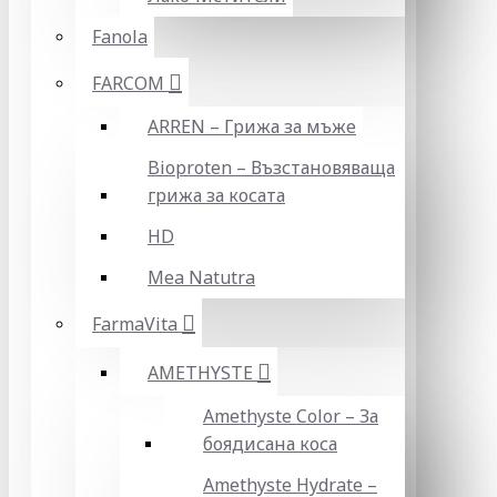
Fanola
FARCOM
ARREN – Грижа за мъже
Bioproten – Възстановяваща
грижа за косата
HD
Mea Natutra
FarmaVita
AMETHYSTE
Amethyste Color – За
боядисана коса
Amethyste Hydrate –