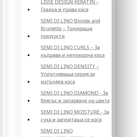
LISSE DESIGN KERATIN -
Гладка и права коса
SEMI DI LINO Blonde and
Brunette – Тониращи
продукти
SEMI DI LINO CURLS – За
къдрава и непокорна коса
SEMI DI LINO DENSITY –
Уплътняваща серия за
изтъняла коса
SEMI DI LINO DIAMOND - За
блясък и запазване на цвета
SEMI DI LINO MOISTURE - За
суха и заплитаща се коса
SEMI DI LINO