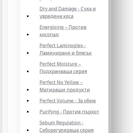
Dry and Damage - Суха и
увредена коса
Energising – Против
косопад
Perfect Laminoplex -
Ламиниране и блясък
Perfect Moisture –
Подхранваща серия
Perfect No Yellow –
Матиращи продукти
Perfect Volume - За обем
Purifyng - Против пърхот
Sebum Regulation -
Себорегулираща серия