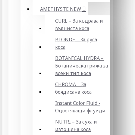
AMETHYSTE NEW
CURL – За къдрава и
вълниста коса
BLONDE – За руса
коса
BOTANICAL HYDRA –
Ботаническа грижа за
всеки тип коса
CHROMA – За
боядисана коса
Instant Color Fluid -
Оцветяващи флуиди
NUTRI – За суха и
изтощена коса