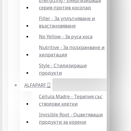
Energizing - Енергизираща
серия против косопад
Filler - За уплътняване и
възстановяване
No Yellow - За руса коса
Nutritive - За подхранване и
хидратация
Style - Стилизиращи
продукти
ALFAPARF
Cellula Madre - Терапия със
стволови клетки
Invisible Root - Оцветяващи
продукти за корени