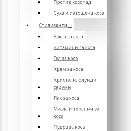
Против косопад
Суха и изтощена коса
Стилизанти
Вакса за коса
Витамини за коса
Гел за коса
Крем за коса
Кристали, флуиди,
серуми
Лак за коса
Масла и терапии за
коса
Пудра за коса