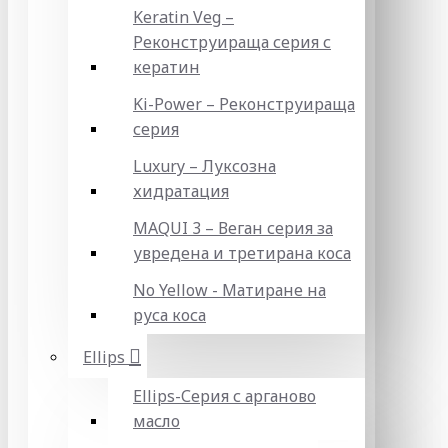
Keratin Veg –
Реконструираща серия с
кератин
Ki-Power – Реконструираща
серия
Luxury – Луксозна
хидратация
MAQUI 3 – Веган серия за
увредена и третирана коса
No Yellow - Матиране на
руса коса
Ellips
Ellips-Серия с арганово
масло