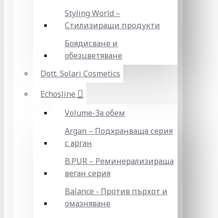
Styling World –
Стилизиращи продукти
Боядисване и
обезцветяване
Dott. Solari Cosmetics
Echosline
Volume-За обем
Argan – Подхранваща серия
с арган
B.PUR – Реминерализираща
веган серия
Balance - Против пърхот и
омазняване