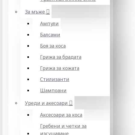
За мъже
Ампули
Балсами
Боя за коса
Грижа за брадата
Грижа за кожата
Стилизанти
Шампоани
Уреди и акесоари
Аксесоари за коса
Гребени и четки за
изсушаване