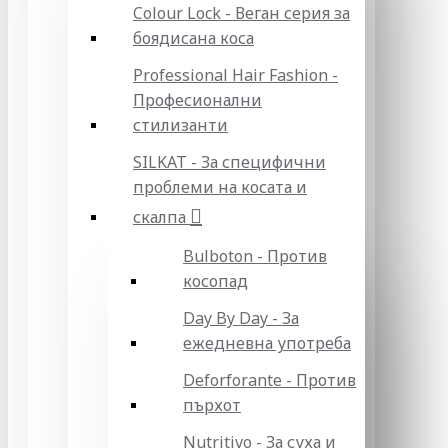
Colour Lock - Веган серия за
боядисана коса
Professional Hair Fashion -
Професионални
стилизанти
SILKAT - За специфични
проблеми на косата и
скалпа
Bulboton - Против
косопад
Day By Day - За
ежедневна употреба
Deforforante - Против
пърхот
Nutritivo - За суха и