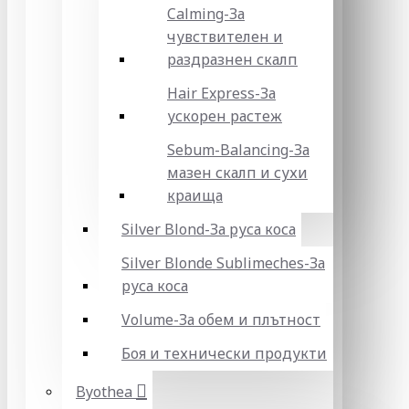
Calming-За
чувствителен и
раздразнен скалп
Hair Express-За
ускорен растеж
Sebum-Balancing-За
мазен скалп и сухи
краища
Silver Blond-За руса коса
Silver Blonde Sublіmeches-За
руса коса
Volume-За обем и плътност
Боя и технически продукти
Byothea