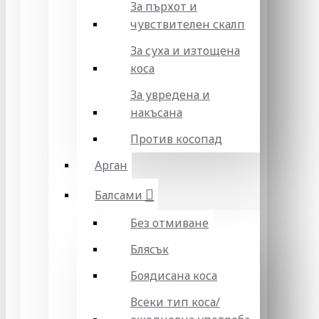
За пърхот и
чувствителен скалп
За суха и изтощена
коса
За увредена и
накъсана
Против косопад
Арган
Балсами
Без отмиване
Блясък
Боядисана коса
Всеки тип коса/