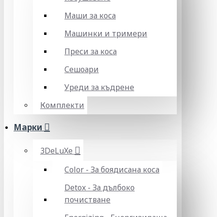
Маши за коса
Машинки и тримери
Преси за коса
Сешоари
Уреди за къдрене
Комплекти
Марки
3DeLuXe
Color - За боядисана коса
Detox - За дълбоко
почистване