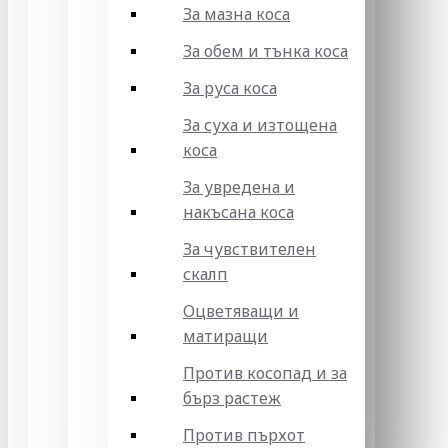
За мазна коса
За обем и тънка коса
За руса коса
За суха и изтощена
коса
За увредена и
накъсана коса
За чувствителен
скалп
Оцветяващи и
матиращи
Против косопад и за
бърз растеж
Против пърхот