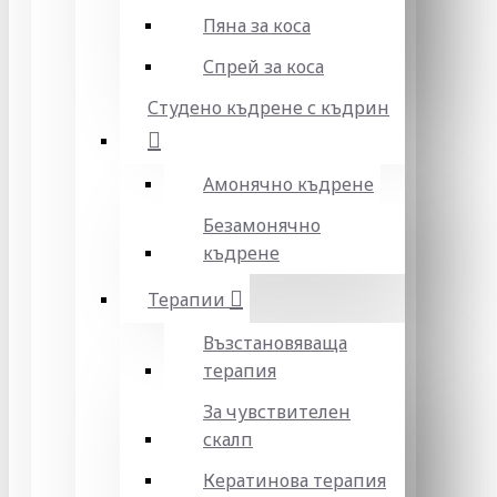
Пяна за коса
Спрей за коса
Студено къдрене с къдрин
Амонячно къдрене
Безамонячно
къдрене
Терапии
Възстановяваща
терапия
За чувствителен
скалп
Кератинова терапия