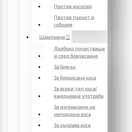
Против косопад
Против пърхот и
себорея
Шампоани
Дълбоко почистващи
и след боядисване
За блясък
За боядисана коса
За всеки тип коса/
ежедневна употреба
За изглаждане на
непокорна коса
За къдрава коса