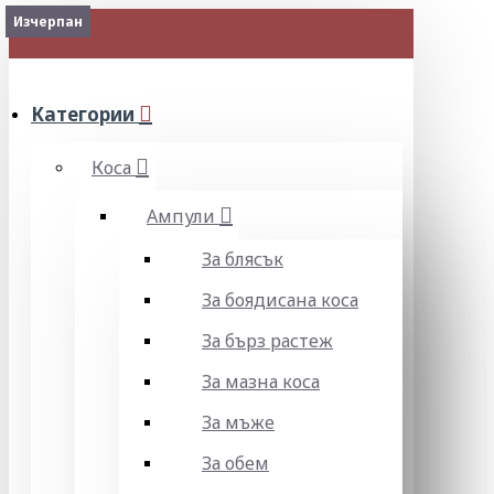
Изчерпан
Изчерпан
МЕНЮ
Категории
Коса
Ампули
За блясък
За боядисана коса
За бърз растеж
За мазна коса
За мъже
За обем