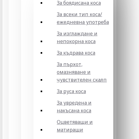
За боядисана коса
За всеки тип коса/
ежедневна употреба
За изглаждане и
непокорна коса
За къдрава коса
За пърхот,
омазняване и
чувствителен скалп
За руса коса
За увредена и
накъсана коса
Оцветяващи и
матиращи