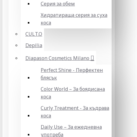
Серия за обем
Хидратираща серия за суха
коса
CULT.O
Depilia
Diapason Cosmetics Milano
Perfect Shine - Перфектен
блясък
Color World – За боядисана
коса
Curly Treatment - За къдрава
коса
Daily Use – За ежедневна
употреба