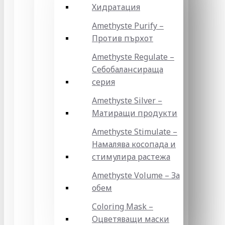
Хидратация
Amethyste Purify –
Против пърхот
Amethyste Regulate –
Себобалансираща
серия
Amethyste Silver –
Матиращи продукти
Amethyste Stimulate –
Намалява косопада и
стимулира растежа
Amethyste Volume – За
обем
Coloring Mask –
Оцветяващи маски