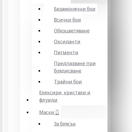
Безамонячни бои
Всички бои
Обезцветяване
Оксиданти
Пигменти
Предпазване при
боядисване
Трайни бои
Елексири, кристали и
флуиди
Маски
За блясък