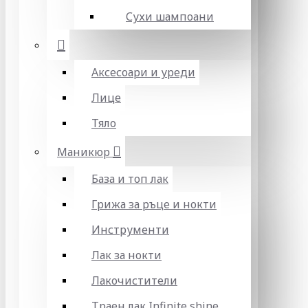
Сухи шампоани
Аксесоари и уреди
Лице
Тяло
Маникюр
База и топ лак
Грижа за ръце и нокти
Инструменти
Лак за нокти
Лакочистители
Траен лак Infinite shine