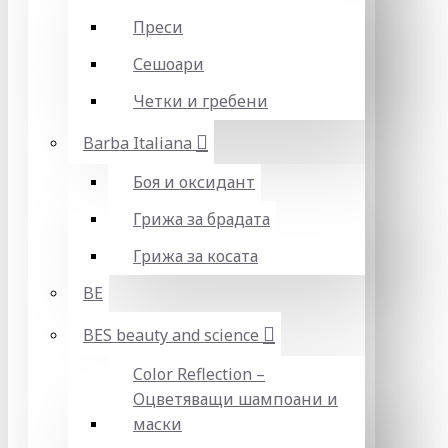
Преси
Сешоари
Четки и гребени
Barba Italiana
Боя и оксидант
Грижа за брадата
Грижа за косата
BE
BES beauty and science
Color Reflection –
Оцветяващи шампоани и
маски