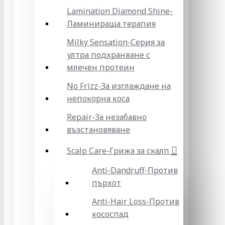
Lamination Diamond Shine-
Ламинираща терапия
Milky Sensation-Серия за
ултра подхранване с
млечен протеин
No Frizz-За изглаждане на
непокорна коса
Repair-За незабавно
възстановяване
Scalp Care-Грижа за скалп
Anti-Dandruff-Против
пърхот
Anti-Hair Loss-Против
кососпад