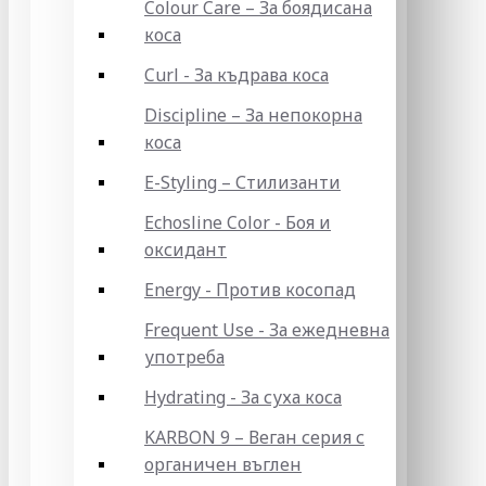
Colour Care – За боядисана
коса
Curl - За къдрава коса
Discipline – За непокорна
коса
E-Styling – Стилизанти
Echosline Color - Боя и
оксидант
Energy - Против косопад
Frequent Use - За ежедневна
употреба
Hydrating - За суха коса
KARBON 9 – Веган серия с
органичен въглен