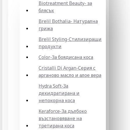
Biotreatment Beauty- за
блясък
Brelil Bothalia- Натурална
грижа
Brelil Styling-Стилизиращи
продукти
Color-За боядисана коса
Cristalli Di Argan-Серия с
арганово масло и алое вера
Hydra Soft-За
дехидратирана и
непокорна коса
Keraforce-За дълбоко
възстановяване на
третирана коса