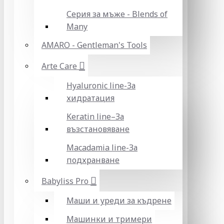
Серия за мъже - Blends of
Many
AMARO - Gentleman's Tools
Arte Care
Hyaluronic line-За
хидратация
Keratin line–За
възстановяване
Macadamia line-За
подхранване
Babyliss Pro
Маши и уреди за къдрене
Машинки и тримери