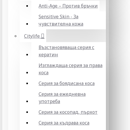
Anti-Age – Против бръчки
Sensitive Skin - За
чувствителна кожа
Citylife
Възстановяваща серия с
кератин
Изглаждаща серия за права
коса
Серия за боядисана коса
Серия за ежедневна
употреба
Серия за косопад, пърхот
Серия за къдрава коса