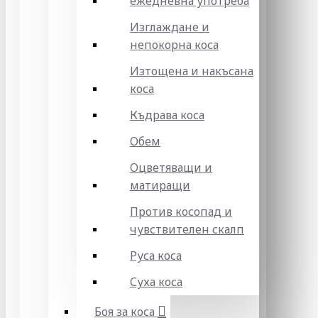
ежедневна употреба
Изглаждане и
непокорна коса
Изтощена и накъсана
коса
Къдрава коса
Обем
Оцветяващи и
матиращи
Против косопад и
чувствителен скалп
Руса коса
Суха коса
Боя за коса