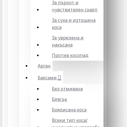
За пърхот и
чувствителен скалп
За суха и изтощена
коса
За увредена и
накъсана
Против косопад
Арган
Балсами
Без отмиване
Блясък
Боядисана коса
Всеки тип коса/