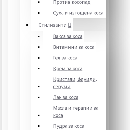
Против косопад
Суха и изтощена коса
Стилизанти
Вакса за коса
Витамини за коса
Гел за коса
Крем за коса
Кристали, флуиди,
серуми
Лак за коса
Масла и терапии за
коса
Пудра за коса