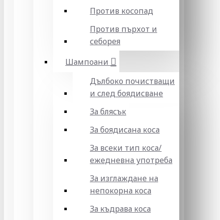
Против косопад
Против пърхот и
себорея
Шампоани
Дълбоко почистващи
и след боядисване
За блясък
За боядисана коса
За всеки тип коса/
ежедневна употреба
За изглаждане на
непокорна коса
За къдрава коса