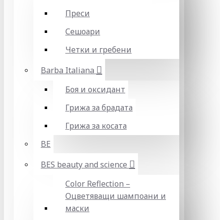
Преси
Сешоари
Четки и гребени
Barba Italiana
Боя и оксидант
Грижа за брадата
Грижа за косата
BE
BES beauty and science
Color Reflection –
Оцветяващи шампоани и
маски