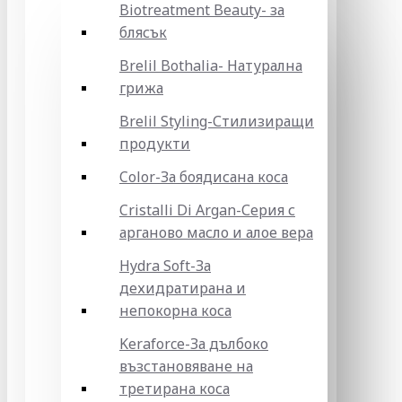
Biotreatment Beauty- за
блясък
Brelil Bothalia- Натурална
грижа
Brelil Styling-Стилизиращи
продукти
Color-За боядисана коса
Cristalli Di Argan-Серия с
арганово масло и алое вера
Hydra Soft-За
дехидратирана и
непокорна коса
Keraforce-За дълбоко
възстановяване на
третирана коса