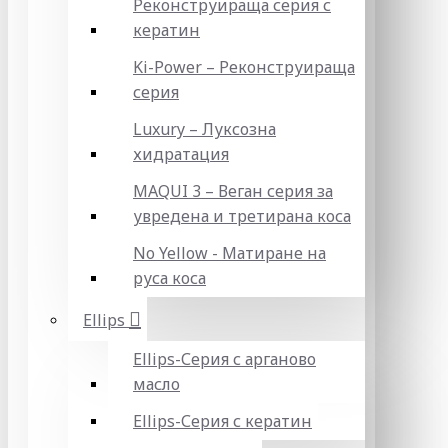
Реконструираща серия с
кератин
Ki-Power – Реконструираща
серия
Luxury – Луксозна
хидратация
MAQUI 3 – Веган серия за
увредена и третирана коса
No Yellow - Матиране на
руса коса
Ellips
Ellips-Серия с арганово
масло
Ellips-Серия с кератин