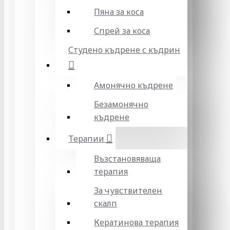
Пяна за коса
Спрей за коса
Студено къдрене с къдрин
Амонячно къдрене
Безамонячно
къдрене
Терапии
Възстановяваща
терапия
За чувствителен
скалп
Кератинова терапия