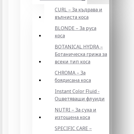
CURL – За къдрава и
вълниста коса
BLONDE – За руса
коса
BOTANICAL HYDRA –
Ботаническа грижа за
всеки тип коса
CHROMA – За
боядисана коса
Instant Color Fluid -
Оцветяващи флуиди
NUTRI – За суха и
изтощена коса
SPECIFIC CARE –