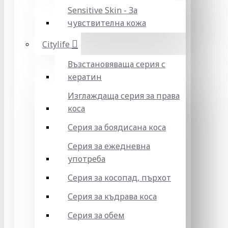
Sensitive Skin - За
чувствителна кожа
Citylife
Възстановяваща серия с
кератин
Изглаждаща серия за права
коса
Серия за боядисана коса
Серия за ежедневна
употреба
Серия за косопад, пърхот
Серия за къдрава коса
Серия за обем