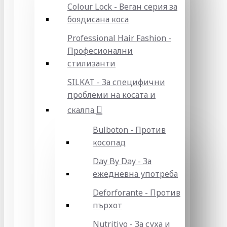
Colour Lock - Веган серия за
боядисана коса
Professional Hair Fashion -
Професионални
стилизанти
SILKAT - За специфични
проблеми на косата и
скалпа
Bulboton - Против
косопад
Day By Day - За
ежедневна употреба
Deforforante - Против
пърхот
Nutritivo - За суха и