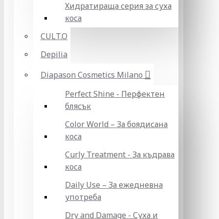
Хидратираща серия за суха
коса
CULT.O
Depilia
Diapason Cosmetics Milano
Perfect Shine - Перфектен
блясък
Color World – За боядисана
коса
Curly Treatment - За къдрава
коса
Daily Use – За ежедневна
употреба
Dry and Damage - Суха и