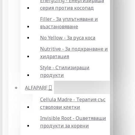
Energizing - Енергизираща
серия против косопад
Filler - За уплътняване и
възстановяване
No Yellow - За руса коса
Nutritive - За подхранване и
хидратация
Style - Стилизиращи
продукти
ALFAPARF
Cellula Madre - Терапия със
стволови клетки
Invisible Root - Оцветяващи
продукти за корени