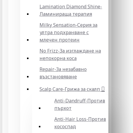
Lamination Diamond Shine-
Ламинираща терапия
Milky Sensation-Серия за
ултра подхранване с
млечен протеин
No Frizz-За изглаждане на
непокорна коса
Repair-За незабавно
възстановяване
Scalp Care-Грижа за скалп
Anti-Dandruff-Против
пърхот
Anti-Hair Loss-Против
кососпад