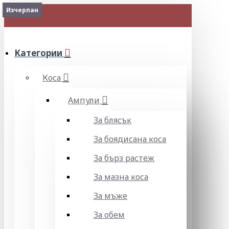
Изчерпан
МЕНЮ
Категории
Коса
Ампули
За блясък
За боядисана коса
За бърз растеж
За мазна коса
За мъже
За обем