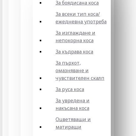
За боядисана коса
За всеки тип коса/
ежедневна употреба
За изглаждане и
непокорна коса
За къдрава коса
За пърхот,
омазняване и
чувствителен скалп
За руса коса
За увредена и
накъсана коса
Оцветяващи и
матиращи