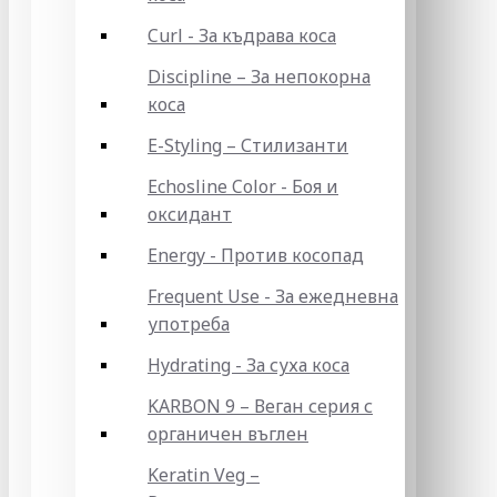
Curl - За къдрава коса
Discipline – За непокорна
коса
E-Styling – Стилизанти
Echosline Color - Боя и
оксидант
Energy - Против косопад
Frequent Use - За ежедневна
употреба
Hydrating - За суха коса
KARBON 9 – Веган серия с
органичен въглен
Keratin Veg –