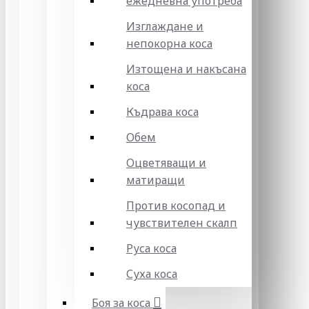
ежедневна употреба
Изглаждане и
непокорна коса
Изтощена и накъсана
коса
Къдрава коса
Обем
Оцветяващи и
матиращи
Против косопад и
чувствителен скалп
Руса коса
Суха коса
Боя за коса