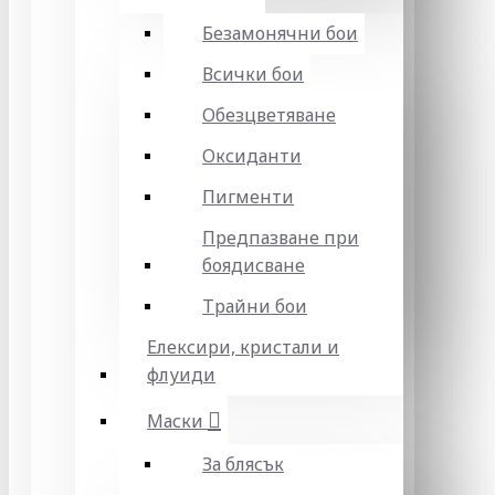
Безамонячни бои
Всички бои
Обезцветяване
Оксиданти
Пигменти
Предпазване при
боядисване
Трайни бои
Елексири, кристали и
флуиди
Маски
За блясък