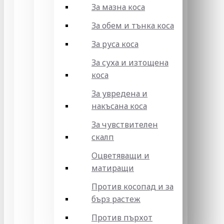
За мазна коса
За обем и тънка коса
За руса коса
За суха и изтощена
коса
За увредена и
накъсана коса
За чувствителен
скалп
Оцветяващи и
матиращи
Против косопад и за
бърз растеж
Против пърхот