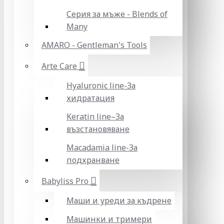
Серия за мъже - Blends of
Many
AMARO - Gentleman's Tools
Arte Care
Hyaluronic line-За
хидратация
Keratin line–За
възстановяване
Macadamia line-За
подхранване
Babyliss Pro
Маши и уреди за къдрене
Машинки и тримери