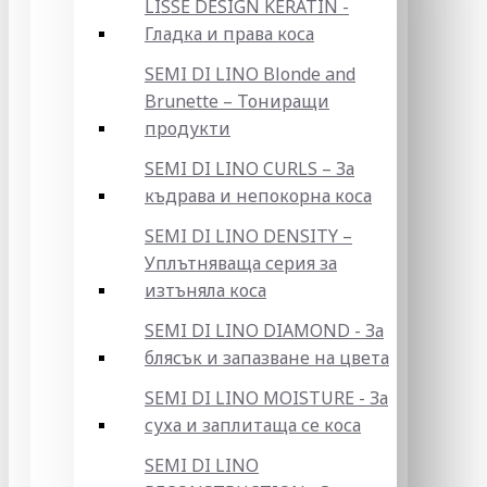
LISSE DESIGN KERATIN -
Гладка и права коса
SEMI DI LINO Blonde and
Brunette – Тониращи
продукти
SEMI DI LINO CURLS – За
къдрава и непокорна коса
SEMI DI LINO DENSITY –
Уплътняваща серия за
изтъняла коса
SEMI DI LINO DIAMOND - За
блясък и запазване на цвета
SEMI DI LINO MOISTURE - За
суха и заплитаща се коса
SEMI DI LINO