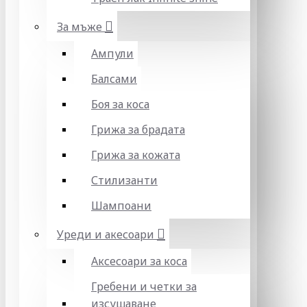
За мъже
Ампули
Балсами
Боя за коса
Грижа за брадата
Грижа за кожата
Стилизанти
Шампоани
Уреди и акесоари
Аксесоари за коса
Гребени и четки за
изсушаване