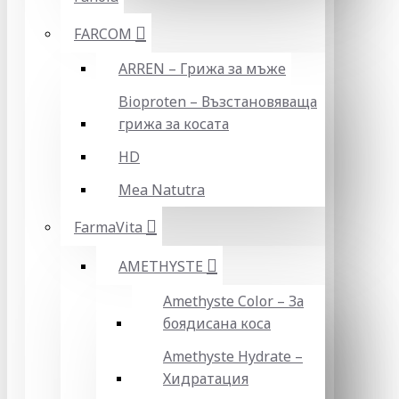
FARCOM
ARREN – Грижа за мъже
Bioproten – Възстановяваща
грижа за косата
HD
Mea Natutra
FarmaVita
AMETHYSTE
Amethyste Color – За
боядисана коса
Amethyste Hydrate –
Хидратация