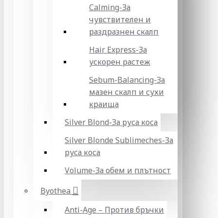
Calming-За
чувствителен и
раздразнен скалп
Hair Express-За
ускорен растеж
Sebum-Balancing-За
мазен скалп и сухи
краища
Silver Blond-За руса коса
Silver Blonde Sublіmeches-За
руса коса
Volume-За обем и плътност
Byothea
Anti-Age – Против бръчки