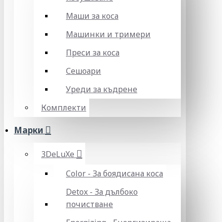
Маши за коса
Машинки и тримери
Преси за коса
Сешоари
Уреди за къдрене
Комплекти
Марки
3DeLuXe
Color - За боядисана коса
Detox - За дълбоко
почистване