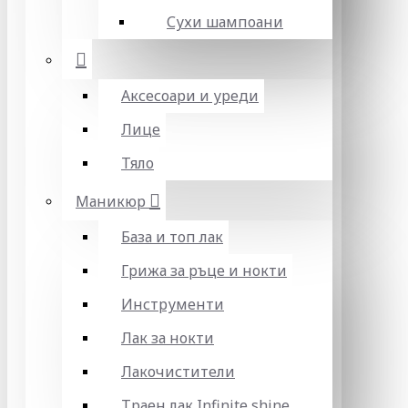
Сухи шампоани
Аксесоари и уреди
Лице
Тяло
Маникюр
База и топ лак
Грижа за ръце и нокти
Инструменти
Лак за нокти
Лакочистители
Траен лак Infinite shine