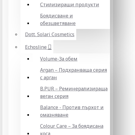
Стилизиращи продукти
Боядисване и
обезцветяване
Dott. Solari Cosmetics
Echosline
Volume-За обем
Argan – Подхранваща серия
с арган
B.PUR – Реминерализираща
веган серия
Balance - Против пърхот и
омазняване
Colour Care – За боядисана
коса