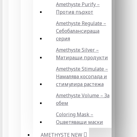
Amethyste Purify –
Против пърхот
Amethyste Regulate –
Себобалансираща
серия
Amethyste Silver –
Матиращи продукти
Amethyste Stimulate –
Намалява косопада и
стимулира растежа
Amethyste Volume – За
обем
Coloring Mask –
Оцветяващи маски
AMETHYSTE NEW