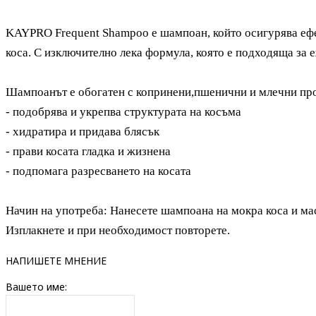
KAYPRO Frequent Shampoo
е шампоан, който осигурява еф
коса. С изключително лека формула, която е подходяща за 
Шампоанът е обогатен с
копринени,пшенични и млечни пр
-
подобрява и укрепва структурата на косъма
- хидратира и придава блясък
- прави косата гладка и жизнена
- подпомага разресването на косата
Начин на употреба: Нанесете шампоана на мокра коса и ма
Изплакнете и при необходимост повторете.
НАПИШЕТЕ МНЕНИЕ
Вашето име: