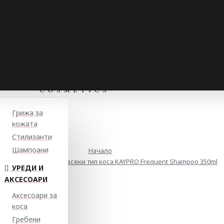
Грижа за
кожата
Стилизанти
Шампоани
Начало
едневен шампоан за всеки тип коса KAYPRO Frequent Shampoo 350ml
УРЕДИ И
АКСЕСОАРИ
Аксесоари за
коса
Гребени