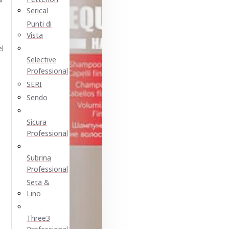
Serical
Punti di
Vista
el
Selective
Professional
SERI
Sendo
Sicura
Professional
Subrina
Professional
Seta &
Lino
Three3