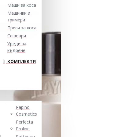
Маши за коса
Машинки и
тримери
Преси за коса
Сешоари
Уреди за
къдрене
КОМПЛЕКТИ
Papino
Cosmetics
Perfecta
Proline
N
Pettenon