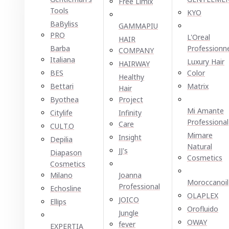
Free Limix
Tools
KYO
BaByliss
GAMMAPIU
PRO
L'Oreal
HAIR
Barba
Professionn
COMPANY
Italiana
Luxury Hair
HAIRWAY
BES
Color
Healthy
Bettari
Matrix
Hair
Byothea
Project
Mi Amante
Citylife
Infinity
Professional
Care
CULT.O
Mimare
Insight
Depilia
Natural
JJ's
Diapason
Cosmetics
Cosmetics
Milano
Joanna
Moroccanoil
Professional
Echosline
OLAPLEX
JOICO
Ellірѕ
Orofluido
Jungle
OWAY
fever
EXPERTIA