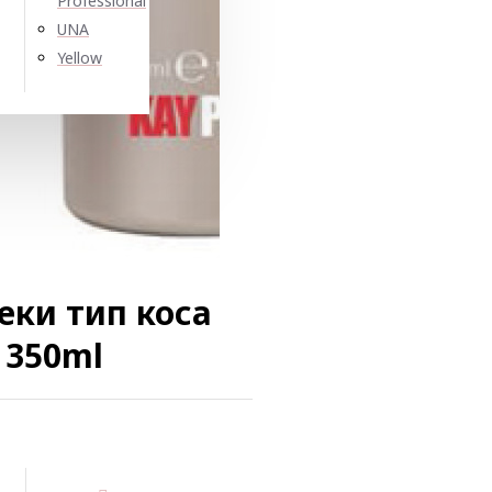
Professional
UNA
Yellow
еки тип коса
 350ml