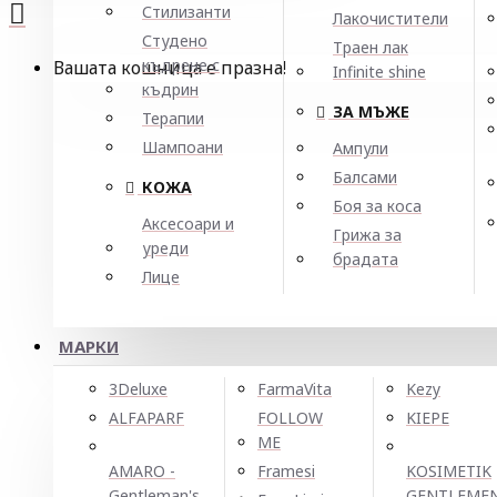
Стилизанти
Лакочистители
Студено
Траен лак
къдрене с
Вашата кошница е празна!
Infinite shine
къдрин
ЗА МЪЖЕ
Терапии
Шампоани
Ампули
Балсами
КОЖА
Боя за коса
Аксесоари и
Грижа за
уреди
брадата
Лице
МАРКИ
3Deluxe
FarmaVita
Kezy
ALFAPARF
FOLLOW
KIEPE
ME
AMARO -
Framesi
KOSIMETIK
Gentleman's
GENTLEME