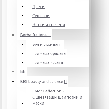
Преси
Сешоари
Четки и гребени
Barba Italiana
Боя и оксидант
Грижа за брадата
Грижа за косата
BE
BES beauty and science
Color Reflection –
Оцветяващи шампоани и
маски