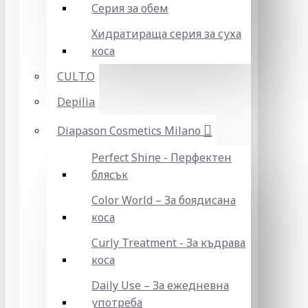
Серия за обем
Хидратираща серия за суха
коса
CULT.O
Depilia
Diapason Cosmetics Milano
Perfect Shine - Перфектен
блясък
Color World – За боядисана
коса
Curly Treatment - За къдрава
коса
Daily Use – За ежедневна
употреба