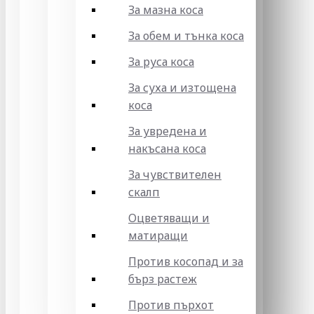
За мазна коса
За обем и тънка коса
За руса коса
За суха и изтощена
коса
За увредена и
накъсана коса
За чувствителен
скалп
Оцветяващи и
матиращи
Против косопад и за
бърз растеж
Против пърхот