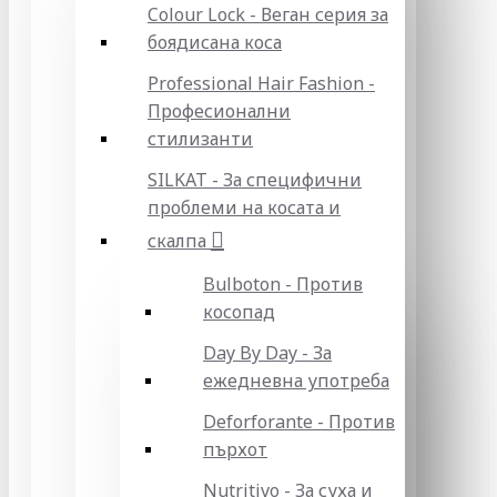
Colour Lock - Веган серия за
боядисана коса
Professional Hair Fashion -
Професионални
стилизанти
SILKAT - За специфични
проблеми на косата и
скалпа
Bulboton - Против
косопад
Day By Day - За
ежедневна употреба
Deforforante - Против
пърхот
Nutritivo - За суха и