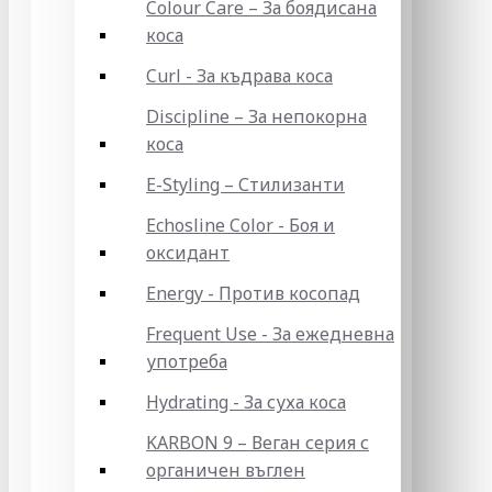
Colour Care – За боядисана
коса
Curl - За къдрава коса
Discipline – За непокорна
коса
E-Styling – Стилизанти
Echosline Color - Боя и
оксидант
Energy - Против косопад
Frequent Use - За ежедневна
употреба
Hydrating - За суха коса
KARBON 9 – Веган серия с
органичен въглен