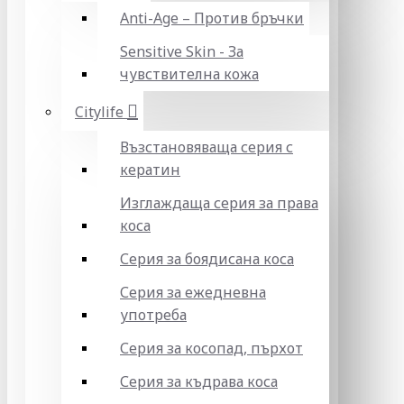
Anti-Age – Против бръчки
Sensitive Skin - За
чувствителна кожа
Citylife
Възстановяваща серия с
кератин
Изглаждаща серия за права
коса
Серия за боядисана коса
Серия за ежедневна
употреба
Серия за косопад, пърхот
Серия за къдрава коса