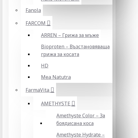
Fanola
FARCOM
ARREN – Грижа за мъже
Bioproten – Възстановяваща
грижа за косата
HD
Mea Natutra
FarmaVita
AMETHYSTE
Amethyste Color – За
боядисана коса
Amethyste Hydrate –