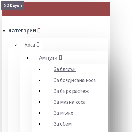
Изчерпан
2-3 Days
МЕНЮ
Категории
Коса
Ампули
За блясък
За боядисана коса
За бърз растеж
За мазна коса
За мъже
За обем