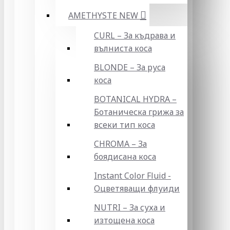
AMETHYSTE NEW
CURL – За къдрава и
вълниста коса
BLONDE – За руса
коса
BOTANICAL HYDRA –
Ботаническа грижа за
всеки тип коса
CHROMA – За
боядисана коса
Instant Color Fluid -
Оцветяващи флуиди
NUTRI – За суха и
изтощена коса