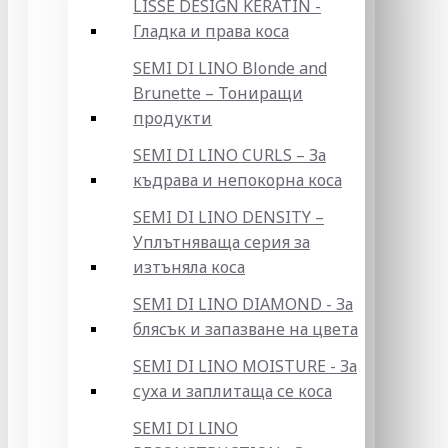
LISSE DESIGN KERATIN -
Гладка и права коса
SEMI DI LINO Blonde and
Brunette – Тониращи
продукти
SEMI DI LINO CURLS – За
къдрава и непокорна коса
SEMI DI LINO DENSITY –
Уплътняваща серия за
изтъняла коса
SEMI DI LINO DIAMOND - За
блясък и запазване на цвета
SEMI DI LINO MOISTURE - За
суха и заплитаща се коса
SEMI DI LINO