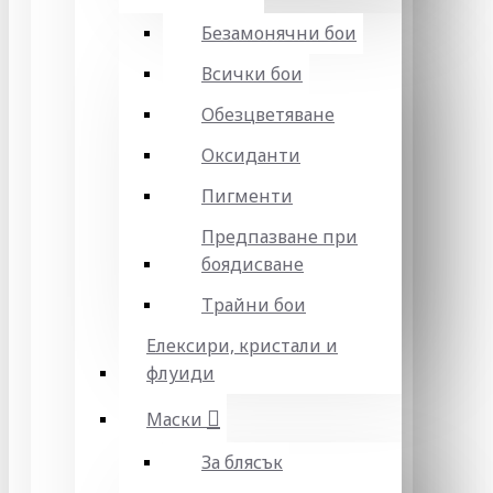
Безамонячни бои
Всички бои
Обезцветяване
Оксиданти
Пигменти
Предпазване при
боядисване
Трайни бои
Елексири, кристали и
флуиди
Маски
За блясък