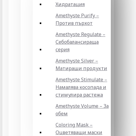
Хидратация
Amethyste Purify –
Против пърхот
Amethyste Regulate –
Себобалансираща
серия
Amethyste Silver –
Матиращи продукти
Amethyste Stimulate –
Намалява косопада и
стимулира растежа
Amethyste Volume – За
обем
Coloring Mask –
Оцветяващи маски