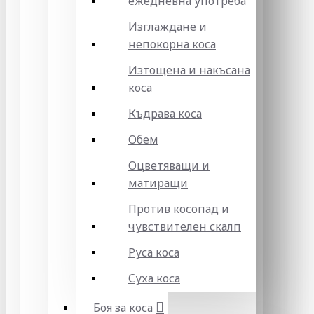
ежедневна употреба
Изглаждане и
непокорна коса
Изтощена и накъсана
коса
Къдрава коса
Обем
Оцветяващи и
матиращи
Против косопад и
чувствителен скалп
Руса коса
Суха коса
Боя за коса