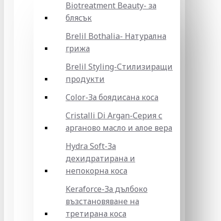
Biotreatment Beauty- за
блясък
Brelil Bothalia- Натурална
грижа
Brelil Styling-Стилизиращи
продукти
Color-За боядисана коса
Cristalli Di Argan-Серия с
арганово масло и алое вера
Hydra Soft-За
дехидратирана и
непокорна коса
Keraforce-За дълбоко
възстановяване на
третирана коса