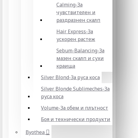
Calming-За
чувствителен и
раздразнен скалп
Hair Express-За
ускорен растеж
Sebum-Balancing-За
мазен скалп и сухи
краища
Silver Blond-За руса коса
Silver Blonde Sublіmeches-За
руса коса
Volume-За обем и плътност
Боя и технически продукти
Byothea