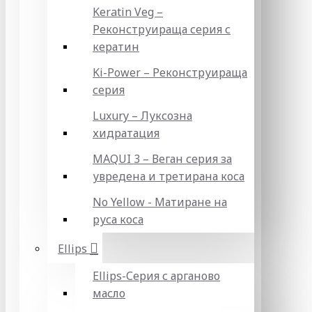
Keratin Veg –
Реконструираща серия с
кератин
Ki-Power – Реконструираща
серия
Luxury – Луксозна
хидратация
MAQUI 3 – Веган серия за
увредена и третирана коса
No Yellow - Матиране на
руса коса
Ellips
Ellips-Серия с арганово
масло