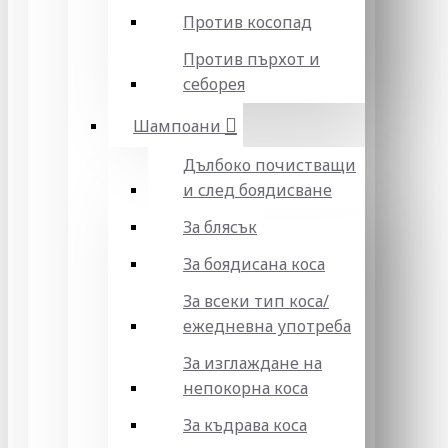
Против косопад
Против пърхот и
себорея
Шампоани
Дълбоко почистващи
и след боядисване
За блясък
За боядисана коса
За всеки тип коса/
ежедневна употреба
За изглаждане на
непокорна коса
За къдрава коса