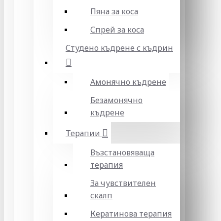
Пяна за коса
Спрей за коса
Студено къдрене с къдрин
Амонячно къдрене
Безамонячно
къдрене
Терапии
Възстановяваща
терапия
За чувствителен
скалп
Кератинова терапия