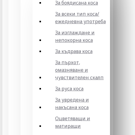
За боядисана коса
За всеки тип коса/
ежедневна употреба
За изглаждане и
непокорна коса
За къдрава коса
За пърхот,
омазняване и
чувствителен скалп
За руса коса
За увредена и
накъсана коса
Оцветяващи и
матиращи