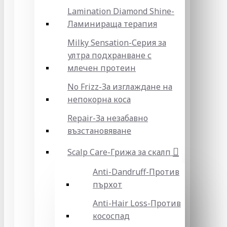
Lamination Diamond Shine-
Ламинираща терапия
Milky Sensation-Серия за
ултра подхранване с
млечен протеин
No Frizz-За изглаждане на
непокорна коса
Repair-За незабавно
възстановяване
Scalp Care-Грижа за скалп
Anti-Dandruff-Против
пърхот
Anti-Hair Loss-Против
кососпад