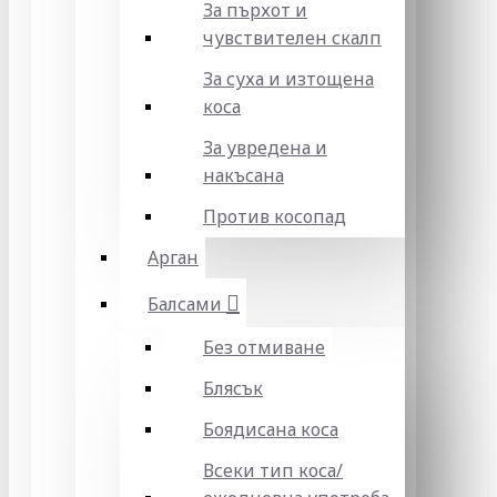
За пърхот и
чувствителен скалп
За суха и изтощена
коса
За увредена и
накъсана
Против косопад
Арган
Балсами
Без отмиване
Блясък
Боядисана коса
Всеки тип коса/