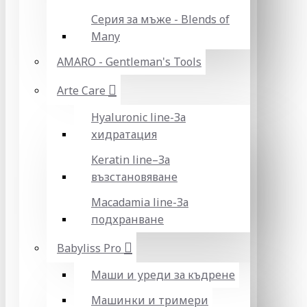
Серия за мъже - Blends of
Many
AMARO - Gentleman's Tools
Arte Care
Hyaluronic line-За
хидратация
Keratin line–За
възстановяване
Macadamia line-За
подхранване
Babyliss Pro
Маши и уреди за къдрене
Машинки и тримери