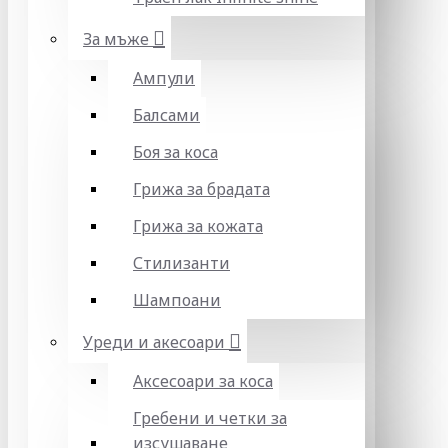
За мъже
Ампули
Балсами
Боя за коса
Грижа за брадата
Грижа за кожата
Стилизанти
Шампоани
Уреди и акесоари
Аксесоари за коса
Гребени и четки за
изсушаване