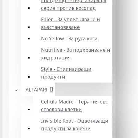
Energizing - Енергизираща
серия против косопад
Filler - За уплътняване и
възстановяване
No Yellow - За руса коса
Nutritive - За подхранване и
хидратация
Style - Стилизиращи
продукти
ALFAPARF
Cellula Madre - Терапия със
стволови клетки
Invisible Root - Оцветяващи
продукти за корени