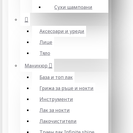
Сухи шампоани
Аксесоари и уреди
Лице
Тяло
Маникюр
База и топ лак
Грижа за ръце и нокти
Инструменти
Лак за нокти
Лакочистители
Траен лак Infinite shine