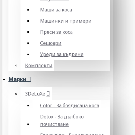
Маши за коса
Машинки и тримери
Преси за коса
Сешоари
Уреди за къдрене
Комплекти
Марки
3DeLuXe
Color - За боядисана коса
Detox - За дълбоко
почистване