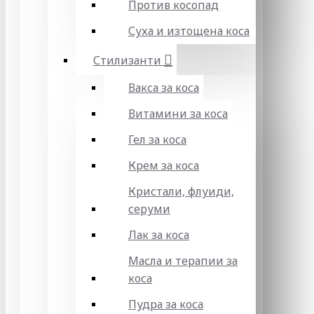
Против косопад
Суха и изтощена коса
Стилизанти
Вакса за коса
Витамини за коса
Гел за коса
Крем за коса
Кристали, флуиди,
серуми
Лак за коса
Масла и терапии за
коса
Пудра за коса