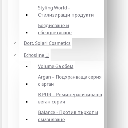
Styling World –
Стилизиращи продукти
Боядисване и
обезцветяване
Dott. Solari Cosmetics
Echosline
Volume-За обем
Argan – Подхранваща серия
с арган
B.PUR – Реминерализираща
веган серия
Balance - Против пърхот и
омазняване