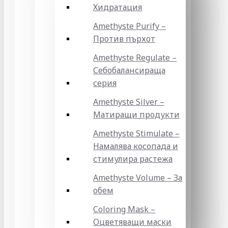
Хидратация
Amethyste Purify –
Против пърхот
Amethyste Regulate –
Себобалансираща
серия
Amethyste Silver –
Матиращи продукти
Amethyste Stimulate –
Намалява косопада и
стимулира растежа
Amethyste Volume – За
обем
Coloring Mask –
Оцветяващи маски