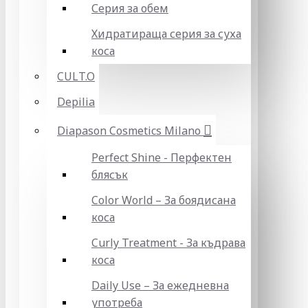
Серия за обем
Хидратираща серия за суха
коса
CULT.O
Depilia
Diapason Cosmetics Milano
Perfect Shine - Перфектен
блясък
Color World – За боядисана
коса
Curly Treatment - За къдрава
коса
Daily Use – За ежедневна
употреба