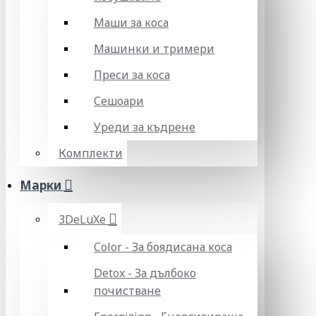
Маши за коса
Машинки и тримери
Преси за коса
Сешоари
Уреди за къдрене
Комплекти
Марки
3DeLuXe
Color - За боядисана коса
Detox - За дълбоко
почистване