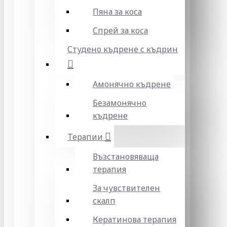
Пяна за коса
Спрей за коса
Студено къдрене с къдрин
Амонячно къдрене
Безамонячно
къдрене
Терапии
Възстановяваща
терапия
За чувствителен
скалп
Кератинова терапия