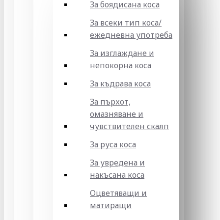
За боядисана коса
За всеки тип коса/
ежедневна употреба
За изглаждане и
непокорна коса
За къдрава коса
За пърхот,
омазняване и
чувствителен скалп
За руса коса
За увредена и
накъсана коса
Оцветяващи и
матиращи