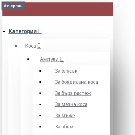
Изчерпан
Изчерпан
МЕНЮ
Категории
Коса
Ампули
За блясък
За боядисана коса
За бърз растеж
За мазна коса
За мъже
За обем