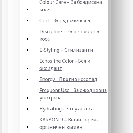
Colour Care – За боядисана
коса
Curl - За къдрава коса
Discipline – За непокорна
коса
E-Styling – Стилизанти
Echosline Color - Боя и
оксидант
Energy - Против косопад
Frequent Use - За ежедневна
употреба
Hydrating - За суха коса
KARBON 9 – Веган серия с
органичен въглен