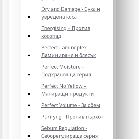
Dry and Damage - Суха и
увредена коса
Energising – Против
косопад
Perfect Laminoplex -
Ламиниране и блясък
Perfect Moisture –
Подхранваща серия
Perfect No Yellow –
Матиращи продукти
Perfect Volume - За обем
Purifyng - Против пърхот
Sebum Regulation -
Себорегулираща серия