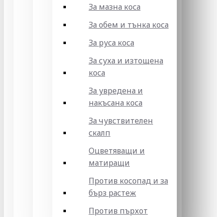
За мазна коса
За обем и тънка коса
За руса коса
За суха и изтощена
коса
За увредена и
накъсана коса
За чувствителен
скалп
Оцветяващи и
матиращи
Против косопад и за
бърз растеж
Против пърхот