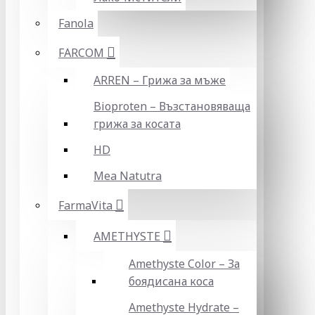
Fanola
FARCOM
ARREN – Грижа за мъже
Bioproten – Възстановяваща
грижа за косата
HD
Mea Natutra
FarmaVita
AMETHYSTE
Amethyste Color – За
боядисана коса
Amethyste Hydrate –