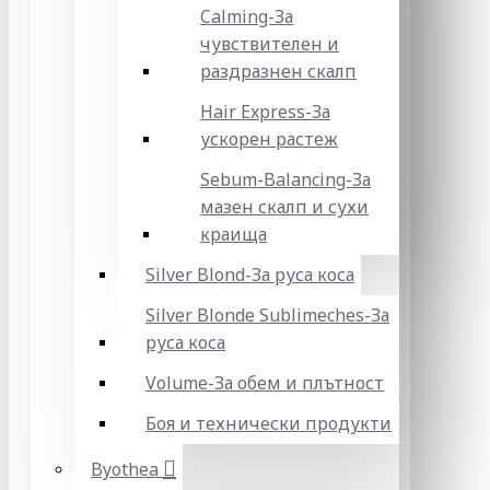
Calming-За
чувствителен и
раздразнен скалп
Hair Express-За
ускорен растеж
Sebum-Balancing-За
мазен скалп и сухи
краища
Silver Blond-За руса коса
Silver Blonde Sublіmeches-За
руса коса
Volume-За обем и плътност
Боя и технически продукти
Byothea