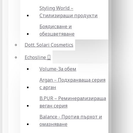
Styling World –
Стилизиращи продукти
Боядисване и
обезцветяване
Dott. Solari Cosmetics
Echosline
Volume-За обем
Argan – Подхранваща серия
с арган
B.PUR – Реминерализираща
веган серия
Balance - Против пърхот и
омазняване