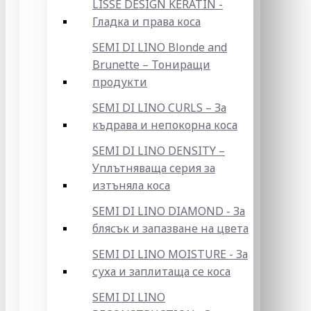
LISSE DESIGN KERATIN -
Гладка и права коса
SEMI DI LINO Blonde and
Brunette – Тониращи
продукти
SEMI DI LINO CURLS – За
къдрава и непокорна коса
SEMI DI LINO DENSITY –
Уплътняваща серия за
изтъняла коса
SEMI DI LINO DIAMOND - За
блясък и запазване на цвета
SEMI DI LINO MOISTURE - За
суха и заплитаща се коса
SEMI DI LINO