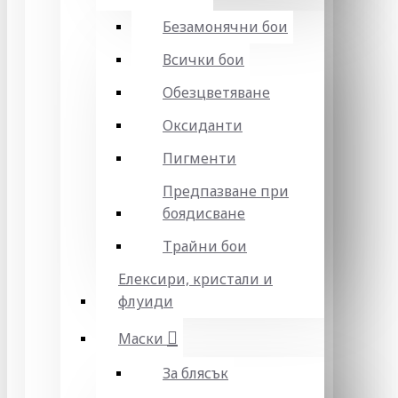
Безамонячни бои
Всички бои
Обезцветяване
Оксиданти
Пигменти
Предпазване при
боядисване
Трайни бои
Елексири, кристали и
флуиди
Маски
За блясък