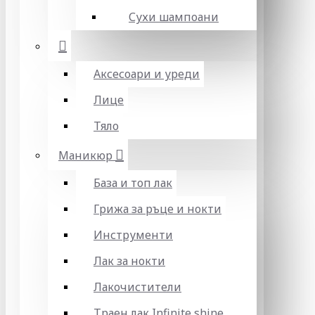
Сухи шампоани
Аксесоари и уреди
Лице
Тяло
Маникюр
База и топ лак
Грижа за ръце и нокти
Инструменти
Лак за нокти
Лакочистители
Траен лак Infinite shine