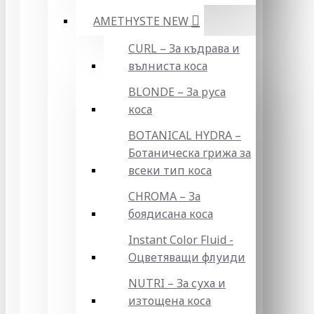
AMETHYSTE NEW
CURL – За къдрава и
вълниста коса
BLONDE – За руса
коса
BOTANICAL HYDRA –
Ботаническа грижа за
всеки тип коса
CHROMA – За
боядисана коса
Instant Color Fluid -
Оцветяващи флуиди
NUTRI – За суха и
изтощена коса