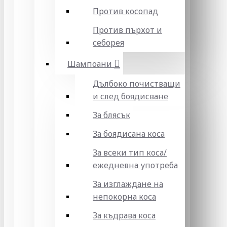
Против косопад
Против пърхот и
себорея
Шампоани
Дълбоко почистващи
и след боядисване
За блясък
За боядисана коса
За всеки тип коса/
ежедневна употреба
За изглаждане на
непокорна коса
За къдрава коса