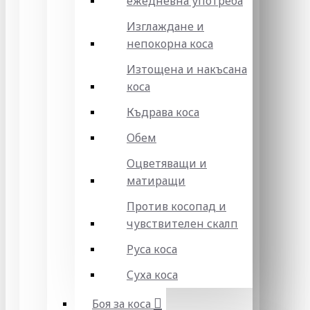
ежедневна употреба
Изглаждане и
непокорна коса
Изтощена и накъсана
коса
Къдрава коса
Обем
Оцветяващи и
матиращи
Против косопад и
чувствителен скалп
Руса коса
Суха коса
Боя за коса