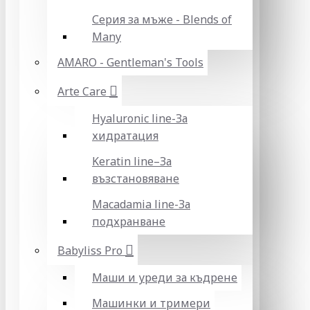
Серия за мъже - Blends of
Many
AMARO - Gentleman's Tools
Arte Care
Hyaluronic line-За
хидратация
Keratin line–За
възстановяване
Macadamia line-За
подхранване
Babyliss Pro
Маши и уреди за къдрене
Машинки и тримери