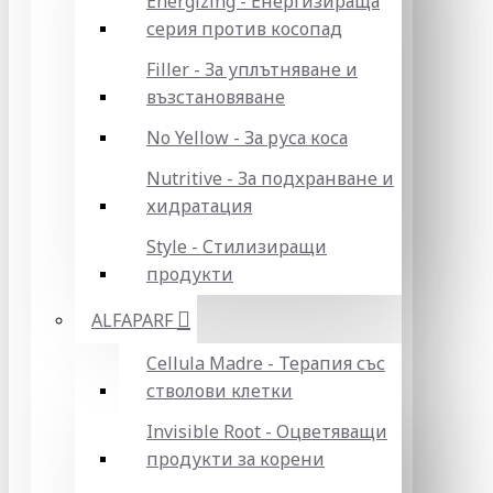
Energizing - Енергизираща
серия против косопад
Filler - За уплътняване и
възстановяване
No Yellow - За руса коса
Nutritive - За подхранване и
хидратация
Style - Стилизиращи
продукти
ALFAPARF
Cellula Madre - Терапия със
стволови клетки
Invisible Root - Оцветяващи
продукти за корени