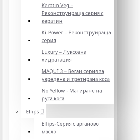
Keratin Veg –
Реконструираща серия с
кератин
Ki-Power – Реконструираща
серия
Luxury – Луксозна
хидратация
MAQUI 3 – Веган серия за
увредена и третирана коса
No Yellow - Матиране на
руса коса
Ellips
Ellips-Серия с арганово
масло