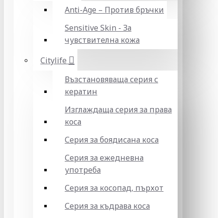
Anti-Age – Против бръчки
Sensitive Skin - За
чувствителна кожа
Citylife
Възстановяваща серия с
кератин
Изглаждаща серия за права
коса
Серия за боядисана коса
Серия за ежедневна
употреба
Серия за косопад, пърхот
Серия за къдрава коса