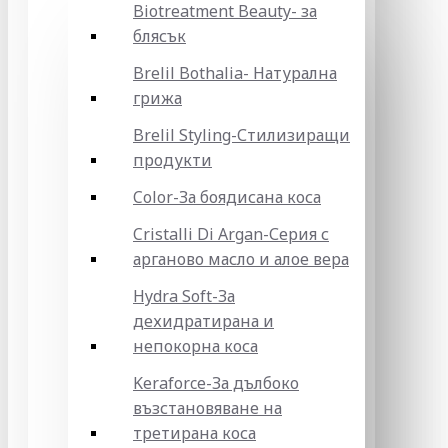
Biotreatment Beauty- за
блясък
Brelil Bothalia- Натурална
грижа
Brelil Styling-Стилизиращи
продукти
Color-За боядисана коса
Cristalli Di Argan-Серия с
арганово масло и алое вера
Hydra Soft-За
дехидратирана и
непокорна коса
Keraforce-За дълбоко
възстановяване на
третирана коса