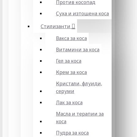
Против косопад
Суха и изтощена коса
Стилизанти
Вакса за коса
Витамини за коса
Гел за коса
Крем за коса
Кристали, флуиди,
серуми
Лак за коса
Масла и терапии за
коса
Пудра за коса