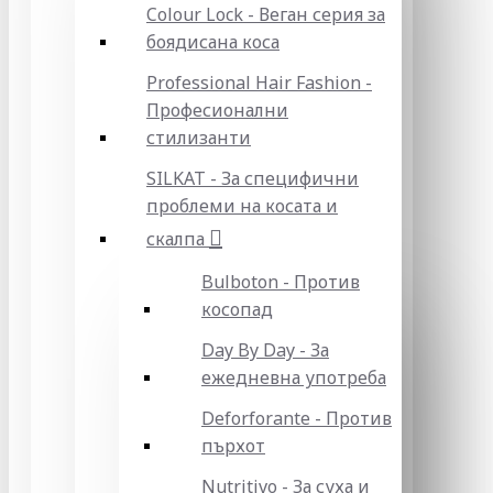
Colour Lock - Веган серия за
боядисана коса
Professional Hair Fashion -
Професионални
стилизанти
SILKAT - За специфични
проблеми на косата и
скалпа
Bulboton - Против
косопад
Day By Day - За
ежедневна употреба
Deforforante - Против
пърхот
Nutritivo - За суха и