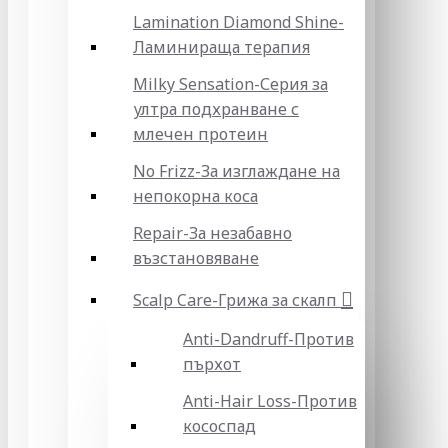
Lamination Diamond Shine-
Ламинираща терапия
Milky Sensation-Серия за
ултра подхранване с
млечен протеин
No Frizz-За изглаждане на
непокорна коса
Repair-За незабавно
възстановяване
Scalp Care-Грижа за скалп
Anti-Dandruff-Против
пърхот
Anti-Hair Loss-Против
кососпад