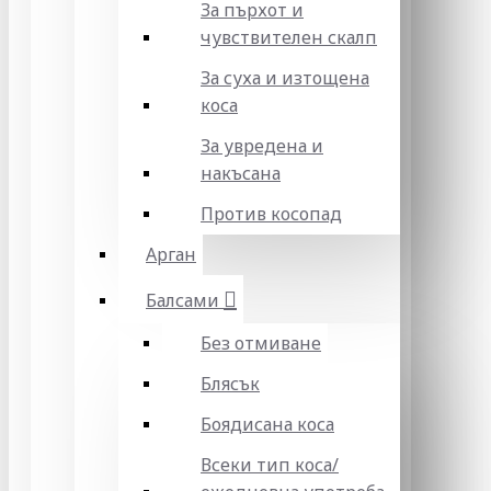
За пърхот и
чувствителен скалп
За суха и изтощена
коса
За увредена и
накъсана
Против косопад
Арган
Балсами
Без отмиване
Блясък
Боядисана коса
Всеки тип коса/