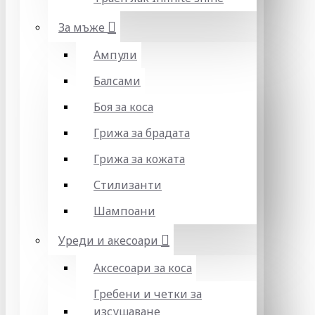
За мъже
Ампули
Балсами
Боя за коса
Грижа за брадата
Грижа за кожата
Стилизанти
Шампоани
Уреди и акесоари
Аксесоари за коса
Гребени и четки за
изсушаване