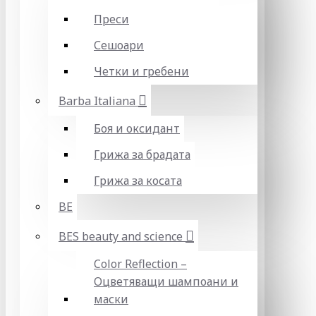
Преси
Сешоари
Четки и гребени
Barba Italiana
Боя и оксидант
Грижа за брадата
Грижа за косата
BE
BES beauty and science
Color Reflection –
Оцветяващи шампоани и
маски