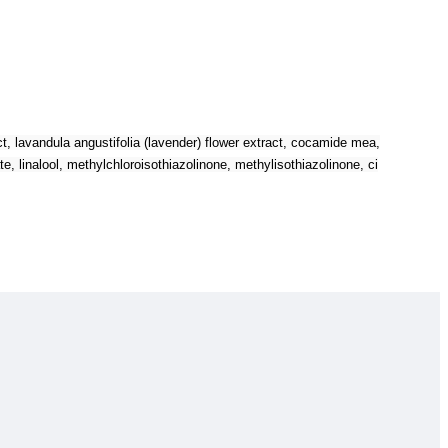
t, lavandula angustifolia (lavender) flower extract, cocamide mea,
, linalool, methylchloroisothiazolinone, methylisothiazolinone, ci