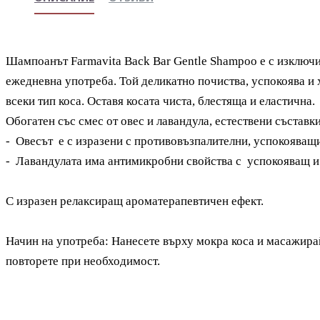
Шампоанът
Farmavita Back Bar Gentle Shampoo е с изключ
ежедневна употреба. Той деликатно почиства, успокоява и х
всеки тип коса. Оставя косата чиста, блестяща и еластична.
Обогатен със смес от овес и лавандула, естествени съставк
-
Овесът е с изразени с противовъзпалителни, успокояващ
-
Лавандулата има антимикробни свойства с успокояващ 
С изразен релаксиращ ароматерапевтичен ефект.
Начин на употреба: Нанесете върху мокра коса и масажира
повторете при необходимост.