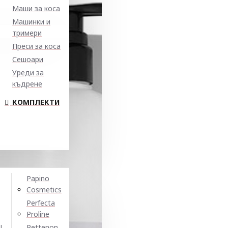
Маши за коса
Машинки и
тримери
Преси за коса
Сешоари
Уреди за
къдрене
КОМПЛЕКТИ
Papino
Cosmetics
Perfecta
Proline
N
Pettenon