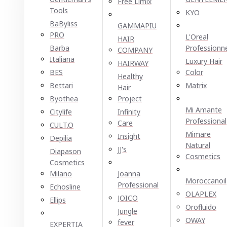
Free Limix
Tools
KYO
BaByliss
GAMMAPIU
PRO
L'Oreal
HAIR
Barba
Professionn
COMPANY
Italiana
Luxury Hair
HAIRWAY
BES
Color
Healthy
Bettari
Matrix
Hair
Byothea
Project
Mi Amante
Citylife
Infinity
Professional
Care
CULT.O
Mimare
Insight
Depilia
Natural
JJ's
Diapason
Cosmetics
Cosmetics
Milano
Joanna
Moroccanoil
Professional
Echosline
OLAPLEX
JOICO
Ellірѕ
Orofluido
Jungle
OWAY
fever
EXPERTIA