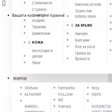
Стилизанти
Лакочистители
Студено
Траен лак
къдрене с
Вашата кошница е празна!
Infinite shine
къдрин
ЗА МЪЖЕ
Терапии
Шампоани
Ампули
Балсами
КОЖА
Боя за коса
Аксесоари и
Грижа за
уреди
брадата
Лице
МАРКИ
3Deluxe
FarmaVita
Kezy
ALFAPARF
FOLLOW
KIEPE
ME
AMARO -
Framesi
KOSIMETIK
Gentleman's
GENTLEME