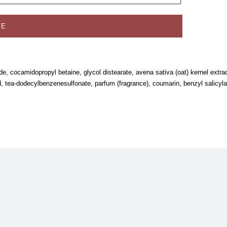
ТЕ
e, cocamidopropyl betaine, glycol distearate, avena sativa (oat) kernel extrac
d, tea-dodecylbenzenesulfonate, parfum (fragrance), coumarin, benzyl salicylate