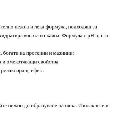
ително нежна и лека формула, подходящ за
идратира косата и скалпа. Формула с pH 5,5 за
и, богати на протеини и мазнини:
и и омекотяващи свойства
и релаксиращ ефект
йте нежно до образуване на пяна. Изплакнете и