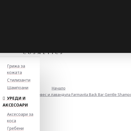
Грижа за
кожата
Стилизанти
Шампоани
Начало
вствителен скалп с овес и лавандула Farmavita Back Bar Gentle Shamp
УРЕДИ И
АКСЕСОАРИ
Аксесоари за
коса
Гребени