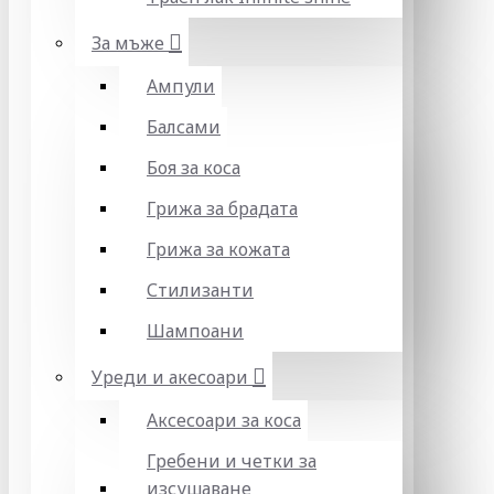
За мъже
Ампули
Балсами
Боя за коса
Грижа за брадата
Грижа за кожата
Стилизанти
Шампоани
Уреди и акесоари
Аксесоари за коса
Гребени и четки за
изсушаване