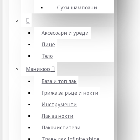
Сухи шампоани
Аксесоари и уреди
Лице
Тяло
Маникюр
База и топ лак
Грижа за ръце и нокти
Инструменти
Лак за нокти
Лакочистители
Траен лак Infinite shine