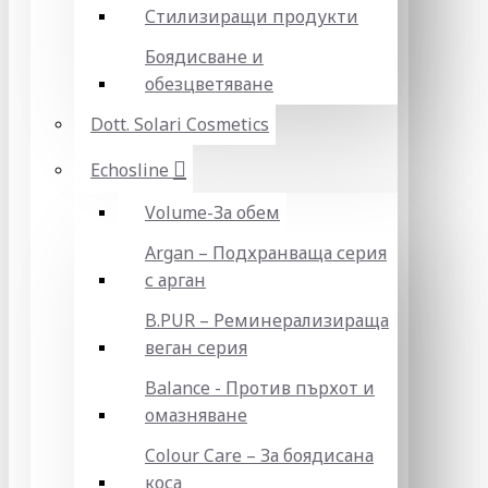
Стилизиращи продукти
Боядисване и
обезцветяване
Dott. Solari Cosmetics
Echosline
Volume-За обем
Argan – Подхранваща серия
с арган
B.PUR – Реминерализираща
веган серия
Balance - Против пърхот и
омазняване
Colour Care – За боядисана
коса