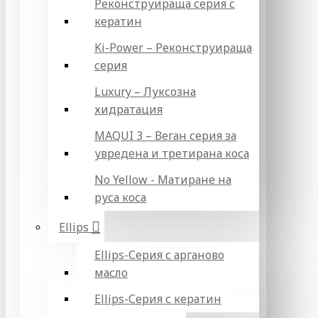
Реконструираща серия с
кератин
Ki-Power – Реконструираща
серия
Luxury – Луксозна
хидратация
MAQUI 3 – Веган серия за
увредена и третирана коса
No Yellow - Матиране на
руса коса
Ellips
Ellips-Серия с арганово
масло
Ellips-Серия с кератин