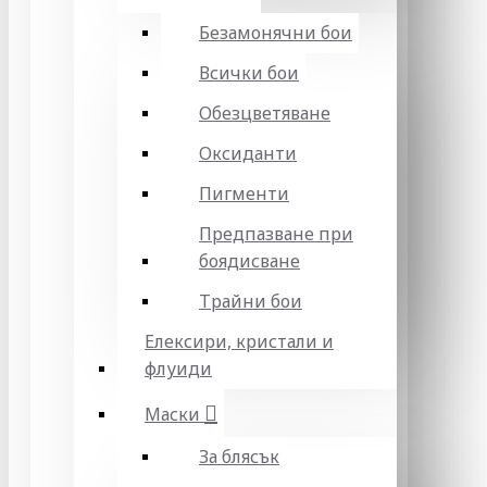
Безамонячни бои
Всички бои
Обезцветяване
Оксиданти
Пигменти
Предпазване при
боядисване
Трайни бои
Елексири, кристали и
флуиди
Маски
За блясък