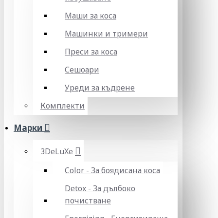
Маши за коса
Машинки и тримери
Преси за коса
Сешоари
Уреди за къдрене
Комплекти
Марки
3DeLuXe
Color - За боядисана коса
Detox - За дълбоко
почистване