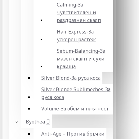
Calming-За
чувствителен и
раздразнен скалп
Hair Express-За
ускорен растеж
Sebum-Balancing-За
мазен скалп и сухи
краища
Silver Blond-За руса коса
Silver Blonde Sublіmeches-За
руса коса
Volume-За обем и плътност
Byothea
Anti-Age – Против бръчки