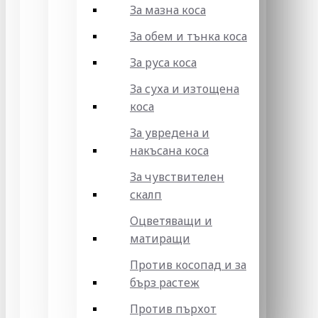
За мазна коса
За обем и тънка коса
За руса коса
За суха и изтощена
коса
За увредена и
накъсана коса
За чувствителен
скалп
Оцветяващи и
матиращи
Против косопад и за
бърз растеж
Против пърхот