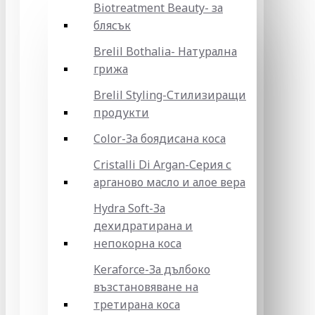
Biotreatment Beauty- за
блясък
Brelil Bothalia- Натурална
грижа
Brelil Styling-Стилизиращи
продукти
Color-За боядисана коса
Cristalli Di Argan-Серия с
арганово масло и алое вера
Hydra Soft-За
дехидратирана и
непокорна коса
Keraforce-За дълбоко
възстановяване на
третирана коса