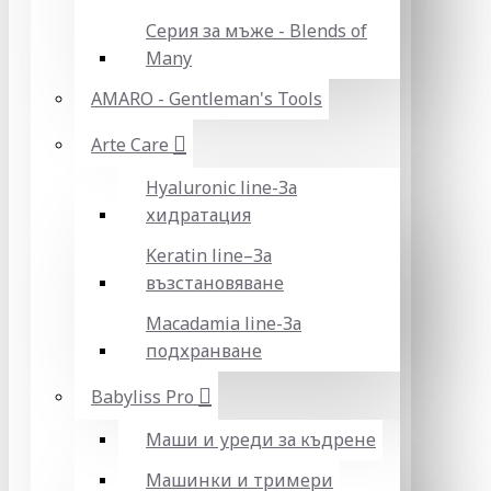
Серия за мъже - Blends of
Many
AMARO - Gentleman's Tools
Arte Care
Hyaluronic line-За
хидратация
Keratin line–За
възстановяване
Macadamia line-За
подхранване
Babyliss Pro
Маши и уреди за къдрене
Машинки и тримери