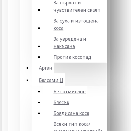
За пърхот и
чувствителен скалп
За суха и изтощена
коса
За увредена и
накъсана
Против косопад
Арган
Балсами
Без отмиване
Блясък
Боядисана коса
Всеки тип коса/