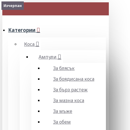
Изчерпан
Изчерпан
Изчерпан
МЕНЮ
Категории
Коса
Ампули
За блясък
За боядисана коса
За бърз растеж
За мазна коса
За мъже
За обем