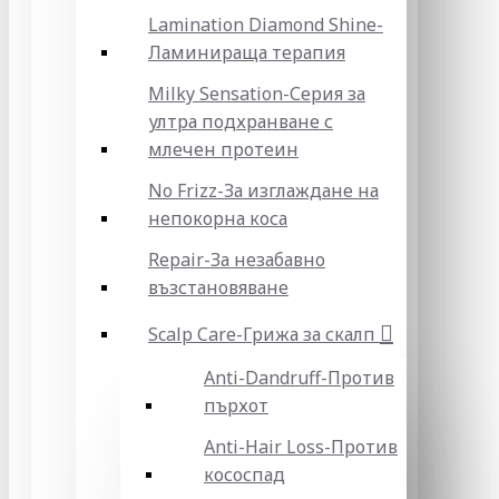
Lamination Diamond Shine-
Ламинираща терапия
Milky Sensation-Серия за
ултра подхранване с
млечен протеин
No Frizz-За изглаждане на
непокорна коса
Repair-За незабавно
възстановяване
Scalp Care-Грижа за скалп
Anti-Dandruff-Против
пърхот
Anti-Hair Loss-Против
кососпад