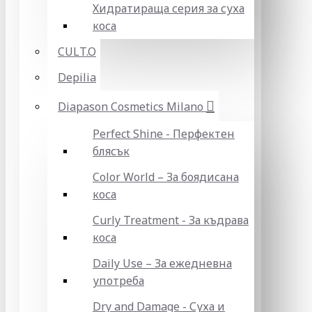
Хидратираща серия за суха
коса
CULT.O
Depilia
Diapason Cosmetics Milano
Perfect Shine - Перфектен
блясък
Color World – За боядисана
коса
Curly Treatment - За къдрава
коса
Daily Use – За ежедневна
употреба
Dry and Damage - Суха и