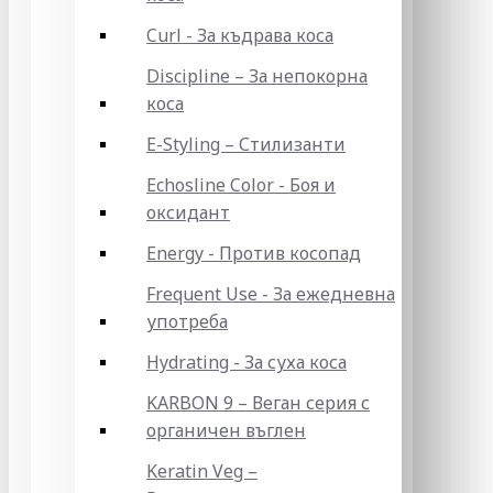
Curl - За къдрава коса
Discipline – За непокорна
коса
E-Styling – Стилизанти
Echosline Color - Боя и
оксидант
Energy - Против косопад
Frequent Use - За ежедневна
употреба
Hydrating - За суха коса
KARBON 9 – Веган серия с
органичен въглен
Keratin Veg –