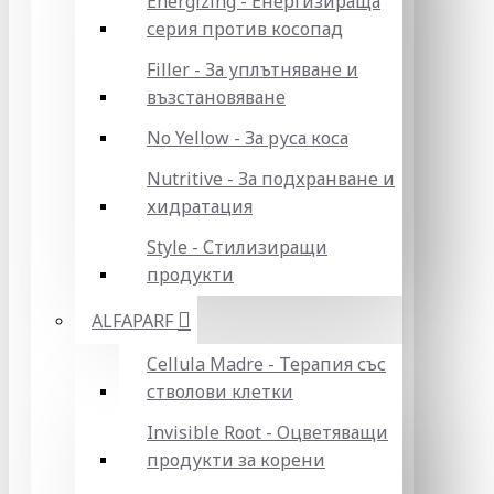
Energizing - Енергизираща
серия против косопад
Filler - За уплътняване и
възстановяване
No Yellow - За руса коса
Nutritive - За подхранване и
хидратация
Style - Стилизиращи
продукти
ALFAPARF
Cellula Madre - Терапия със
стволови клетки
Invisible Root - Оцветяващи
продукти за корени