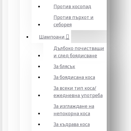
Против косопад
Против пърхот и
себорея
Шампоани
Дълбоко почистващи
и след боядисване
За блясък
За боядисана коса
За всеки тип коса/
ежедневна употреба
За изглаждане на
непокорна коса
За къдрава коса