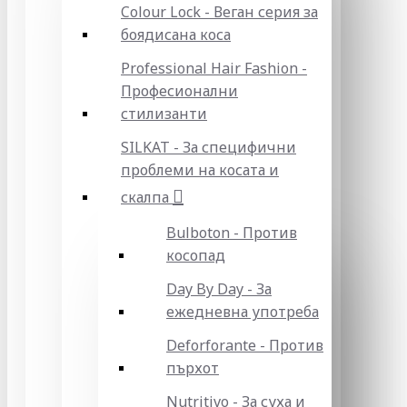
Colour Lock - Веган серия за
боядисана коса
Professional Hair Fashion -
Професионални
стилизанти
SILKAT - За специфични
проблеми на косата и
скалпа
Bulboton - Против
косопад
Day By Day - За
ежедневна употреба
Deforforante - Против
пърхот
Nutritivo - За суха и