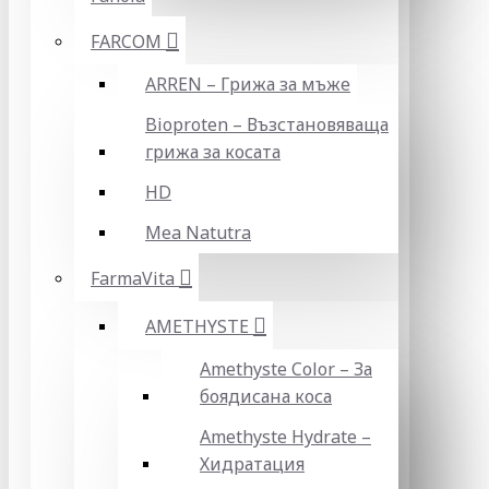
FARCOM
ARREN – Грижа за мъже
Bioproten – Възстановяваща
грижа за косата
HD
Mea Natutra
FarmaVita
AMETHYSTE
Amethyste Color – За
боядисана коса
Amethyste Hydrate –
Хидратация