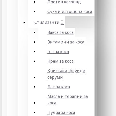
Против косопад
Суха и изтощена коса
Стилизанти
Вакса за коса
Витамини за коса
Гел за коса
Крем за коса
Кристали, флуиди,
серуми
Лак за коса
Масла и терапии за
коса
Пудра за коса