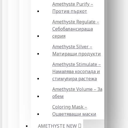
Amethyste Purify –
Против пърхот
Amethyste Regulate –
Себобалансираща
серия
Amethyste Silver –
Матиращи продукти
Amethyste Stimulate –
Намалява косопада и
стимулира растежа
Amethyste Volume – За
обем
Coloring Mask –
Оцветяващи маски
AMETHYSTE NEW