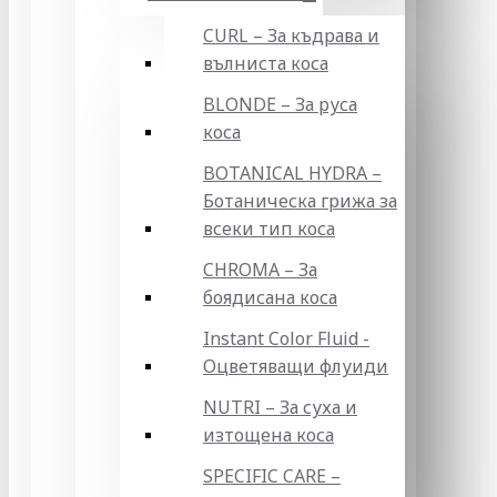
CURL – За къдрава и
вълниста коса
BLONDE – За руса
коса
BOTANICAL HYDRA –
Ботаническа грижа за
всеки тип коса
CHROMA – За
боядисана коса
Instant Color Fluid -
Оцветяващи флуиди
NUTRI – За суха и
изтощена коса
SPECIFIC CARE –