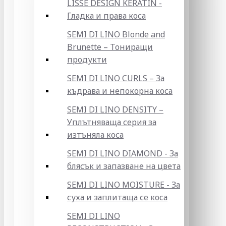
LISSE DESIGN KERATIN -
Гладка и права коса
SEMI DI LINO Blonde and
Brunette – Тониращи
продукти
SEMI DI LINO CURLS – За
къдрава и непокорна коса
SEMI DI LINO DENSITY –
Уплътняваща серия за
изтъняла коса
SEMI DI LINO DIAMOND - За
блясък и запазване на цвета
SEMI DI LINO MOISTURE - За
суха и заплитаща се коса
SEMI DI LINO