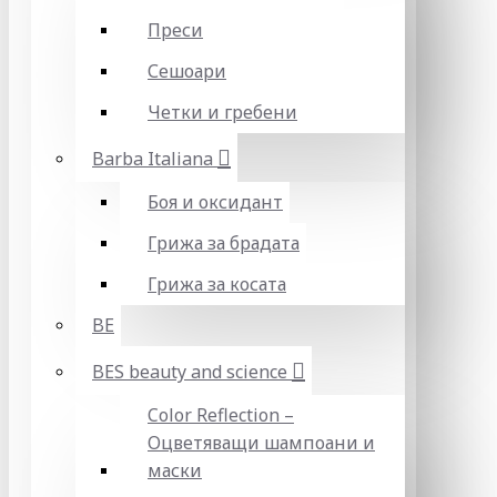
Преси
Сешоари
Четки и гребени
Barba Italiana
Боя и оксидант
Грижа за брадата
Грижа за косата
BE
BES beauty and science
Color Reflection –
Оцветяващи шампоани и
маски