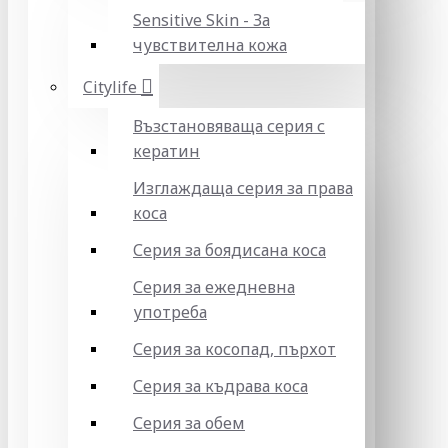
Sensitive Skin - За
чувствителна кожа
Citylife
Възстановяваща серия с
кератин
Изглаждаща серия за права
коса
Серия за боядисана коса
Серия за ежедневна
употреба
Серия за косопад, пърхот
Серия за къдрава коса
Серия за обем