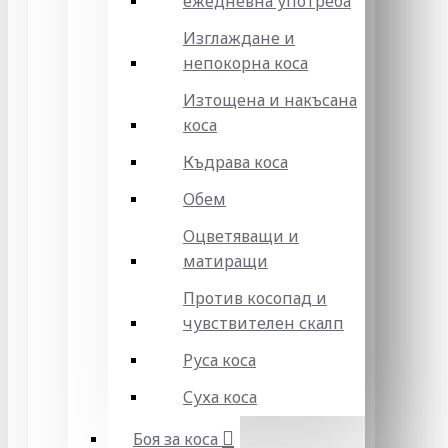
ежедневна употреба
Изглаждане и
непокорна коса
Изтощена и накъсана
коса
Къдрава коса
Обем
Оцветяващи и
матиращи
Против косопад и
чувствителен скалп
Руса коса
Суха коса
Боя за коса