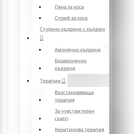
Пяна за коса
Спрей за коса
Студено къдрене с къдрин
Амонячно къдрене
Безамонячно
къдрене
Терапии
Възстановяваща
терапия
За чувствителен
скалп
Кератинова терапия