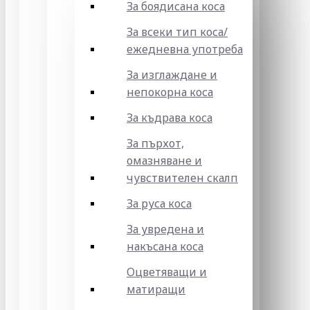
За боядисана коса
За всеки тип коса/
ежедневна употреба
За изглаждане и
непокорна коса
За къдрава коса
За пърхот,
омазняване и
чувствителен скалп
За руса коса
За увредена и
накъсана коса
Оцветяващи и
матиращи