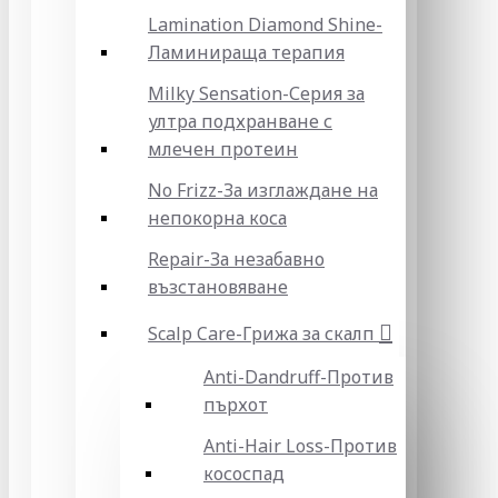
Lamination Diamond Shine-
Ламинираща терапия
Milky Sensation-Серия за
ултра подхранване с
млечен протеин
No Frizz-За изглаждане на
непокорна коса
Repair-За незабавно
възстановяване
Scalp Care-Грижа за скалп
Anti-Dandruff-Против
пърхот
Anti-Hair Loss-Против
кососпад