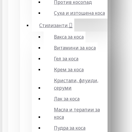
Против косопад
Суха и изтощена коса
Стилизанти
Вакса за коса
Витамини за коса
Гел за коса
Крем за коса
Кристали, флуиди,
серуми
Лак за коса
Масла и терапии за
коса
Пудра за коса