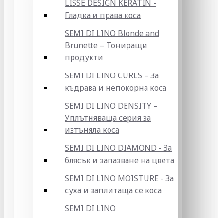
LISSE DESIGN KERATIN -
Гладка и права коса
SEMI DI LINO Blonde and
Brunette – Тониращи
продукти
SEMI DI LINO CURLS – За
къдрава и непокорна коса
SEMI DI LINO DENSITY –
Уплътняваща серия за
изтъняла коса
SEMI DI LINO DIAMOND - За
блясък и запазване на цвета
SEMI DI LINO MOISTURE - За
суха и заплитаща се коса
SEMI DI LINO