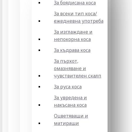
За боядисана коса
За всеки тип коса/
ежедневна употреба
За изглаждане и
непокорна коса
За къдрава коса
За пърхот,
омазняване и
чувствителен скалп
За руса коса
За увредена и
накъсана коса
Оцветяващи и
матиращи