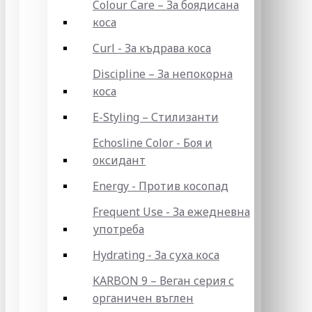
Colour Care – За боядисана
коса
Curl - За къдрава коса
Discipline – За непокорна
коса
E-Styling – Стилизанти
Echosline Color - Боя и
оксидант
Energy - Против косопад
Frequent Use - За ежедневна
употреба
Hydrating - За суха коса
KARBON 9 – Веган серия с
органичен въглен