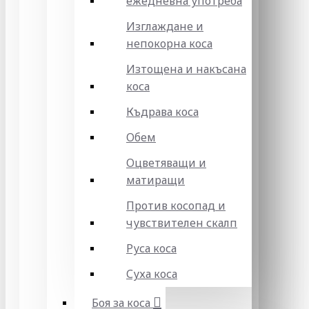
ежедневна употреба
Изглаждане и
непокорна коса
Изтощена и накъсана
коса
Къдрава коса
Обем
Оцветяващи и
матиращи
Против косопад и
чувствителен скалп
Руса коса
Суха коса
Боя за коса