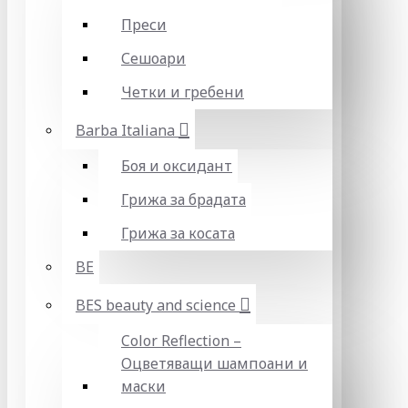
Преси
Сешоари
Четки и гребени
Barba Italiana
Боя и оксидант
Грижа за брадата
Грижа за косата
BE
BES beauty and science
Color Reflection –
Оцветяващи шампоани и
маски