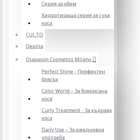
Серия за обем
Хидратираща серия за суха
коса
CULT.O
Depilia
Diapason Cosmetics Milano
Perfect Shine - Перфектен
блясък
Color World – За боядисана
коса
Curly Treatment - За къдрава
коса
Daily Use – За ежедневна
употреба