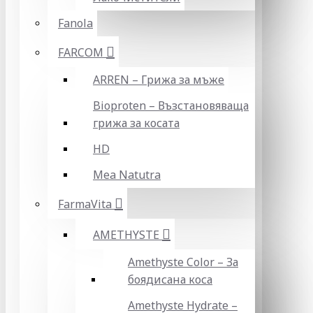
Fanola
FARCOM
ARREN – Грижа за мъже
Bioproten – Възстановяваща
грижа за косата
HD
Mea Natutra
FarmaVita
AMETHYSTE
Amethyste Color – За
боядисана коса
Amethyste Hydrate –