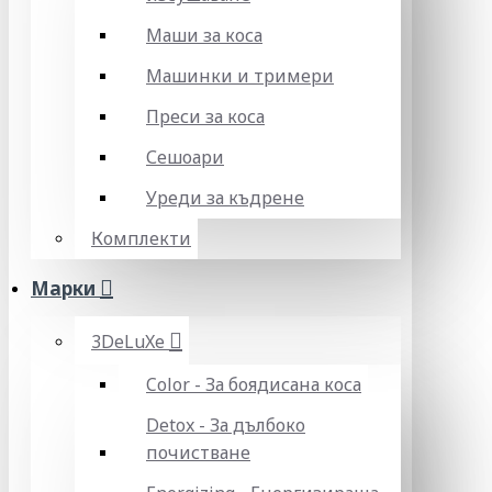
Маши за коса
Машинки и тримери
Преси за коса
Сешоари
Уреди за къдрене
Комплекти
Марки
3DeLuXe
Color - За боядисана коса
Detox - За дълбоко
почистване