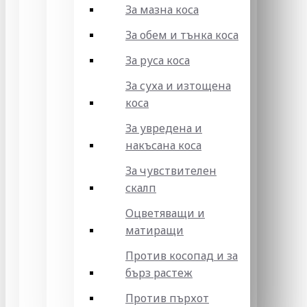
За мазна коса
За обем и тънка коса
За руса коса
За суха и изтощена
коса
За увредена и
накъсана коса
За чувствителен
скалп
Оцветяващи и
матиращи
Против косопад и за
бърз растеж
Против пърхот