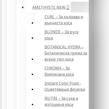
AMETHYSTE NEW
CURL – За къдрава и
вълниста коса
BLONDE – За руса
коса
BOTANICAL HYDRA –
Ботаническа грижа за
всеки тип коса
CHROMA – За
боядисана коса
Instant Color Fluid -
Оцветяващи флуиди
NUTRI – За суха и
изтощена коса