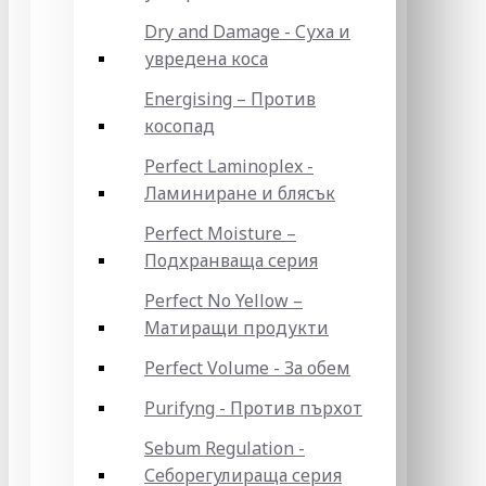
Dry and Damage - Суха и
увредена коса
Energising – Против
косопад
Perfect Laminoplex -
Ламиниране и блясък
Perfect Moisture –
Подхранваща серия
Perfect No Yellow –
Матиращи продукти
Perfect Volume - За обем
Purifyng - Против пърхот
Sebum Regulation -
Себорегулираща серия