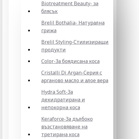
Biotreatment Beauty- за
блясък
Brelil Bothalia- Натурална
грижа
Brelil Styling-Стилизиращи
продукти
Color-За боядисана коса
Cristalli Di Argan-Серия с
арганово масло и алое вера
Hydra Soft-За
дехидратирана и
непокорна коса
Keraforce-За дълбоко
възстановяване на
третирана коса