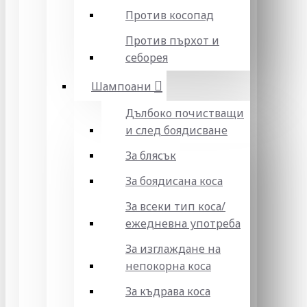
Против косопад
Против пърхот и
себорея
Шампоани
Дълбоко почистващи
и след боядисване
За блясък
За боядисана коса
За всеки тип коса/
ежедневна употреба
За изглаждане на
непокорна коса
За къдрава коса