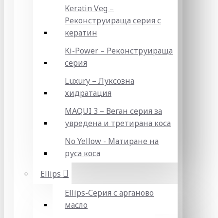
Keratin Veg –
Реконструираща серия с
кератин
Ki-Power – Реконструираща
серия
Luxury – Луксозна
хидратация
MAQUI 3 – Веган серия за
увредена и третирана коса
No Yellow - Матиране на
руса коса
Ellips
Ellips-Серия с арганово
масло