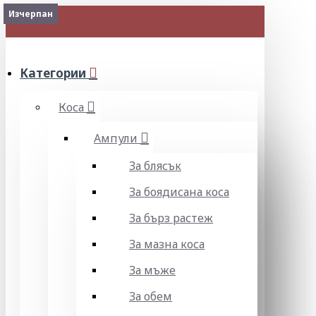
2-3 Days
Изчерпан
МЕНЮ
Категории
Коса
Ампули
За блясък
За боядисана коса
За бърз растеж
За мазна коса
За мъже
За обем