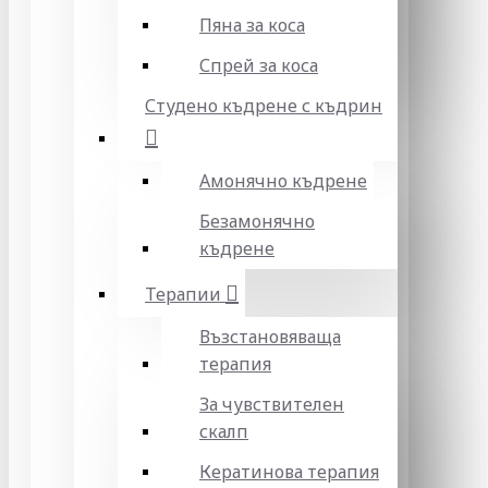
Пяна за коса
Спрей за коса
Студено къдрене с къдрин
Амонячно къдрене
Безамонячно
къдрене
Терапии
Възстановяваща
терапия
За чувствителен
скалп
Кератинова терапия