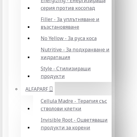
Energizing - Енергизираща
серия против косопад
Filler - За уплътняване и
възстановяване
No Yellow - За руса коса
Nutritive - За подхранване и
хидратация
Style - Стилизиращи
продукти
ALFAPARF
Cellula Madre - Терапия със
стволови клетки
Invisible Root - Оцветяващи
продукти за корени