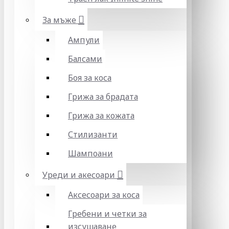
За мъже
Ампули
Балсами
Боя за коса
Грижа за брадата
Грижа за кожата
Стилизанти
Шампоани
Уреди и акесоари
Аксесоари за коса
Гребени и четки за
изсушаване