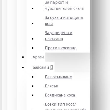
За пърхот и
чувствителен скалп
За суха и изтощена
коса
За увредена и
накъсана
Против косопад
Арган
Балсами
Без отмиване
Блясък
Боядисана коса
Всеки тип коса/