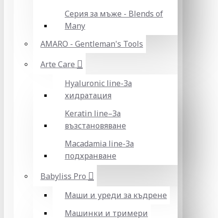
Серия за мъже - Blends of
Many
AMARO - Gentleman's Tools
Arte Care
Hyaluronic line-За
хидратация
Keratin line–За
възстановяване
Macadamia line-За
подхранване
Babyliss Pro
Маши и уреди за къдрене
Машинки и тримери