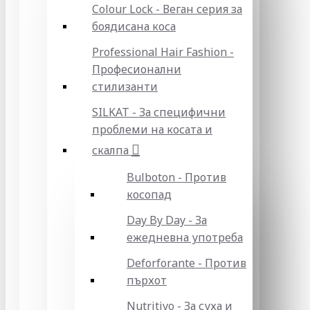
Colour Lock - Веган серия за
боядисана коса
Professional Hair Fashion -
Професионални
стилизанти
SILKAT - За специфични
проблеми на косата и
скалпа
Bulboton - Против
косопад
Day By Day - За
ежедневна употреба
Deforforante - Против
пърхот
Nutritivo - За суха и