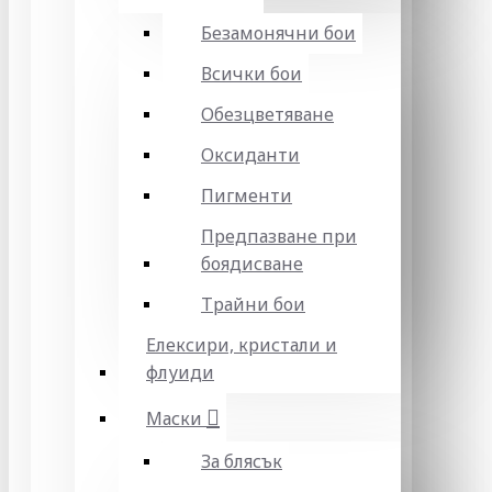
Безамонячни бои
Всички бои
Обезцветяване
Оксиданти
Пигменти
Предпазване при
боядисване
Трайни бои
Елексири, кристали и
флуиди
Маски
За блясък