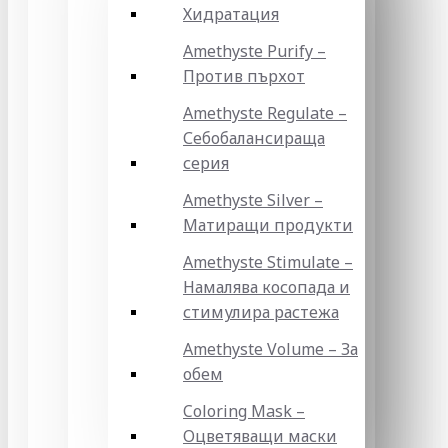
Хидратация
Amethyste Purify –
Против пърхот
Amethyste Regulate –
Себобалансираща
серия
Amethyste Silver –
Матиращи продукти
Amethyste Stimulate –
Намалява косопада и
стимулира растежа
Amethyste Volume – За
обем
Coloring Mask –
Оцветяващи маски