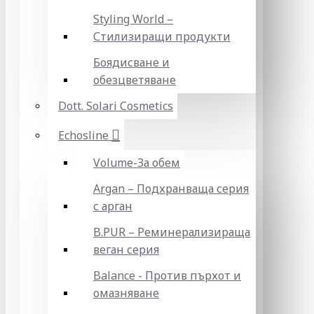
Styling World –
Стилизиращи продукти
Боядисване и
обезцветяване
Dott. Solari Cosmetics
Echosline
Volume-За обем
Argan – Подхранваща серия
с арган
B.PUR – Реминерализираща
веган серия
Balance - Против пърхот и
омазняване