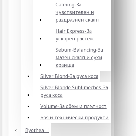
Calming-За
чувствителен и
раздразнен скалп
Hair Express-За
ускорен растеж
Sebum-Balancing-За
мазен скалп и сухи
краища
Silver Blond-За руса коса
Silver Blonde Sublіmeches-За
руса коса
Volume-За обем и плътност
Боя и технически продукти
Byothea