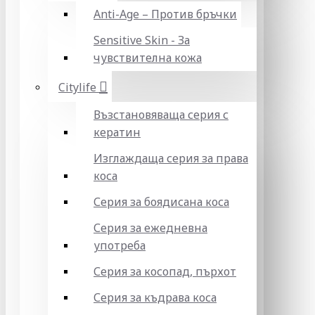
Anti-Age – Против бръчки
Sensitive Skin - За
чувствителна кожа
Citylife
Възстановяваща серия с
кератин
Изглаждаща серия за права
коса
Серия за боядисана коса
Серия за ежедневна
употреба
Серия за косопад, пърхот
Серия за къдрава коса