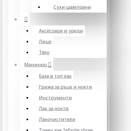
Сухи шампоани
Аксесоари и уреди
Лице
Тяло
Маникюр
База и топ лак
Грижа за ръце и нокти
Инструменти
Лак за нокти
Лакочистители
Траен лак Infinite shine