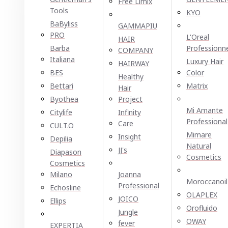
Free Limix
Tools
KYO
BaByliss
GAMMAPIU
PRO
L'Oreal
HAIR
Barba
Professionn
COMPANY
Italiana
Luxury Hair
HAIRWAY
BES
Color
Healthy
Bettari
Matrix
Hair
Byothea
Project
Mi Amante
Citylife
Infinity
Professional
Care
CULT.O
Mimare
Insight
Depilia
Natural
JJ's
Diapason
Cosmetics
Cosmetics
Milano
Joanna
Moroccanoil
Professional
Echosline
OLAPLEX
JOICO
Ellірѕ
Orofluido
Jungle
OWAY
fever
EXPERTIA