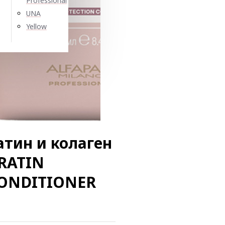
Professional
UNA
Yellow
тин и колаген
ERATIN
ONDITIONER