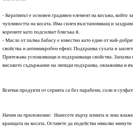
- Кератинът е основен градивен елемент на косъма, който 
чупливостта на косата. Има силен възстановяващ и заздрав
корените като подсилват блясъка й.
- Масло от палма бабасу е известно като един от най-доб
свойства и антимикробен ефект. Подхранва сухата и заплете
Притежава успокояващи и подхранващи свойства. Запазва вл
високото съдържание на липиди подхранва, овлажнява и въз
Всички продукти от серията са без
парабени, соли и сулфат
Начин на приложение:
Нанесете върху измита и леко влаж
краищата на косата. Оставете да подейства няколко минути 