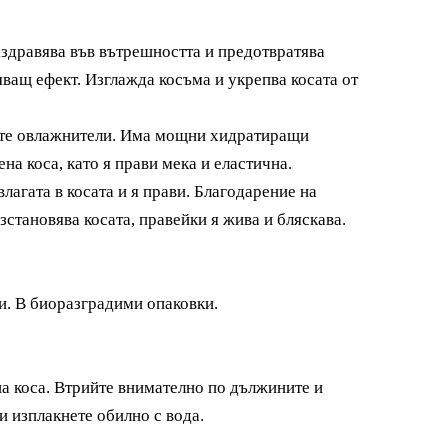
заздравява във вътрешността и предотвратява
яващ ефект. Изглажда косъма и укрепва косата от
рите овлажнители. Има мощни хидратиращи
на коса, като я прави мека и еластична.
агата в косата и я прави. Благодарение на
становява косата, правейки я жива и бляскава.
и. В биоразградими опаковки.
на коса. Втрийте внимателно по дължините и
и изплакнете обилно с вода.