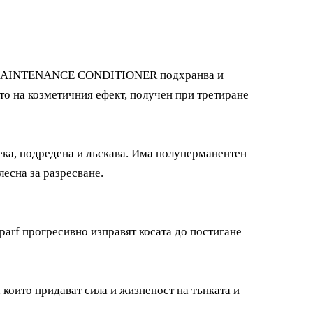
 MAINTENANCE CONDITIONER
подхранва и
е­то на коз­ме­тичния ефект, получен при тре­тиране
мека, подредена и лъскава.
Има полуперманентен
и лесна за разресване.
parf
прогресивно изправят косата до постигане
 които придават сила и жизненост на тънката и