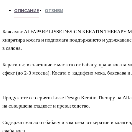
ОПИСАНИЕ
ОТЗИВИ
Балсамът
ALFAPARF LISSE DESIGN KERATIN THERAPY
хидратира косата и под­­по­­мага под­държането и удъл­жа­ва­н
в салона.
Кератинът, в съчета­ние с маслото от
бабасу
, прави ко­сата 
ефект (до 2-3 месеца). Косата е кадифено мека, бляскава 
Продуктите от серията
Lisse Design Keratin Therapy
на
Alfa
на съвършена гладкост и превъзходство.
Съдържат масло от бабасу и комплекс от кератин и колаген,
слаба коса.