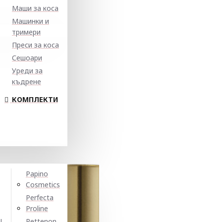
Маши за коса
Машинки и
тримери
Преси за коса
Сешоари
Уреди за
къдрене
КОМПЛЕКТИ
Papino
Cosmetics
Perfecta
Proline
N
Pettenon