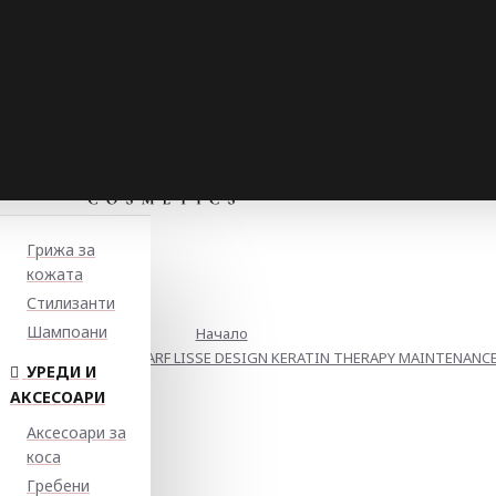
Грижа за
кожата
Стилизанти
Шампоани
Начало
тин и колаген ALFAPARF LISSE DESIGN KERATIN THERAPY MAINTENANC
УРЕДИ И
АКСЕСОАРИ
Аксесоари за
коса
Гребени