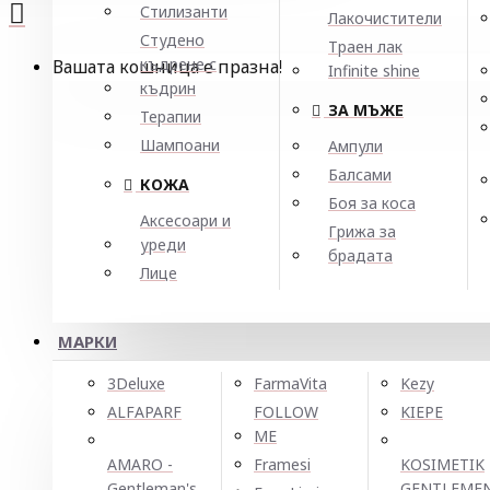
Стилизанти
Лакочистители
Студено
Траен лак
къдрене с
Вашата кошница е празна!
Infinite shine
къдрин
ЗА МЪЖЕ
Терапии
Шампоани
Ампули
Балсами
КОЖА
Боя за коса
Аксесоари и
Грижа за
уреди
брадата
Лице
МАРКИ
3Deluxe
FarmaVita
Kezy
ALFAPARF
FOLLOW
KIEPE
ME
AMARO -
Framesi
KOSIMETIK
Gentleman's
GENTLEME