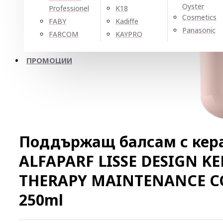
Oyster
Professionel
K18
Cosmetics
FABY
Kadiffe
Panasonic
FARCOM
KAYPRO
ПРОМОЦИИ
Поддържащ балсам с кера
ALFAPARF LISSE DESIGN K
THERAPY MAINTENANCE C
250ml