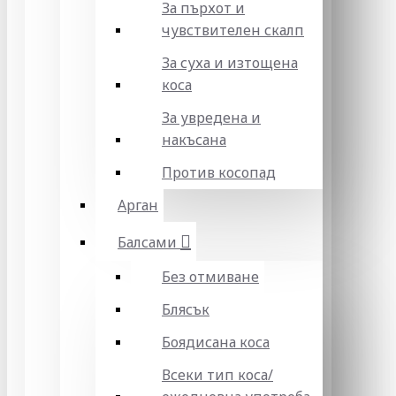
За пърхот и
чувствителен скалп
За суха и изтощена
коса
За увредена и
накъсана
Против косопад
Арган
Балсами
Без отмиване
Блясък
Боядисана коса
Всеки тип коса/