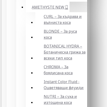
AMETHYSTE NEW
CURL – За къдрава и
вълниста коса
BLONDE – За руса
коса
BOTANICAL HYDRA –
Ботаническа грижа за
всеки тип коса
CHROMA – За
боядисана коса
Instant Color Fluid -
Оцветяващи флуиди
NUTRI – За суха и
изтощена коса