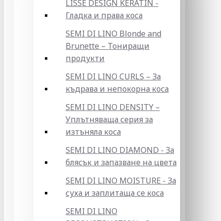
LISSE DESIGN KERATIN -
Гладка и права коса
SEMI DI LINO Blonde and
Brunette – Тониращи
продукти
SEMI DI LINO CURLS – За
къдрава и непокорна коса
SEMI DI LINO DENSITY –
Уплътняваща серия за
изтъняла коса
SEMI DI LINO DIAMOND - За
блясък и запазване на цвета
SEMI DI LINO MOISTURE - За
суха и заплитаща се коса
SEMI DI LINO