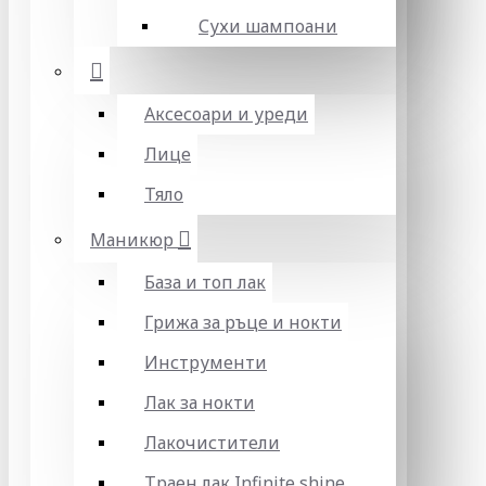
Сухи шампоани
Аксесоари и уреди
Лице
Тяло
Маникюр
База и топ лак
Грижа за ръце и нокти
Инструменти
Лак за нокти
Лакочистители
Траен лак Infinite shine