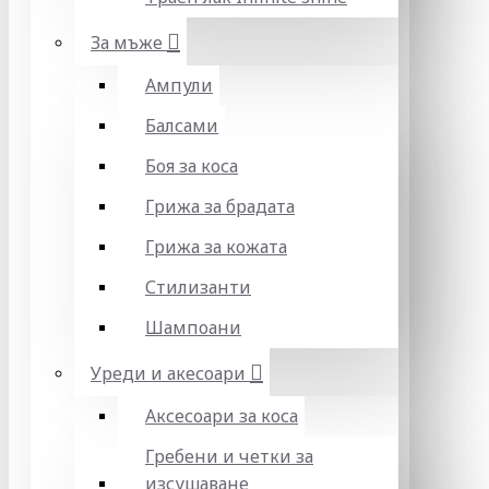
За мъже
Ампули
Балсами
Боя за коса
Грижа за брадата
Грижа за кожата
Стилизанти
Шампоани
Уреди и акесоари
Аксесоари за коса
Гребени и четки за
изсушаване