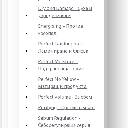
Dry and Damage - Суха и
увредена коса
Energising – Против
косопад
Perfect Laminoplex -
Ламиниране и блясък
Perfect Moisture –
Подхранваща серия
Perfect No Yellow –
Матиращи продукти
Perfect Volume - За обем
Purifyng - Против пърхот
Sebum Regulation -
Себорегулираща серия