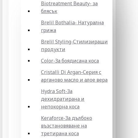
Biotreatment Beauty- за
блясък
Brelil Bothalia- Натурална
грижа
Brelil Styling-Стилизиращи
продукти
Color-За боядисана коса
Cristalli Di Argan-Серия с
арганово масло и алое вера
Hydra Soft-За
дехидратирана и
непокорна коса
Keraforce-За дълбоко
възстановяване на
третирана коса