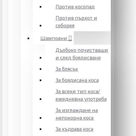
Против косопад
Против пърхот и
себорея
Шампоани
Дълбоко почистващи
и след боядисване
За блясък
За боядисана коса
За всеки тип коса/
ежедневна употреба
За изглаждане на
непокорна коса
За къдрава коса