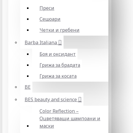
Преси
Сешоари
Четки и гребени
Barba Italiana
Боя и оксидант
Грижа за брадата
Грижа за косата
BE
BES beauty and science
Color Reflection –
Оцветяващи шампоани и
маски