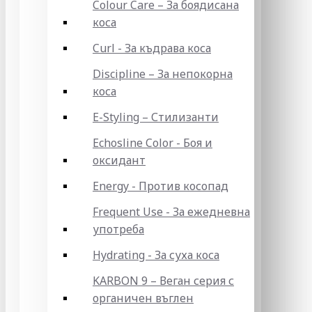
Colour Care – За боядисана
коса
Curl - За къдрава коса
Discipline – За непокорна
коса
E-Styling – Стилизанти
Echosline Color - Боя и
оксидант
Energy - Против косопад
Frequent Use - За ежедневна
употреба
Hydrating - За суха коса
KARBON 9 – Веган серия с
органичен въглен