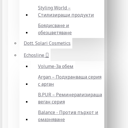
Styling World –
Стилизиращи продукти
Боядисване и
обезцветяване
Dott. Solari Cosmetics
Echosline
Volume-За обем
Argan – Подхранваща серия
с арган
B.PUR – Реминерализираща
веган серия
Balance - Против пърхот и
омазняване