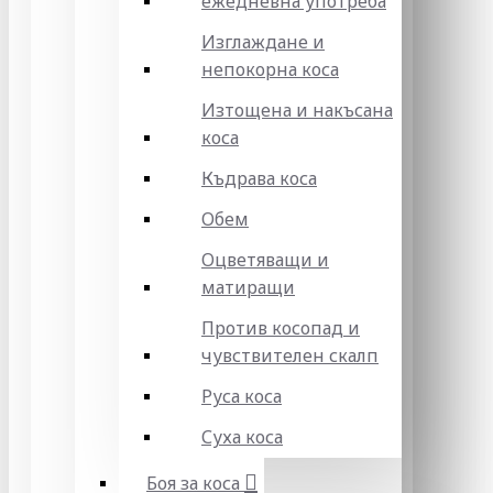
ежедневна употреба
Изглаждане и
непокорна коса
Изтощена и накъсана
коса
Къдрава коса
Обем
Оцветяващи и
матиращи
Против косопад и
чувствителен скалп
Руса коса
Суха коса
Боя за коса