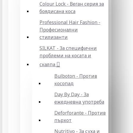
Colour Lock - Веган серия за
боядисана коса
Professional Hair Fashion -
Професионални
стилизанти
SILKAT - За специфични
проблеми на косата и
скалпа
Bulboton - Против
косопад
Day By Day - За
ежедневна употреба
Deforforante - Против
пърхот
Nutritivo - За суха и