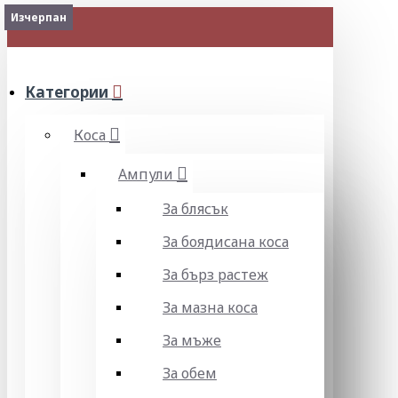
Изчерпан
Изчерпан
Изчерпан
Изчерпан
МЕНЮ
Категории
Коса
Ампули
За блясък
За боядисана коса
За бърз растеж
За мазна коса
За мъже
За обем