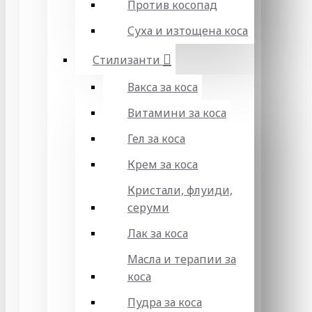
Против косопад
Суха и изтощена коса
Стилизанти
Вакса за коса
Витамини за коса
Гел за коса
Крем за коса
Кристали, флуиди,
серуми
Лак за коса
Масла и терапии за
коса
Пудра за коса