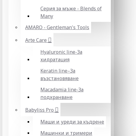
Серия за мъже - Blends of
Many
AMARO - Gentleman's Tools
Arte Care
Hyaluronic line-За
хидратация
Keratin line–За
възстановяване
Macadamia line-За
подхранване
Babyliss Pro
Маши и уреди за къдрене
Машинки и тримери