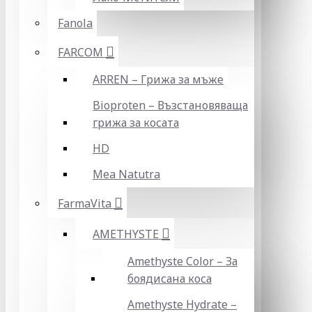
Fanola
FARCOM
ARREN – Грижа за мъже
Bioproten – Възстановяваща
грижа за косата
HD
Mea Natutra
FarmaVita
AMETHYSTE
Amethyste Color – За
боядисана коса
Amethyste Hydrate –