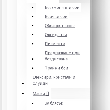
Безамонячни бои
Всички бои
Обезцветяване
Оксиданти
Пигменти
Предпазване при
боядисване
Трайни бои
Елексири, кристали и
флуиди
Маски
За блясък