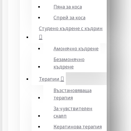
Пяна за коса
Спрей за коса
Студено къдрене с къдрин
Амонячно къдрене
Безамонячно
къдрене
Терапии
Възстановяваща
терапия
За чувствителен
скалп
Кератинова терапия