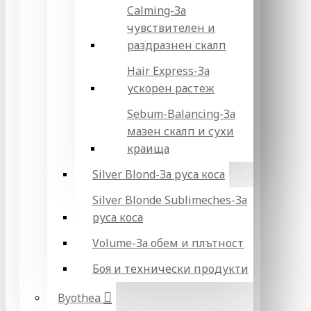
Calming-За
чувствителен и
раздразнен скалп
Hair Express-За
ускорен растеж
Sebum-Balancing-За
мазен скалп и сухи
краища
Silver Blond-За руса коса
Silver Blonde Sublіmeches-За
руса коса
Volume-За обем и плътност
Боя и технически продукти
Byothea