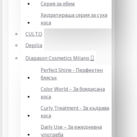
Серия за обем
Хидратираща серия за суха
коса
CULT.O
Depilia
Diapason Cosmetics Milano
Perfect Shine - Перфектен
блясък
Color World – За боядисана
коса
Curly Treatment - За къдрава
коса
Daily Use – За ежедневна
употреба