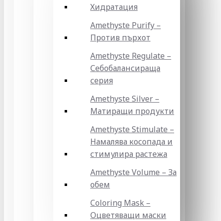
Хидратация
Amethyste Purify –
Против пърхот
Amethyste Regulate –
Себобалансираща
серия
Amethyste Silver –
Матиращи продукти
Amethyste Stimulate –
Намалява косопада и
стимулира растежа
Amethyste Volume – За
обем
Coloring Mask –
Оцветяващи маски