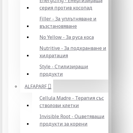
Energizing - Енергизираща
серия против косопад
Filler - За уплътняване и
възстановяване
No Yellow - За руса коса
Nutritive - За подхранване и
хидратация
Style - Стилизиращи
продукти
ALFAPARF
Cellula Madre - Терапия със
стволови клетки
Invisible Root - Оцветяващи
продукти за корени