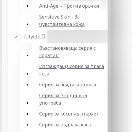
Anti-Age – Против бръчки
Sensitive Skin - За
чувствителна кожа
Citylife
Възстановяваща серия с
кератин
Изглаждаща серия за права
коса
Серия за боядисана коса
Серия за ежедневна
употреба
Серия за косопад, пърхот
Серия за къдрава коса