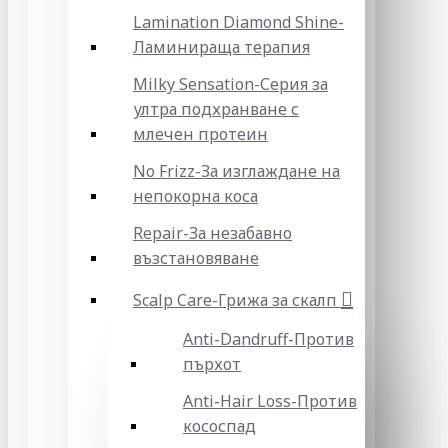
Lamination Diamond Shine-
Ламинираща терапия
Milky Sensation-Серия за
ултра подхранване с
млечен протеин
No Frizz-За изглаждане на
непокорна коса
Repair-За незабавно
възстановяване
Scalp Care-Грижа за скалп
Anti-Dandruff-Против
пърхот
Anti-Hair Loss-Против
кососпад