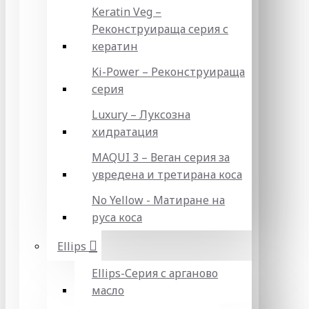
Keratin Veg –
Реконструираща серия с
кератин
Ki-Power – Реконструираща
серия
Luxury – Луксозна
хидратация
MAQUI 3 – Веган серия за
увредена и третирана коса
No Yellow - Матиране на
руса коса
Ellips
Ellips-Серия с арганово
масло