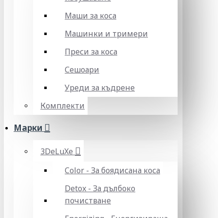
Маши за коса
Машинки и тримери
Преси за коса
Сешоари
Уреди за къдрене
Комплекти
Марки
3DeLuXe
Color - За боядисана коса
Detox - За дълбоко
почистване