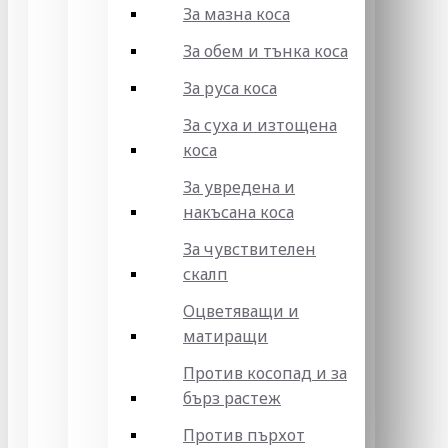
За мазна коса
За обем и тънка коса
За руса коса
За суха и изтощена
коса
За увредена и
накъсана коса
За чувствителен
скалп
Оцветяващи и
матиращи
Против косопад и за
бърз растеж
Против пърхот