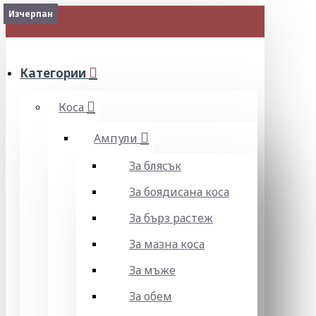
Изчерпан
Изчерпан
Изчерпан
Изчерпан
Изчерпан
Изчерпан
Изчерпан
Изчерпан
МЕНЮ
Категории
Коса
Ампули
За блясък
За боядисана коса
За бърз растеж
За мазна коса
За мъже
За обем