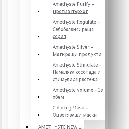
Amethyste Purify –
Против пърхот
Amethyste Regulate –
Себобалансираща
серия
Amethyste Silver –
Матиращи продукти
Amethyste Stimulate –
Намалява косопада и
стимулира растежа
Amethyste Volume – За
обем
Coloring Mask –
Оцветяващи маски
AMETHYSTE NEW