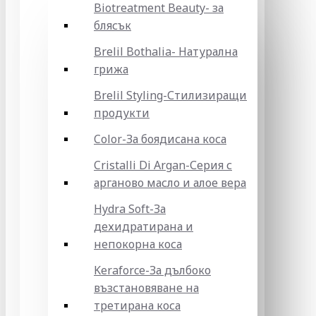
Biotreatment Beauty- за
блясък
Brelil Bothalia- Натурална
грижа
Brelil Styling-Стилизиращи
продукти
Color-За боядисана коса
Cristalli Di Argan-Серия с
арганово масло и алое вера
Hydra Soft-За
дехидратирана и
непокорна коса
Keraforce-За дълбоко
възстановяване на
третирана коса