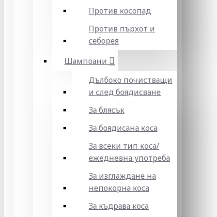
Против косопад
Против пърхот и
себорея
Шампоани
Дълбоко почистващи
и след боядисване
За блясък
За боядисана коса
За всеки тип коса/
ежедневна употреба
За изглаждане на
непокорна коса
За къдрава коса