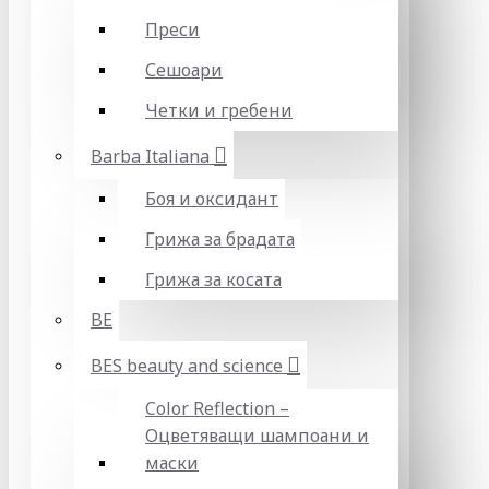
Преси
Сешоари
Четки и гребени
Barba Italiana
Боя и оксидант
Грижа за брадата
Грижа за косата
BE
BES beauty and science
Color Reflection –
Оцветяващи шампоани и
маски