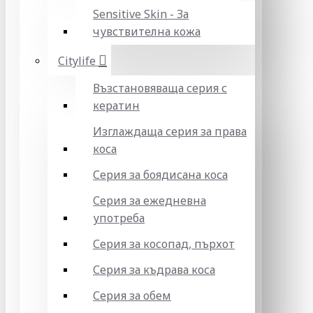
Sensitive Skin - За
чувствителна кожа
Citylife
Възстановяваща серия с
кератин
Изглаждаща серия за права
коса
Серия за боядисана коса
Серия за ежедневна
употреба
Серия за косопад, пърхот
Серия за къдрава коса
Серия за обем