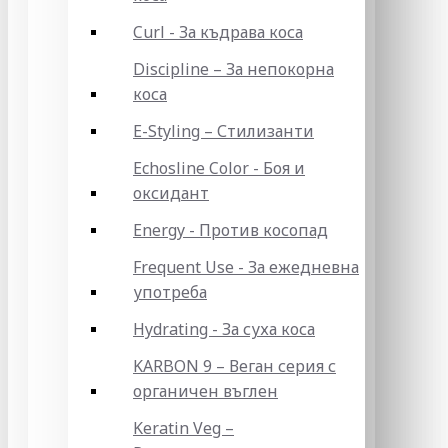
Curl - За къдрава коса
Discipline – За непокорна
коса
E-Styling – Стилизанти
Echosline Color - Боя и
оксидант
Energy - Против косопад
Frequent Use - За ежедневна
употреба
Hydrating - За суха коса
KARBON 9 – Веган серия с
органичен въглен
Keratin Veg –