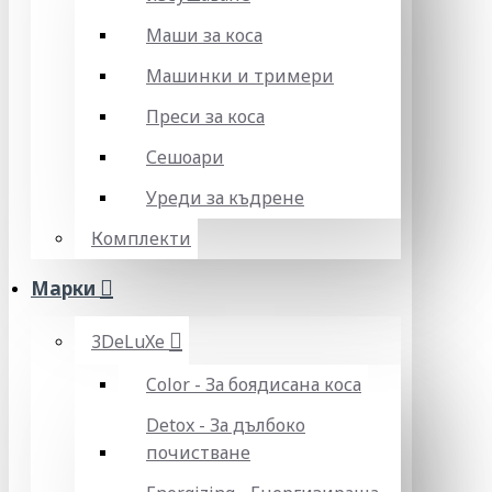
Маши за коса
Машинки и тримери
Преси за коса
Сешоари
Уреди за къдрене
Комплекти
Марки
3DeLuXe
Color - За боядисана коса
Detox - За дълбоко
почистване