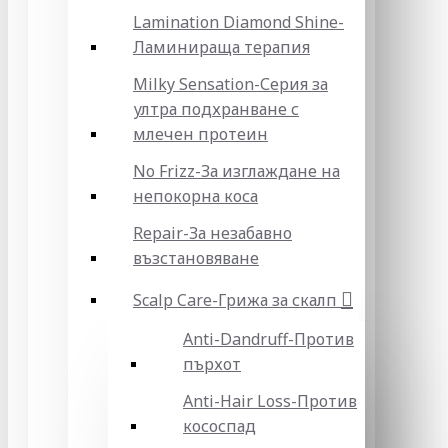
Lamination Diamond Shine-
Ламинираща терапия
Milky Sensation-Серия за
ултра подхранване с
млечен протеин
No Frizz-За изглаждане на
непокорна коса
Repair-За незабавно
възстановяване
Scalp Care-Грижа за скалп
Anti-Dandruff-Против
пърхот
Anti-Hair Loss-Против
кососпад