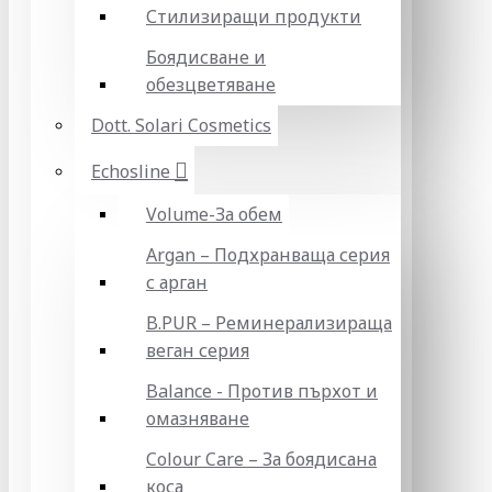
Стилизиращи продукти
Боядисване и
обезцветяване
Dott. Solari Cosmetics
Echosline
Volume-За обем
Argan – Подхранваща серия
с арган
B.PUR – Реминерализираща
веган серия
Balance - Против пърхот и
омазняване
Colour Care – За боядисана
коса