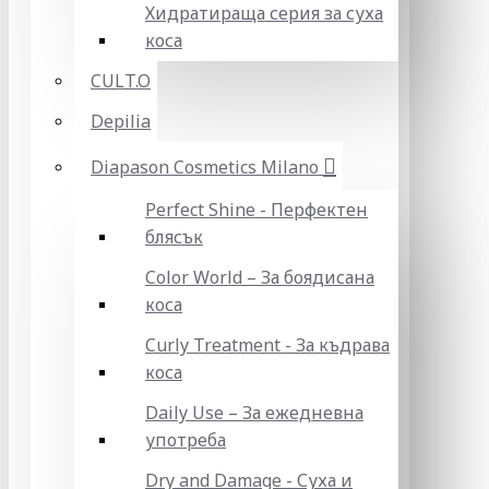
Хидратираща серия за суха
коса
CULT.O
Depilia
Diapason Cosmetics Milano
Perfect Shine - Перфектен
блясък
Color World – За боядисана
коса
Curly Treatment - За къдрава
коса
Daily Use – За ежедневна
употреба
Dry and Damage - Суха и