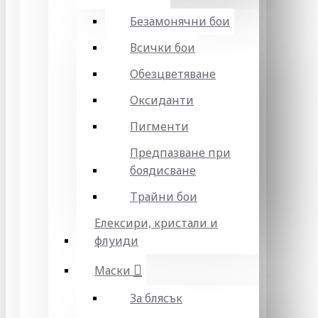
Безамонячни бои
Всички бои
Обезцветяване
Оксиданти
Пигменти
Предпазване при
боядисване
Трайни бои
Елексири, кристали и
флуиди
Маски
За блясък