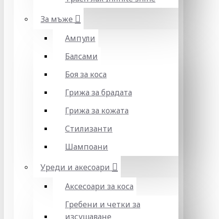
За мъже
Ампули
Балсами
Боя за коса
Грижа за брадата
Грижа за кожата
Стилизанти
Шампоани
Уреди и акесоари
Аксесоари за коса
Гребени и четки за
изсушаване