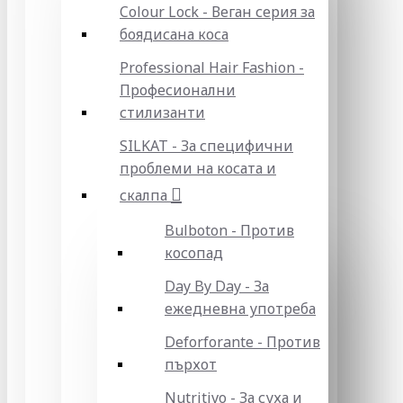
Colour Lock - Веган серия за
боядисана коса
Professional Hair Fashion -
Професионални
стилизанти
SILKAT - За специфични
проблеми на косата и
скалпа
Bulboton - Против
косопад
Day By Day - За
ежедневна употреба
Deforforante - Против
пърхот
Nutritivo - За суха и