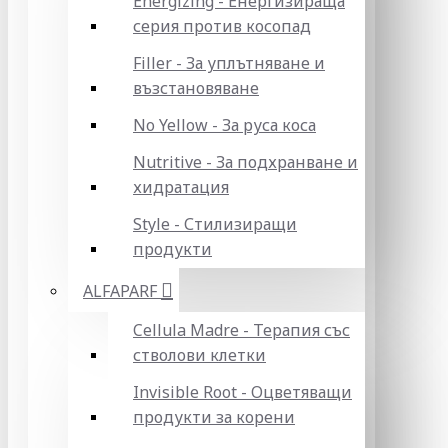
Energizing - Енергизираща
серия против косопад
Filler - За уплътняване и
възстановяване
No Yellow - За руса коса
Nutritive - За подхранване и
хидратация
Style - Стилизиращи
продукти
ALFAPARF
Cellula Madre - Терапия със
стволови клетки
Invisible Root - Оцветяващи
продукти за корени