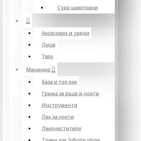
Сухи шампоани
Аксесоари и уреди
Лице
Тяло
Маникюр
База и топ лак
Грижа за ръце и нокти
Инструменти
Лак за нокти
Лакочистители
Траен лак Infinite shine