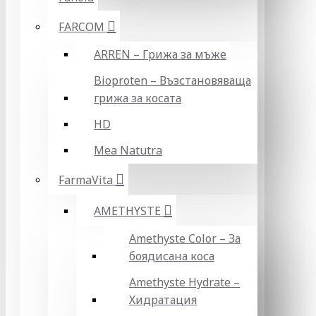
FARCOM
ARREN – Грижа за мъже
Bioproten – Възстановяваща
грижа за косата
HD
Mea Natutra
FarmaVita
AMETHYSTE
Amethyste Color – За
боядисана коса
Amethyste Hydrate –
Хидратация