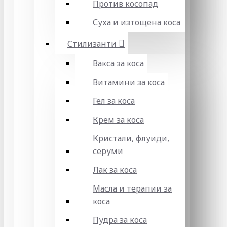
Против косопад
Суха и изтощена коса
Стилизанти
Вакса за коса
Витамини за коса
Гел за коса
Крем за коса
Кристали, флуиди,
серуми
Лак за коса
Масла и терапии за
коса
Пудра за коса