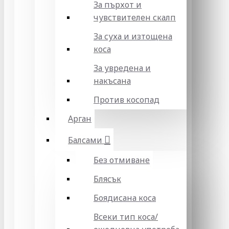
За пърхот и
чувствителен скалп
За суха и изтощена
коса
За увредена и
накъсана
Против косопад
Арган
Балсами
Без отмиване
Блясък
Боядисана коса
Всеки тип коса/