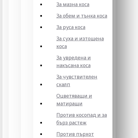
За мазна коса
За обем и тънка коса
За руса коса
За суха и изтощена
коса
За увредена и
накъсана коса
За чувствителен
скалп
Оцветяващи и
матиращи
Против косопад и за
бърз растеж
Против пърхот