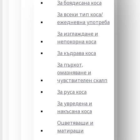
За боядисана коса
За всеки тип коса/
ежедневна употреба
За изглаждане и
непокорна коса
За къдрава коса
За пърхот,
омазняване и
чувствителен скалп
За руса коса
За увредена и
накъсана коса
Оцветяващи и
матиращи