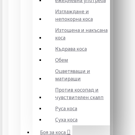
ежедневна употреба
Изглаждане и
непокорна коса
Изтощена и накъсана
коса
Къдрава коса
Обем
Оцветяващи и
матиращи
Против косопад и
чувствителен скалп
Руса коса
Суха коса
Боя за коса