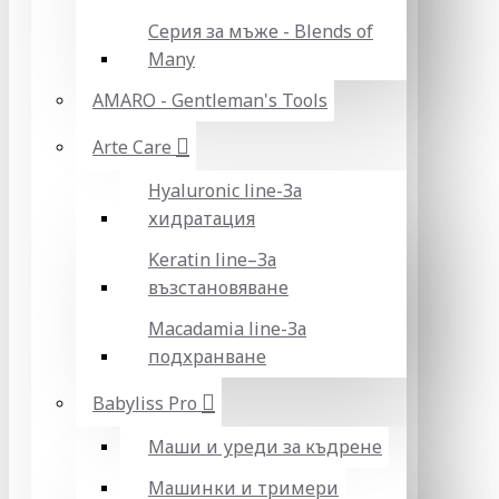
Серия за мъже - Blends of
Many
AMARO - Gentleman's Tools
Arte Care
Hyaluronic line-За
хидратация
Keratin line–За
възстановяване
Macadamia line-За
подхранване
Babyliss Pro
Маши и уреди за къдрене
Машинки и тримери