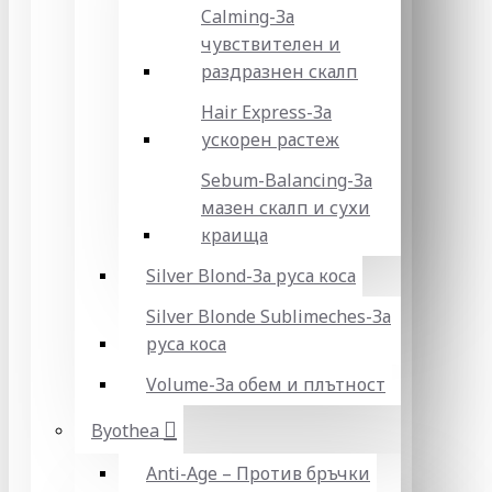
Calming-За
чувствителен и
раздразнен скалп
Hair Express-За
ускорен растеж
Sebum-Balancing-За
мазен скалп и сухи
краища
Silver Blond-За руса коса
Silver Blonde Sublіmeches-За
руса коса
Volume-За обем и плътност
Byothea
Anti-Age – Против бръчки