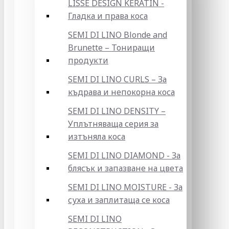
LISSE DESIGN KERATIN -
Гладка и права коса
SEMI DI LINO Blonde and
Brunette – Тониращи
продукти
SEMI DI LINO CURLS – За
къдрава и непокорна коса
SEMI DI LINO DENSITY –
Уплътняваща серия за
изтъняла коса
SEMI DI LINO DIAMOND - За
блясък и запазване на цвета
SEMI DI LINO MOISTURE - За
суха и заплитаща се коса
SEMI DI LINO