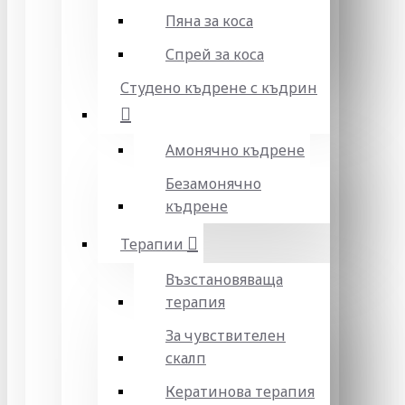
Пяна за коса
Спрей за коса
Студено къдрене с къдрин
Амонячно къдрене
Безамонячно
къдрене
Терапии
Възстановяваща
терапия
За чувствителен
скалп
Кератинова терапия