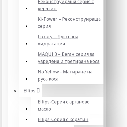
Реконструираща серия с
кератин
Ki-Power – Реконструираща
серия
Luxury – Луксозна
хидратация
MAQUI 3 – Веган серия за
увредена и третирана коса
No Yellow - Матиране на
руса коса
Ellips
Ellips-Серия с арганово
масло
Ellips-Серия с кератин