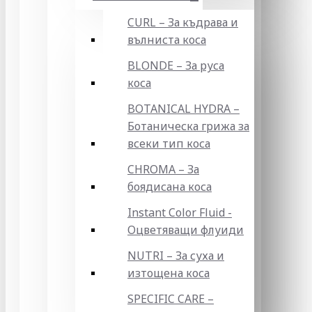
CURL – За къдрава и
вълниста коса
BLONDE – За руса
коса
BOTANICAL HYDRA –
Ботаническа грижа за
всеки тип коса
CHROMA – За
боядисана коса
Instant Color Fluid -
Оцветяващи флуиди
NUTRI – За суха и
изтощена коса
SPECIFIC CARE –