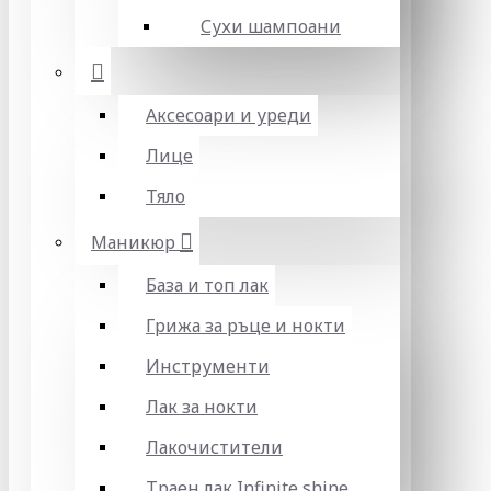
Сухи шампоани
Аксесоари и уреди
Лице
Тяло
Маникюр
База и топ лак
Грижа за ръце и нокти
Инструменти
Лак за нокти
Лакочистители
Траен лак Infinite shine