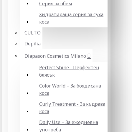
Серия за обем
Хидратираща серия за суха
коса
CULT.O
Depilia
Diapason Cosmetics Milano
Perfect Shine - Перфектен
блясък
Color World – За боядисана
коса
Curly Treatment - За къдрава
коса
Daily Use – За ежедневна
употреба