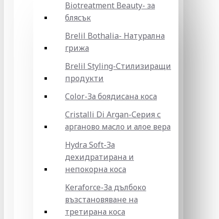
Biotreatment Beauty- за
блясък
Brelil Bothalia- Натурална
грижа
Brelil Styling-Стилизиращи
продукти
Color-За боядисана коса
Cristalli Di Argan-Серия с
арганово масло и алое вера
Hydra Soft-За
дехидратирана и
непокорна коса
Keraforce-За дълбоко
възстановяване на
третирана коса