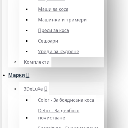
Маши за коса
Машинки и тримери
Преси за коса
Сешоари
Уреди за къдрене
Комплекти
Марки
3DeLuXe
Color - За боядисана коса
Detox - За дълбоко
почистване