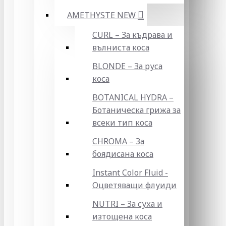
AMETHYSTE NEW
CURL – За къдрава и
вълниста коса
BLONDE – За руса
коса
BOTANICAL HYDRA –
Ботаническа грижа за
всеки тип коса
CHROMA – За
боядисана коса
Instant Color Fluid -
Оцветяващи флуиди
NUTRI – За суха и
изтощена коса