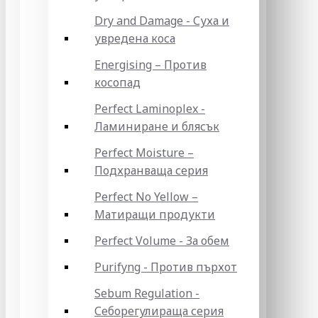
Dry and Damage - Суха и
увредена коса
Energising – Против
косопад
Perfect Laminoplex -
Ламиниране и блясък
Perfect Moisture –
Подхранваща серия
Perfect No Yellow –
Матиращи продукти
Perfect Volume - За обем
Purifyng - Против пърхот
Sebum Regulation -
Себорегулираща серия