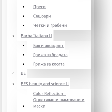
Преси
Сешоари
Четки и гребени
Barba Italiana
Боя и оксидант
Грижа за брадата
Грижа за косата
BE
BES beauty and science
Color Reflection –
Оцветяващи шампоани и
маски