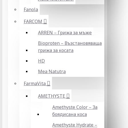
Fanola
FARCOM
ARREN – Грижа за мъже
Bioproten – Възстановяваща
грижа за косата
HD
Mea Natutra
FarmaVita
AMETHYSTE
Amethyste Color – За
боядисана коса
Amethyste Hydrate –