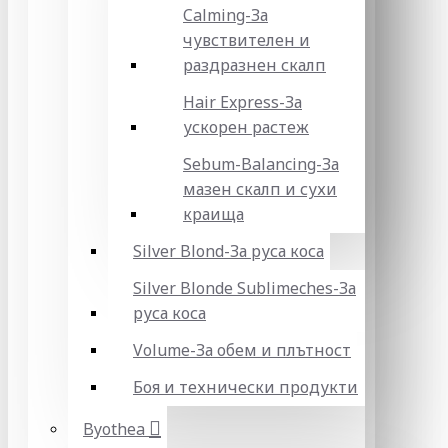
Calming-За
чувствителен и
раздразнен скалп
Hair Express-За
ускорен растеж
Sebum-Balancing-За
мазен скалп и сухи
краища
Silver Blond-За руса коса
Silver Blonde Sublіmeches-За
руса коса
Volume-За обем и плътност
Боя и технически продукти
Byothea