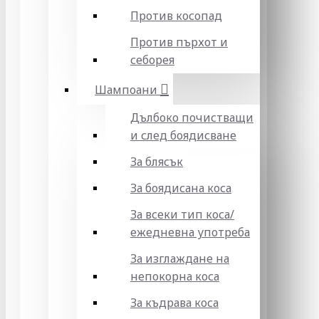
Против косопад
Против пърхот и
себорея
Шампоани
Дълбоко почистващи
и след боядисване
За блясък
За боядисана коса
За всеки тип коса/
ежедневна употреба
За изглаждане на
непокорна коса
За къдрава коса