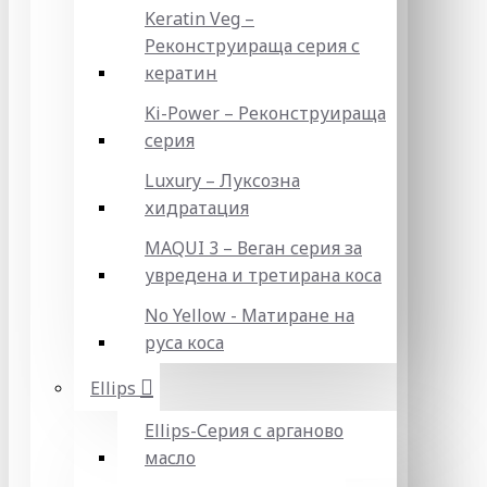
Keratin Veg –
Реконструираща серия с
кератин
Ki-Power – Реконструираща
серия
Luxury – Луксозна
хидратация
MAQUI 3 – Веган серия за
увредена и третирана коса
No Yellow - Матиране на
руса коса
Ellips
Ellips-Серия с арганово
масло