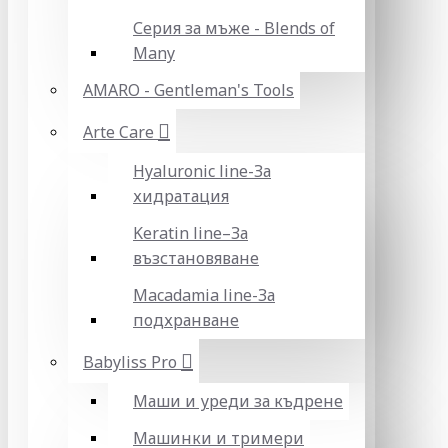
Серия за мъже - Blends of
Many
AMARO - Gentleman's Tools
Arte Care
Hyaluronic line-За
хидратация
Keratin line–За
възстановяване
Macadamia line-За
подхранване
Babyliss Pro
Маши и уреди за къдрене
Машинки и тримери