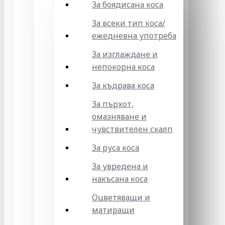
За боядисана коса
За всеки тип коса/
ежедневна употреба
За изглаждане и
непокорна коса
За къдрава коса
За пърхот,
омазняване и
чувствителен скалп
За руса коса
За увредена и
накъсана коса
Оцветяващи и
матиращи