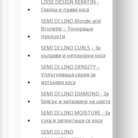
LISSE DESIGN KERATIN -
Гладка и права коса
SEMI DI LINO Blonde and
Brunette – Тониращи
продукти
SEMI DI LINO CURLS – За
къдрава и непокорна коса
SEMI DI LINO DENSITY –
Уплътняваща серия за
изтъняла коса
SEMI DI LINO DIAMOND - За
блясък и запазване на цвета
SEMI DI LINO MOISTURE - За
суха и заплитаща се коса
SEMI DI LINO