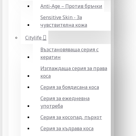
Anti-Age – Против бръчки
Sensitive Skin - За
чувствителна кожа
Citylife
Възстановяваща серия с
кератин
Изглаждаща серия за права
коса
Серия за боядисана коса
Серия за ежедневна
употреба
Серия за косопад, пърхот
Серия за къдрава коса