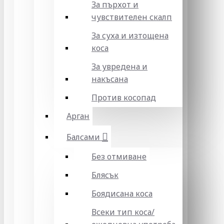
За пърхот и
чувствителен скалп
За суха и изтощена
коса
За увредена и
накъсана
Против косопад
Арган
Балсами
Без отмиване
Блясък
Боядисана коса
Всеки тип коса/