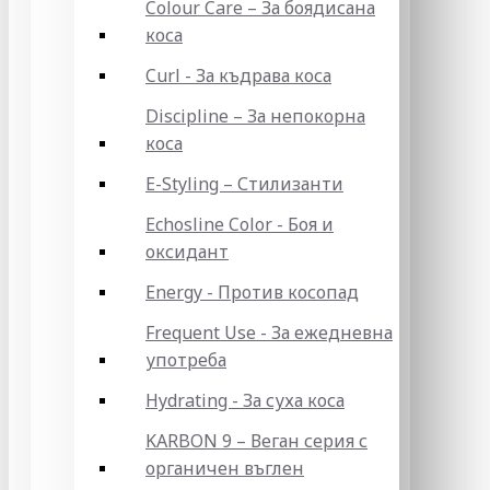
Colour Care – За боядисана
коса
Curl - За къдрава коса
Discipline – За непокорна
коса
E-Styling – Стилизанти
Echosline Color - Боя и
оксидант
Energy - Против косопад
Frequent Use - За ежедневна
употреба
Hydrating - За суха коса
KARBON 9 – Веган серия с
органичен въглен