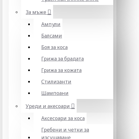
За мъже
Ампули
Балсами
Боя за коса
Грижа за брадата
Грижа за кожата
Стилизанти
Шампоани
Уреди и акесоари
Аксесоари за коса
Гребени и четки за
изсушаване