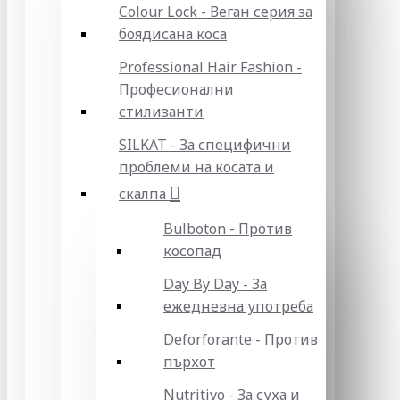
Colour Lock - Веган серия за
боядисана коса
Professional Hair Fashion -
Професионални
стилизанти
SILKAT - За специфични
проблеми на косата и
скалпа
Bulboton - Против
косопад
Day By Day - За
ежедневна употреба
Deforforante - Против
пърхот
Nutritivo - За суха и