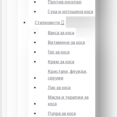
Против косопад
Суха и изтощена коса
Стилизанти
Вакса за коса
Витамини за коса
Гел за коса
Крем за коса
Кристали, флуиди,
серуми
Лак за коса
Масла и терапии за
коса
Пудра за коса