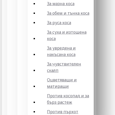
За мазна коса
За обем и тънка коса
За руса коса
За суха и изтощена
коса
За увредена и
накъсана коса
За чувствителен
скалп
Оцветяващи и
матиращи
Против косопад и за
бърз растеж
Против пърхот