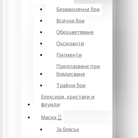
Безамонячни бои
Всички бои
Обезцветяване
Оксиданти
Пигменти
Предпазване при
боядисване
Трайни бои
Елексири, кристали и
флуиди
Маски
За блясък