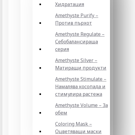
Хидратация
Amethyste Purify –
Против пърхот
Amethyste Regulate –
Себобалансираща
серия
Amethyste Silver –
Матиращи продукти
Amethyste Stimulate –
Намалява косопада и
стимулира растежа
Amethyste Volume – За
обем
Coloring Mask –
Оцветяващи маски