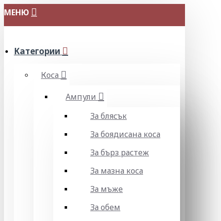
МЕНЮ
Категории
Коса
Ампули
За блясък
За боядисана коса
За бърз растеж
За мазна коса
За мъже
За обем