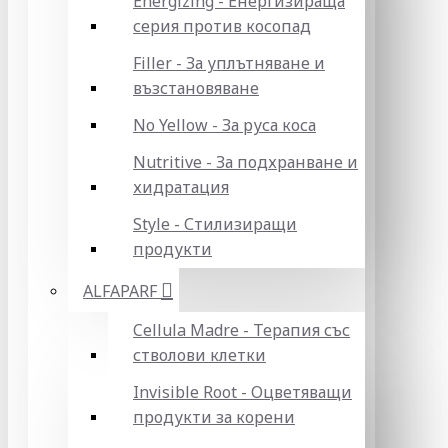
Energizing - Енергизираща
серия против косопад
Filler - За уплътняване и
възстановяване
No Yellow - За руса коса
Nutritive - За подхранване и
хидратация
Style - Стилизиращи
продукти
ALFAPARF
Cellula Madre - Терапия със
стволови клетки
Invisible Root - Оцветяващи
продукти за корени