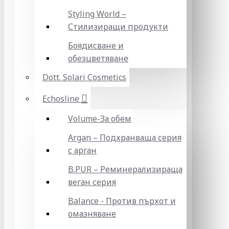
Styling World –
Стилизиращи продукти
Боядисване и
обезцветяване
Dott. Solari Cosmetics
Echosline
Volume-За обем
Argan – Подхранваща серия
с арган
B.PUR – Реминерализираща
веган серия
Balance - Против пърхот и
омазняване