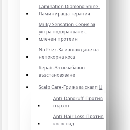
Lamination Diamond Shine-
Ламинираща терапия
Milky Sensation-Серия за
ултра подхранване с
млечен протеин
No Frizz-За изглаждане на
непокорна коса
Repair-За незабавно
възстановяване
Scalp Care-Грижа за скалп
Anti-Dandruff-Против
пърхот
Anti-Hair Loss-Против
кососпад