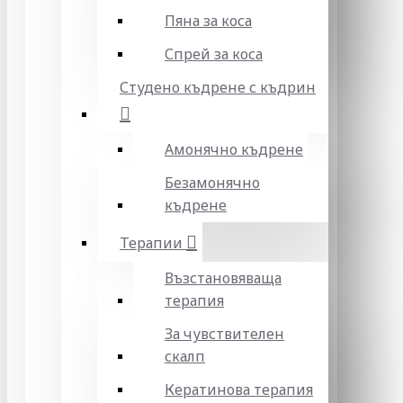
Пяна за коса
Спрей за коса
Студено къдрене с къдрин
Амонячно къдрене
Безамонячно
къдрене
Терапии
Възстановяваща
терапия
За чувствителен
скалп
Кератинова терапия