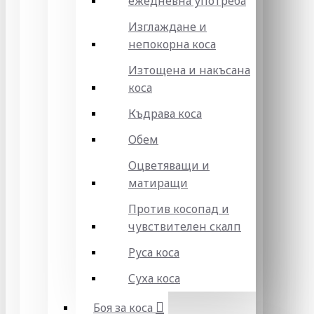
ежедневна употреба
Изглаждане и
непокорна коса
Изтощена и накъсана
коса
Къдрава коса
Обем
Оцветяващи и
матиращи
Против косопад и
чувствителен скалп
Руса коса
Суха коса
Боя за коса