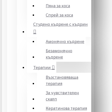
Пяна за коса
Спрей за коса
Студено къдрене с къдрин
Амонячно къдрене
Безамонячно
къдрене
Терапии
Възстановяваща
терапия
За чувствителен
скалп
Кератинова терапия