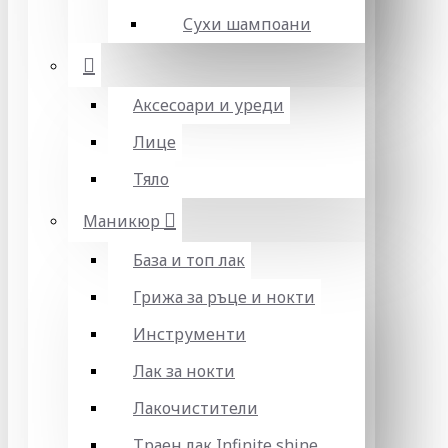
Сухи шампоани
Аксесоари и уреди
Лице
Тяло
Маникюр
База и топ лак
Грижа за ръце и нокти
Инструменти
Лак за нокти
Лакочистители
Траен лак Infinite shine