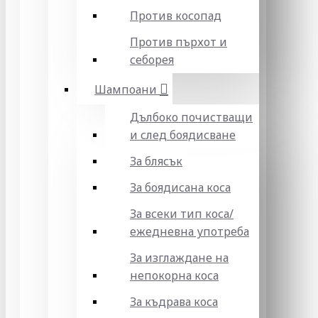
Против косопад
Против пърхот и
себорея
Шампоани
Дълбоко почистващи
и след боядисване
За блясък
За боядисана коса
За всеки тип коса/
ежедневна употреба
За изглаждане на
непокорна коса
За къдрава коса