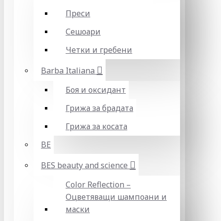
Преси
Сешоари
Четки и гребени
Barba Italiana
Боя и оксидант
Грижа за брадата
Грижа за косата
BE
BES beauty and science
Color Reflection –
Оцветяващи шампоани и
маски