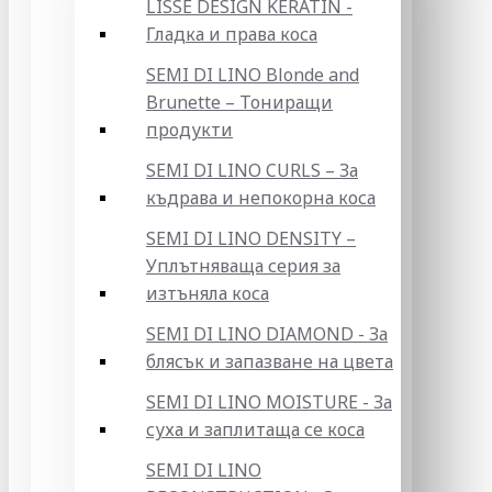
LISSE DESIGN KERATIN -
Гладка и права коса
SEMI DI LINO Blonde and
Brunette – Тониращи
продукти
SEMI DI LINO CURLS – За
къдрава и непокорна коса
SEMI DI LINO DENSITY –
Уплътняваща серия за
изтъняла коса
SEMI DI LINO DIAMOND - За
блясък и запазване на цвета
SEMI DI LINO MOISTURE - За
суха и заплитаща се коса
SEMI DI LINO