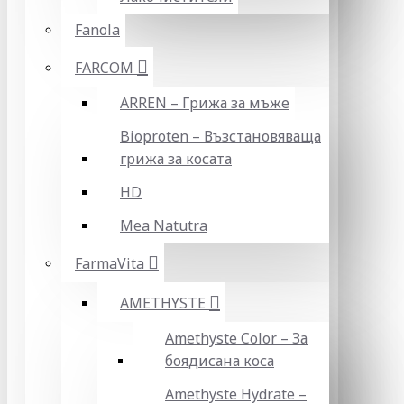
Fanola
FARCOM
ARREN – Грижа за мъже
Bioproten – Възстановяваща
грижа за косата
HD
Mea Natutra
FarmaVita
AMETHYSTE
Amethyste Color – За
боядисана коса
Amethyste Hydrate –