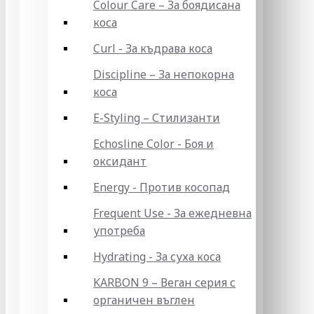
Colour Care – За боядисана
коса
Curl - За къдрава коса
Discipline – За непокорна
коса
E-Styling – Стилизанти
Echosline Color - Боя и
оксидант
Energy - Против косопад
Frequent Use - За ежедневна
употреба
Hydrating - За суха коса
KARBON 9 – Веган серия с
органичен въглен