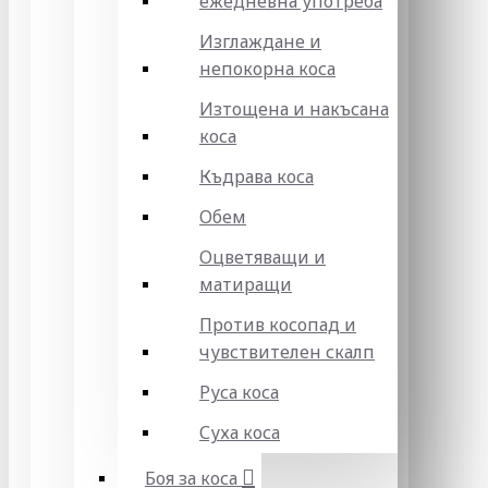
ежедневна употреба
Изглаждане и
непокорна коса
Изтощена и накъсана
коса
Къдрава коса
Обем
Оцветяващи и
матиращи
Против косопад и
чувствителен скалп
Руса коса
Суха коса
Боя за коса