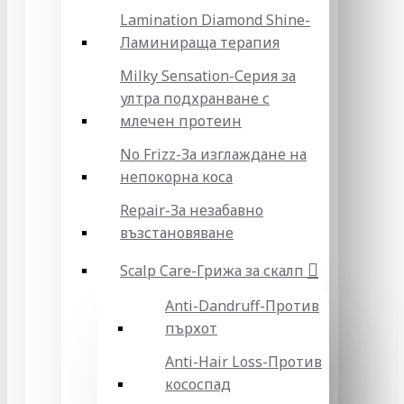
Lamination Diamond Shine-
Ламинираща терапия
Milky Sensation-Серия за
ултра подхранване с
млечен протеин
No Frizz-За изглаждане на
непокорна коса
Repair-За незабавно
възстановяване
Scalp Care-Грижа за скалп
Anti-Dandruff-Против
пърхот
Anti-Hair Loss-Против
кососпад