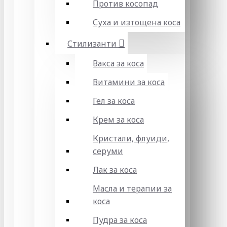
Против косопад
Суха и изтощена коса
Стилизанти
Вакса за коса
Витамини за коса
Гел за коса
Крем за коса
Кристали, флуиди,
серуми
Лак за коса
Масла и терапии за
коса
Пудра за коса