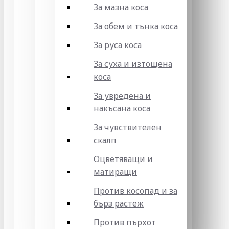
За мазна коса
За обем и тънка коса
За руса коса
За суха и изтощена
коса
За увредена и
накъсана коса
За чувствителен
скалп
Оцветяващи и
матиращи
Против косопад и за
бърз растеж
Против пърхот