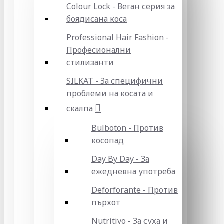
Colour Lock - Веган серия за
боядисана коса
Professional Hair Fashion -
Професионални
стилизанти
SILKAT - За специфични
проблеми на косата и
скалпа
Bulboton - Против
косопад
Day By Day - За
ежедневна употреба
Deforforante - Против
пърхот
Nutritivo - За суха и