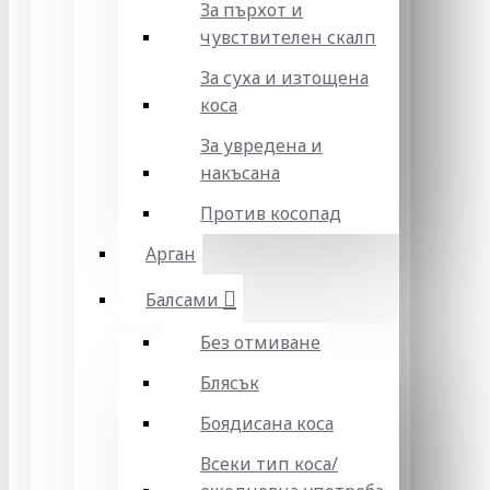
За пърхот и
чувствителен скалп
За суха и изтощена
коса
За увредена и
накъсана
Против косопад
Арган
Балсами
Без отмиване
Блясък
Боядисана коса
Всеки тип коса/