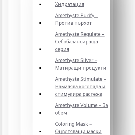
Хидратация
Amethyste Purify –
Против пърхот
Amethyste Regulate –
Себобалансираща
серия
Amethyste Silver –
Матиращи продукти
Amethyste Stimulate –
Намалява косопада и
стимулира растежа
Amethyste Volume – За
обем
Coloring Mask –
Оцветяващи маски