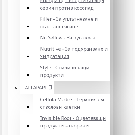
Energizing - Енергизираща
серия против косопад
Filler - За уплътняване и
възстановяване
No Yellow - За руса коса
Nutritive - За подхранване и
хидратация
Style - Стилизиращи
продукти
ALFAPARF
Cellula Madre - Терапия със
стволови клетки
Invisible Root - Оцветяващи
продукти за корени