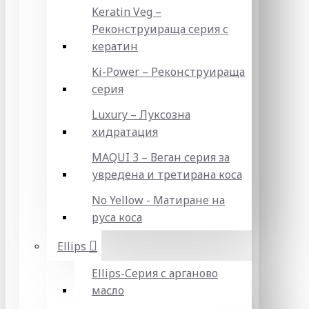
Keratin Veg –
Реконструираща серия с
кератин
Ki-Power – Реконструираща
серия
Luxury – Луксозна
хидратация
MAQUI 3 – Веган серия за
увредена и третирана коса
No Yellow - Матиране на
руса коса
Ellips
Ellips-Серия с арганово
масло