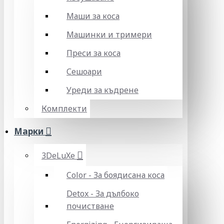
Маши за коса
Машинки и тримери
Преси за коса
Сешоари
Уреди за къдрене
Комплекти
Марки
3DeLuXe
Color - За боядисана коса
Detox - За дълбоко
почистване