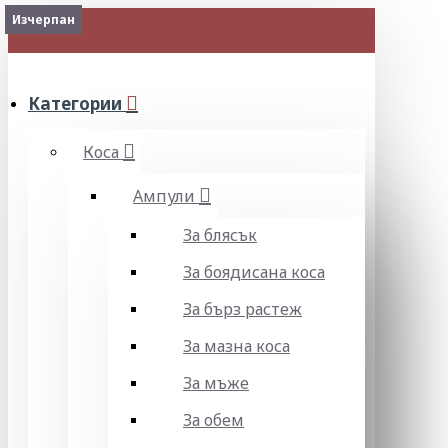
Изчерпан
Изчерпан
МЕНЮ
Категории
Коса
Ампули
За блясък
За боядисана коса
За бърз растеж
За мазна коса
За мъже
За обем