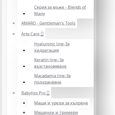
Серия за мъже - Blends of
Many
AMARO - Gentleman's Tools
Arte Care
Hyaluronic line-За
хидратация
Keratin line–За
възстановяване
Macadamia line-За
подхранване
Babyliss Pro
Маши и уреди за къдрене
Машинки и тримери