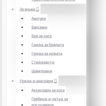
За мъже
Ампули
Балсами
Боя за коса
Грижа за брадата
Грижа за кожата
Стилизанти
Шампоани
Уреди и акесоари
Аксесоари за коса
Гребени и четки за
изсушаване