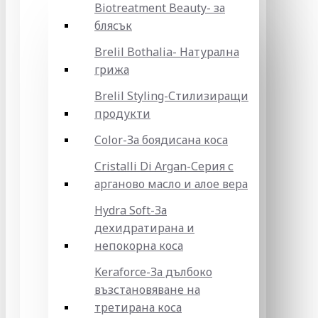
Biotreatment Beauty- за
блясък
Brelil Bothalia- Натурална
грижа
Brelil Styling-Стилизиращи
продукти
Color-За боядисана коса
Cristalli Di Argan-Серия с
арганово масло и алое вера
Hydra Soft-За
дехидратирана и
непокорна коса
Keraforce-За дълбоко
възстановяване на
третирана коса