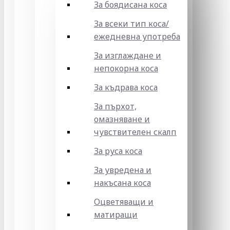
За боядисана коса
За всеки тип коса/
ежедневна употреба
За изглаждане и
непокорна коса
За къдрава коса
За пърхот,
омазняване и
чувствителен скалп
За руса коса
За увредена и
накъсана коса
Оцветяващи и
матиращи