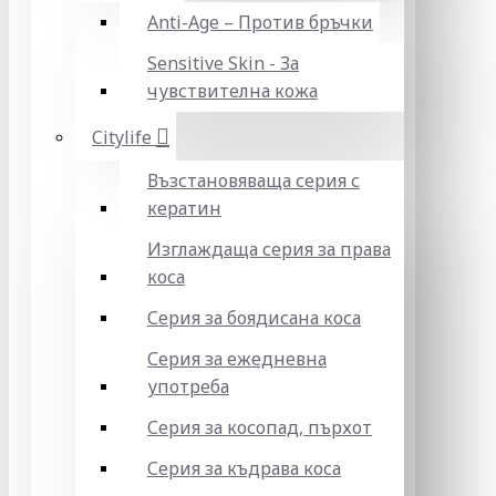
Anti-Age – Против бръчки
Sensitive Skin - За
чувствителна кожа
Citylife
Възстановяваща серия с
кератин
Изглаждаща серия за права
коса
Серия за боядисана коса
Серия за ежедневна
употреба
Серия за косопад, пърхот
Серия за къдрава коса