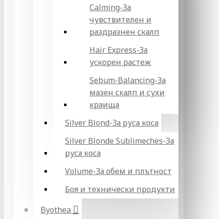
Calming-За
чувствителен и
раздразнен скалп
Hair Express-За
ускорен растеж
Sebum-Balancing-За
мазен скалп и сухи
краища
Silver Blond-За руса коса
Silver Blonde Sublіmeches-За
руса коса
Volume-За обем и плътност
Боя и технически продукти
Byothea