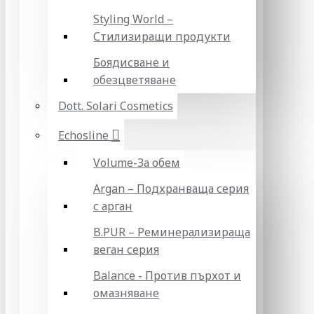
Styling World –
Стилизиращи продукти
Боядисване и
обезцветяване
Dott. Solari Cosmetics
Echosline
Volume-За обем
Argan – Подхранваща серия
с арган
B.PUR – Реминерализираща
веган серия
Balance - Против пърхот и
омазняване