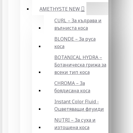
AMETHYSTE NEW
CURL – За къдрава и
вълниста коса
BLONDE – За руса
коса
BOTANICAL HYDRA –
Ботаническа грижа за
всеки тип коса
CHROMA – За
боядисана коса
Instant Color Fluid -
Оцветяващи флуиди
NUTRI – За суха и
изтощена коса