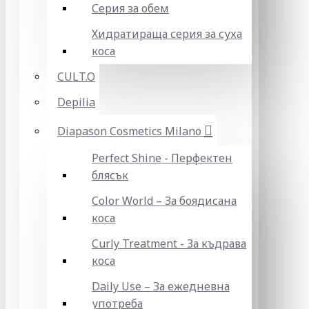
Серия за обем
Хидратираща серия за суха
коса
CULT.O
Depilia
Diapason Cosmetics Milano
Perfect Shine - Перфектен
блясък
Color World – За боядисана
коса
Curly Treatment - За къдрава
коса
Daily Use – За ежедневна
употреба