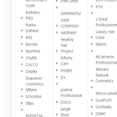
Free Limix
Tools
KYO
BaByliss
GAMMAPIU
PRO
L'Oreal
HAIR
Barba
Professionn
COMPANY
Italiana
Luxury Hair
HAIRWAY
BES
Color
Healthy
Bettari
Matrix
Hair
Byothea
Project
Mi Amante
Citylife
Infinity
Professional
Care
CULT.O
Mimare
Insight
Depilia
Natural
JJ's
Diapason
Cosmetics
Cosmetics
Milano
Joanna
Moroccanoil
Professional
Echosline
OLAPLEX
JOICO
Ellірѕ
Orofluido
Jungle
OWAY
fever
EXPERTIA