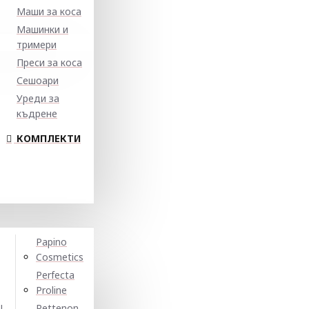
Маши за коса
Машинки и
тримери
Преси за коса
Сешоари
Уреди за
къдрене
КОМПЛЕКТИ
Papino
Cosmetics
Perfecta
Proline
N
Pettenon