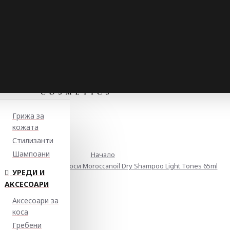
Грижа за
кожата
Стилизанти
Шампоани
Начало
ух шампоан за руси коси Moroccanoil Dry Shampoo Light Tones 65ml
УРЕДИ И
АКСЕСОАРИ
Аксесоари за
коса
Гребени