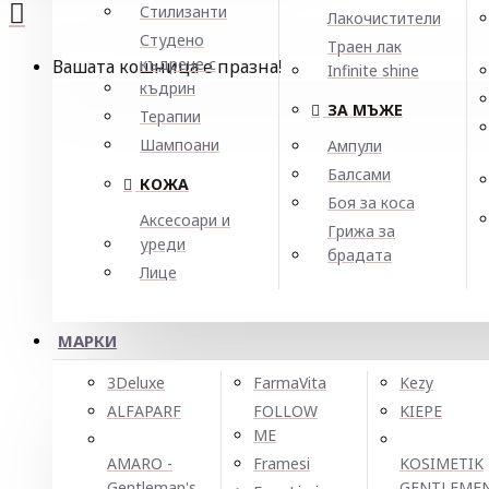
Стилизанти
Лакочистители
Студено
Траен лак
къдрене с
Вашата кошница е празна!
Infinite shine
къдрин
ЗА МЪЖЕ
Терапии
Шампоани
Ампули
Балсами
КОЖА
Боя за коса
Аксесоари и
Грижа за
уреди
брадата
Лице
МАРКИ
3Deluxe
FarmaVita
Kezy
ALFAPARF
FOLLOW
KIEPE
ME
AMARO -
Framesi
KOSIMETIK
Gentleman's
GENTLEME