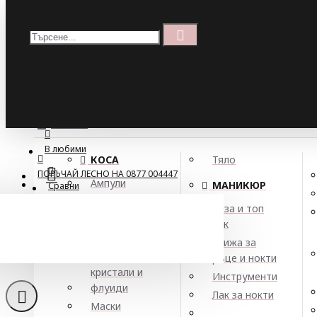
Меню
Кошница
Menu
ПОРЪЧАЙ ЛЕСНО НА 0877 004447
МЕНЮ
В любими
КОСА
Тяло
ПОРЪЧАЙ ЛЕСНО НА 0877 004447
Ампули
МАНИКЮР
Сравни
Арган
База и топ
Балсами
лак
Шампоан за за
Боя за коса
Грижа за
Елексири,
ръце и нокти
кристали и
Инструменти
флуиди
Лак за нокти
Маски