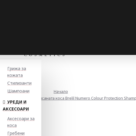
Грижа за
кожата
Стилизанти
Шампоани
Начало
щита цвета на боядисаната коса Brelil Numero Colour Protection Sham
УРЕДИ И
АКСЕСОАРИ
Аксесоари за
коса
Гребени