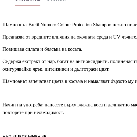
Шампоанът Brelil Numero Colour Protection Shampoo нежно почи
Предпазва от вредните влияния на околната среда и UV лъчите
Повишава силата и блясъка на косата.
Съдържа екстракт от нар, богат на антиоксиданти, полиненаси
осигурявайки ярък, интензивен и дълготраен цвят.
Шампоанът запечатват цвета в косъма и намаляват бързото му 
Начин на употреба: нанесете върху влажна коса и деликатно ма
повторете при необходимост.
НАПИШЕТЕ МНЕНИЕ