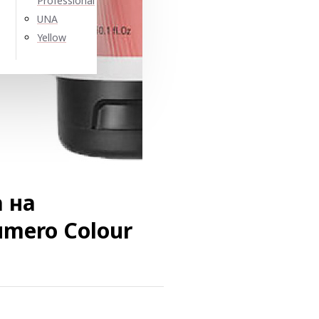
Professional
UNA
Yellow
 на
umero Colour