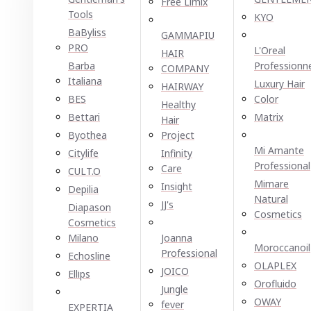
Free Limix
Tools
KYO
BaByliss
GAMMAPIU
PRO
L'Oreal
HAIR
Barba
Professionn
COMPANY
Italiana
Luxury Hair
HAIRWAY
BES
Color
Healthy
Bettari
Matrix
Hair
Byothea
Project
Mi Amante
Citylife
Infinity
Professional
Care
CULT.O
Mimare
Insight
Depilia
Natural
JJ's
Diapason
Cosmetics
Cosmetics
Milano
Joanna
Moroccanoil
Professional
Echosline
OLAPLEX
JOICO
Ellірѕ
Orofluido
Jungle
OWAY
fever
EXPERTIA