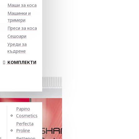
Маши за коса
Машинки и
тримери
Преси за коса
Сешоари
Уреди за
къдрене
КОМПЛЕКТИ
Papino
Cosmetics
Perfecta
Proline
N
Pettenon