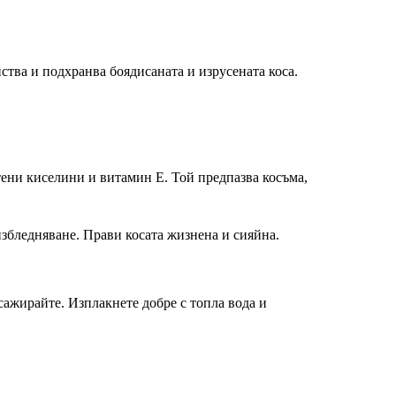
ства и подхранва боядисаната и изрусената коса.
.
тени киселини и витамин Е. Той предпазва косъма,
избледняване. Прави косата жизнена и сияйна.
сажирайте. Изплакнете добре с топла вода и