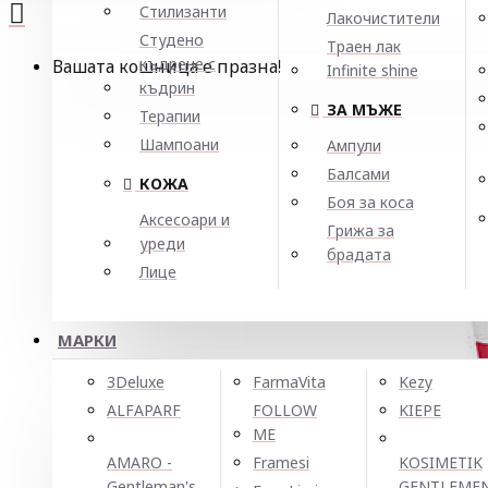
Стилизанти
Лакочистители
Студено
Траен лак
къдрене с
Вашата кошница е празна!
Infinite shine
къдрин
ЗА МЪЖЕ
Терапии
Шампоани
Ампули
Балсами
КОЖА
Боя за коса
Аксесоари и
Грижа за
уреди
брадата
Лице
МАРКИ
3Deluxe
FarmaVita
Kezy
ALFAPARF
FOLLOW
KIEPE
ME
AMARO -
Framesi
KOSIMETIK
Gentleman's
GENTLEME