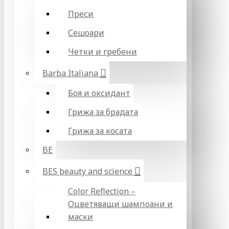
Преси
Сешоари
Четки и гребени
Barba Italiana
Боя и оксидант
Грижа за брадата
Грижа за косата
BE
BES beauty and science
Color Reflection –
Оцветяващи шампоани и
маски