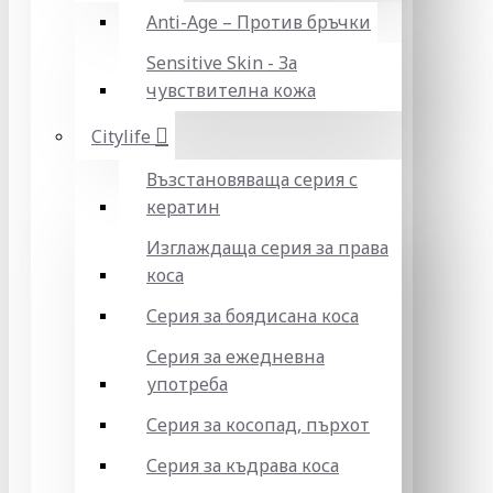
Anti-Age – Против бръчки
Sensitive Skin - За
чувствителна кожа
Citylife
Възстановяваща серия с
кератин
Изглаждаща серия за права
коса
Серия за боядисана коса
Серия за ежедневна
употреба
Серия за косопад, пърхот
Серия за къдрава коса