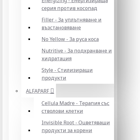
Energizing - Енергизираща
серия против косопад
Filler - За уплътняване и
възстановяване
No Yellow - За руса коса
Nutritive - За подхранване и
хидратация
Style - Стилизиращи
продукти
ALFAPARF
Cellula Madre - Терапия със
стволови клетки
Invisible Root - Оцветяващи
продукти за корени