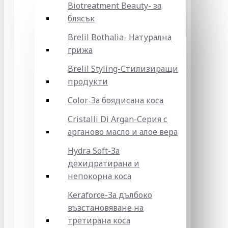
Biotreatment Beauty- за
блясък
Brelil Bothalia- Натурална
грижа
Brelil Styling-Стилизиращи
продукти
Color-За боядисана коса
Cristalli Di Argan-Серия с
арганово масло и алое вера
Hydra Soft-За
дехидратирана и
непокорна коса
Keraforce-За дълбоко
възстановяване на
третирана коса