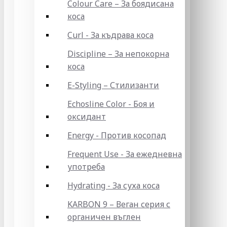
Colour Care – За боядисана
коса
Curl - За къдрава коса
Discipline – За непокорна
коса
E-Styling – Стилизанти
Echosline Color - Боя и
оксидант
Energy - Против косопад
Frequent Use - За ежедневна
употреба
Hydrating - За суха коса
KARBON 9 – Веган серия с
органичен въглен