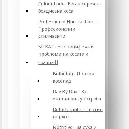
Colour Lock - Веган серия за
боядисана коса
Professional Hair Fashion -
Професионални
стилизанти
SILKAT - За специфични
проблеми на косата и
скалпа
Bulboton - Против
косопад
Day By Day - За
ежедневна употреба
Deforforante - Против
пърхот
Nutritivo - За суха и