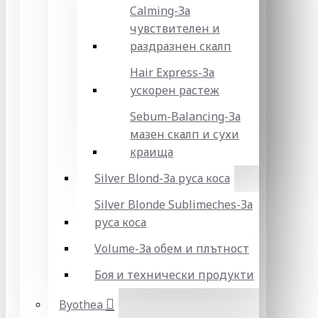
Calming-За
чувствителен и
раздразнен скалп
Hair Express-За
ускорен растеж
Sebum-Balancing-За
мазен скалп и сухи
краища
Silver Blond-За руса коса
Silver Blonde Sublіmeches-За
руса коса
Volume-За обем и плътност
Боя и технически продукти
Byothea