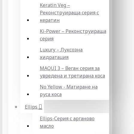
Keratin Veg –
Реконструираща серия с
кератин
Ki-Power – Реконструираща
серия
Luxury – Луксозна
хидратация
MAQUI 3 – Веган серия за
увредена и третирана коса
No Yellow - Матиране на
руса коса
Ellips
Ellips-Серия с арганово
масло