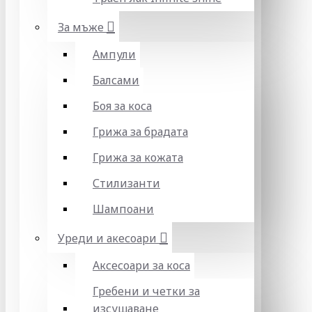
За мъже
Ампули
Балсами
Боя за коса
Грижа за брадата
Грижа за кожата
Стилизанти
Шампоани
Уреди и акесоари
Аксесоари за коса
Гребени и четки за
изсушаване