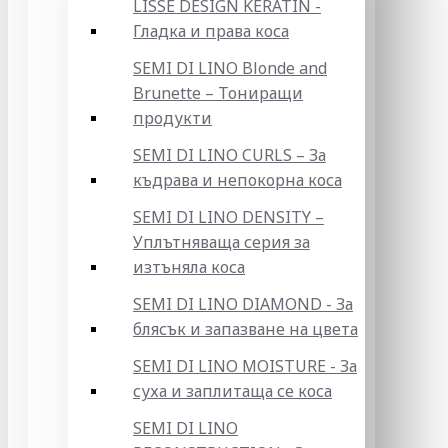
LISSE DESIGN KERATIN -
Гладка и права коса
SEMI DI LINO Blonde and
Brunette – Тониращи
продукти
SEMI DI LINO CURLS – За
къдрава и непокорна коса
SEMI DI LINO DENSITY –
Уплътняваща серия за
изтъняла коса
SEMI DI LINO DIAMOND - За
блясък и запазване на цвета
SEMI DI LINO MOISTURE - За
суха и заплитаща се коса
SEMI DI LINO