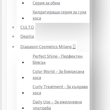
Серия за обем
Хидратираща серия за суха
коса
CULT.O
Depilia
Diapason Cosmetics Milano
Perfect Shine - Перфектен
блясък
Color World – За боядисана
коса
Curly Treatment - За къдрава
коса
Daily Use – За ежедневна
употреба