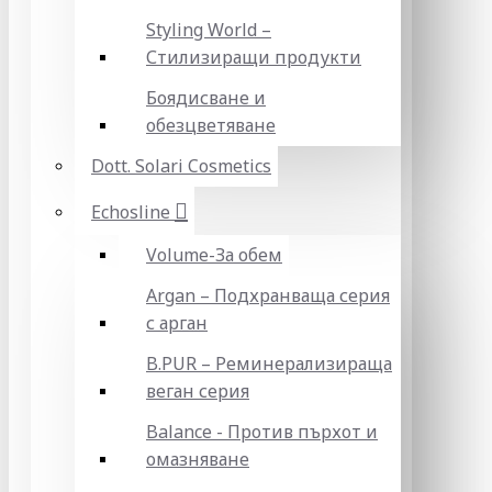
Styling World –
Стилизиращи продукти
Боядисване и
обезцветяване
Dott. Solari Cosmetics
Echosline
Volume-За обем
Argan – Подхранваща серия
с арган
B.PUR – Реминерализираща
веган серия
Balance - Против пърхот и
омазняване