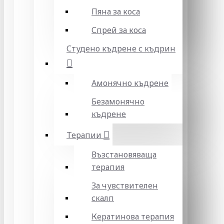
Пяна за коса
Спрей за коса
Студено къдрене с къдрин
Амонячно къдрене
Безамонячно
къдрене
Терапии
Възстановяваща
терапия
За чувствителен
скалп
Кератинова терапия