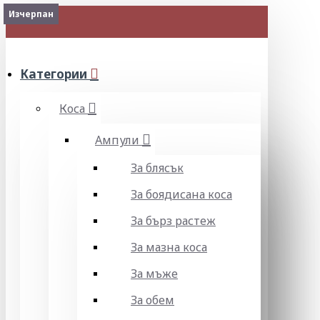
Изчерпан
МЕНЮ
Категории
Коса
Ампули
За блясък
За боядисана коса
За бърз растеж
За мазна коса
За мъже
За обем