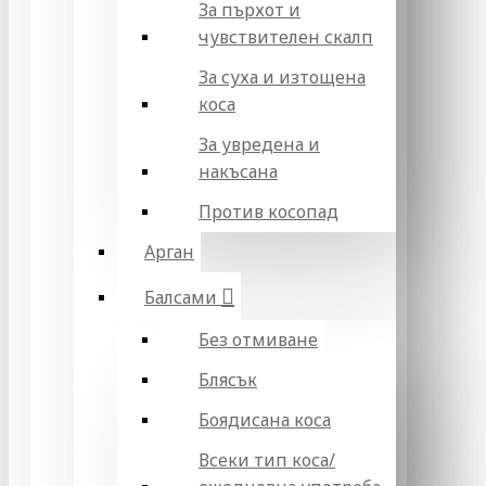
За пърхот и
чувствителен скалп
За суха и изтощена
коса
За увредена и
накъсана
Против косопад
Арган
Балсами
Без отмиване
Блясък
Боядисана коса
Всеки тип коса/