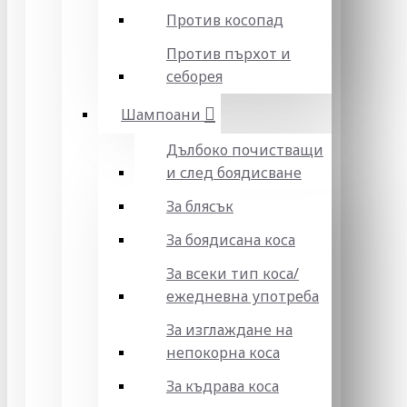
Против косопад
Против пърхот и
себорея
Шампоани
Дълбоко почистващи
и след боядисване
За блясък
За боядисана коса
За всеки тип коса/
ежедневна употреба
За изглаждане на
непокорна коса
За къдрава коса