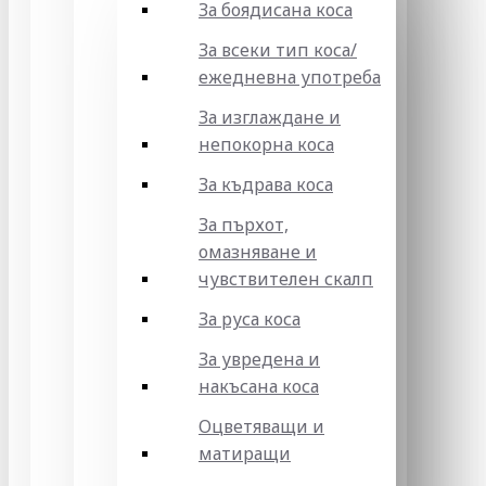
За боядисана коса
За всеки тип коса/
ежедневна употреба
За изглаждане и
непокорна коса
За къдрава коса
За пърхот,
омазняване и
чувствителен скалп
За руса коса
За увредена и
накъсана коса
Оцветяващи и
матиращи