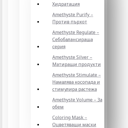
Хидратация
Amethyste Purify –
Против пърхот
Amethyste Regulate –
Себобалансираща
серия
Amethyste Silver –
Матиращи продукти
Amethyste Stimulate –
Намалява косопада и
стимулира растежа
Amethyste Volume – За
обем
Coloring Mask –
Оцветяващи маски