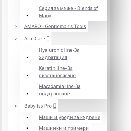
Серия за мъже - Blends of
Many
AMARO - Gentleman's Tools
Arte Care
Hyaluronic line-За
хидратация
Keratin line–За
възстановяване
Macadamia line-За
подхранване
Babyliss Pro
Маши и уреди за къдрене
Машинки и тримери