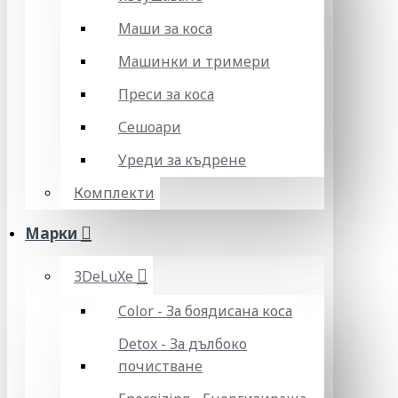
Маши за коса
Машинки и тримери
Преси за коса
Сешоари
Уреди за къдрене
Комплекти
Марки
3DeLuXe
Color - За боядисана коса
Detox - За дълбоко
почистване