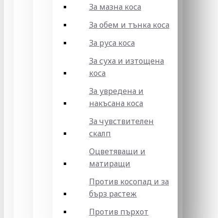
За мазна коса
За обем и тънка коса
За руса коса
За суха и изтощена
коса
За увредена и
накъсана коса
За чувствителен
скалп
Оцветяващи и
матиращи
Против косопад и за
бърз растеж
Против пърхот