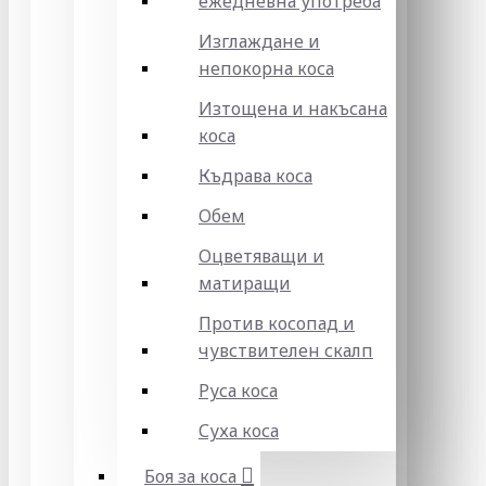
ежедневна употреба
Изглаждане и
непокорна коса
Изтощена и накъсана
коса
Къдрава коса
Обем
Оцветяващи и
матиращи
Против косопад и
чувствителен скалп
Руса коса
Суха коса
Боя за коса