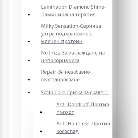
Lamination Diamond Shine-
Ламинираща терапия
Milky Sensation-Серия за
ултра подхранване с
млечен протеин
No Frizz-За изглаждане на
непокорна коса
Repair-За незабавно
възстановяване
Scalp Care-Грижа за скалп
Anti-Dandruff-Против
пърхот
Anti-Hair Loss-Против
кососпад