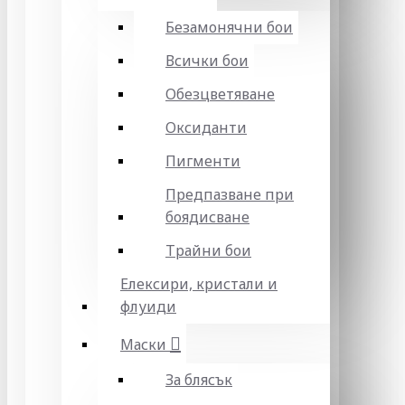
Безамонячни бои
Всички бои
Обезцветяване
Оксиданти
Пигменти
Предпазване при
боядисване
Трайни бои
Елексири, кристали и
флуиди
Маски
За блясък