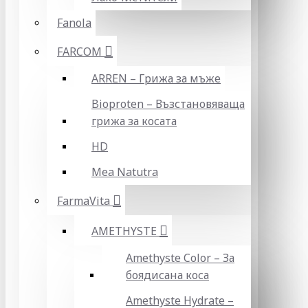
Fanola
FARCOM
ARREN – Грижа за мъже
Bioproten – Възстановяваща
грижа за косата
HD
Mea Natutra
FarmaVita
AMETHYSTE
Amethyste Color – За
боядисана коса
Amethyste Hydrate –