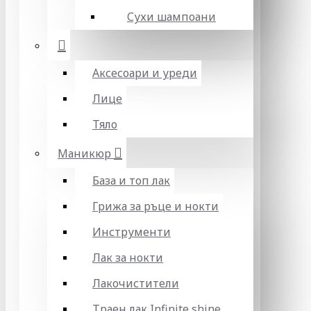
Сухи шампоани
Аксесоари и уреди
Лице
Тяло
Маникюр
База и топ лак
Грижа за ръце и нокти
Инструменти
Лак за нокти
Лакочистители
Траен лак Infinite shine