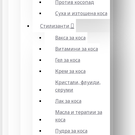
Против косопад
Суха и изтощена коса
Стилизанти
Вакса за коса
Витамини за коса
Гел за коса
Крем за коса
Кристали, флуиди,
серуми
Лак за коса
Масла и терапии за
коса
Пудра за коса