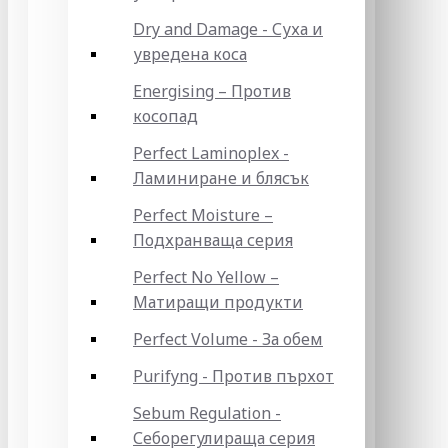
Dry and Damage - Суха и
увредена коса
Energising – Против
косопад
Perfect Laminoplex -
Ламиниране и блясък
Perfect Moisture –
Подхранваща серия
Perfect No Yellow –
Матиращи продукти
Perfect Volume - За обем
Purifyng - Против пърхот
Sebum Regulation -
Себорегулираща серия