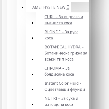
AMETHYSTE NEW
CURL – За къдрава и
вълниста коса
BLONDE – За руса
коса
BOTANICAL HYDRA –
Ботаническа грижа за
всеки тип коса
CHROMA – За
боядисана коса
Instant Color Fluid -
Оцветяващи флуиди
NUTRI – За суха и
изтощена коса