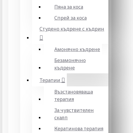
Пяна за коса
Спрей за коса
Студено къдрене с къдрин
Амонячно къдрене
Безамонячно
къдрене
Терапии
Възстановяваща
терапия
За чувствителен
скалп
Кератинова терапия