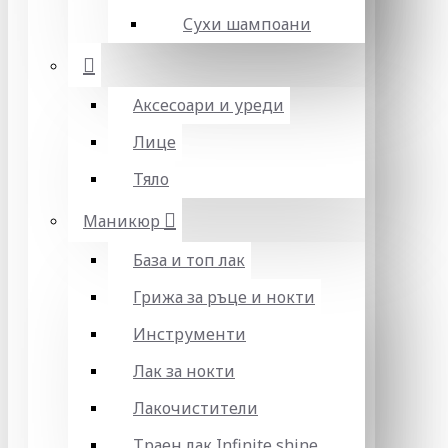
Сухи шампоани
Аксесоари и уреди
Лице
Тяло
Маникюр
База и топ лак
Грижа за ръце и нокти
Инструменти
Лак за нокти
Лакочистители
Траен лак Infinite shine