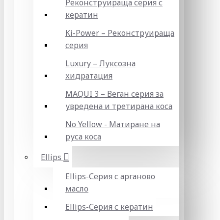
Реконструираща серия с
кератин
Ki-Power – Реконструираща
серия
Luxury – Луксозна
хидратация
MAQUI 3 – Веган серия за
увредена и третирана коса
No Yellow - Матиране на
руса коса
Ellips
Ellips-Серия с арганово
масло
Ellips-Серия с кератин