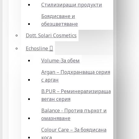
Стилизиращи продукти
Боядисване и
обезцветяване
Dott. Solari Cosmetics
Echosline
Volume-За обем
Argan – Подхранваща серия
с арган
B.PUR – Реминерализираща
веган серия
Balance - Против пърхот и
омазняване
Colour Care – За боядисана
коса