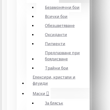
Безамонячни бои
Всички бои
Обезцветяване
Оксиданти
Пигменти
Предпазване при
боядисване
Трайни бои
Елексири, кристали и
флуиди
Маски
За блясък