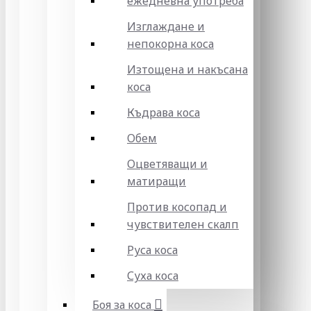
ежедневна употреба
Изглаждане и
непокорна коса
Изтощена и накъсана
коса
Къдрава коса
Обем
Оцветяващи и
матиращи
Против косопад и
чувствителен скалп
Руса коса
Суха коса
Боя за коса