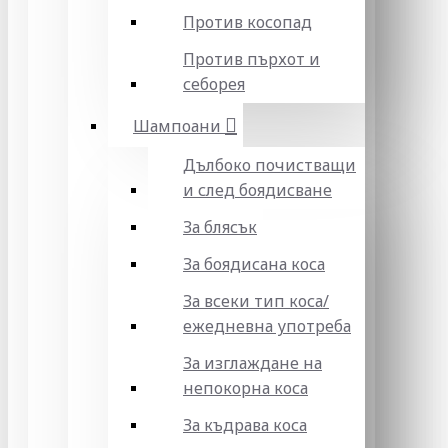
Против косопад
Против пърхот и
себорея
Шампоани
Дълбоко почистващи
и след боядисване
За блясък
За боядисана коса
За всеки тип коса/
ежедневна употреба
За изглаждане на
непокорна коса
За къдрава коса