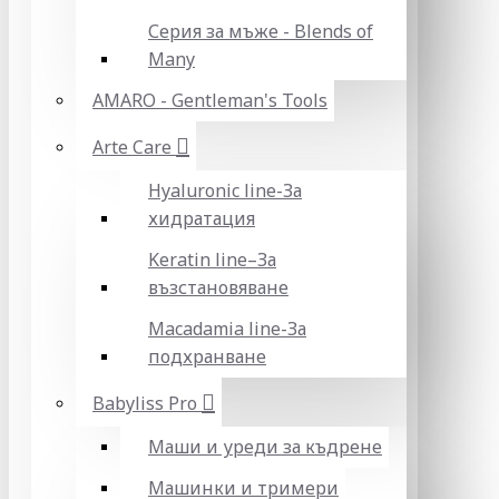
Серия за мъже - Blends of
Many
AMARO - Gentleman's Tools
Arte Care
Hyaluronic line-За
хидратация
Keratin line–За
възстановяване
Macadamia line-За
подхранване
Babyliss Pro
Маши и уреди за къдрене
Машинки и тримери