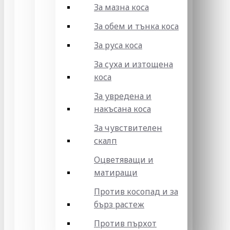
За мазна коса
За обем и тънка коса
За руса коса
За суха и изтощена
коса
За увредена и
накъсана коса
За чувствителен
скалп
Оцветяващи и
матиращи
Против косопад и за
бърз растеж
Против пърхот