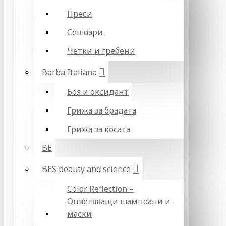
Преси
Сешоари
Четки и гребени
Barba Italiana
Боя и оксидант
Грижа за брадата
Грижа за косата
BE
BES beauty and science
Color Reflection –
Оцветяващи шампоани и
маски