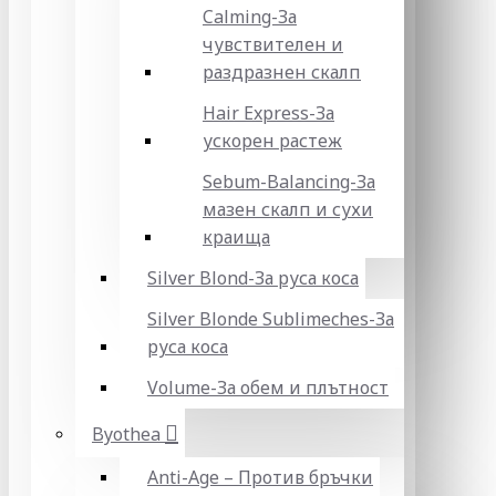
Calming-За
чувствителен и
раздразнен скалп
Hair Express-За
ускорен растеж
Sebum-Balancing-За
мазен скалп и сухи
краища
Silver Blond-За руса коса
Silver Blonde Sublіmeches-За
руса коса
Volume-За обем и плътност
Byothea
Anti-Age – Против бръчки