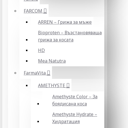
FARCOM
ARREN – Грижа за мъже
Bioproten – Възстановяваща
грижа за косата
HD
Mea Natutra
FarmaVita
AMETHYSTE
Amethyste Color – За
боядисана коса
Amethyste Hydrate –
Хидратация