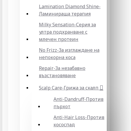
Lamination Diamond Shine-
Ламинираща терапия
Milky Sensation-Серия за
ултра подхранване с
млечен протеин
No Frizz-За изглаждане на
непокорна коса
Repair-За незабавно
възстановяване
Scalp Care-Грижа за скалп
Anti-Dandruff-Против
пърхот
Anti-Hair Loss-Против
кососпад