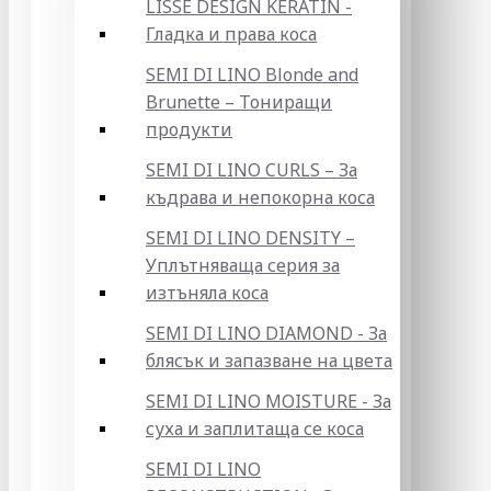
LISSE DESIGN KERATIN -
Гладка и права коса
SEMI DI LINO Blonde and
Brunette – Тониращи
продукти
SEMI DI LINO CURLS – За
къдрава и непокорна коса
SEMI DI LINO DENSITY –
Уплътняваща серия за
изтъняла коса
SEMI DI LINO DIAMOND - За
блясък и запазване на цвета
SEMI DI LINO MOISTURE - За
суха и заплитаща се коса
SEMI DI LINO