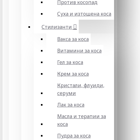
Против косопад
Суха и изтощена коса
Стилизанти
Вакса за коса
Витамини за коса
Гел за коса
Крем за коса
Кристали, флуиди,
серуми
Лак за коса
Масла и терапии за
коса
Пудра за коса