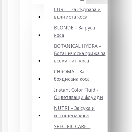
CURL – За къдрава и
вълниста коса
BLONDE – За руса
коса
BOTANICAL HYDRA –
Ботаническа грижа за
всеки тип коса
CHROMA – За
боядисана коса
Instant Color Fluid -
Оцветяващи флуиди
NUTRI – За суха и
изтощена коса
SPECIFIC CARE –