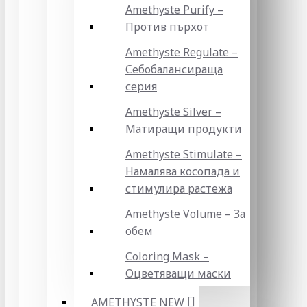
Amethyste Purify –
Против пърхот
Amethyste Regulate –
Себобалансираща
серия
Amethyste Silver –
Матиращи продукти
Amethyste Stimulate –
Намалява косопада и
стимулира растежа
Amethyste Volume – За
обем
Coloring Mask –
Оцветяващи маски
AMETHYSTE NEW