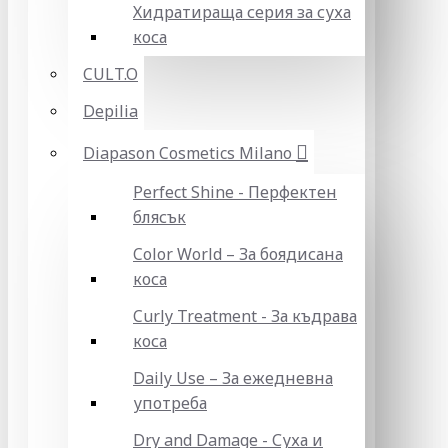
Хидратираща серия за суха
коса
CULT.O
Depilia
Diapason Cosmetics Milano
Perfect Shine - Перфектен
блясък
Color World – За боядисана
коса
Curly Treatment - За къдрава
коса
Daily Use – За ежедневна
употреба
Dry and Damage - Суха и