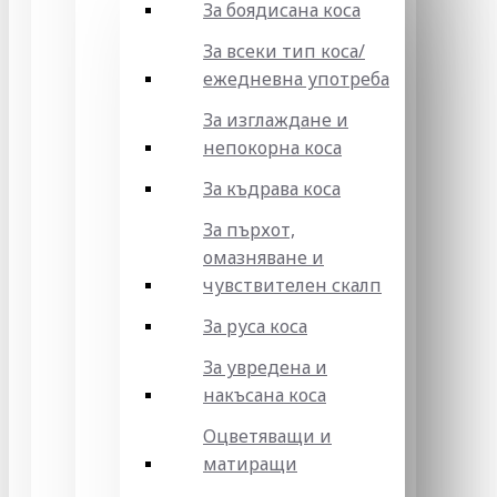
За боядисана коса
За всеки тип коса/
ежедневна употреба
За изглаждане и
непокорна коса
За къдрава коса
За пърхот,
омазняване и
чувствителен скалп
За руса коса
За увредена и
накъсана коса
Оцветяващи и
матиращи