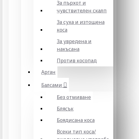
За пърхот и
чувствителен скалп
За суха и изтощена
коса
За увредена и
накъсана
Против косопад
Арган
Балсами
Без отмиване
Блясък
Боядисана коса
Всеки тип коса/