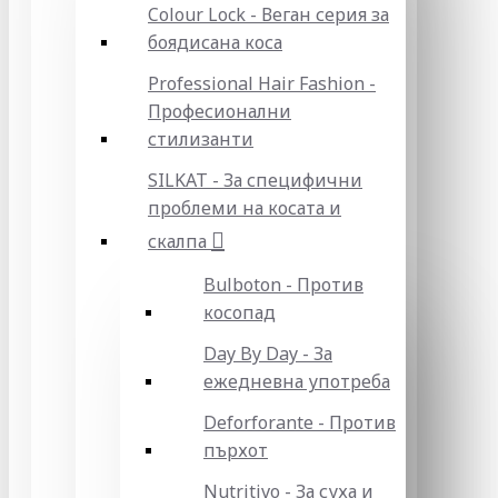
Colour Lock - Веган серия за
боядисана коса
Professional Hair Fashion -
Професионални
стилизанти
SILKAT - За специфични
проблеми на косата и
скалпа
Bulboton - Против
косопад
Day By Day - За
ежедневна употреба
Deforforante - Против
пърхот
Nutritivo - За суха и