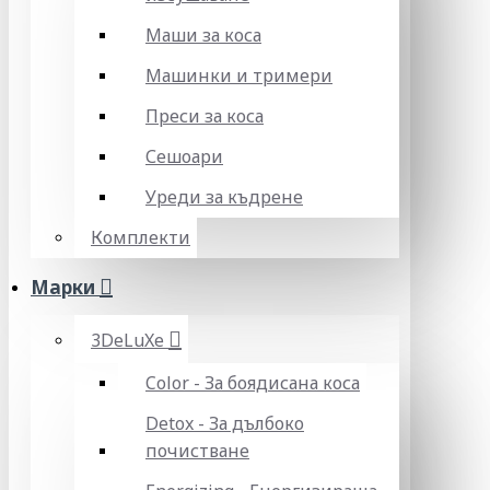
Маши за коса
Машинки и тримери
Преси за коса
Сешоари
Уреди за къдрене
Комплекти
Марки
3DeLuXe
Color - За боядисана коса
Detox - За дълбоко
почистване