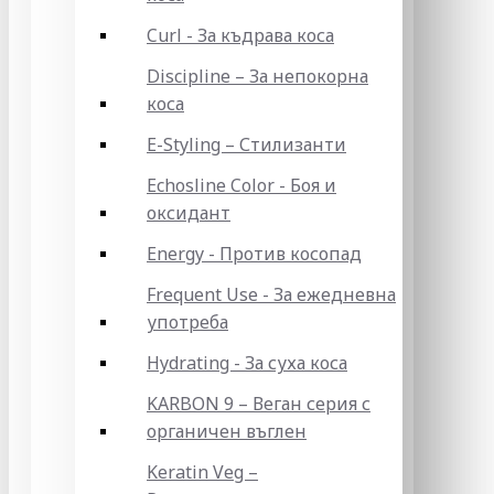
Curl - За къдрава коса
Discipline – За непокорна
коса
E-Styling – Стилизанти
Echosline Color - Боя и
оксидант
Energy - Против косопад
Frequent Use - За ежедневна
употреба
Hydrating - За суха коса
KARBON 9 – Веган серия с
органичен въглен
Keratin Veg –