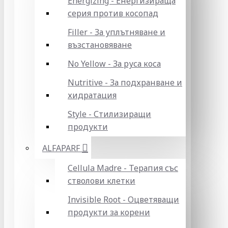
Energizing - Енергизираща
серия против косопад
Filler - За уплътняване и
възстановяване
No Yellow - За руса коса
Nutritive - За подхранване и
хидратация
Style - Стилизиращи
продукти
ALFAPARF
Cellula Madre - Терапия със
стволови клетки
Invisible Root - Оцветяващи
продукти за корени