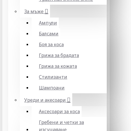
За мъже
Ампули
Балсами
Боя за коса
Грижа за брадата
Грижа за кожата
Стилизанти
Шампоани
Уреди и акесоари
Аксесоари за коса
Гребени и четки за
изсушаване