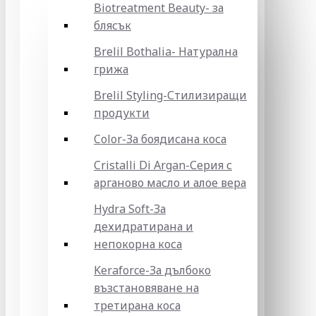
Biotreatment Beauty- за
блясък
Brelil Bothalia- Натурална
грижа
Brelil Styling-Стилизиращи
продукти
Color-За боядисана коса
Cristalli Di Argan-Серия с
арганово масло и алое вера
Hydra Soft-За
дехидратирана и
непокорна коса
Keraforce-За дълбоко
възстановяване на
третирана коса