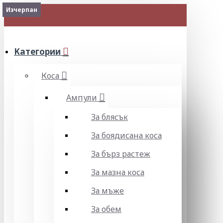
Изчерпан
Изчерпан
МЕНЮ
Категории
Коса
Ампули
За блясък
За боядисана коса
За бърз растеж
За мазна коса
За мъже
За обем