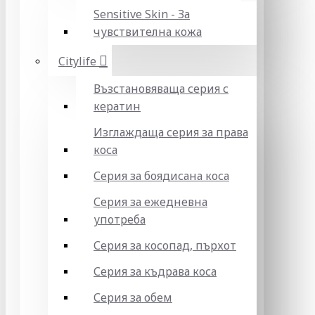
Sensitive Skin - За
чувствителна кожа
Citylife
Възстановяваща серия с
кератин
Изглаждаща серия за права
коса
Серия за боядисана коса
Серия за ежедневна
употреба
Серия за косопад, пърхот
Серия за къдрава коса
Серия за обем