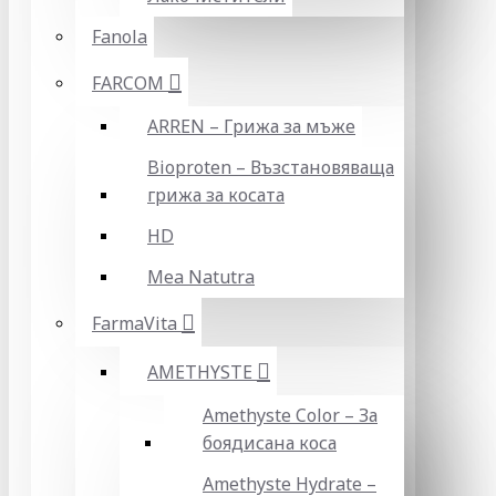
Fanola
FARCOM
ARREN – Грижа за мъже
Bioproten – Възстановяваща
грижа за косата
HD
Mea Natutra
FarmaVita
AMETHYSTE
Amethyste Color – За
боядисана коса
Amethyste Hydrate –