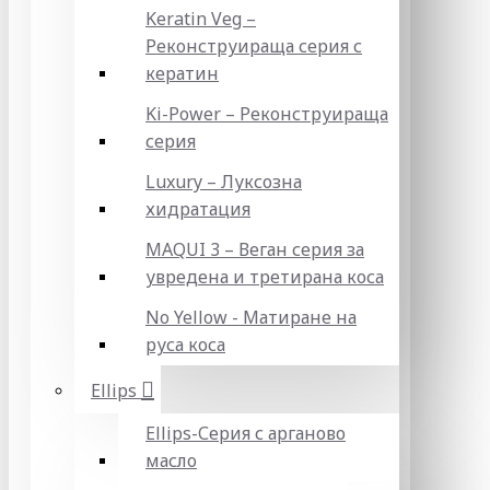
Keratin Veg –
Реконструираща серия с
кератин
Ki-Power – Реконструираща
серия
Luxury – Луксозна
хидратация
MAQUI 3 – Веган серия за
увредена и третирана коса
No Yellow - Матиране на
руса коса
Ellips
Ellips-Серия с арганово
масло