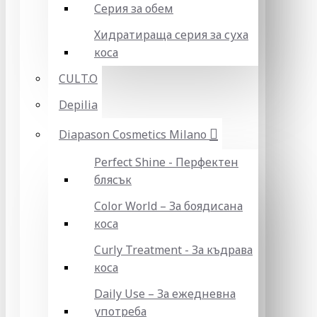
Серия за обем
Хидратираща серия за суха
коса
CULT.O
Depilia
Diapason Cosmetics Milano
Perfect Shine - Перфектен
блясък
Color World – За боядисана
коса
Curly Treatment - За къдрава
коса
Daily Use – За ежедневна
употреба