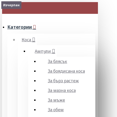
Наличен
Изчерпан
МЕНЮ
Категории
Коса
Ампули
За блясък
За боядисана коса
За бърз растеж
За мазна коса
За мъже
За обем