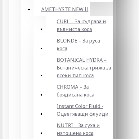
AMETHYSTE NEW
CURL – За къдрава и
вълниста коса
BLONDE – За руса
коса
BOTANICAL HYDRA –
Ботаническа грижа за
всеки тип коса
CHROMA – За
боядисана коса
Instant Color Fluid -
Оцветяващи флуиди
NUTRI – За суха и
изтощена коса