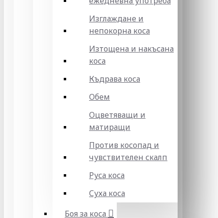
ежедневна употреба
Изглаждане и
непокорна коса
Изтощена и накъсана
коса
Къдрава коса
Обем
Оцветяващи и
матиращи
Против косопад и
чувствителен скалп
Руса коса
Суха коса
Боя за коса