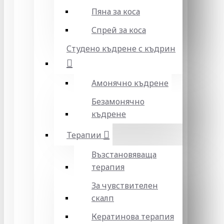
Пяна за коса
Спрей за коса
Студено къдрене с къдрин
Амонячно къдрене
Безамонячно
къдрене
Терапии
Възстановяваща
терапия
За чувствителен
скалп
Кератинова терапия