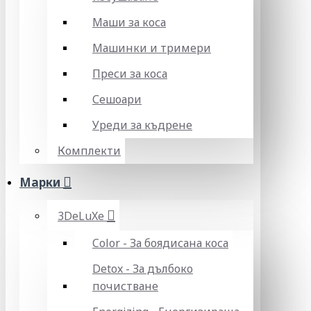
Маши за коса
Машинки и тримери
Преси за коса
Сешоари
Уреди за къдрене
Комплекти
Марки
3DeLuXe
Color - За боядисана коса
Detox - За дълбоко
почистване