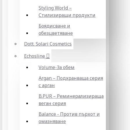
Styling World –
Стилизиращи продукти
Боядисване и
обезцветяване
Dott. Solari Cosmetics
Echosline
Volume-За обем
Argan – Подхранваща серия
с арган
B.PUR – Реминерализираща
веган серия
Balance - Против пърхот и
омазняване