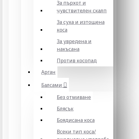
За пърхот и
чувствителен скалп
За суха и изтощена
коса
За увредена и
накъсана
Против косопад
Арган
Балсами
Без отмиване
Блясък
Боядисана коса
Всеки тип коса/