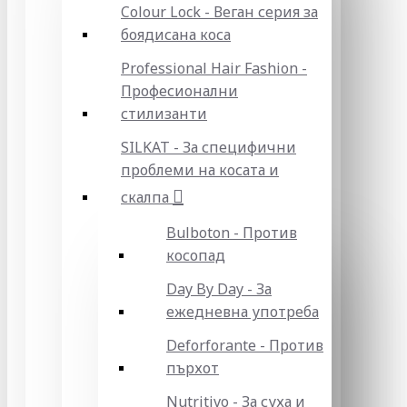
Colour Lock - Веган серия за
боядисана коса
Professional Hair Fashion -
Професионални
стилизанти
SILKAT - За специфични
проблеми на косата и
скалпа
Bulboton - Против
косопад
Day By Day - За
ежедневна употреба
Deforforante - Против
пърхот
Nutritivo - За суха и