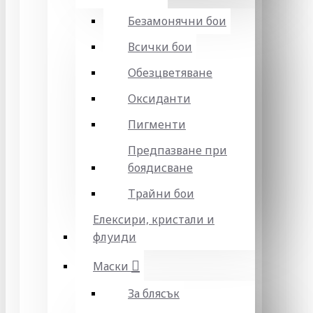
Безамонячни бои
Всички бои
Обезцветяване
Оксиданти
Пигменти
Предпазване при
боядисване
Трайни бои
Елексири, кристали и
флуиди
Маски
За блясък