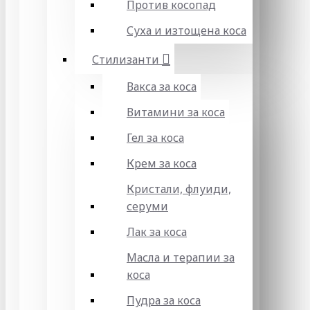
Против косопад
Суха и изтощена коса
Стилизанти
Вакса за коса
Витамини за коса
Гел за коса
Крем за коса
Кристали, флуиди,
серуми
Лак за коса
Масла и терапии за
коса
Пудра за коса