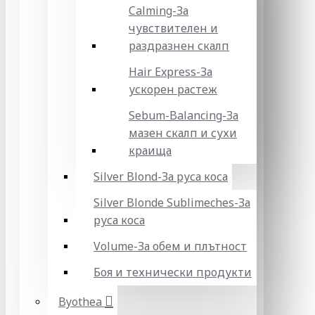
Calming-За
чувствителен и
раздразнен скалп
Hair Express-За
ускорен растеж
Sebum-Balancing-За
мазен скалп и сухи
краища
Silver Blond-За руса коса
Silver Blonde Sublіmeches-За
руса коса
Volume-За обем и плътност
Боя и технически продукти
Byothea