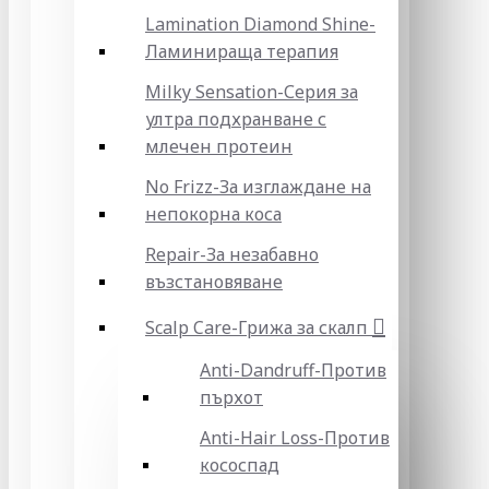
Lamination Diamond Shine-
Ламинираща терапия
Milky Sensation-Серия за
ултра подхранване с
млечен протеин
No Frizz-За изглаждане на
непокорна коса
Repair-За незабавно
възстановяване
Scalp Care-Грижа за скалп
Anti-Dandruff-Против
пърхот
Anti-Hair Loss-Против
кососпад