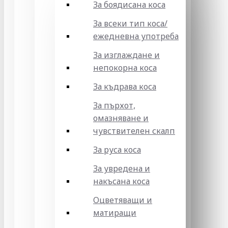
За боядисана коса
За всеки тип коса/
ежедневна употреба
За изглаждане и
непокорна коса
За къдрава коса
За пърхот,
омазняване и
чувствителен скалп
За руса коса
За увредена и
накъсана коса
Оцветяващи и
матиращи