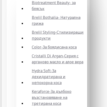
Biotreatment Beauty- за
блясък
Brelil Bothalia- Натурална
грижа
Brelil Styling-Стилизиращи
продукти
Color-За боядисана коса
Cristalli Di Argan-Серия с
арганово масло и алое вера
Hydra Soft-За
дехидратирана и
непокорна коса
Keraforce-За дълбоко
възстановяване на
третирана коса