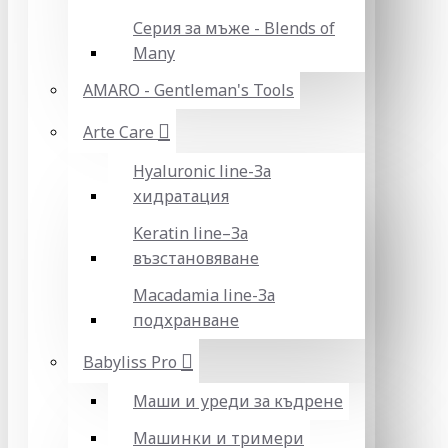
Серия за мъже - Blends of
Many
AMARO - Gentleman's Tools
Arte Care
Hyaluronic line-За
хидратация
Keratin line–За
възстановяване
Macadamia line-За
подхранване
Babyliss Pro
Маши и уреди за къдрене
Машинки и тримери