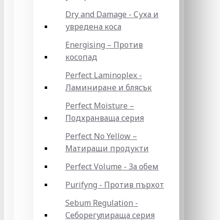
Dry and Damage - Суха и
увредена коса
Energising – Против
косопад
Perfect Laminoplex -
Ламиниране и блясък
Perfect Moisture –
Подхранваща серия
Perfect No Yellow –
Матиращи продукти
Perfect Volume - За обем
Purifyng - Против пърхот
Sebum Regulation -
Себорегулираща серия