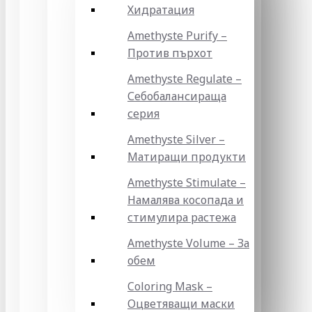
Хидратация
Amethyste Purify –
Против пърхот
Amethyste Regulate –
Себобалансираща
серия
Amethyste Silver –
Матиращи продукти
Amethyste Stimulate –
Намалява косопада и
стимулира растежа
Amethyste Volume – За
обем
Coloring Mask –
Оцветяващи маски