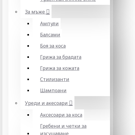
За мъже
Ампули
Балсами
Боя за коса
Грижа за брадата
Грижа за кожата
Стилизанти
Шампоани
Уреди и акесоари
Аксесоари за коса
Гребени и четки за
изсушаване