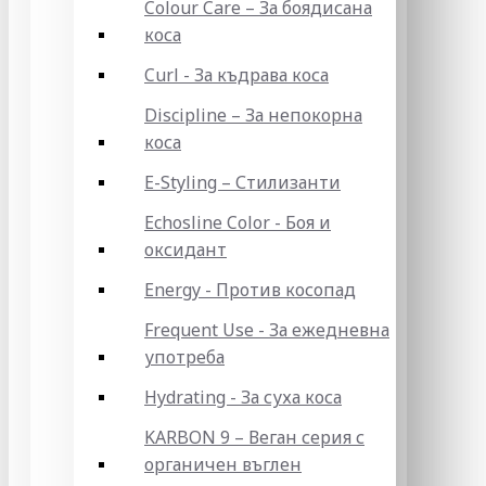
Colour Care – За боядисана
коса
Curl - За къдрава коса
Discipline – За непокорна
коса
E-Styling – Стилизанти
Echosline Color - Боя и
оксидант
Energy - Против косопад
Frequent Use - За ежедневна
употреба
Hydrating - За суха коса
KARBON 9 – Веган серия с
органичен въглен