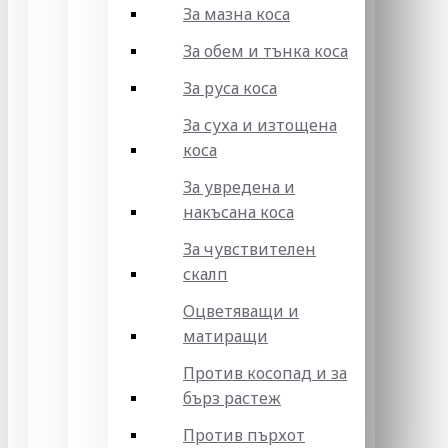
За мазна коса
За обем и тънка коса
За руса коса
За суха и изтощена
коса
За увредена и
накъсана коса
За чувствителен
скалп
Оцветяващи и
матиращи
Против косопад и за
бърз растеж
Против пърхот