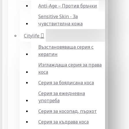
Anti-Age – Против бръчки
Sensitive Skin - За
чувствителна кожа
Citylife
Възстановяваща серия с
кератин
Изглаждаща серия за права
коса
Серия за боядисана коса
Серия за ежедневна
употреба
Серия за косопад, пърхот
Серия за къдрава коса