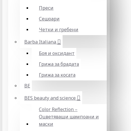
Преси
Сешоари
Четки и гребени
Barba Italiana
Боя и оксидант
Грижа за брадата
Грижа за косата
BE
BES beauty and science
Color Reflection –
Оцветяващи шампоани и
маски