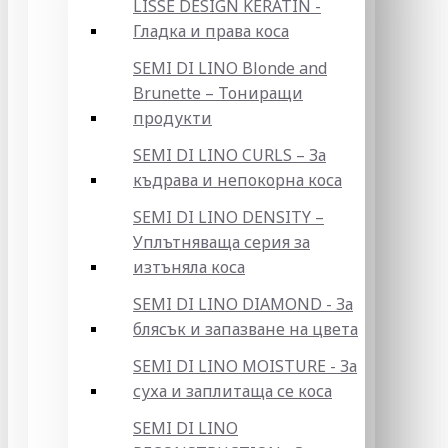
LISSE DESIGN KERATIN -
Гладка и права коса
SEMI DI LINO Blonde and
Brunette – Тониращи
продукти
SEMI DI LINO CURLS – За
къдрава и непокорна коса
SEMI DI LINO DENSITY –
Уплътняваща серия за
изтъняла коса
SEMI DI LINO DIAMOND - За
блясък и запазване на цвета
SEMI DI LINO MOISTURE - За
суха и заплитаща се коса
SEMI DI LINO