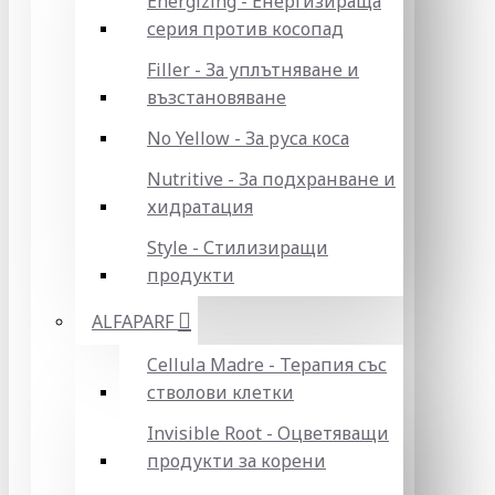
Energizing - Енергизираща
серия против косопад
Filler - За уплътняване и
възстановяване
No Yellow - За руса коса
Nutritive - За подхранване и
хидратация
Style - Стилизиращи
продукти
ALFAPARF
Cellula Madre - Терапия със
стволови клетки
Invisible Root - Оцветяващи
продукти за корени