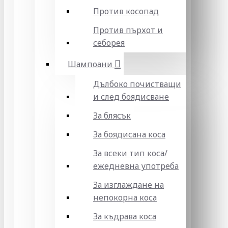
Против косопад
Против пърхот и
себорея
Шампоани
Дълбоко почистващи
и след боядисване
За блясък
За боядисана коса
За всеки тип коса/
ежедневна употреба
За изглаждане на
непокорна коса
За къдрава коса