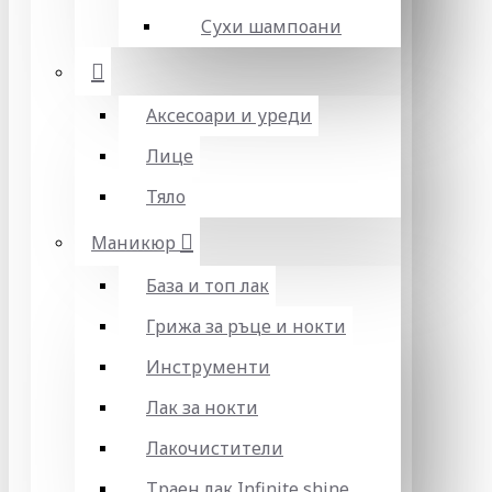
Сухи шампоани
Аксесоари и уреди
Лице
Тяло
Маникюр
База и топ лак
Грижа за ръце и нокти
Инструменти
Лак за нокти
Лакочистители
Траен лак Infinite shine