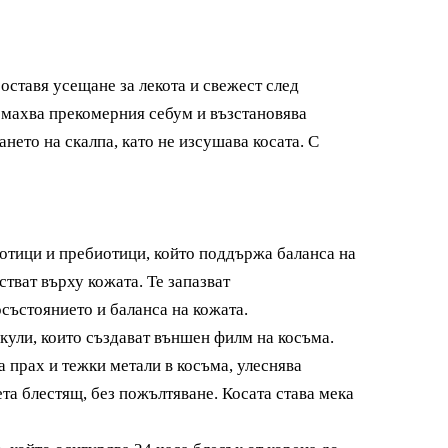
оставя усещане за лекота и свежест след
емахва прекомерния себум и възстановява
ането на скалпа, като не изсушава косата. С
ици и пребиотици, който поддържа баланса на
тват върху кожата. Те запазват
ъстоянието и баланса на кожата.
ли, които създават външен филм на косъма.
а прах и тежки метали в косъма, улеснява
та блестящ, без пожълтяване. Косата става мека