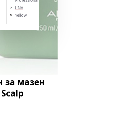
Professional
UNA
Yellow
 за мазен
 Scalp