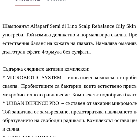
Шампоанът Alfaparf Semi di Lino Scalp Rebalance
Oily Skin
употреба. Той измива деликатно и нормализира скалпа. Пр
естествения баланс на кожата на главата. Намалява омазняв
дълготран ефект. Формула без сулфати.
Съдържа следните активни комплекси:
* MICROBIOTIC SYSTEM – иновативен комплекс от пробиот
скалпа. Пробиотиците са бактерии, които естествено присъс
микробиотичното равновесие. Комплексът подобрява благос
* URBAN DEFENCE PRO – съставен от захарни микромолеку
Той защитава от замърсяване, предотвратява навлизането н
образуването на свободни радикали. Комплексът оставя цве
и силна.