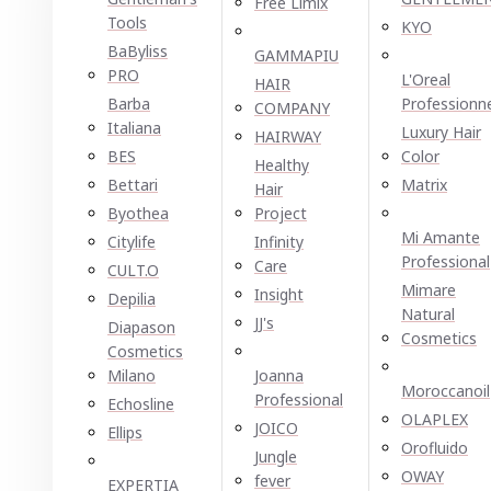
Free Limix
Tools
KYO
BaByliss
GAMMAPIU
PRO
L'Oreal
HAIR
Barba
Professionn
COMPANY
Italiana
Luxury Hair
HAIRWAY
BES
Color
Healthy
Bettari
Matrix
Hair
Byothea
Project
Mi Amante
Citylife
Infinity
Professional
Care
CULT.O
Mimare
Insight
Depilia
Natural
JJ's
Diapason
Cosmetics
Cosmetics
Milano
Joanna
Moroccanoil
Professional
Echosline
OLAPLEX
JOICO
Ellірѕ
Orofluido
Jungle
OWAY
fever
EXPERTIA