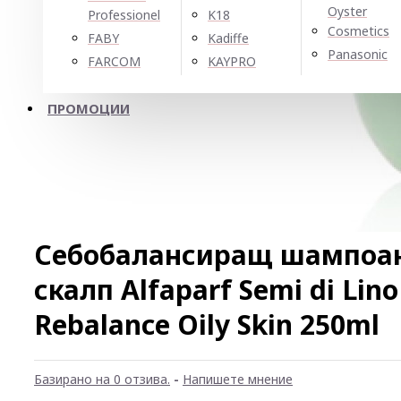
Oyster
Professionel
K18
Cosmetics
FABY
Kadiffe
Panasonic
FARCOM
KAYPRO
ПРОМОЦИИ
Себобалансиращ шампоан
скалп Alfaparf Semi di Lino
Rebalance Oily Skin 250ml
Базирано на 0 отзива.
-
Напишете мнение