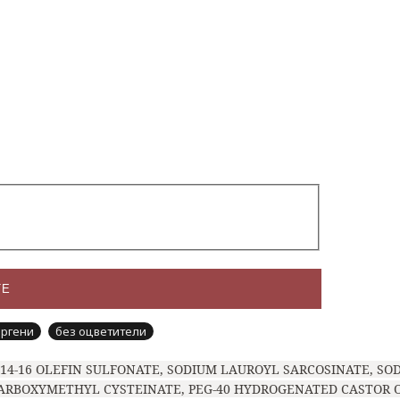
ТЕ
ергени
без оцветители
C14-16 OLEFIN SULFONATE, SODIUM LAUROYL SARCOSINATE, S
 CARBOXYMETHYL CYSTEINATE, PEG-40 HYDROGENATED CASTOR 