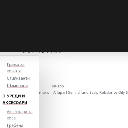
Грижа за
кожата
Стилизанти
Шампоани
Начало
щ шампоан за мазен скалп Alfaparf Semi di Lino Scalp Rebalance Oily S
УРЕДИ И
АКСЕСОАРИ
Аксесоари за
коса
Гребени