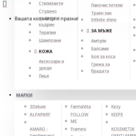
Стилизанти
Лакочистители
Студено
Траен лак
къдрене с
Вашата кошница е празна!
Infinite shine
къдрин
ЗА МЪЖЕ
Терапии
Шампоани
Ампули
Балсами
КОЖА
Боя за коса
Аксесоари и
Грижа за
уреди
брадата
Лице
МАРКИ
3Deluxe
FarmaVita
Kezy
ALFAPARF
FOLLOW
KIEPE
ME
AMARO -
Framesi
KOSIMETIK
Gentleman's
GENTLEME