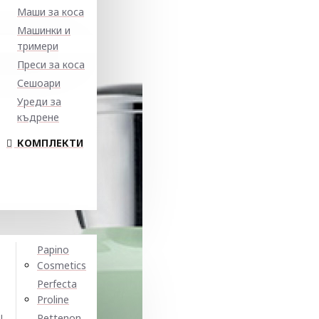
Маши за коса
Машинки и
тримери
Преси за коса
Сешоари
Уреди за
къдрене
КОМПЛЕКТИ
Papino
Cosmetics
Perfecta
Proline
N
Pettenon