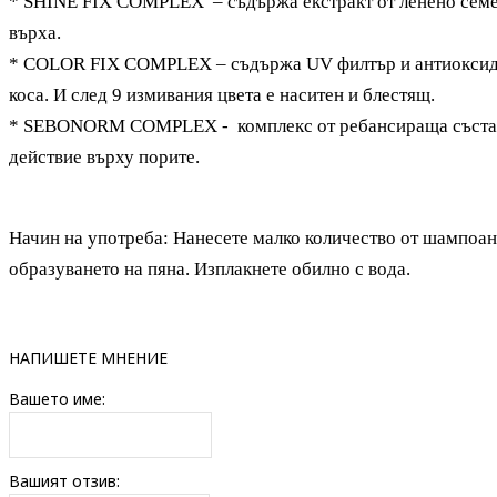
* SHINE FIX COMPLEX – съдържа екстракт от ленено семе, 
върха.
* COLOR FIX COMPLEX – съдържа UV филтър и антиоксидан
коса. И след 9 измивания цвета е наситен и блестящ.
*
SEBONORM COMPLEX -
комплекс от
ребансираща състав
действие върху порите.
Начин на употреба: Нанесете малко количество от шампоан
образуването на пяна. Изплакнете обилно с вода.
НАПИШЕТЕ МНЕНИЕ
Вашето име:
Вашият отзив: