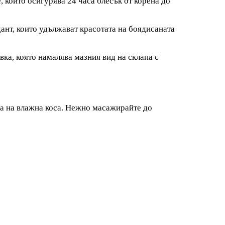
който осигурява 24 часа блесък от корена до
т, които удължават красотата на боядисаната
ка, която намалява мазния вид на склапа с
а на влажна коса. Нежно масажирайте до