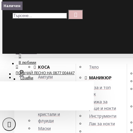
Меню
Наличен
Кошница
Menu
ПОРЪЧАЙ ЛЕСНО НА 0877 004447
МЕНЮ
В любими
КОСА
Тяло
ПОРЪЧАЙ ЛЕСНО НА 0877 004447
Ампули
МАНИКЮР
Сравни
Арган
База и топ
Балсами
лак
Себобалансира
Боя за коса
Грижа за
Елексири,
ръце и нокти
кристали и
Инструменти
флуиди
Лак за нокти
Маски