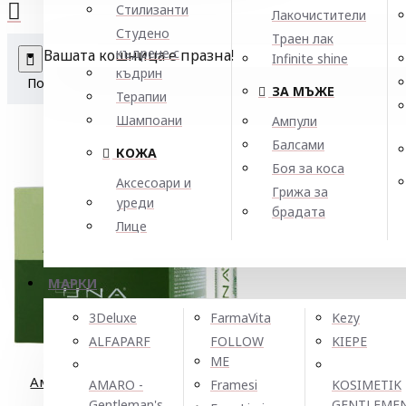
Стилизанти
Лакочистители
Студено
Траен лак
къдрене с
Вашата кошница е празна!
Съпоставка на продукт
Infinite shine
къдрин
Подреждане:
Показване:
ЗА МЪЖЕ
Терапии
Шампоани
Ампули
Балсами
КОЖА
Боя за коса
Аксесоари и
Грижа за
уреди
брадата
Лице
МАРКИ
3Deluxe
FarmaVita
Kezy
ALFAPARF
FOLLOW
KIEPE
ME
Ампули против косопад Rolland UNA
AMARO -
Framesi
KOSIMETIK
Oxygenating Treatment 12x10ml
Gentleman's
GENTLEME