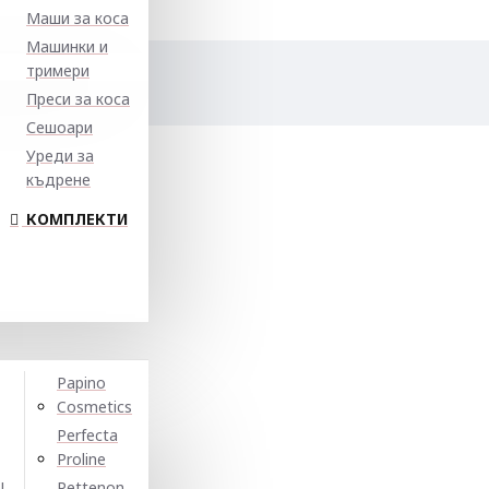
Маши за коса
Машинки и
тримери
Преси за коса
Сешоари
Уреди за
къдрене
КОМПЛЕКТИ
Papino
Cosmetics
Perfecta
Proline
N
Pettenon