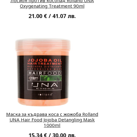
Лосион против косопад Rolland UNA
Oxygenating Treatment 90ml
21.00 € / 41.07 лв.
Маска за къдрава коса с жожоба Rolland
UNA Hair Food Jojoba Detangling Mask
1000ml
15.34 € / 30.00 лв.