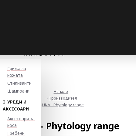
Грижа за
кожата
Стилизанти
Шампоани
Начало
Производител
УРЕДИ И
UNA - Phytology range
АКСЕСОАРИ
Аксесоари за
UNA - Phytology range
коса
Гребени