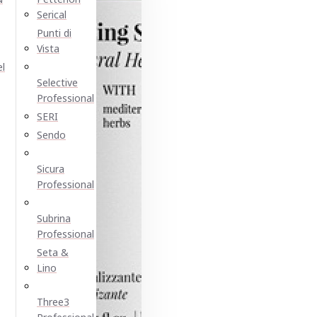
Serical
Punti di
Vista
el
Selective
Professional
SERI
Sendo
Sicura
Professional
Subrina
Professional
Seta &
Lino
Three3