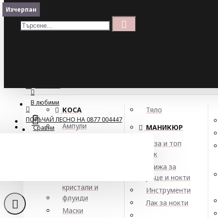
Меню
Изчерпан
Кошница
Menu
ПОРЪЧАЙ ЛЕСНО НА 0877 004447
МЕНЮ
В любими
КОСА
Тяло
ПОРЪЧАЙ ЛЕСНО НА 0877 004447
Ампули
МАНИКЮР
Сравни
Арган
База и топ
Балсами
лак
Ревита
Боя за коса
Грижа за
Елексири,
ръце и нокти
кристали и
Инструменти
флуиди
Лак за нокти
Маски