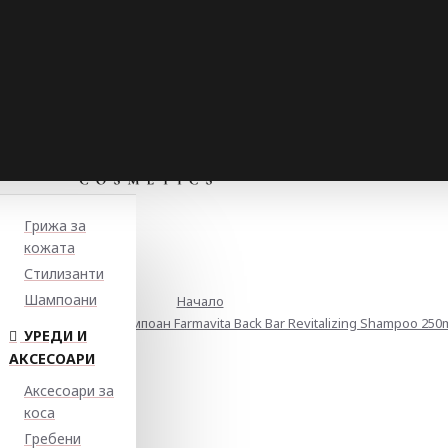
Грижа за
кожата
Стилизанти
Шампоани
Начало
лизиращ билков шампоан Farmavita Back Bar Revitalizing Shampoo 250
УРЕДИ И
АКСЕСОАРИ
Аксесоари за
коса
Гребени