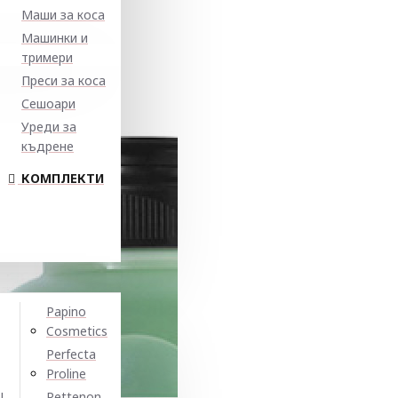
Маши за коса
Машинки и
тримери
Преси за коса
Сешоари
Уреди за
къдрене
КОМПЛЕКТИ
Papino
Cosmetics
Perfecta
Proline
N
Pettenon