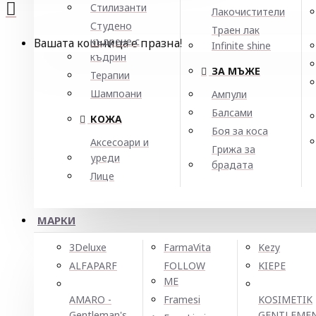
Стилизанти
Лакочистители
Студено
Траен лак
къдрене с
Вашата кошница е празна!
Infinite shine
къдрин
ЗА МЪЖЕ
Терапии
Шампоани
Ампули
Балсами
КОЖА
Боя за коса
Аксесоари и
Грижа за
уреди
брадата
Лице
МАРКИ
3Deluxe
FarmaVita
Kezy
ALFAPARF
FOLLOW
KIEPE
ME
AMARO -
Framesi
KOSIMETIK
Gentleman's
GENTLEME