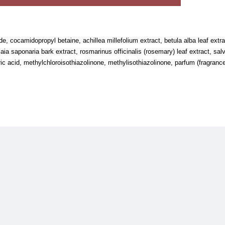
e, cocamidopropyl betaine, achillea millefolium extract, betula alba leaf extr
aia saponaria bark extract, rosmarinus officinalis (rosemary) leaf extract, salv
ic acid, methylchloroisothiazolinone, methylisothiazolinone, parfum (fragrance