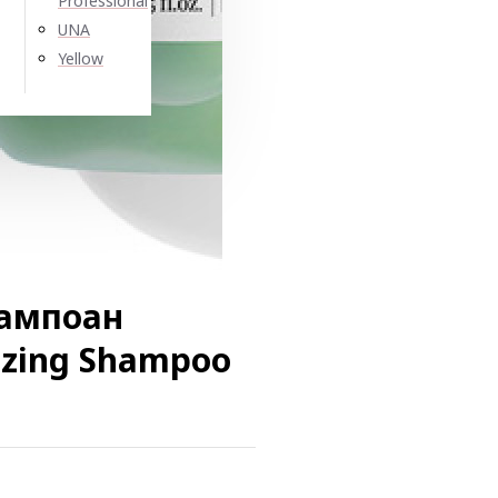
Professional
UNA
Yellow
ампоан
lizing Shampoo