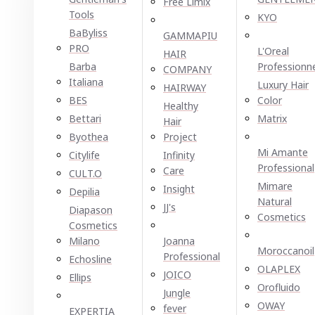
Free Limix
Tools
KYO
BaByliss
GAMMAPIU
PRO
L'Oreal
HAIR
Barba
Professionn
COMPANY
Italiana
Luxury Hair
HAIRWAY
BES
Color
Healthy
Bettari
Matrix
Hair
Byothea
Project
Mi Amante
Citylife
Infinity
Professional
Care
CULT.O
Mimare
Insight
Depilia
Natural
JJ's
Diapason
Cosmetics
Cosmetics
Milano
Joanna
Moroccanoil
Professional
Echosline
OLAPLEX
JOICO
Ellірѕ
Orofluido
Jungle
OWAY
fever
EXPERTIA