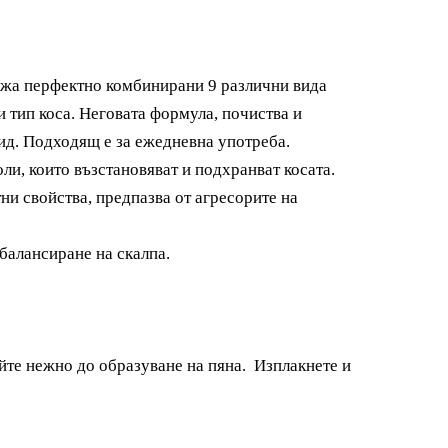
ржа перфектно комбинирани 9 различни вида
 тип коса. Неговата формула, почиства и
вид. Подходящ е за ежедневна употреба.
и, които възстановяват и подхранват косата.
ни свойства, предпазва от агресорите на
 балансиране на скалпа.
йте нежно до образуване на пяна. Изплакнете и