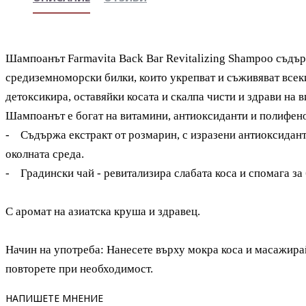
Шампоанът Farmavita Back Bar Revitalizing Shampoo съдъ
средиземноморски билки, които укрепват и съживяват всеки
детоксикира, оставяйки косата и скалпа чисти и здрави на 
Шампоанът е богат на витамини, антиоксиданти и полифенол
-
Съдържа екстракт от розмарин, с изразени антиоксидант
околната среда.
-
Градински чай - ревитализира слабата коса и спомага за
С аромат на азиатска круша и здравец.
Начин на употреба: Нанесете върху мокра коса и масажира
повторете при необходимост.
НАПИШЕТЕ МНЕНИЕ