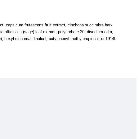
act, capsicum frutescens fruit extract, cinchona succirubra bark
ia officinalis (sage) leaf extract, polysorbate 20, disodium edta,
), hexyl cinnamal, linalool, butylphenyl methylpropional, ci 19140