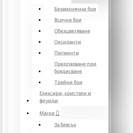
Безамонячни бои
Всички бои
Обезцветяване
Оксиданти
Пигменти
Предпазване при
боядисване
Трайни бои
Елексири, кристали и
флуиди
Маски
За блясък