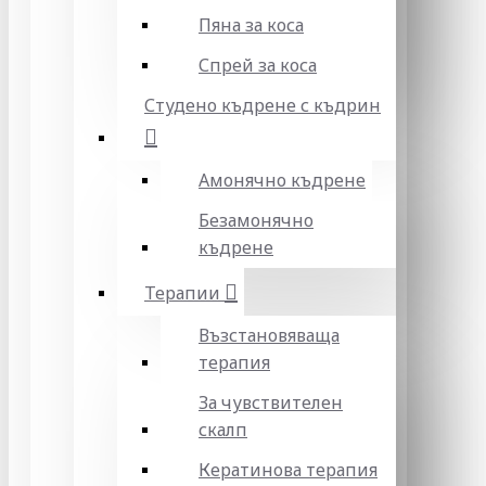
Пяна за коса
Спрей за коса
Студено къдрене с къдрин
Амонячно къдрене
Безамонячно
къдрене
Терапии
Възстановяваща
терапия
За чувствителен
скалп
Кератинова терапия