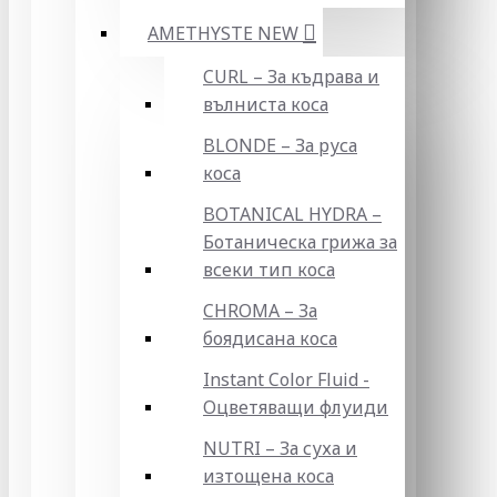
AMETHYSTE NEW
CURL – За къдрава и
вълниста коса
BLONDE – За руса
коса
BOTANICAL HYDRA –
Ботаническа грижа за
всеки тип коса
CHROMA – За
боядисана коса
Instant Color Fluid -
Оцветяващи флуиди
NUTRI – За суха и
изтощена коса