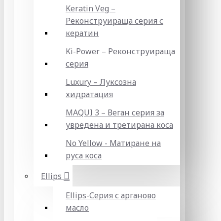
Keratin Veg –
Реконструираща серия с
кератин
Ki-Power – Реконструираща
серия
Luxury – Луксозна
хидратация
MAQUI 3 – Веган серия за
увредена и третирана коса
No Yellow - Матиране на
руса коса
Ellips
Ellips-Серия с арганово
масло