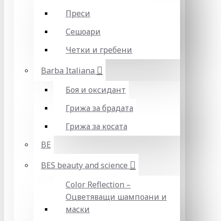
Преси
Сешоари
Четки и гребени
Barba Italiana
Боя и оксидант
Грижа за брадата
Грижа за косата
BE
BES beauty and science
Color Reflection –
Оцветяващи шампоани и
маски