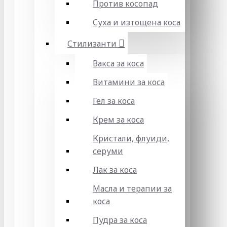
Против косопад
Суха и изтощена коса
Стилизанти
Вакса за коса
Витамини за коса
Гел за коса
Крем за коса
Кристали, флуиди,
серуми
Лак за коса
Масла и терапии за
коса
Пудра за коса