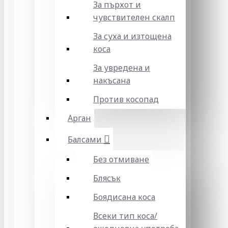
За пърхот и
чувствителен скалп
За суха и изтощена
коса
За увредена и
накъсана
Против косопад
Арган
Балсами
Без отмиване
Блясък
Боядисана коса
Всеки тип коса/