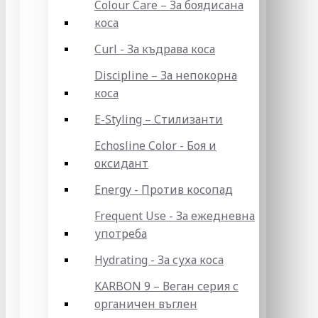
Colour Care – За боядисана
коса
Curl - За къдрава коса
Discipline – За непокорна
коса
E-Styling – Стилизанти
Echosline Color - Боя и
оксидант
Energy - Против косопад
Frequent Use - За ежедневна
употреба
Hydrating - За суха коса
KARBON 9 – Веган серия с
органичен въглен