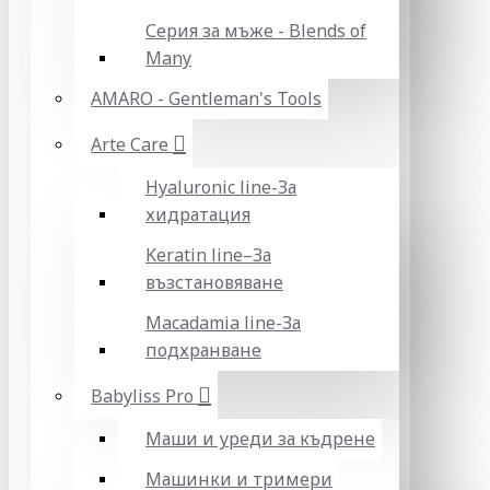
Серия за мъже - Blends of
Many
AMARO - Gentleman's Tools
Arte Care
Hyaluronic line-За
хидратация
Keratin line–За
възстановяване
Macadamia line-За
подхранване
Babyliss Pro
Маши и уреди за къдрене
Машинки и тримери