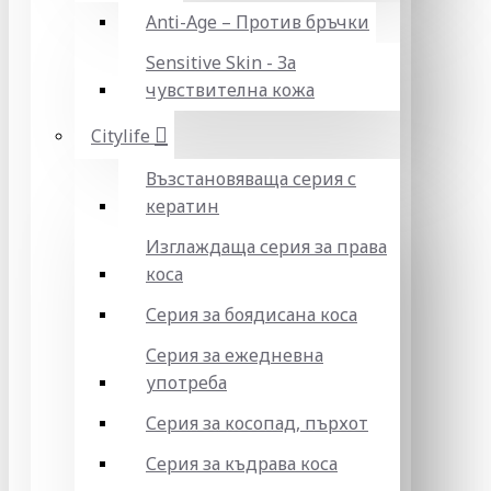
Anti-Age – Против бръчки
Sensitive Skin - За
чувствителна кожа
Citylife
Възстановяваща серия с
кератин
Изглаждаща серия за права
коса
Серия за боядисана коса
Серия за ежедневна
употреба
Серия за косопад, пърхот
Серия за къдрава коса