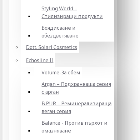
Styling World –
Стилизиращи продукти
Боядисване и
обезцветяване
Dott. Solari Cosmetics
Echosline
Volume-За обем
Argan – Подхранваща серия
с арган
B.PUR – Реминерализираща
веган серия
Balance - Против пърхот и
омазняване