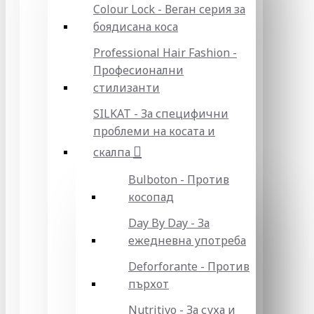
Colour Lock - Веган серия за
боядисана коса
Professional Hair Fashion -
Професионални
стилизанти
SILKAT - За специфични
проблеми на косата и
скалпа
Bulboton - Против
косопад
Day By Day - За
ежедневна употреба
Deforforante - Против
пърхот
Nutritivo - За суха и