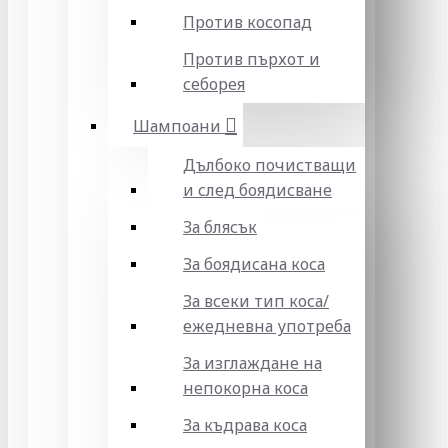
Против косопад
Против пърхот и
себорея
Шампоани
Дълбоко почистващи
и след боядисване
За блясък
За боядисана коса
За всеки тип коса/
ежедневна употреба
За изглаждане на
непокорна коса
За къдрава коса