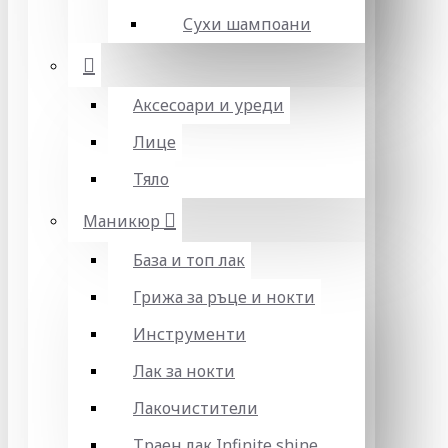
Сухи шампоани
Аксесоари и уреди
Лице
Тяло
Маникюр
База и топ лак
Грижа за ръце и нокти
Инструменти
Лак за нокти
Лакочистители
Траен лак Infinite shine