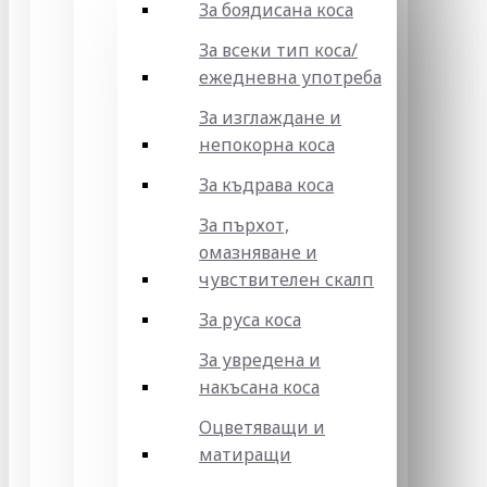
За боядисана коса
За всеки тип коса/
ежедневна употреба
За изглаждане и
непокорна коса
За къдрава коса
За пърхот,
омазняване и
чувствителен скалп
За руса коса
За увредена и
накъсана коса
Оцветяващи и
матиращи