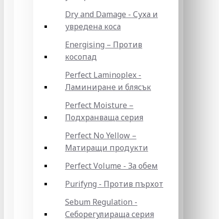
Dry and Damage - Суха и
увредена коса
Energising – Против
косопад
Perfect Laminoplex -
Ламиниране и блясък
Perfect Moisture –
Подхранваща серия
Perfect No Yellow –
Матиращи продукти
Perfect Volume - За обем
Purifyng - Против пърхот
Sebum Regulation -
Себорегулираща серия