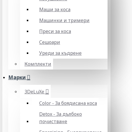
Маши за коса
Машинки и тримери
Преси за коса
Сешоари
Уреди за къдрене
Комплекти
Марки
3DeLuXe
Color - За боядисана коса
Detox - За дълбоко
почистване