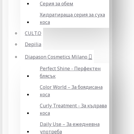
Серия за обем
Хидратираща серия за суха
коса
CULT.O
Depilia
Diapason Cosmetics Milano
Perfect Shine - Перфектен
блясък
Color World – За боядисана
коса
Curly Treatment - За къдрава
коса
Daily Use – За ежедневна
употреба