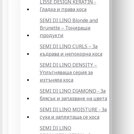
LISSE DESIGN KERATIN -
Гладка и права коса
SEMI DI LINO Blonde and
Brunette – Тониращи
продукти
SEMI DI LINO CURLS – За
къдрава и непокорна коса
SEMI DI LINO DENSITY –
Уплътняваща серия за
изтъняла коса
SEMI DI LINO DIAMOND - За
блясък и запазване на цвета
SEMI DI LINO MOISTURE - За
суха и заплитаща се коса
SEMI DI LINO