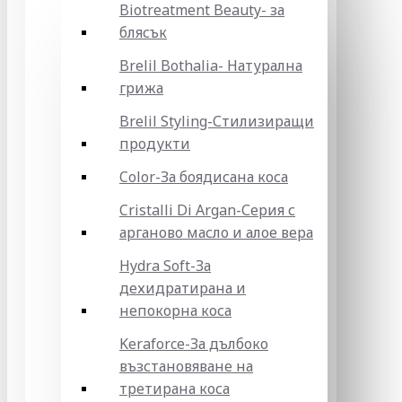
Biotreatment Beauty- за
блясък
Brelil Bothalia- Натурална
грижа
Brelil Styling-Стилизиращи
продукти
Color-За боядисана коса
Cristalli Di Argan-Серия с
арганово масло и алое вера
Hydra Soft-За
дехидратирана и
непокорна коса
Keraforce-За дълбоко
възстановяване на
третирана коса