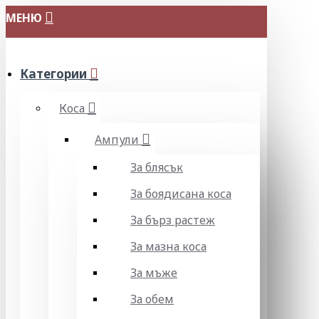
МЕНЮ
Категории
Коса
Ампули
За блясък
За боядисана коса
За бърз растеж
За мазна коса
За мъже
За обем