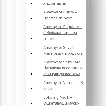
Хидратация
Amethyste Purify –
Против пърхот
Amethyste Regulate –
Себобалансираща
серия
Amethyste Silver –
Матиращи продукти
Amethyste Stimulate –
Намалява косопада и
стимулира растежа
Amethyste Volume – За
обем
Coloring Mask –
Оцветяващи маски