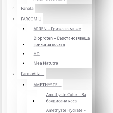
Fanola
FARCOM
ARREN – Грижа за мъже
Bioproten – Възстановяваща
грижа за косата
HD
Mea Natutra
FarmaVita
AMETHYSTE
Amethyste Color – За
боядисана коса
Amethyste Hydrate –