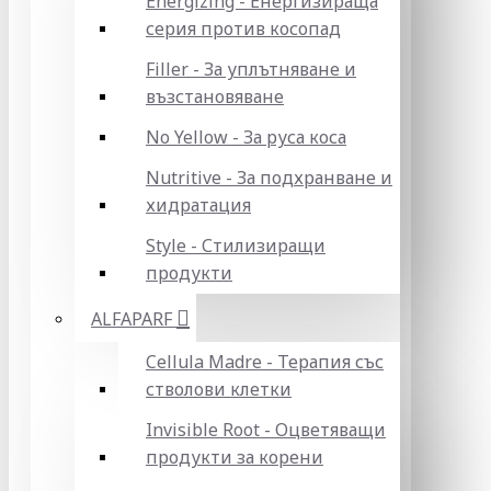
Energizing - Енергизираща
серия против косопад
Filler - За уплътняване и
възстановяване
No Yellow - За руса коса
Nutritive - За подхранване и
хидратация
Style - Стилизиращи
продукти
ALFAPARF
Cellula Madre - Терапия със
стволови клетки
Invisible Root - Оцветяващи
продукти за корени