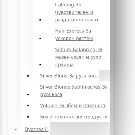
Calming-За
чувствителен и
раздразнен скалп
Hair Express-За
ускорен растеж
Sebum-Balancing-За
мазен скалп и сухи
краища
Silver Blond-За руса коса
Silver Blonde Sublіmeches-За
руса коса
Volume-За обем и плътност
Боя и технически продукти
Byothea