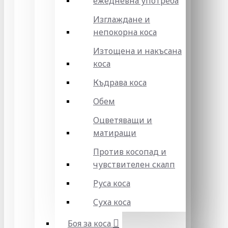
ежедневна употреба
Изглаждане и
непокорна коса
Изтощена и накъсана
коса
Къдрава коса
Обем
Оцветяващи и
матиращи
Против косопад и
чувствителен скалп
Руса коса
Суха коса
Боя за коса