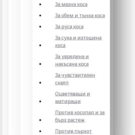
За мазна коса
За обем и тънка коса
За руса коса
За суха и изтощена
коса
За увредена и
накъсана коса
За чувствителен
скалп
Оцветяващи и
матиращи
Против косопад и за
бърз растеж
Против пърхот