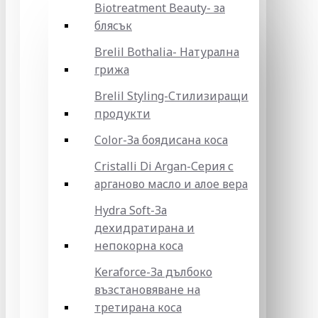
Biotreatment Beauty- за
блясък
Brelil Bothalia- Натурална
грижа
Brelil Styling-Стилизиращи
продукти
Color-За боядисана коса
Cristalli Di Argan-Серия с
арганово масло и алое вера
Hydra Soft-За
дехидратирана и
непокорна коса
Keraforce-За дълбоко
възстановяване на
третирана коса