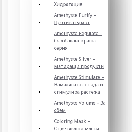
Хидратация
Amethyste Purify –
Против пърхот
Amethyste Regulate –
Себобалансираща
серия
Amethyste Silver –
Матиращи продукти
Amethyste Stimulate –
Намалява косопада и
стимулира растежа
Amethyste Volume – За
обем
Coloring Mask –
Оцветяващи маски