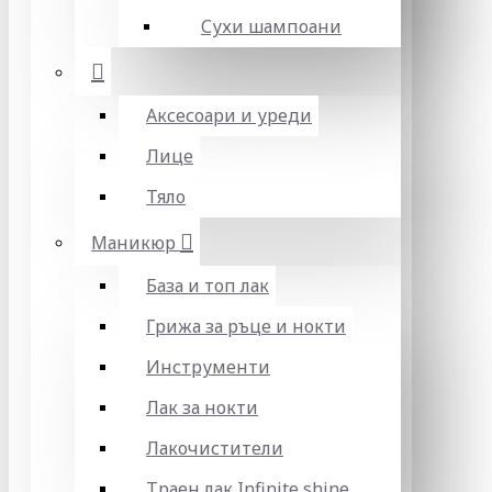
Сухи шампоани
Аксесоари и уреди
Лице
Тяло
Маникюр
База и топ лак
Грижа за ръце и нокти
Инструменти
Лак за нокти
Лакочистители
Траен лак Infinite shine