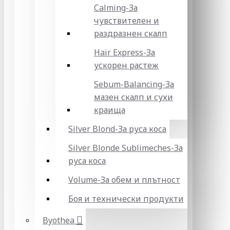
Calming-За
чувствителен и
раздразнен скалп
Hair Express-За
ускорен растеж
Sebum-Balancing-За
мазен скалп и сухи
краища
Silver Blond-За руса коса
Silver Blonde Sublіmeches-За
руса коса
Volume-За обем и плътност
Боя и технически продукти
Byothea