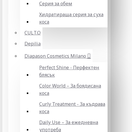
Серия за обем
Хидратираща серия за суха
коса
CULT.O
Depilia
Diapason Cosmetics Milano
Perfect Shine - Перфектен
блясък
Color World – За боядисана
коса
Curly Treatment - За къдрава
коса
Daily Use – За ежедневна
употреба