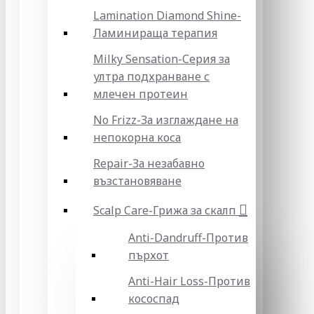
Lamination Diamond Shine-
Ламинираща терапия
Milky Sensation-Серия за
ултра подхранване с
млечен протеин
No Frizz-За изглаждане на
непокорна коса
Repair-За незабавно
възстановяване
Scalp Care-Грижа за скалп
Anti-Dandruff-Против
пърхот
Anti-Hair Loss-Против
кососпад