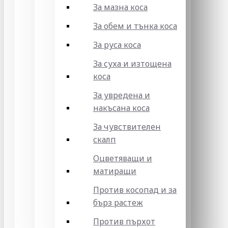
За мазна коса
За обем и тънка коса
За руса коса
За суха и изтощена
коса
За увредена и
накъсана коса
За чувствителен
скалп
Оцветяващи и
матиращи
Против косопад и за
бърз растеж
Против пърхот