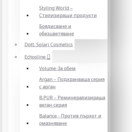
Styling World –
Стилизиращи продукти
Боядисване и
обезцветяване
Dott. Solari Cosmetics
Echosline
Volume-За обем
Argan – Подхранваща серия
с арган
B.PUR – Реминерализираща
веган серия
Balance - Против пърхот и
омазняване