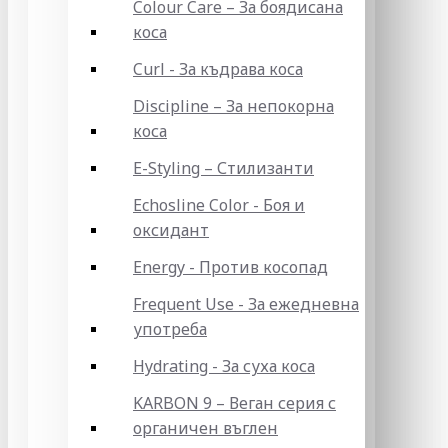
Colour Care – За боядисана
коса
Curl - За къдрава коса
Discipline – За непокорна
коса
E-Styling – Стилизанти
Echosline Color - Боя и
оксидант
Energy - Против косопад
Frequent Use - За ежедневна
употреба
Hydrating - За суха коса
KARBON 9 – Веган серия с
органичен въглен