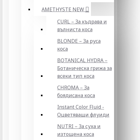
AMETHYSTE NEW
CURL – За къдрава и
вълниста коса
BLONDE – За руса
коса
BOTANICAL HYDRA –
Ботаническа грижа за
всеки тип коса
CHROMA – За
боядисана коса
Instant Color Fluid -
Оцветяващи флуиди
NUTRI – За суха и
изтощена коса