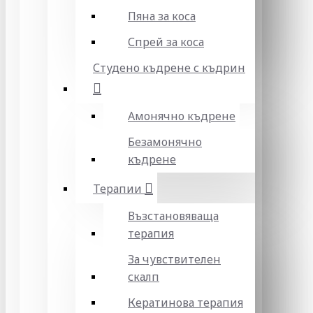
Пяна за коса
Спрей за коса
Студено къдрене с къдрин
Амонячно къдрене
Безамонячно
къдрене
Терапии
Възстановяваща
терапия
За чувствителен
скалп
Кератинова терапия