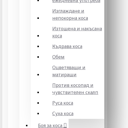
ежедневна употреба
Изглаждане и
непокорна коса
Изтощена и накъсана
коса
Къдрава коса
Обем
Оцветяващи и
матиращи
Против косопад и
чувствителен скалп
Руса коса
Суха коса
Боя за коса