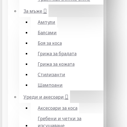
За мъже
Ампули
Балсами
Боя за коса
Грижа за брадата
Грижа за кожата
Стилизанти
Шампоани
Уреди и акесоари
Аксесоари за коса
Гребени и четки за
изсушаване