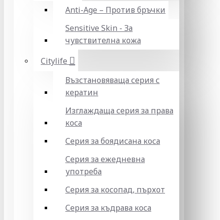
Anti-Age – Против бръчки
Sensitive Skin - За
чувствителна кожа
Citylife
Възстановяваща серия с
кератин
Изглаждаща серия за права
коса
Серия за боядисана коса
Серия за ежедневна
употреба
Серия за косопад, пърхот
Серия за къдрава коса