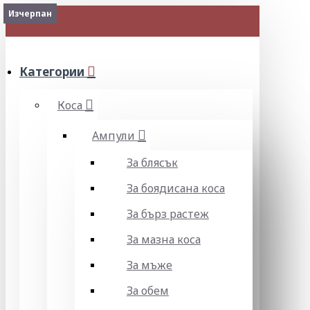
2-3 Days
Изчерпан
МЕНЮ
Категории
Коса
Ампули
За блясък
За боядисана коса
За бърз растеж
За мазна коса
За мъже
За обем