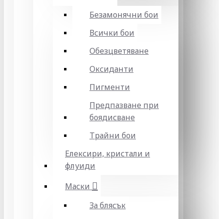
Безамонячни бои
Всички бои
Обезцветяване
Оксиданти
Пигменти
Предпазване при
боядисване
Трайни бои
Елексири, кристали и
флуиди
Маски
За блясък