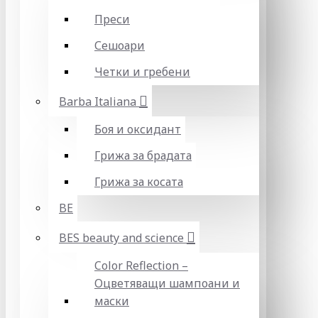
Преси
Сешоари
Четки и гребени
Barba Italiana
Боя и оксидант
Грижа за брадата
Грижа за косата
BE
BES beauty and science
Color Reflection –
Оцветяващи шампоани и
маски