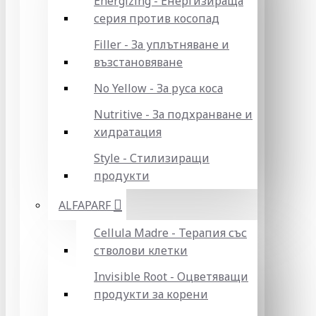
Energizing - Енергизираща
серия против косопад
Filler - За уплътняване и
възстановяване
No Yellow - За руса коса
Nutritive - За подхранване и
хидратация
Style - Стилизиращи
продукти
ALFAPARF
Cellula Madre - Терапия със
стволови клетки
Invisible Root - Оцветяващи
продукти за корени