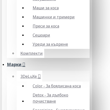
Маши за коса
Машинки и тримери
Преси за коса
Сешоари
Уреди за къдрене
Комплекти
Марки
3DeLuXe
Color - За боядисана коса
Detox - За дълбоко
почистване