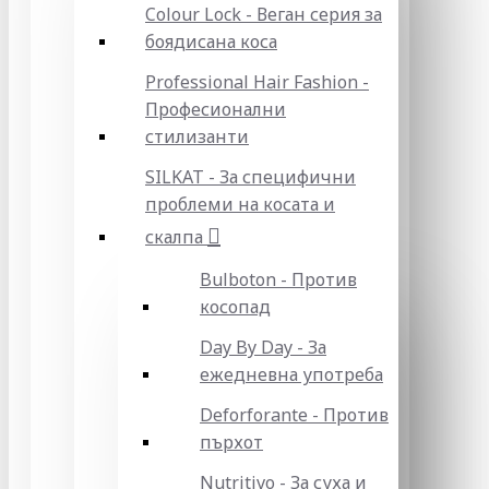
Colour Lock - Веган серия за
боядисана коса
Professional Hair Fashion -
Професионални
стилизанти
SILKAT - За специфични
проблеми на косата и
скалпа
Bulboton - Против
косопад
Day By Day - За
ежедневна употреба
Deforforante - Против
пърхот
Nutritivo - За суха и