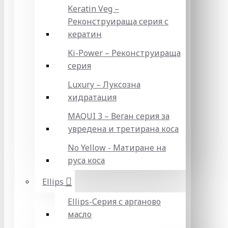
Keratin Veg –
Реконструираща серия с
кератин
Ki-Power – Реконструираща
серия
Luxury – Луксозна
хидратация
MAQUI 3 – Веган серия за
увредена и третирана коса
No Yellow - Матиране на
руса коса
Ellips
Ellips-Серия с арганово
масло