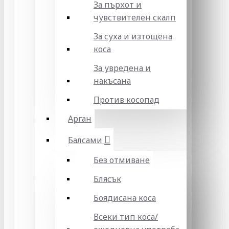
За пърхот и
чувствителен скалп
За суха и изтощена
коса
За увредена и
накъсана
Против косопад
Арган
Балсами
Без отмиване
Блясък
Боядисана коса
Всеки тип коса/