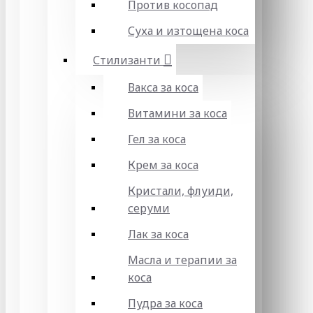
Против косопад
Суха и изтощена коса
Стилизанти
Вакса за коса
Витамини за коса
Гел за коса
Крем за коса
Кристали, флуиди,
серуми
Лак за коса
Масла и терапии за
коса
Пудра за коса