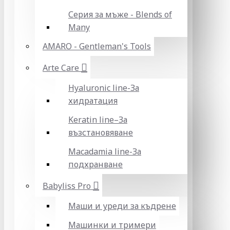
Серия за мъже - Blends of
Many
AMARO - Gentleman's Tools
Arte Care
Hyaluronic line-За
хидратация
Keratin line–За
възстановяване
Macadamia line-За
подхранване
Babyliss Pro
Маши и уреди за къдрене
Машинки и тримери