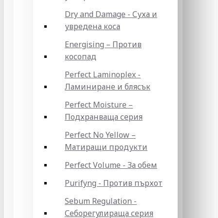
Dry and Damage - Суха и
увредена коса
Energising – Против
косопад
Perfect Laminoplex -
Ламиниране и блясък
Perfect Moisture –
Подхранваща серия
Perfect No Yellow –
Матиращи продукти
Perfect Volume - За обем
Purifyng - Против пърхот
Sebum Regulation -
Себорегулираща серия