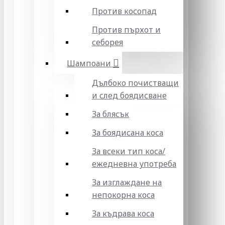
Против косопад
Против пърхот и
себорея
Шампоани
Дълбоко почистващи
и след боядисване
За блясък
За боядисана коса
За всеки тип коса/
ежедневна употреба
За изглаждане на
непокорна коса
За къдрава коса