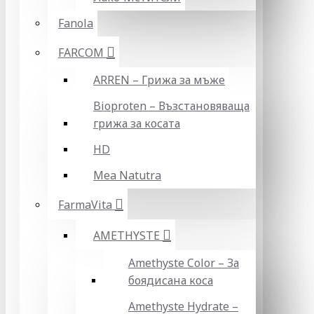
Fanola
FARCOM
ARREN – Грижа за мъже
Bioproten – Възстановяваща
грижа за косата
HD
Mea Natutra
FarmaVita
AMETHYSTE
Amethyste Color – За
боядисана коса
Amethyste Hydrate –