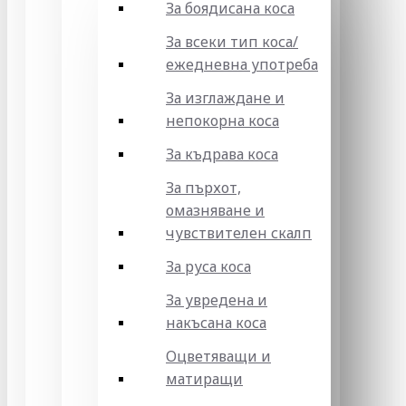
За боядисана коса
За всеки тип коса/
ежедневна употреба
За изглаждане и
непокорна коса
За къдрава коса
За пърхот,
омазняване и
чувствителен скалп
За руса коса
За увредена и
накъсана коса
Оцветяващи и
матиращи