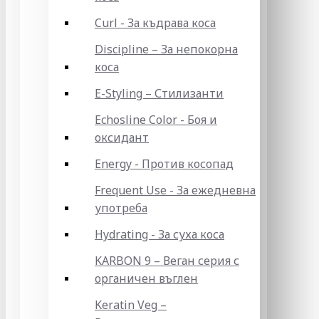
Curl - За къдрава коса
Discipline – За непокорна
коса
E-Styling – Стилизанти
Echosline Color - Боя и
оксидант
Energy - Против косопад
Frequent Use - За ежедневна
употреба
Hydrating - За суха коса
KARBON 9 – Веган серия с
органичен въглен
Keratin Veg –