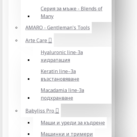
Серия за мъже - Blends of
Many
AMARO - Gentleman's Tools
Arte Care
Hyaluronic line-За
хидратация
Keratin line–За
възстановяване
Macadamia line-За
подхранване
Babyliss Pro
Маши и уреди за къдрене
Машинки и тримери