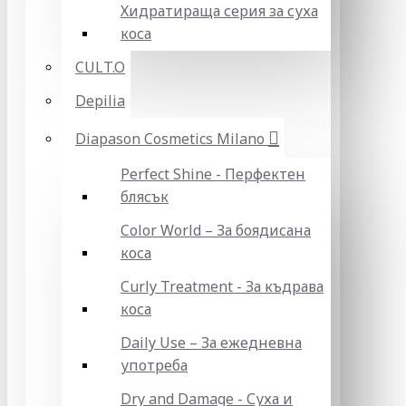
Хидратираща серия за суха
коса
CULT.O
Depilia
Diapason Cosmetics Milano
Perfect Shine - Перфектен
блясък
Color World – За боядисана
коса
Curly Treatment - За къдрава
коса
Daily Use – За ежедневна
употреба
Dry and Damage - Суха и