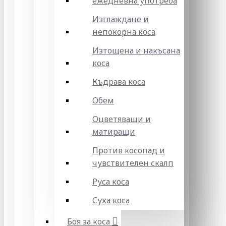
ежедневна употреба
Изглаждане и
непокорна коса
Изтощена и накъсана
коса
Къдрава коса
Обем
Оцветяващи и
матиращи
Против косопад и
чувствителен скалп
Руса коса
Суха коса
Боя за коса