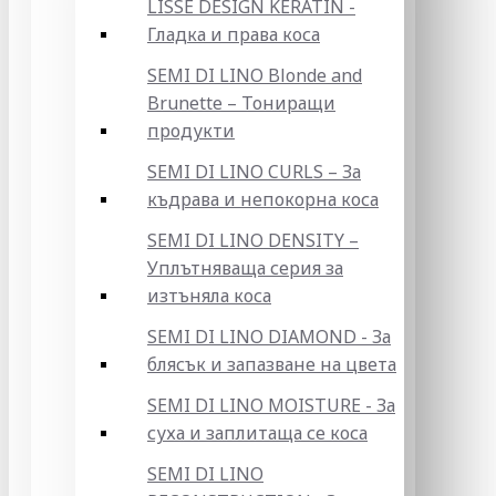
LISSE DESIGN KERATIN -
Гладка и права коса
SEMI DI LINO Blonde and
Brunette – Тониращи
продукти
SEMI DI LINO CURLS – За
къдрава и непокорна коса
SEMI DI LINO DENSITY –
Уплътняваща серия за
изтъняла коса
SEMI DI LINO DIAMOND - За
блясък и запазване на цвета
SEMI DI LINO MOISTURE - За
суха и заплитаща се коса
SEMI DI LINO