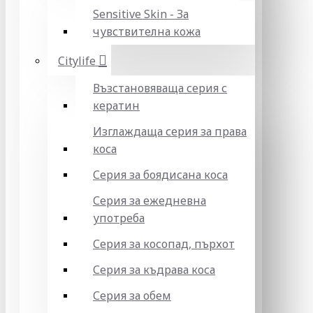
Sensitive Skin - За
чувствителна кожа
Citylife
Възстановяваща серия с
кератин
Изглаждаща серия за права
коса
Серия за боядисана коса
Серия за ежедневна
употреба
Серия за косопад, пърхот
Серия за къдрава коса
Серия за обем