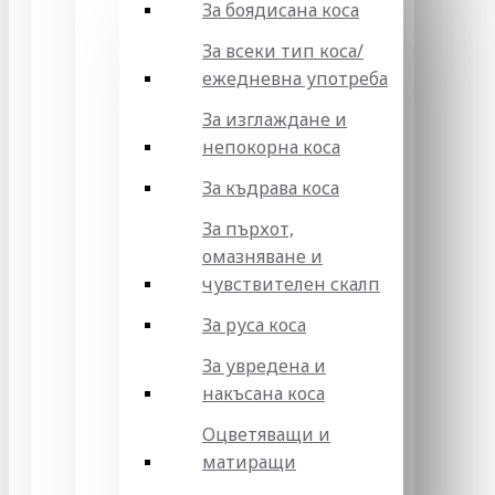
За боядисана коса
За всеки тип коса/
ежедневна употреба
За изглаждане и
непокорна коса
За къдрава коса
За пърхот,
омазняване и
чувствителен скалп
За руса коса
За увредена и
накъсана коса
Оцветяващи и
матиращи