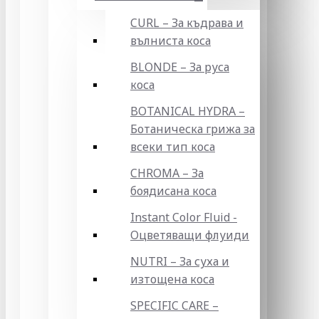
CURL – За къдрава и
вълниста коса
BLONDE – За руса
коса
BOTANICAL HYDRA –
Ботаническа грижа за
всеки тип коса
CHROMA – За
боядисана коса
Instant Color Fluid -
Оцветяващи флуиди
NUTRI – За суха и
изтощена коса
SPECIFIC CARE –