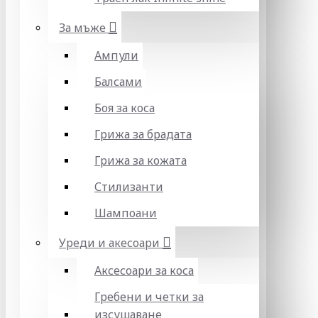
За мъже
Ампули
Балсами
Боя за коса
Грижа за брадата
Грижа за кожата
Стилизанти
Шампоани
Уреди и акесоари
Аксесоари за коса
Гребени и четки за
изсушаване