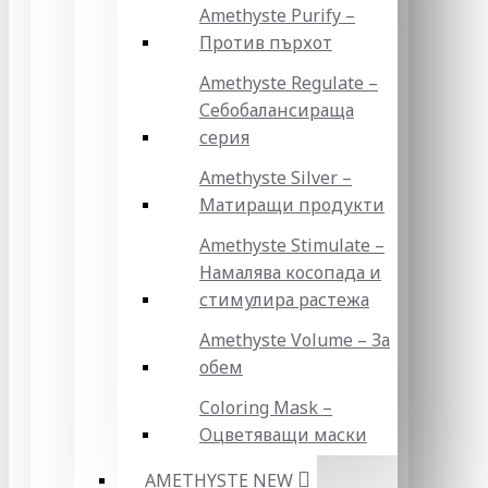
Amethyste Purify –
Против пърхот
Amethyste Regulate –
Себобалансираща
серия
Amethyste Silver –
Матиращи продукти
Amethyste Stimulate –
Намалява косопада и
стимулира растежа
Amethyste Volume – За
обем
Coloring Mask –
Оцветяващи маски
AMETHYSTE NEW