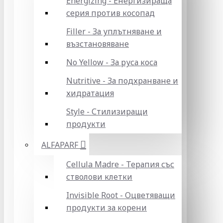
Energizing - Енергизираща
серия против косопад
Filler - За уплътняване и
възстановяване
No Yellow - За руса коса
Nutritive - За подхранване и
хидратация
Style - Стилизиращи
продукти
ALFAPARF
Cellula Madre - Терапия със
стволови клетки
Invisible Root - Оцветяващи
продукти за корени