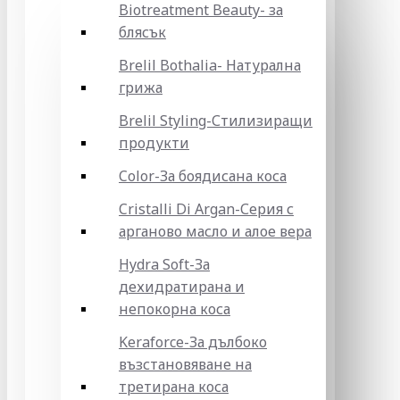
Biotreatment Beauty- за
блясък
Brelil Bothalia- Натурална
грижа
Brelil Styling-Стилизиращи
продукти
Color-За боядисана коса
Cristalli Di Argan-Серия с
арганово масло и алое вера
Hydra Soft-За
дехидратирана и
непокорна коса
Keraforce-За дълбоко
възстановяване на
третирана коса