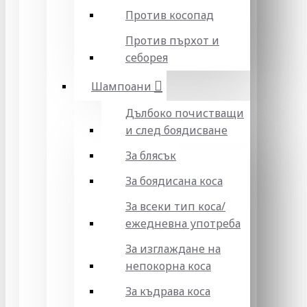
Против косопад
Против пърхот и
себорея
Шампоани
Дълбоко почистващи
и след боядисване
За блясък
За боядисана коса
За всеки тип коса/
ежедневна употреба
За изглаждане на
непокорна коса
За къдрава коса