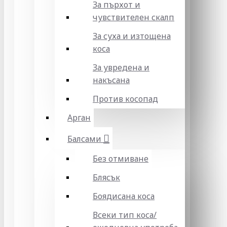
За пърхот и
чувствителен скалп
За суха и изтощена
коса
За увредена и
накъсана
Против косопад
Арган
Балсами
Без отмиване
Блясък
Боядисана коса
Всеки тип коса/