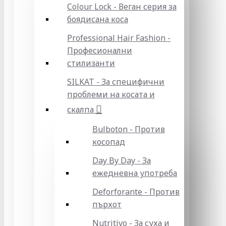
Colour Lock - Веган серия за
боядисана коса
Professional Hair Fashion -
Професионални
стилизанти
SILKAT - За специфични
проблеми на косата и
скалпа
Bulboton - Против
косопад
Day By Day - За
ежедневна употреба
Deforforante - Против
пърхот
Nutritivo - За суха и