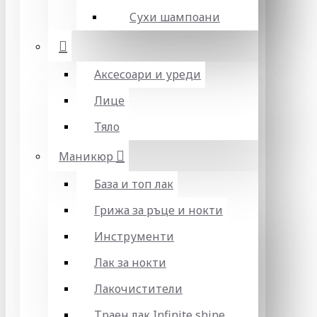
Сухи шампоани
Аксесоари и уреди
Лице
Тяло
Маникюр
База и топ лак
Грижа за ръце и нокти
Инструменти
Лак за нокти
Лакочистители
Траен лак Infinite shine