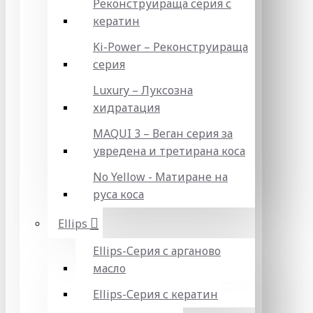
Реконструираща серия с
кератин
Ki-Power – Реконструираща
серия
Luxury – Луксозна
хидратация
MAQUI 3 – Веган серия за
увредена и третирана коса
No Yellow - Матиране на
руса коса
Ellips
Ellips-Серия с арганово
масло
Ellips-Серия с кератин