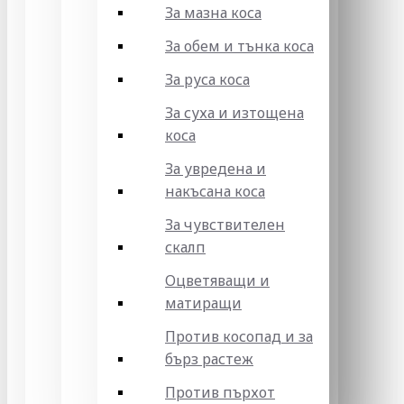
За мазна коса
За обем и тънка коса
За руса коса
За суха и изтощена
коса
За увредена и
накъсана коса
За чувствителен
скалп
Оцветяващи и
матиращи
Против косопад и за
бърз растеж
Против пърхот