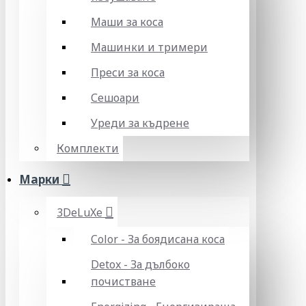
Маши за коса
Машинки и тримери
Преси за коса
Сешоари
Уреди за къдрене
Комплекти
Марки
3DeLuXe
Color - За боядисана коса
Detox - За дълбоко
почистване