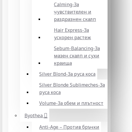
Calming-За
чувствителен и
раздразнен скалп
Hair Express-За
ускорен растеж
Sebum-Balancing-За
мазен скалп и сухи
краища
Silver Blond-За руса коса
Silver Blonde Sublіmeches-За
руса коса
Volume-За обем и плътност
Byothea
Anti-Age – Против бръчки