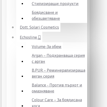
Стилизиращи продукти
Боядисване и
обезцветяване
Dott. Solari Cosmetics
Echosline
Volume-За обем
Argan – Подхранваща серия
с арган
B.PUR – Реминерализираща
веган серия
Balance - Против пърхот и
омазняване
Colour Care – За боядисана
коса