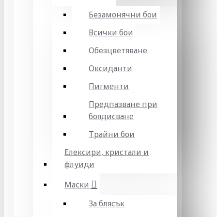
Безамонячни бои
Всички бои
Обезцветяване
Оксиданти
Пигменти
Предпазване при
боядисване
Трайни бои
Елексири, кристали и
флуиди
Маски
За блясък