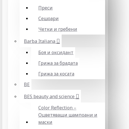
Преси
Сешоари
Четки и гребени
Barba Italiana
Боя и оксидант
Грижа за брадата
Грижа за косата
BE
BES beauty and science
Color Reflection –
Оцветяващи шампоани и
маски