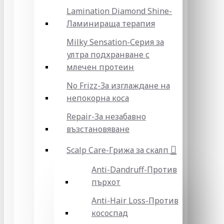
Lamination Diamond Shine-
Ламинираща терапия
Milky Sensation-Серия за
ултра подхранване с
млечен протеин
No Frizz-За изглаждане на
непокорна коса
Repair-За незабавно
възстановяване
Scalp Care-Грижа за скалп
Anti-Dandruff-Против
пърхот
Anti-Hair Loss-Против
кососпад