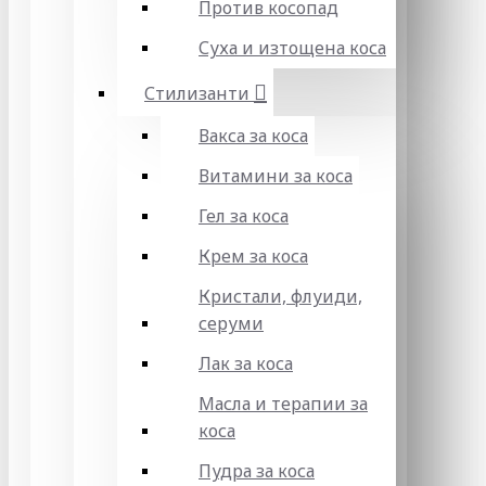
Против косопад
Суха и изтощена коса
Стилизанти
Вакса за коса
Витамини за коса
Гел за коса
Крем за коса
Кристали, флуиди,
серуми
Лак за коса
Масла и терапии за
коса
Пудра за коса