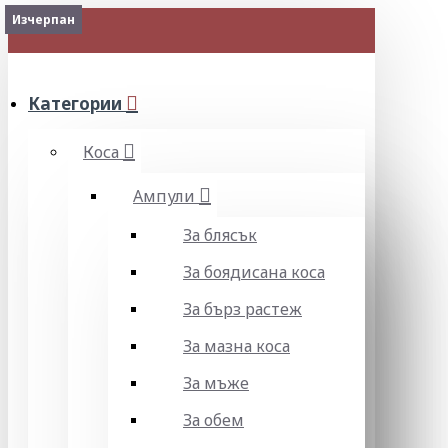
Изчерпан
МЕНЮ
Категории
Коса
Ампули
За блясък
За боядисана коса
За бърз растеж
За мазна коса
За мъже
За обем