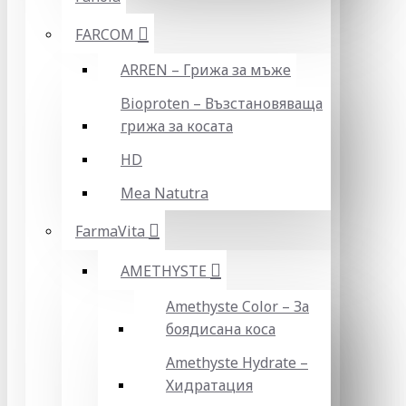
FARCOM
ARREN – Грижа за мъже
Bioproten – Възстановяваща
грижа за косата
HD
Mea Natutra
FarmaVita
AMETHYSTE
Amethyste Color – За
боядисана коса
Amethyste Hydrate –
Хидратация