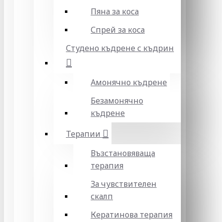
Пяна за коса
Спрей за коса
Студено къдрене с къдрин
Амонячно къдрене
Безамонячно
къдрене
Терапии
Възстановяваща
терапия
За чувствителен
скалп
Кератинова терапия