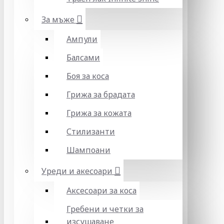
За мъже
Ампули
Балсами
Боя за коса
Грижа за брадата
Грижа за кожата
Стилизанти
Шампоани
Уреди и акесоари
Аксесоари за коса
Гребени и четки за
изсушаване