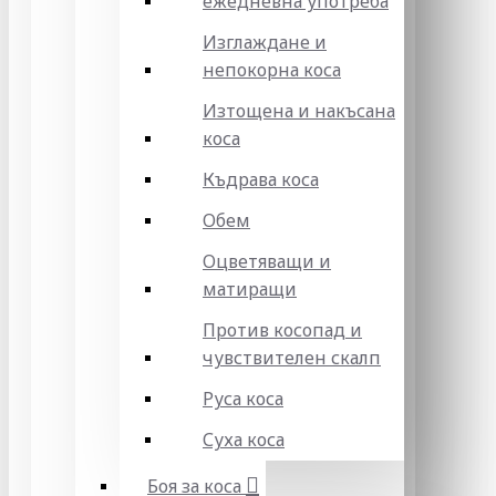
ежедневна употреба
Изглаждане и
непокорна коса
Изтощена и накъсана
коса
Къдрава коса
Обем
Оцветяващи и
матиращи
Против косопад и
чувствителен скалп
Руса коса
Суха коса
Боя за коса