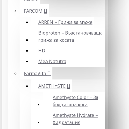
FARCOM
ARREN – Грижа за мъже
Bioproten – Възстановяваща
грижа за косата
HD
Mea Natutra
FarmaVita
AMETHYSTE
Amethyste Color – За
боядисана коса
Amethyste Hydrate –
Хидратация