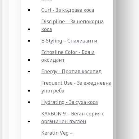
Curl - За къдрава коса
Discipline – За непокорна
коса
E-Styling – Стилизанти
Echosline Color - Боя и
оксидант
Energy - Против косопад
Frequent Use - За ежедневна
употреба
Hydrating - За суха коса
KARBON 9 – Веган серия с
органичен въглен
Keratin Veg –