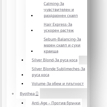
Calming-За
чувствителен и
раздразнен скалп
Hair Express-За
ускорен растеж
Sebum-Balancing-За
мазен скалп и сухи
краища
Silver Blond-За руса коса
Silver Blonde Sublіmeches-За
руса коса
Volume-За обем и плътност
Byothea
Anti-Age – Против бръчки