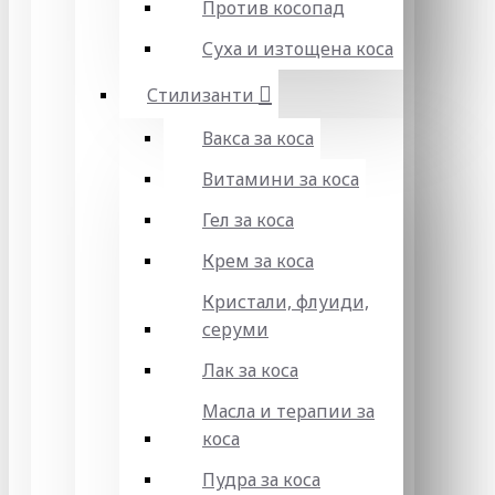
Против косопад
Суха и изтощена коса
Стилизанти
Вакса за коса
Витамини за коса
Гел за коса
Крем за коса
Кристали, флуиди,
серуми
Лак за коса
Масла и терапии за
коса
Пудра за коса