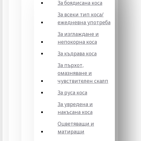
За боядисана коса
За всеки тип коса/
ежедневна употреба
За изглаждане и
непокорна коса
За къдрава коса
За пърхот,
омазняване и
чувствителен скалп
За руса коса
За увредена и
накъсана коса
Оцветяващи и
матиращи