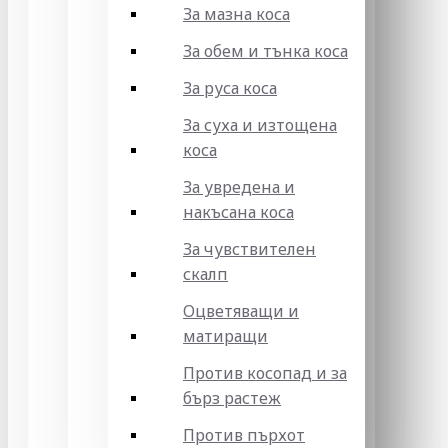
За мазна коса
За обем и тънка коса
За руса коса
За суха и изтощена
коса
За увредена и
накъсана коса
За чувствителен
скалп
Оцветяващи и
матиращи
Против косопад и за
бърз растеж
Против пърхот