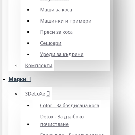
Маши за коса
Машинки и тримери
Преси за коса
Сешоари
Уреди за къдрене
Комплекти
Марки
3DeLuXe
Color - За боядисана коса
Detox - За дълбоко
почистване