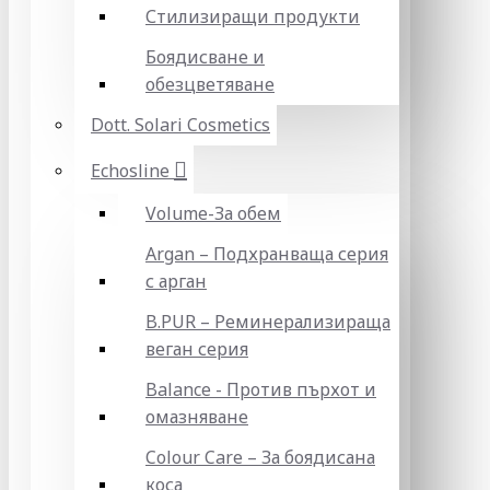
Стилизиращи продукти
Боядисване и
обезцветяване
Dott. Solari Cosmetics
Echosline
Volume-За обем
Argan – Подхранваща серия
с арган
B.PUR – Реминерализираща
веган серия
Balance - Против пърхот и
омазняване
Colour Care – За боядисана
коса