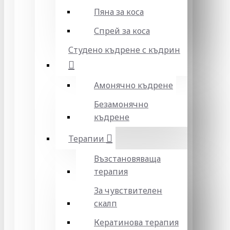
Пяна за коса
Спрей за коса
Студено къдрене с къдрин
Амонячно къдрене
Безамонячно
къдрене
Терапии
Възстановяваща
терапия
За чувствителен
скалп
Кератинова терапия