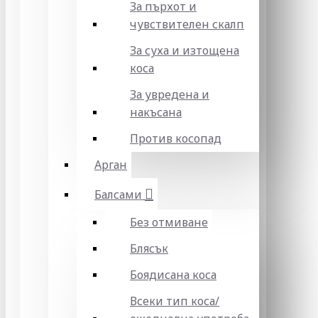
За пърхот и
чувствителен скалп
За суха и изтощена
коса
За увредена и
накъсана
Против косопад
Арган
Балсами
Без отмиване
Блясък
Боядисана коса
Всеки тип коса/