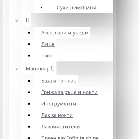
Сухи шампоани
Аксесоари и уреди
Лице
Тяло
Маникюр
База и топ лак
Грижа за ръце и нокти
Инструменти
Лак за нокти
Лакочистители
Траен лак Infinite shine