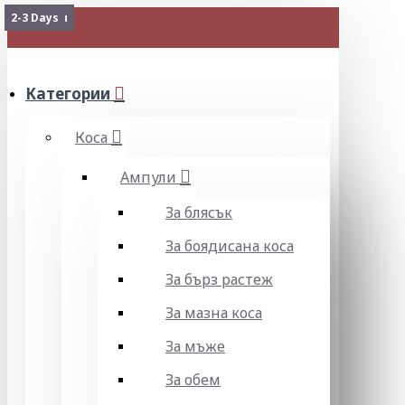
Изчерпан
2-3 Days
2-3 Days
МЕНЮ
Категории
Коса
Ампули
За блясък
За боядисана коса
За бърз растеж
За мазна коса
За мъже
За обем