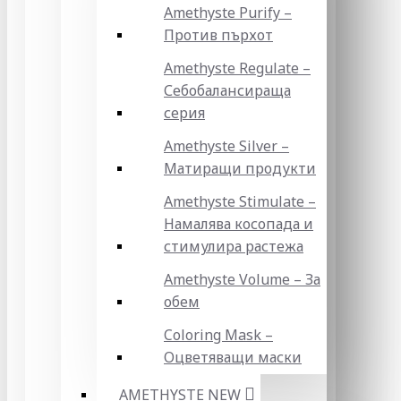
Amethyste Purify –
Против пърхот
Amethyste Regulate –
Себобалансираща
серия
Amethyste Silver –
Матиращи продукти
Amethyste Stimulate –
Намалява косопада и
стимулира растежа
Amethyste Volume – За
обем
Coloring Mask –
Оцветяващи маски
AMETHYSTE NEW