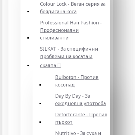
Colour Lock - Веган серия за
боядисана коса
Professional Hair Fashion -
Професионални
стилизанти
SILKAT - За специфични
проблеми на косата и
скалпа
Bulboton - Против
косопад
Day By Day - За
ежедневна употреба
Deforforante - Против
пърхот
Nutritivo - За суха и