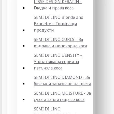
LISSE DESIGN KERATIN -
Гладка и права коса
SEMI DI LINO Blonde and
Brunette – Тониращи
продукти
SEMI DI LINO CURLS – За
къдрава и непокорна коса
SEMI DI LINO DENSITY –
Уплътняваща серия за
изтъняла коса
SEMI DI LINO DIAMOND - За
блясък и запазване на цвета
SEMI DI LINO MOISTURE - За
суха и заплитаща се коса
SEMI DI LINO