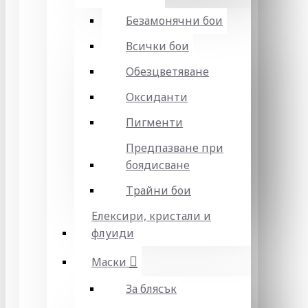
Безамонячни бои
Всички бои
Обезцветяване
Оксиданти
Пигменти
Предпазване при
боядисване
Трайни бои
Елексири, кристали и
флуиди
Маски
За блясък