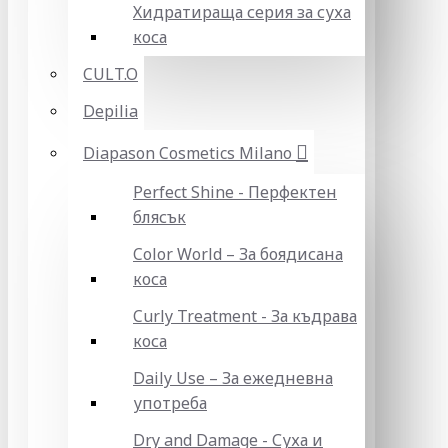
Хидратираща серия за суха
коса
CULT.O
Depilia
Diapason Cosmetics Milano
Perfect Shine - Перфектен
блясък
Color World – За боядисана
коса
Curly Treatment - За къдрава
коса
Daily Use – За ежедневна
употреба
Dry and Damage - Суха и