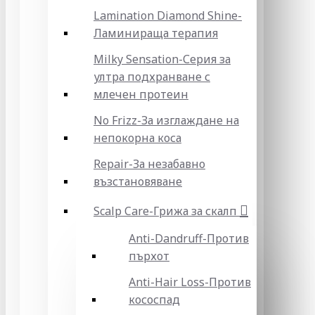
Lamination Diamond Shine-
Ламинираща терапия
Milky Sensation-Серия за
ултра подхранване с
млечен протеин
No Frizz-За изглаждане на
непокорна коса
Repair-За незабавно
възстановяване
Scalp Care-Грижа за скалп
Anti-Dandruff-Против
пърхот
Anti-Hair Loss-Против
кососпад