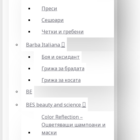
Преси
Сешоари
Четки и гребени
Barba Italiana
Боя и оксидант
Грижа за брадата
Грижа за косата
BE
BES beauty and science
Color Reflection –
Оцветяващи шампоани и
маски