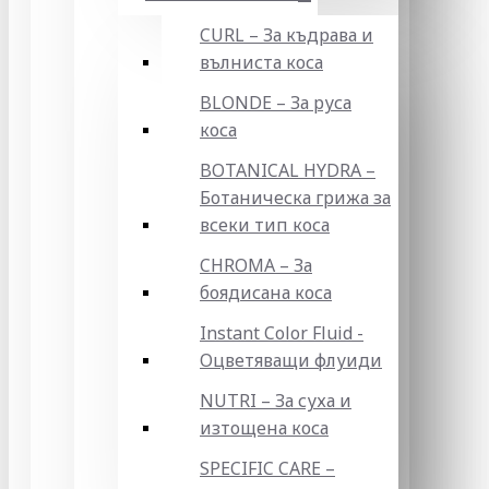
CURL – За къдрава и
вълниста коса
BLONDE – За руса
коса
BOTANICAL HYDRA –
Ботаническа грижа за
всеки тип коса
CHROMA – За
боядисана коса
Instant Color Fluid -
Оцветяващи флуиди
NUTRI – За суха и
изтощена коса
SPECIFIC CARE –