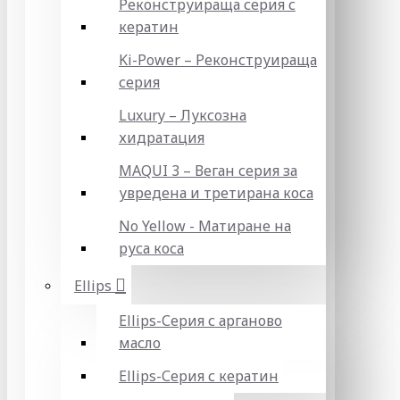
Реконструираща серия с
кератин
Ki-Power – Реконструираща
серия
Luxury – Луксозна
хидратация
MAQUI 3 – Веган серия за
увредена и третирана коса
No Yellow - Матиране на
руса коса
Ellips
Ellips-Серия с арганово
масло
Ellips-Серия с кератин