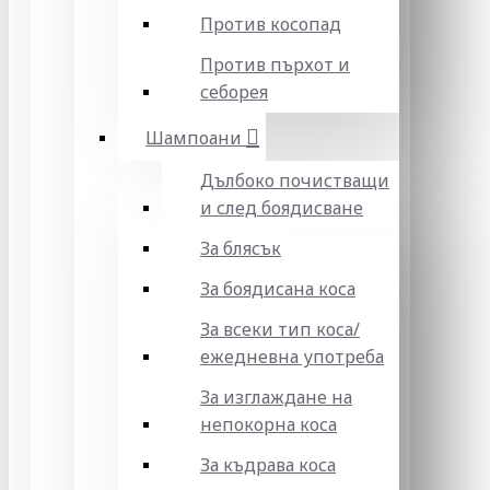
Против косопад
Против пърхот и
себорея
Шампоани
Дълбоко почистващи
и след боядисване
За блясък
За боядисана коса
За всеки тип коса/
ежедневна употреба
За изглаждане на
непокорна коса
За къдрава коса