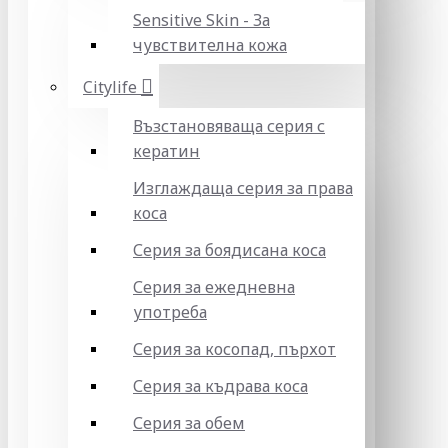
Sensitive Skin - За
чувствителна кожа
Citylife
Възстановяваща серия с
кератин
Изглаждаща серия за права
коса
Серия за боядисана коса
Серия за ежедневна
употреба
Серия за косопад, пърхот
Серия за къдрава коса
Серия за обем