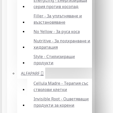
Energizing - Енергизираща
серия против косопад
Filler - За уплътняване и
възстановяване
No Yellow - За руса коса
Nutritive - За подхранване и
хидратация
Style - Стилизиращи
продукти
ALFAPARF
Cellula Madre - Терапия със
стволови клетки
Invisible Root - Оцветяващи
продукти за корени