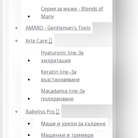
Серия за мъже - Blends of
Many
AMARO - Gentleman's Tools
Arte Care
Hyaluronic line-За
хидратация
Keratin line–За
възстановяване
Macadamia line-За
подхранване
Babyliss Pro
Маши и уреди за къдрене
Машинки и тримери