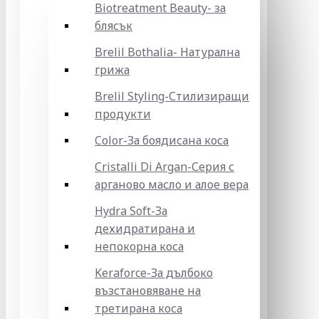
Biotreatment Beauty- за
блясък
Brelil Bothalia- Натурална
грижа
Brelil Styling-Стилизиращи
продукти
Color-За боядисана коса
Cristalli Di Argan-Серия с
арганово масло и алое вера
Hydra Soft-За
дехидратирана и
непокорна коса
Keraforce-За дълбоко
възстановяване на
третирана коса