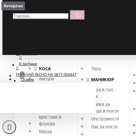
Меню
Изчерпан
Кошница
Menu
ПОРЪЧАЙ ЛЕСНО НА 0877 004447
МЕНЮ
В любими
КОСА
Тяло
ПОРЪЧАЙ ЛЕСНО НА 0877 004447
Ампули
МАНИКЮР
Сравни
Арган
База и топ
Балсами
лак
Боя за коса
Грижа за
Елексири,
ръце и нокти
кристали и
Инструменти
флуиди
Лак за нокти
Маски