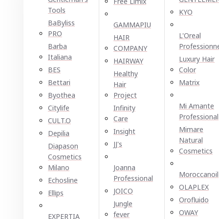
Free Limix
Tools
KYO
BaByliss
GAMMAPIU
PRO
L'Oreal
HAIR
Barba
Professionn
COMPANY
Italiana
Luxury Hair
HAIRWAY
BES
Color
Healthy
Bettari
Matrix
Hair
Byothea
Project
Mi Amante
Citylife
Infinity
Professional
Care
CULT.O
Mimare
Insight
Depilia
Natural
JJ's
Diapason
Cosmetics
Cosmetics
Milano
Joanna
Moroccanoil
Professional
Echosline
OLAPLEX
JOICO
Ellірѕ
Orofluido
Jungle
OWAY
fever
EXPERTIA