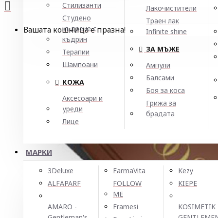
Стилизанти
Лакочистители
Студено
Траен лак
къдрене с
Вашата кошница е празна!
Infinite shine
къдрин
ЗА МЪЖЕ
Терапии
Шампоани
Ампули
Балсами
КОЖА
Боя за коса
Аксесоари и
Грижа за
уреди
брадата
Лице
МАРКИ
3Deluxe
FarmaVita
Kezy
ALFAPARF
FOLLOW
KIEPE
ME
AMARO -
Framesi
KOSIMETIK
Gentleman's
GENTLEME