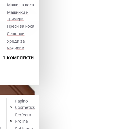
Маши за коса
Машинки и
тримери
Преси за коса
Сешоари
Уреди за
къдрене
КОМПЛЕКТИ
Papino
Cosmetics
Perfecta
Proline
N
Pettenon