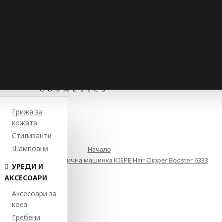
Грижа за
кожата
Стилизанти
Шампоани
Начало
Професионална безжична машинка KIEPE Hair Clipper Booster 6333
УРЕДИ И
АКСЕСОАРИ
Аксесоари за
коса
Гребени