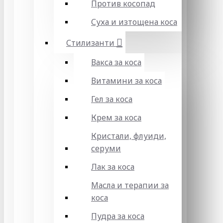
Против косопад
Суха и изтощена коса
Стилизанти
Вакса за коса
Витамини за коса
Гел за коса
Крем за коса
Кристали, флуиди,
серуми
Лак за коса
Масла и терапии за
коса
Пудра за коса