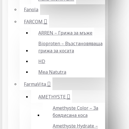
Fanola
FARCOM
ARREN – Грижа за мъже
Bioproten – Възстановяваща
грижа за косата
HD
Mea Natutra
FarmaVita
AMETHYSTE
Amethyste Color – За
боядисана коса
Amethyste Hydrate –