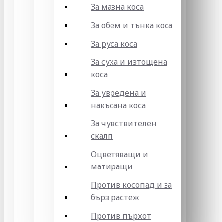
За мазна коса
За обем и тънка коса
За руса коса
За суха и изтощена
коса
За увредена и
накъсана коса
За чувствителен
скалп
Оцветяващи и
матиращи
Против косопад и за
бърз растеж
Против пърхот