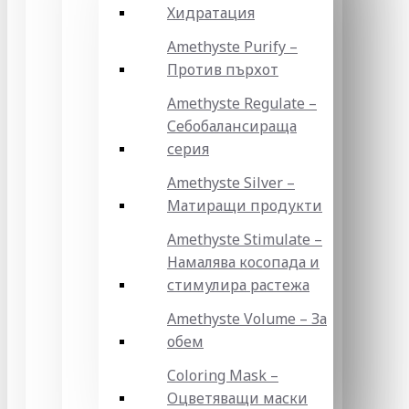
Хидратация
Amethyste Purify –
Против пърхот
Amethyste Regulate –
Себобалансираща
серия
Amethyste Silver –
Матиращи продукти
Amethyste Stimulate –
Намалява косопада и
стимулира растежа
Amethyste Volume – За
обем
Coloring Mask –
Оцветяващи маски