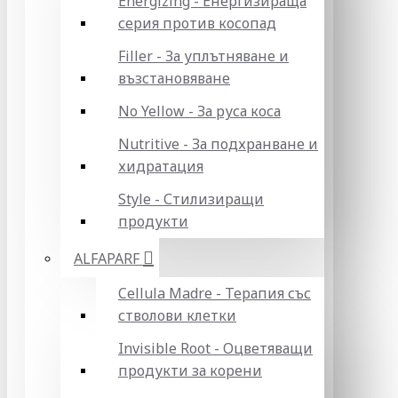
Energizing - Енергизираща
серия против косопад
Filler - За уплътняване и
възстановяване
No Yellow - За руса коса
Nutritive - За подхранване и
хидратация
Style - Стилизиращи
продукти
ALFAPARF
Cellula Madre - Терапия със
стволови клетки
Invisible Root - Оцветяващи
продукти за корени