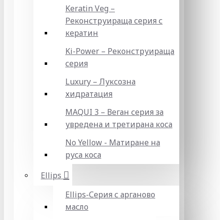
Keratin Veg –
Реконструираща серия с
кератин
Ki-Power – Реконструираща
серия
Luxury – Луксозна
хидратация
MAQUI 3 – Веган серия за
увредена и третирана коса
No Yellow - Матиране на
руса коса
Ellips
Ellips-Серия с арганово
масло