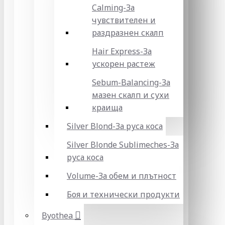
Calming-За
чувствителен и
раздразнен скалп
Hair Express-За
ускорен растеж
Sebum-Balancing-За
мазен скалп и сухи
краища
Silver Blond-За руса коса
Silver Blonde Sublіmeches-За
руса коса
Volume-За обем и плътност
Боя и технически продукти
Byothea