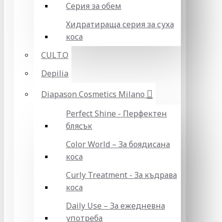
Серия за обем
Хидратираща серия за суха
коса
CULT.O
Depilia
Diapason Cosmetics Milano
Perfect Shine - Перфектен
блясък
Color World – За боядисана
коса
Curly Treatment - За къдрава
коса
Daily Use – За ежедневна
употреба