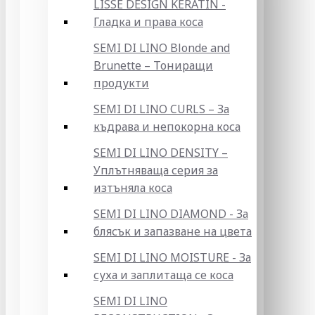
LISSE DESIGN KERATIN -
Гладка и права коса
SEMI DI LINO Blonde and
Brunette – Тониращи
продукти
SEMI DI LINO CURLS – За
къдрава и непокорна коса
SEMI DI LINO DENSITY –
Уплътняваща серия за
изтъняла коса
SEMI DI LINO DIAMOND - За
блясък и запазване на цвета
SEMI DI LINO MOISTURE - За
суха и заплитаща се коса
SEMI DI LINO