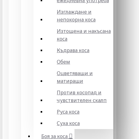
ежедневна употреба
Изглаждане и
непокорна коса
Изтощена и накъсана
коса
Къдрава коса
Обем
Оцветяващи и
матиращи
Против косопад и
чувствителен скалп
Руса коса
Суха коса
Боя за коса