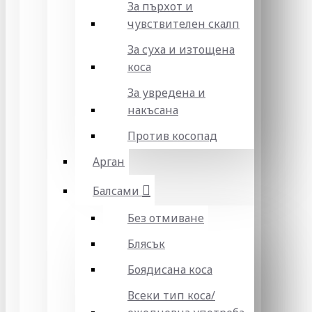
За пърхот и
чувствителен скалп
За суха и изтощена
коса
За увредена и
накъсана
Против косопад
Арган
Балсами
Без отмиване
Блясък
Боядисана коса
Всеки тип коса/