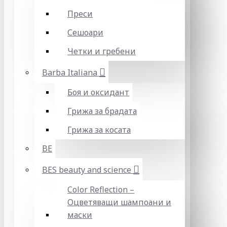
Преси
Сешоари
Четки и гребени
Barba Italiana
Боя и оксидант
Грижа за брадата
Грижа за косата
BE
BES beauty and science
Color Reflection –
Оцветяващи шампоани и
маски