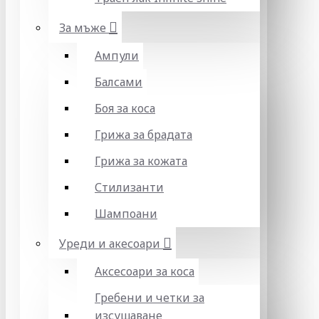
За мъже
Ампули
Балсами
Боя за коса
Грижа за брадата
Грижа за кожата
Стилизанти
Шампоани
Уреди и акесоари
Аксесоари за коса
Гребени и четки за
изсушаване