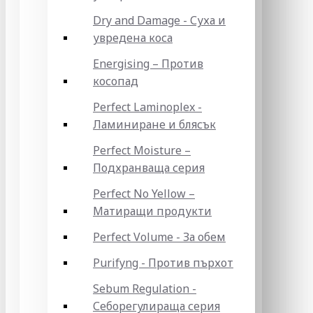
Dry and Damage - Суха и
увредена коса
Energising – Против
косопад
Perfect Laminoplex -
Ламиниране и блясък
Perfect Moisture –
Подхранваща серия
Perfect No Yellow –
Матиращи продукти
Perfect Volume - За обем
Purifyng - Против пърхот
Sebum Regulation -
Себорегулираща серия