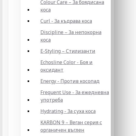
Colour Care – За боядисана
коса
Curl - За къдрава коса
Discipline – За непокорна
коса
E-Styling – Стилизанти
Echosline Color - Боя и
оксидант
Energy - Против косопад
Frequent Use - За ежедневна
употреба
Hydrating - За суха коса
KARBON 9 – Веган серия с
органичен въглен