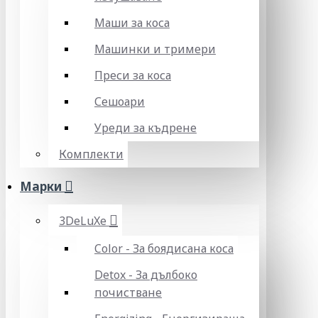
Маши за коса
Машинки и тримери
Преси за коса
Сешоари
Уреди за къдрене
Комплекти
Марки
3DeLuXe
Color - За боядисана коса
Detox - За дълбоко
почистване