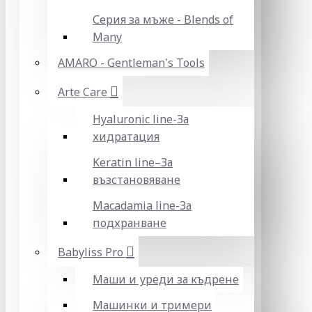
Серия за мъже - Blends of
Many
AMARO - Gentleman's Tools
Arte Care
Hyaluronic line-За
хидратация
Keratin line–За
възстановяване
Macadamia line-За
подхранване
Babyliss Pro
Маши и уреди за къдрене
Машинки и тримери