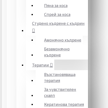
Пяна за коса
Спрей за коса
Студено къдрене с къдрин
Амонячно къдрене
Безамонячно
къдрене
Терапии
Възстановяваща
терапия
За чувствителен
скалп
Кератинова терапия