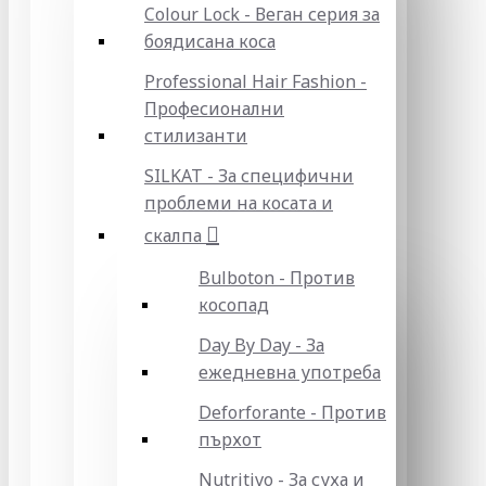
Colour Lock - Веган серия за
боядисана коса
Professional Hair Fashion -
Професионални
стилизанти
SILKAT - За специфични
проблеми на косата и
скалпа
Bulboton - Против
косопад
Day By Day - За
ежедневна употреба
Deforforante - Против
пърхот
Nutritivo - За суха и