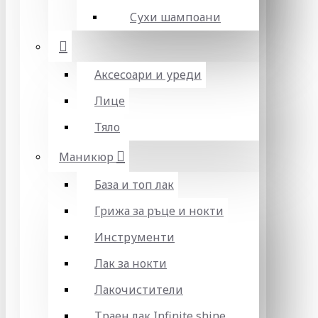
Сухи шампоани
Аксесоари и уреди
Лице
Тяло
Маникюр
База и топ лак
Грижа за ръце и нокти
Инструменти
Лак за нокти
Лакочистители
Траен лак Infinite shine