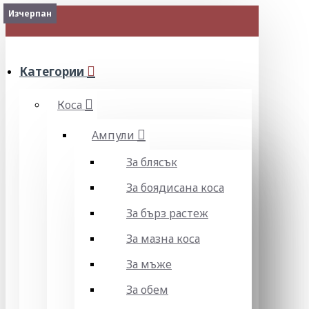
Изчерпан
Изчерпан
МЕНЮ
Категории
Коса
Ампули
За блясък
За боядисана коса
За бърз растеж
За мазна коса
За мъже
За обем