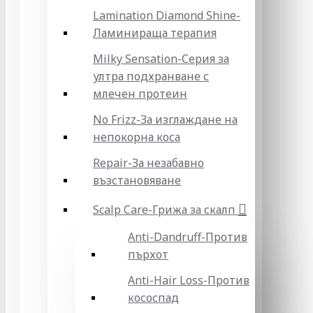
Lamination Diamond Shine-
Ламинираща терапия
Milky Sensation-Серия за
ултра подхранване с
млечен протеин
No Frizz-За изглаждане на
непокорна коса
Repair-За незабавно
възстановяване
Scalp Care-Грижа за скалп
Anti-Dandruff-Против
пърхот
Anti-Hair Loss-Против
кососпад