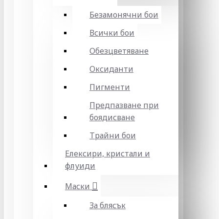
Безамонячни бои
Всички бои
Обезцветяване
Оксиданти
Пигменти
Предпазване при
боядисване
Трайни бои
Елексири, кристали и
флуиди
Маски
За блясък