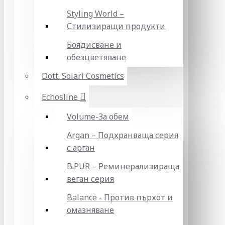
Styling World –
Стилизиращи продукти
Боядисване и
обезцветяване
Dott. Solari Cosmetics
Echosline
Volume-За обем
Argan – Подхранваща серия
с арган
B.PUR – Реминерализираща
веган серия
Balance - Против пърхот и
омазняване