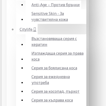
Anti-Age – Против бръчки
Sensitive Skin - За
чувствителна кожа
Citylife
Възстановяваща серия с
кератин
Изглаждаща серия за права
коса
Серия за боядисана коса
Серия за ежедневна
употреба
Серия за косопад, пърхот
Серия за къдрава коса