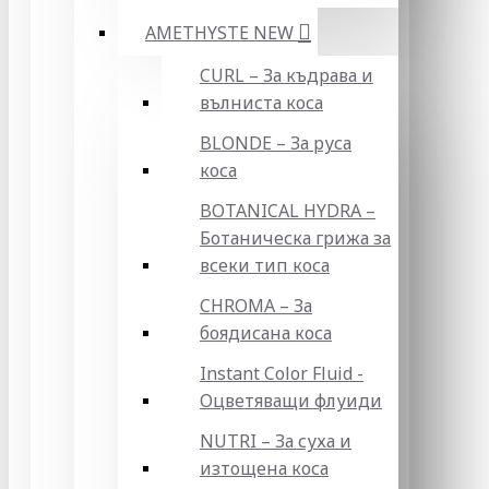
AMETHYSTE NEW
CURL – За къдрава и
вълниста коса
BLONDE – За руса
коса
BOTANICAL HYDRA –
Ботаническа грижа за
всеки тип коса
CHROMA – За
боядисана коса
Instant Color Fluid -
Оцветяващи флуиди
NUTRI – За суха и
изтощена коса