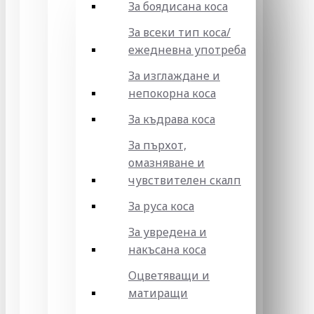
За боядисана коса
За всеки тип коса/
ежедневна употреба
За изглаждане и
непокорна коса
За къдрава коса
За пърхот,
омазняване и
чувствителен скалп
За руса коса
За увредена и
накъсана коса
Оцветяващи и
матиращи