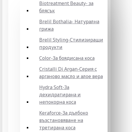
Biotreatment Beauty- за
блясък
Brelil Bothalia- Натурална
грижа
Brelil Styling-Стилизиращи
продукти
Color-За боядисана коса
Cristalli Di Argan-Серия с
арганово масло и алое вера
Hydra Soft-За
дехидратирана и
непокорна коса
Keraforce-За дълбоко
възстановяване на
третирана коса