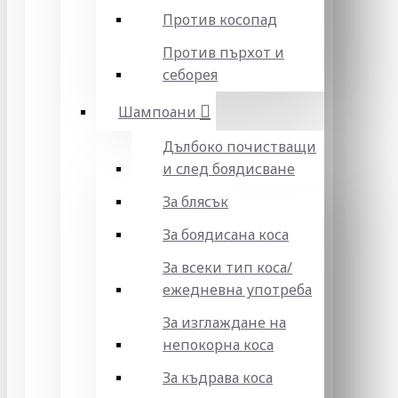
Против косопад
Против пърхот и
себорея
Шампоани
Дълбоко почистващи
и след боядисване
За блясък
За боядисана коса
За всеки тип коса/
ежедневна употреба
За изглаждане на
непокорна коса
За къдрава коса