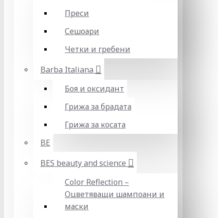
Преси
Сешоари
Четки и гребени
Barba Italiana
Боя и оксидант
Грижа за брадата
Грижа за косата
BE
BES beauty and science
Color Reflection –
Оцветяващи шампоани и
маски