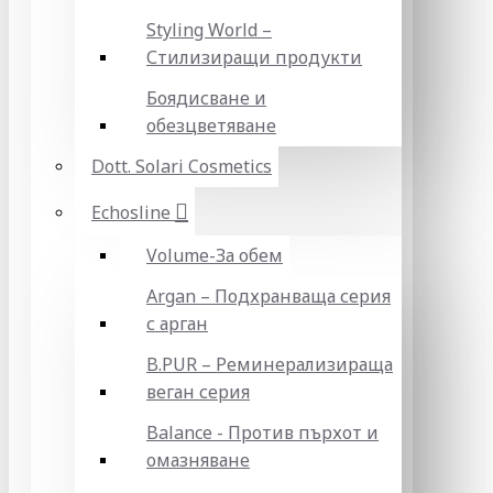
Styling World –
Стилизиращи продукти
Боядисване и
обезцветяване
Dott. Solari Cosmetics
Echosline
Volume-За обем
Argan – Подхранваща серия
с арган
B.PUR – Реминерализираща
веган серия
Balance - Против пърхот и
омазняване