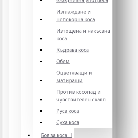
ежедневна употреба
Изглаждане и
непокорна коса
Изтощена и накъсана
коса
Къдрава коса
Обем
Оцветяващи и
матиращи
Против косопад и
чувствителен скалп
Руса коса
Суха коса
Боя за коса