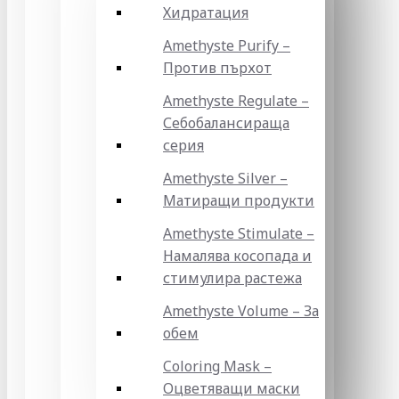
Хидратация
Amethyste Purify –
Против пърхот
Amethyste Regulate –
Себобалансираща
серия
Amethyste Silver –
Матиращи продукти
Amethyste Stimulate –
Намалява косопада и
стимулира растежа
Amethyste Volume – За
обем
Coloring Mask –
Оцветяващи маски