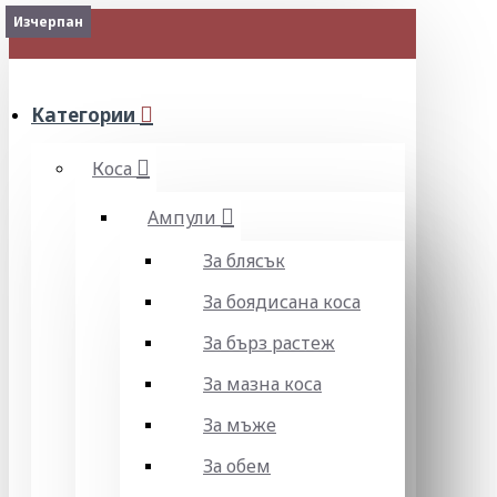
Изчерпан
МЕНЮ
Категории
Коса
Ампули
За блясък
За боядисана коса
За бърз растеж
За мазна коса
За мъже
За обем