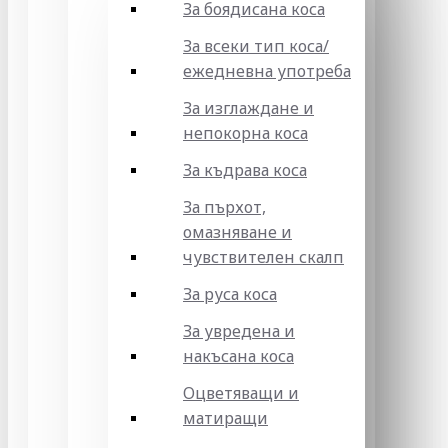
За боядисана коса
За всеки тип коса/
ежедневна употреба
За изглаждане и
непокорна коса
За къдрава коса
За пърхот,
омазняване и
чувствителен скалп
За руса коса
За увредена и
накъсана коса
Оцветяващи и
матиращи