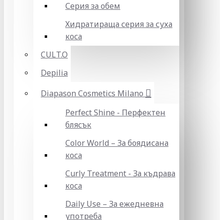
Серия за обем
Хидратираща серия за суха
коса
CULT.O
Depilia
Diapason Cosmetics Milano
Perfect Shine - Перфектен
блясък
Color World – За боядисана
коса
Curly Treatment - За къдрава
коса
Daily Use – За ежедневна
употреба