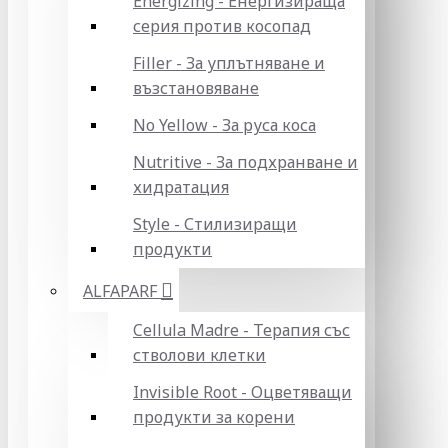
Energizing - Енергизираща
серия против косопад
Filler - За уплътняване и
възстановяване
No Yellow - За руса коса
Nutritive - За подхранване и
хидратация
Style - Стилизиращи
продукти
ALFAPARF
Cellula Madre - Терапия със
стволови клетки
Invisible Root - Оцветяващи
продукти за корени