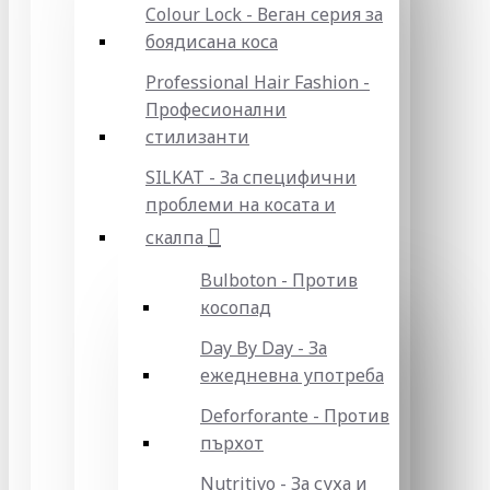
Colour Lock - Веган серия за
боядисана коса
Professional Hair Fashion -
Професионални
стилизанти
SILKAT - За специфични
проблеми на косата и
скалпа
Bulboton - Против
косопад
Day By Day - За
ежедневна употреба
Deforforante - Против
пърхот
Nutritivo - За суха и