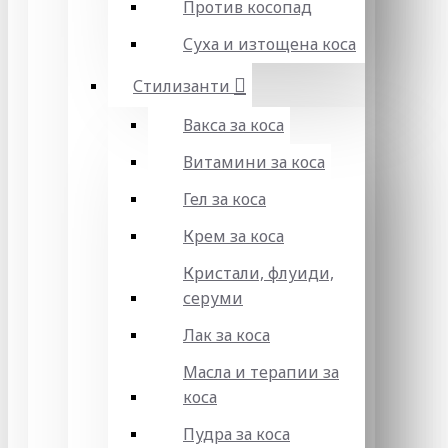
Против косопад
Суха и изтощена коса
Стилизанти
Вакса за коса
Витамини за коса
Гел за коса
Крем за коса
Кристали, флуиди,
серуми
Лак за коса
Масла и терапии за
коса
Пудра за коса