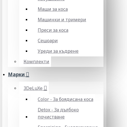
Маши за коса
Машинки и тримери
Преси за коса
Сешоари
Уреди за къдрене
Комплекти
Марки
3DeLuXe
Color - За боядисана коса
Detox - За дълбоко
почистване