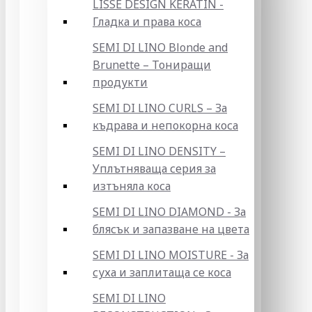
LISSE DESIGN KERATIN -
Гладка и права коса
SEMI DI LINO Blonde and
Brunette – Тониращи
продукти
SEMI DI LINO CURLS – За
къдрава и непокорна коса
SEMI DI LINO DENSITY –
Уплътняваща серия за
изтъняла коса
SEMI DI LINO DIAMOND - За
блясък и запазване на цвета
SEMI DI LINO MOISTURE - За
суха и заплитаща се коса
SEMI DI LINO