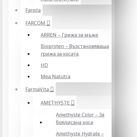
Fanola
FARCOM
ARREN – Грижа за мъже
Bioproten – Възстановяваща
грижа за косата
HD
Mea Natutra
FarmaVita
AMETHYSTE
Amethyste Color – За
боядисана коса
Amethyste Hydrate –