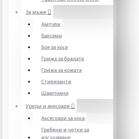
За мъже
Ампули
Балсами
Боя за коса
Грижа за брадата
Грижа за кожата
Стилизанти
Шампоани
Уреди и акесоари
Аксесоари за коса
Гребени и четки за
изсушаване