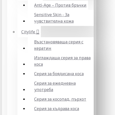
Anti-Age – Против бръчки
Sensitive Skin - За
чувствителна кожа
Citylife
Възстановяваща серия с
кератин
Изглаждаща серия за права
коса
Серия за боядисана коса
Серия за ежедневна
употреба
Серия за косопад, пърхот
Серия за къдрава коса