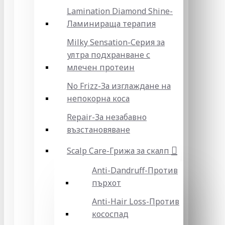
Lamination Diamond Shine-
Ламинираща терапия
Milky Sensation-Серия за
ултра подхранване с
млечен протеин
No Frizz-За изглаждане на
непокорна коса
Repair-За незабавно
възстановяване
Scalp Care-Грижа за скалп
Anti-Dandruff-Против
пърхот
Anti-Hair Loss-Против
кососпад