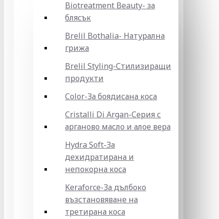
Biotreatment Beauty- за
блясък
Brelil Bothalia- Натурална
грижа
Brelil Styling-Стилизиращи
продукти
Color-За боядисана коса
Cristalli Di Argan-Серия с
арганово масло и алое вера
Hydra Soft-За
дехидратирана и
непокорна коса
Keraforce-За дълбоко
възстановяване на
третирана коса