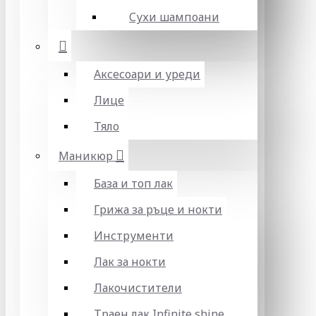
Сухи шампоани
Аксесоари и уреди
Лице
Тяло
Маникюр
База и топ лак
Грижа за ръце и нокти
Инструменти
Лак за нокти
Лакочистители
Траен лак Infinite shine