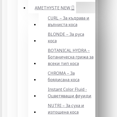
AMETHYSTE NEW
CURL – За къдрава и
вълниста коса
BLONDE – За руса
коса
BOTANICAL HYDRA –
Ботаническа грижа за
всеки тип коса
CHROMA – За
боядисана коса
Instant Color Fluid -
Оцветяващи флуиди
NUTRI – За суха и
изтощена коса