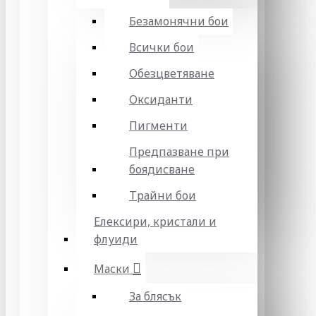
Безамонячни бои
Всички бои
Обезцветяване
Оксиданти
Пигменти
Предпазване при
боядисване
Трайни бои
Елексири, кристали и
флуиди
Маски
За блясък