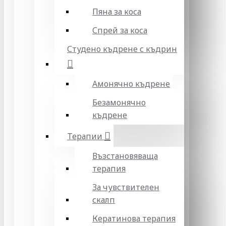
Пяна за коса
Спрей за коса
Студено къдрене с къдрин
Амонячно къдрене
Безамонячно
къдрене
Терапии
Възстановяваща
терапия
За чувствителен
скалп
Кератинова терапия