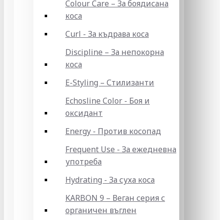
Colour Care – За боядисана
коса
Curl - За къдрава коса
Discipline – За непокорна
коса
E-Styling – Стилизанти
Echosline Color - Боя и
оксидант
Energy - Против косопад
Frequent Use - За ежедневна
употреба
Hydrating - За суха коса
KARBON 9 – Веган серия с
органичен въглен