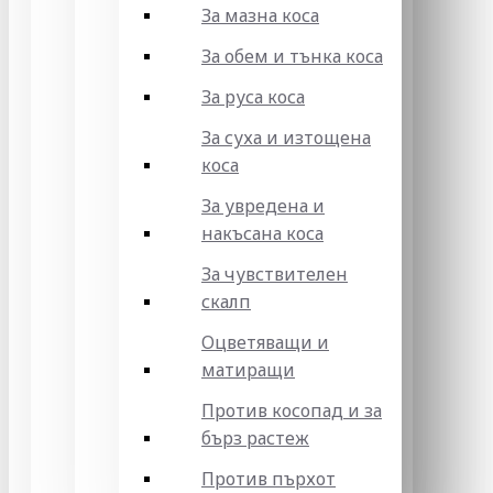
За мазна коса
За обем и тънка коса
За руса коса
За суха и изтощена
коса
За увредена и
накъсана коса
За чувствителен
скалп
Оцветяващи и
матиращи
Против косопад и за
бърз растеж
Против пърхот