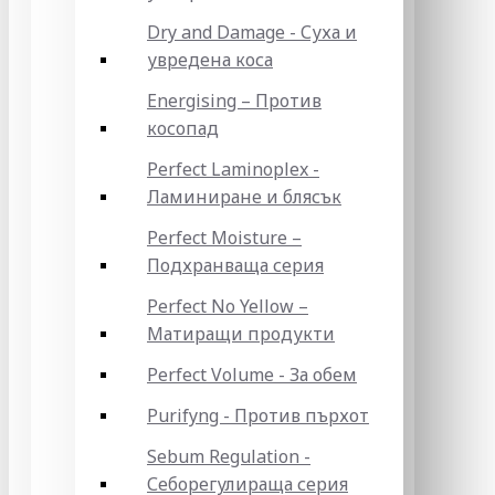
Dry and Damage - Суха и
увредена коса
Energising – Против
косопад
Perfect Laminoplex -
Ламиниране и блясък
Perfect Moisture –
Подхранваща серия
Perfect No Yellow –
Матиращи продукти
Perfect Volume - За обем
Purifyng - Против пърхот
Sebum Regulation -
Себорегулираща серия