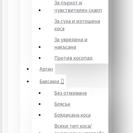
За пърхот и
чувствителен скалп
За суха и изтощена
коса
За увредена и
накъсана
Против косопад
Арган
Балсами
Без отмиване
Блясък
Боядисана коса
Всеки тип коса/