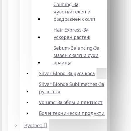
Calming-За
чувствителен и
раздразнен скалп
Hair Express-За
ускорен растеж
Sebum-Balancing-За
мазен скалп и сухи
краища
Silver Blond-За руса коса
Silver Blonde Sublіmeches-За
руса коса
Volume-За обем и плътност
Боя и технически продукти
Byothea