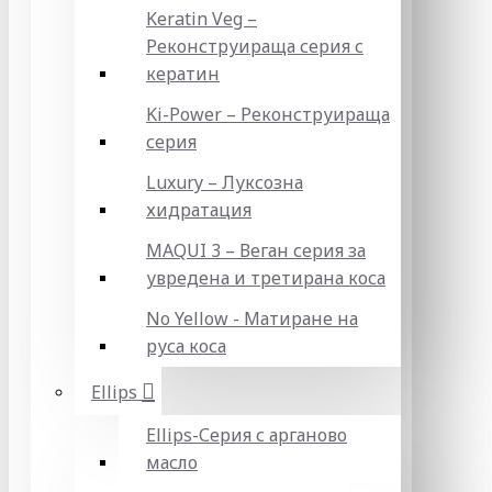
Keratin Veg –
Реконструираща серия с
кератин
Ki-Power – Реконструираща
серия
Luxury – Луксозна
хидратация
MAQUI 3 – Веган серия за
увредена и третирана коса
No Yellow - Матиране на
руса коса
Ellips
Ellips-Серия с арганово
масло