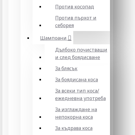
Против косопад
Против пърхот и
себорея
Шампоани
Дълбоко почистващи
и след боядисване
За блясък
За боядисана коса
За всеки тип коса/
ежедневна употреба
За изглаждане на
непокорна коса
За къдрава коса