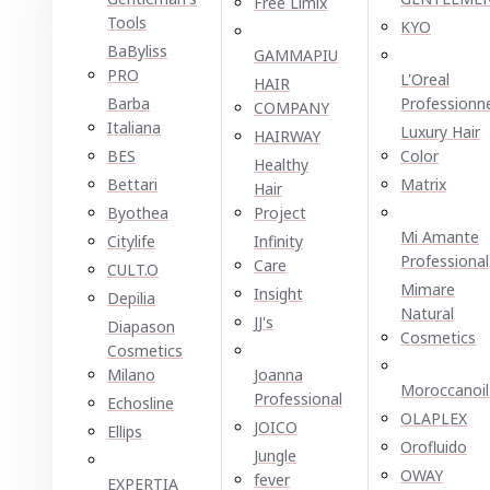
Free Limix
Tools
KYO
BaByliss
GAMMAPIU
PRO
L'Oreal
HAIR
Barba
Professionn
COMPANY
Italiana
Luxury Hair
HAIRWAY
BES
Color
Healthy
Bettari
Matrix
Hair
Byothea
Project
Mi Amante
Citylife
Infinity
Professional
Care
CULT.O
Mimare
Insight
Depilia
Natural
JJ's
Diapason
Cosmetics
Cosmetics
Milano
Joanna
Moroccanoil
Professional
Echosline
OLAPLEX
JOICO
Ellірѕ
Orofluido
Jungle
OWAY
fever
EXPERTIA