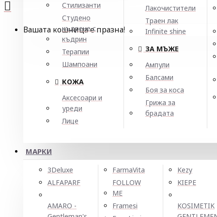
Стилизанти
Лакочистители
Студено
Траен лак
къдрене с
Вашата кошница е празна!
Infinite shine
къдрин
ЗА МЪЖЕ
Терапии
Шампоани
Ампули
Балсами
КОЖА
Боя за коса
Аксесоари и
Грижа за
уреди
брадата
Лице
МАРКИ
3Deluxe
FarmaVita
Kezy
ALFAPARF
FOLLOW
KIEPE
ME
AMARO -
Framesi
KOSIMETIK
Gentleman's
GENTLEME