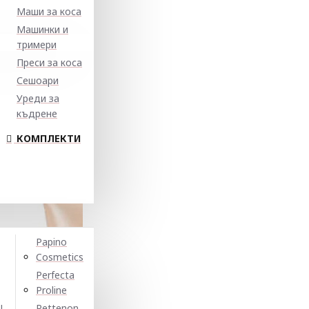
Маши за коса
Машинки и
тримери
Преси за коса
Сешоари
Уреди за
къдрене
КОМПЛЕКТИ
Papino
Cosmetics
Perfecta
Proline
N
Pettenon