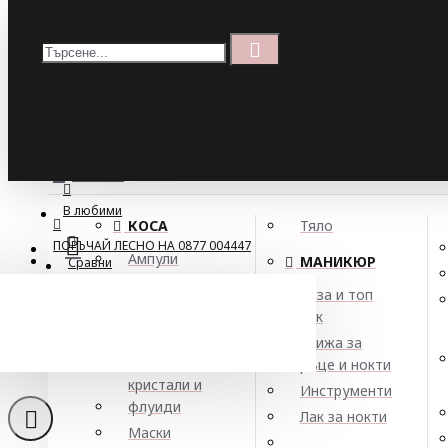
Меню
Кошница
Menu
ПОРЪЧАЙ ЛЕСНО НА 0877 004447
МЕНЮ
В любими
КОСА
Тяло
ПОРЪЧАЙ ЛЕСНО НА 0877 004447
Ампули
МАНИКЮР
Сравни
Арган
База и топ
Балсами
лак
Боя за коса
Грижа за
Елексири,
ръце и нокти
кристали и
Инструменти
флуиди
Лак за нокти
Маски