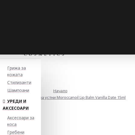
Грижа за
кожата
Стилизанти
Шампоани
Начало
Подхранващ балсам за устни Moroccanoil Lip Balm Vanilla Date 15ml
УРЕДИ И
АКСЕСОАРИ
Аксесоари за
коса
Гребени