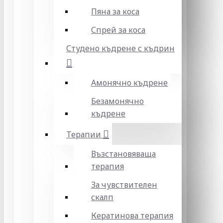
Пяна за коса
Спрей за коса
Студено къдрене с къдрин
Амонячно къдрене
Безамонячно
къдрене
Терапии
Възстановяваща
терапия
За чувствителен
скалп
Кератинова терапия