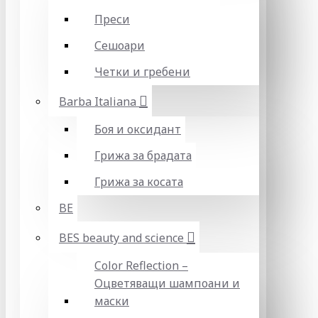
Преси
Сешоари
Четки и гребени
Barba Italiana
Боя и оксидант
Грижа за брадата
Грижа за косата
BE
BES beauty and science
Color Reflection –
Оцветяващи шампоани и
маски