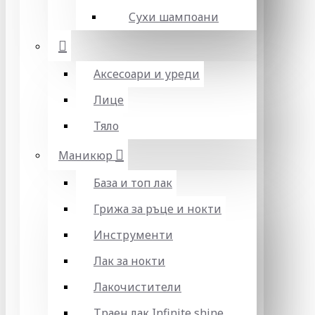
Сухи шампоани
Аксесоари и уреди
Лице
Тяло
Маникюр
База и топ лак
Грижа за ръце и нокти
Инструменти
Лак за нокти
Лакочистители
Траен лак Infinite shine