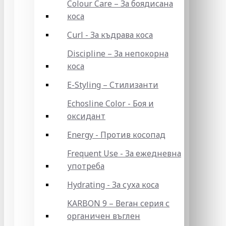
Colour Care – За боядисана
коса
Curl - За къдрава коса
Discipline – За непокорна
коса
E-Styling – Стилизанти
Echosline Color - Боя и
оксидант
Energy - Против косопад
Frequent Use - За ежедневна
употреба
Hydrating - За суха коса
KARBON 9 – Веган серия с
органичен въглен