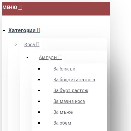
МЕНЮ
Категории
Коса
Ампули
За блясък
За боядисана коса
За бърз растеж
За мазна коса
За мъже
За обем