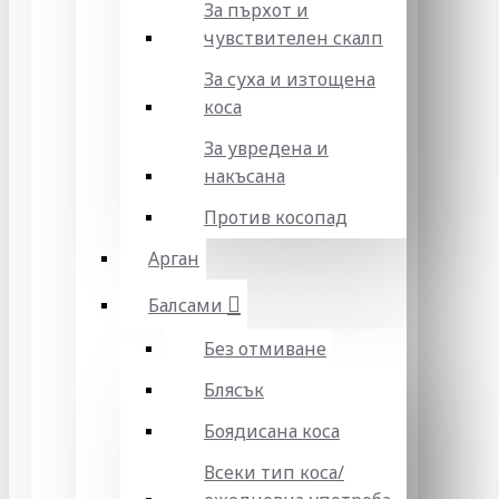
За пърхот и
чувствителен скалп
За суха и изтощена
коса
За увредена и
накъсана
Против косопад
Арган
Балсами
Без отмиване
Блясък
Боядисана коса
Всеки тип коса/