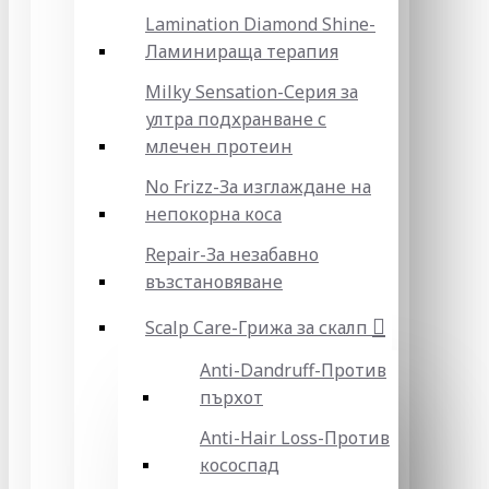
Lamination Diamond Shine-
Ламинираща терапия
Milky Sensation-Серия за
ултра подхранване с
млечен протеин
No Frizz-За изглаждане на
непокорна коса
Repair-За незабавно
възстановяване
Scalp Care-Грижа за скалп
Anti-Dandruff-Против
пърхот
Anti-Hair Loss-Против
кососпад