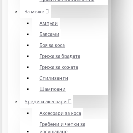
За мъже
Ампули
Балсами
Боя за коса
Грижа за брадата
Грижа за кожата
Стилизанти
Шампоани
Уреди и акесоари
Аксесоари за коса
Гребени и четки за
изсушаване