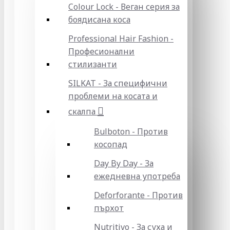
Colour Lock - Веган серия за
боядисана коса
Professional Hair Fashion -
Професионални
стилизанти
SILKAT - За специфични
проблеми на косата и
скалпа
Bulboton - Против
косопад
Day By Day - За
ежедневна употреба
Deforforante - Против
пърхот
Nutritivo - За суха и