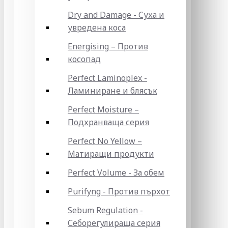
Dry and Damage - Суха и
увредена коса
Energising – Против
косопад
Perfect Laminoplex -
Ламиниране и блясък
Perfect Moisture –
Подхранваща серия
Perfect No Yellow –
Матиращи продукти
Perfect Volume - За обем
Purifyng - Против пърхот
Sebum Regulation -
Себорегулираща серия