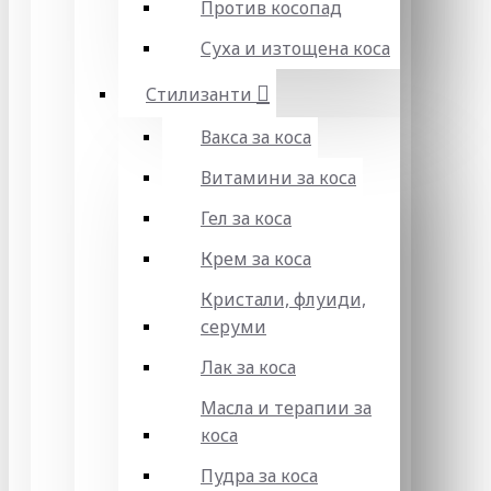
Против косопад
Суха и изтощена коса
Стилизанти
Вакса за коса
Витамини за коса
Гел за коса
Крем за коса
Кристали, флуиди,
серуми
Лак за коса
Масла и терапии за
коса
Пудра за коса