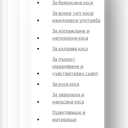
За боядисана коса
За всеки тип коса/
ежедневна употреба
За изглаждане и
непокорна коса
За къдрава коса
За пърхот,
омазняване и
чувствителен скалп
За руса коса
За увредена и
накъсана коса
Оцветяващи и
матиращи