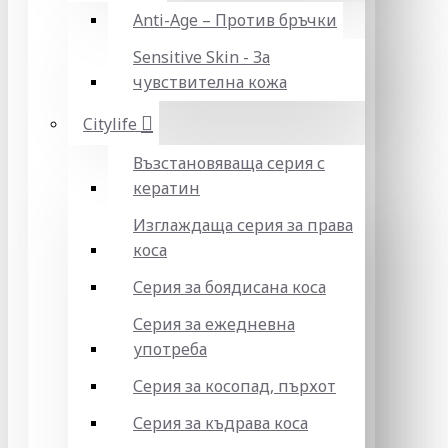
Anti-Age – Против бръчки
Sensitive Skin - За
чувствителна кожа
Citylife
Възстановяваща серия с
кератин
Изглаждаща серия за права
коса
Серия за боядисана коса
Серия за ежедневна
употреба
Серия за косопад, пърхот
Серия за къдрава коса