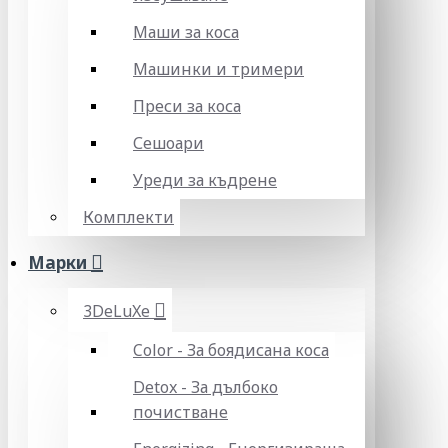
Маши за коса
Машинки и тримери
Преси за коса
Сешоари
Уреди за къдрене
Комплекти
Марки
3DeLuXe
Color - За боядисана коса
Detox - За дълбоко
почистване