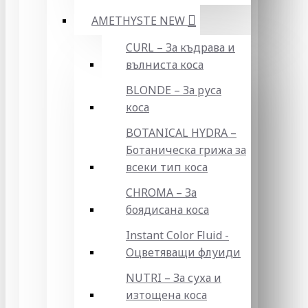
AMETHYSTE NEW
CURL – За къдрава и
вълниста коса
BLONDE – За руса
коса
BOTANICAL HYDRA –
Ботаническа грижа за
всеки тип коса
CHROMA – За
боядисана коса
Instant Color Fluid -
Оцветяващи флуиди
NUTRI – За суха и
изтощена коса