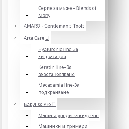
Серия за мъже - Blends of
Many
AMARO - Gentleman's Tools
Arte Care
Hyaluronic line-За
хидратация
Keratin line–За
възстановяване
Macadamia line-За
подхранване
Babyliss Pro
Маши и уреди за къдрене
Машинки и тримери