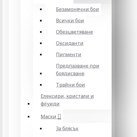
Безамонячни бои
Всички бои
Обезцветяване
Оксиданти
Пигменти
Предпазване при
боядисване
Трайни бои
Елексири, кристали и
флуиди
Маски
За блясък