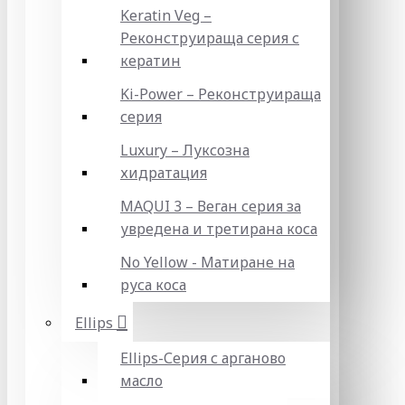
Keratin Veg –
Реконструираща серия с
кератин
Ki-Power – Реконструираща
серия
Luxury – Луксозна
хидратация
MAQUI 3 – Веган серия за
увредена и третирана коса
No Yellow - Матиране на
руса коса
Ellips
Ellips-Серия с арганово
масло