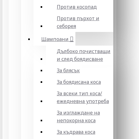
Против косопад
Против пърхот и
себорея
Шампоани
Дълбоко почистващи
и след боядисване
За блясък
За боядисана коса
За всеки тип коса/
ежедневна употреба
За изглаждане на
непокорна коса
За къдрава коса