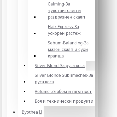
Calming-За
чувствителен и
раздразнен скалп
Hair Express-За
ускорен растеж
Sebum-Balancing-За
мазен скалп и сухи
краища
Silver Blond-За руса коса
Silver Blonde Sublіmeches-За
руса коса
Volume-За обем и плътност
Боя и технически продукти
Byothea