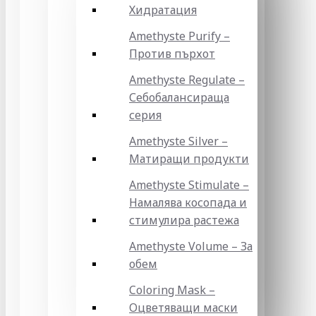
Хидратация
Amethyste Purify –
Против пърхот
Amethyste Regulate –
Себобалансираща
серия
Amethyste Silver –
Матиращи продукти
Amethyste Stimulate –
Намалява косопада и
стимулира растежа
Amethyste Volume – За
обем
Coloring Mask –
Оцветяващи маски