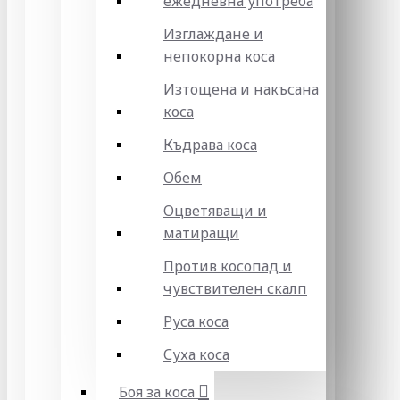
ежедневна употреба
Изглаждане и
непокорна коса
Изтощена и накъсана
коса
Къдрава коса
Обем
Оцветяващи и
матиращи
Против косопад и
чувствителен скалп
Руса коса
Суха коса
Боя за коса