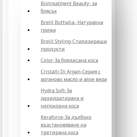
Biotreatment Beauty- за
блясък
Brelil Bothalia- Натурална
грижа
Brelil Styling-Стилизиращи
продукти
Color-За боядисана коса
Cristalli Di Argan-Серия с
арганово масло и алое вера
Hydra Soft-За
дехидратирана и
непокорна коса
Keraforce-За дълбоко
възстановяване на
третирана коса