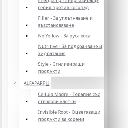
Energizing - Енергизираща
серия против косопад
Filler - За уплътняване и
възстановяване
No Yellow - За руса коса
Nutritive - За подхранване и
хидратация
Style - Стилизиращи
продукти
ALFAPARF
Cellula Madre - Терапия със
стволови клетки
Invisible Root - Оцветяващи
продукти за корени