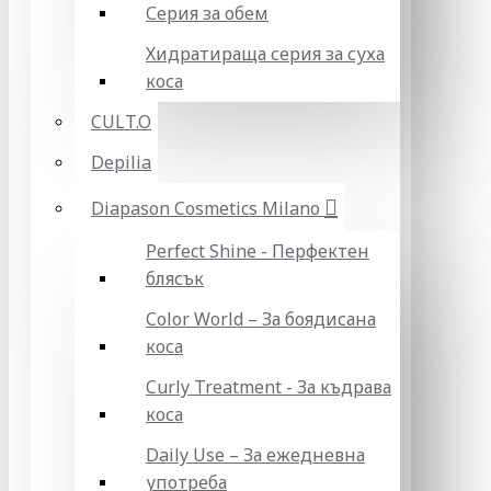
Серия за обем
Хидратираща серия за суха
коса
CULT.O
Depilia
Diapason Cosmetics Milano
Perfect Shine - Перфектен
блясък
Color World – За боядисана
коса
Curly Treatment - За къдрава
коса
Daily Use – За ежедневна
употреба