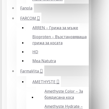
Fanola
FARCOM
ARREN – Грижа за мъже
Bioproten – Възстановяваща
грижа за косата
HD
Mea Natutra
FarmaVita
AMETHYSTE
Amethyste Color – За
боядисана коса
Amethyste Hydrate –