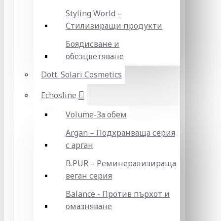
Styling World –
Стилизиращи продукти
Боядисване и
обезцветяване
Dott. Solari Cosmetics
Echosline
Volume-За обем
Argan – Подхранваща серия
с арган
B.PUR – Реминерализираща
веган серия
Balance - Против пърхот и
омазняване