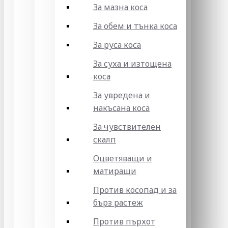
За мазна коса
За обем и тънка коса
За руса коса
За суха и изтощена
коса
За увредена и
накъсана коса
За чувствителен
скалп
Оцветяващи и
матиращи
Против косопад и за
бърз растеж
Против пърхот