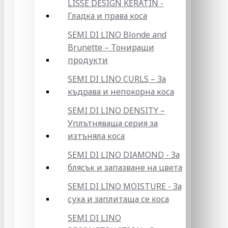
LISSE DESIGN KERATIN -
Гладка и права коса
SEMI DI LINO Blonde and
Brunette – Тониращи
продукти
SEMI DI LINO CURLS – За
къдрава и непокорна коса
SEMI DI LINO DENSITY –
Уплътняваща серия за
изтъняла коса
SEMI DI LINO DIAMOND - За
блясък и запазване на цвета
SEMI DI LINO MOISTURE - За
суха и заплитаща се коса
SEMI DI LINO