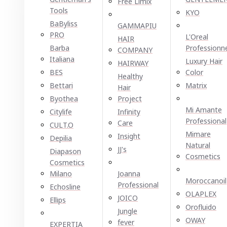
Free Limix
Tools
KYO
BaByliss
GAMMAPIU
PRO
L'Oreal
HAIR
Barba
Professionn
COMPANY
Italiana
Luxury Hair
HAIRWAY
BES
Color
Healthy
Bettari
Matrix
Hair
Byothea
Project
Mi Amante
Citylife
Infinity
Professional
Care
CULT.O
Mimare
Insight
Depilia
Natural
JJ's
Diapason
Cosmetics
Cosmetics
Milano
Joanna
Moroccanoil
Professional
Echosline
OLAPLEX
JOICO
Ellірѕ
Orofluido
Jungle
OWAY
fever
EXPERTIA