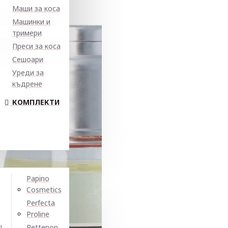
Маши за коса
Машинки и
тримери
Преси за коса
Сешоари
Уреди за
къдрене
КОМПЛЕКТИ
Papino
Cosmetics
Perfecta
Proline
N
Pettenon