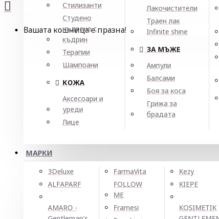
Стилизанти
Лакочистители
Студено
Траен лак
къдрене с
Вашата кошница е празна!
Infinite shine
къдрин
ЗА МЪЖЕ
Терапии
Шампоани
Ампули
Балсами
КОЖА
Боя за коса
Аксесоари и
Грижа за
уреди
брадата
Лице
МАРКИ
3Deluxe
FarmaVita
Kezy
ALFAPARF
FOLLOW
KIEPE
ME
AMARO -
Framesi
KOSIMETIK
Gentleman's
GENTLEME