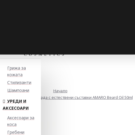
Грижа за
кожата
Стилизанти
Шампоани
Начало
хранващо олио за брада с естествени съставки AMARO Beard Oil 50ml
УРЕДИ И
АКСЕСОАРИ
Аксесоари за
коса
Гребени