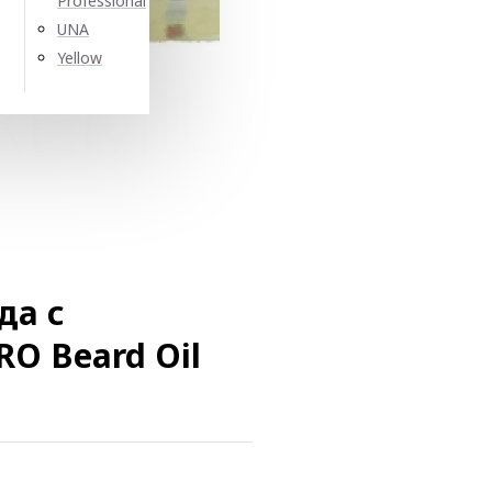
Professional
UNA
Yellow
да с
O Beard Oil