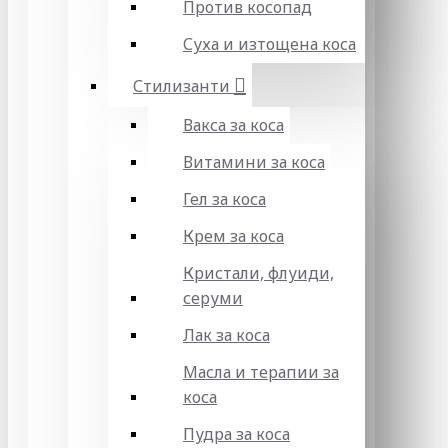
Против косопад
Суха и изтощена коса
Стилизанти
Вакса за коса
Витамини за коса
Гел за коса
Крем за коса
Кристали, флуиди,
серуми
Лак за коса
Масла и терапии за
коса
Пудра за коса