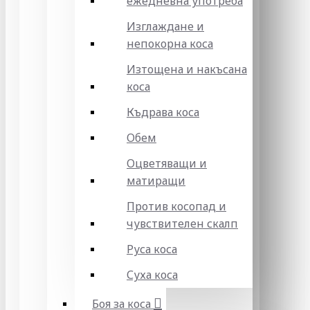
ежедневна употреба
Изглаждане и
непокорна коса
Изтощена и накъсана
коса
Къдрава коса
Обем
Оцветяващи и
матиращи
Против косопад и
чувствителен скалп
Руса коса
Суха коса
Боя за коса