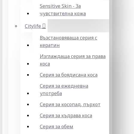
Sensitive Skin - За
чувствителна кожа
Citylife
Възстановяваща серия с
кератин
Изглаждаща серия за права
коса
Серия за боядисана коса
Серия за ежедневна
употреба
Серия за косопад, пърхот
Серия за къдрава коса
Серия за обем