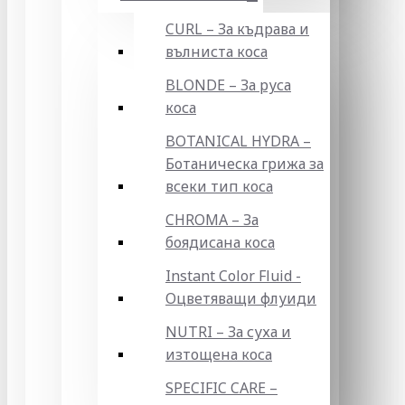
CURL – За къдрава и
вълниста коса
BLONDE – За руса
коса
BOTANICAL HYDRA –
Ботаническа грижа за
всеки тип коса
CHROMA – За
боядисана коса
Instant Color Fluid -
Оцветяващи флуиди
NUTRI – За суха и
изтощена коса
SPECIFIC CARE –