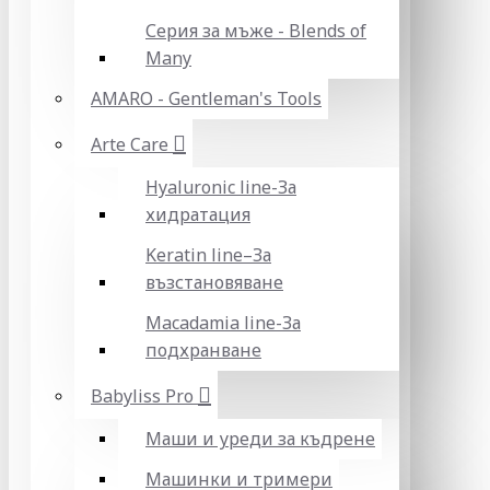
Серия за мъже - Blends of
Many
AMARO - Gentleman's Tools
Arte Care
Hyaluronic line-За
хидратация
Keratin line–За
възстановяване
Macadamia line-За
подхранване
Babyliss Pro
Маши и уреди за къдрене
Машинки и тримери