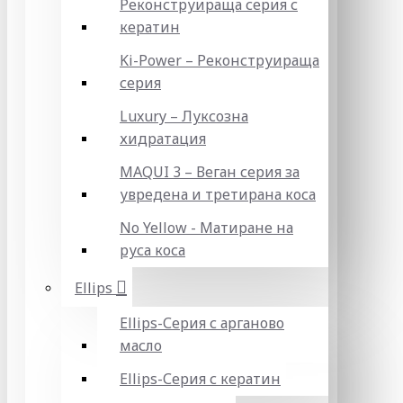
Реконструираща серия с
кератин
Ki-Power – Реконструираща
серия
Luxury – Луксозна
хидратация
MAQUI 3 – Веган серия за
увредена и третирана коса
No Yellow - Матиране на
руса коса
Ellips
Ellips-Серия с арганово
масло
Ellips-Серия с кератин