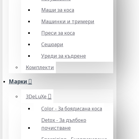
Маши за коса
Машинки и тримери
Преси за коса
Сешоари
Уреди за къдрене
Комплекти
Марки
3DeLuXe
Color - За боядисана коса
Detox - За дълбоко
почистване