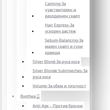
Calming-За
чувствителен и
раздразнен скалп
Hair Express-За
ускорен растеж
Sebum-Balancing-За
мазен скалп и сухи
краища
Silver Blond-За руса коса
Silver Blonde Sublіmeches-За
руса коса
Volume-За обем и плътност
Byothea
Anti-Age – Против бръчки