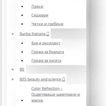
Преси
Сешоари
Четки и гребени
Barba Italiana
Боя и оксидант
Грижа за брадата
Грижа за косата
BE
BES beauty and science
Color Reflection –
Оцветяващи шампоани и
маски