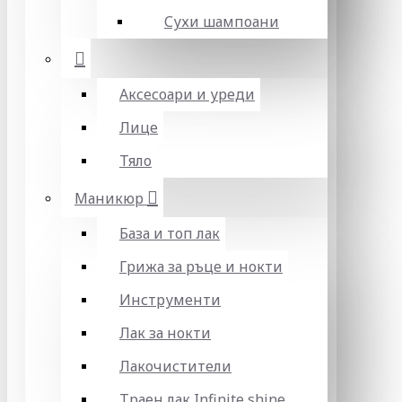
Сухи шампоани
Аксесоари и уреди
Лице
Тяло
Маникюр
База и топ лак
Грижа за ръце и нокти
Инструменти
Лак за нокти
Лакочистители
Траен лак Infinite shine