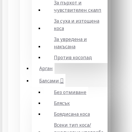
За пърхот и
чувствителен скалп
За суха и изтощена
коса
За увредена и
накъсана
Против косопад
Арган
Балсами
Без отмиване
Блясък
Боядисана коса
Всеки тип коса/