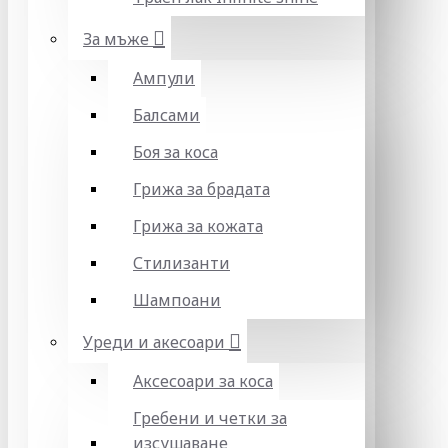
За мъже
Ампули
Балсами
Боя за коса
Грижа за брадата
Грижа за кожата
Стилизанти
Шампоани
Уреди и акесоари
Аксесоари за коса
Гребени и четки за
изсушаване