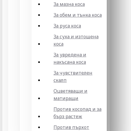
За мазна коса
За обем и тънка коса
За руса коса
За суха и изтощена
коса
За увредена и
накъсана коса
За чувствителен
скалп
Оцветяващи и
матиращи
Против косопад и за
бърз растеж
Против пърхот