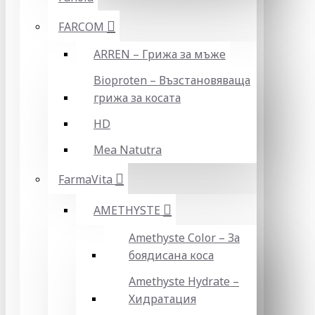
FARCOM
ARREN – Грижа за мъже
Bioproten – Възстановяваща
грижа за косата
HD
Mea Natutra
FarmaVita
AMETHYSTE
Amethyste Color – За
боядисана коса
Amethyste Hydrate –
Хидратация