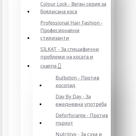
Colour Lock - Веган серия за
боядисана коса
Professional Hair Fashion -
Професионални
стилизанти
SILKAT - За специфични
проблеми на косата и
скалпа
Bulboton - Против
косопад
Day By Day - За
ежедневна употреба
Deforforante - Против
пърхот
Nutritivo - За суха и