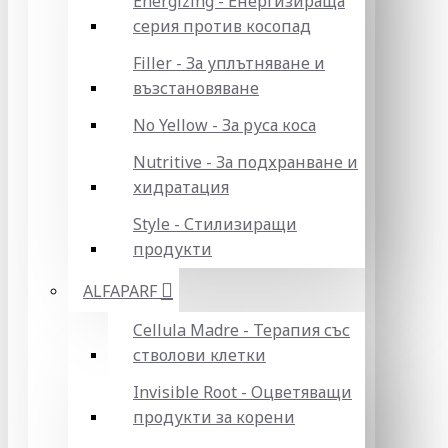
Energizing - Енергизираща
серия против косопад
Filler - За уплътняване и
възстановяване
No Yellow - За руса коса
Nutritive - За подхранване и
хидратация
Style - Стилизиращи
продукти
ALFAPARF
Cellula Madre - Терапия със
стволови клетки
Invisible Root - Оцветяващи
продукти за корени