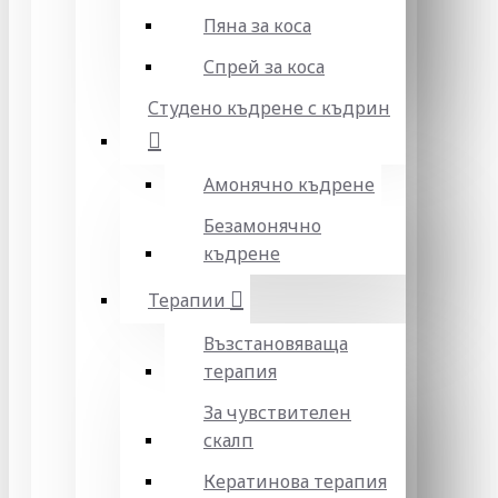
Пяна за коса
Спрей за коса
Студено къдрене с къдрин
Амонячно къдрене
Безамонячно
къдрене
Терапии
Възстановяваща
терапия
За чувствителен
скалп
Кератинова терапия