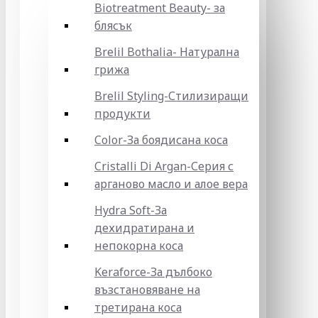
Biotreatment Beauty- за
блясък
Brelil Bothalia- Натурална
грижа
Brelil Styling-Стилизиращи
продукти
Color-За боядисана коса
Cristalli Di Argan-Серия с
арганово масло и алое вера
Hydra Soft-За
дехидратирана и
непокорна коса
Keraforce-За дълбоко
възстановяване на
третирана коса