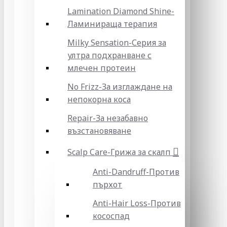
Lamination Diamond Shine-
Ламинираща терапия
Milky Sensation-Серия за
ултра подхранване с
млечен протеин
No Frizz-За изглаждане на
непокорна коса
Repair-За незабавно
възстановяване
Scalp Care-Грижа за скалп
Anti-Dandruff-Против
пърхот
Anti-Hair Loss-Против
кососпад