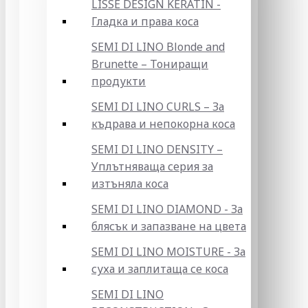
LISSE DESIGN KERATIN -
Гладка и права коса
SEMI DI LINO Blonde and
Brunette – Тониращи
продукти
SEMI DI LINO CURLS – За
къдрава и непокорна коса
SEMI DI LINO DENSITY –
Уплътняваща серия за
изтъняла коса
SEMI DI LINO DIAMOND - За
блясък и запазване на цвета
SEMI DI LINO MOISTURE - За
суха и заплитаща се коса
SEMI DI LINO