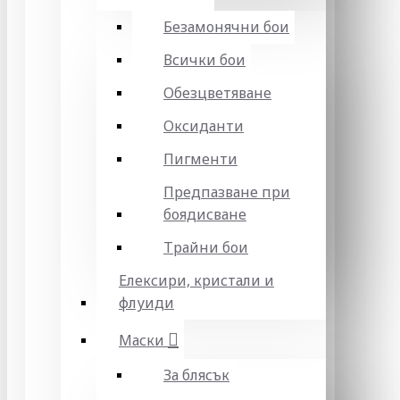
Безамонячни бои
Всички бои
Обезцветяване
Оксиданти
Пигменти
Предпазване при
боядисване
Трайни бои
Елексири, кристали и
флуиди
Маски
За блясък