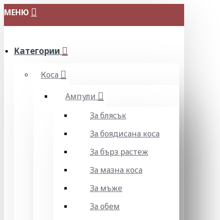
МЕНЮ
Категории
Коса
Ампули
За блясък
За боядисана коса
За бърз растеж
За мазна коса
За мъже
За обем