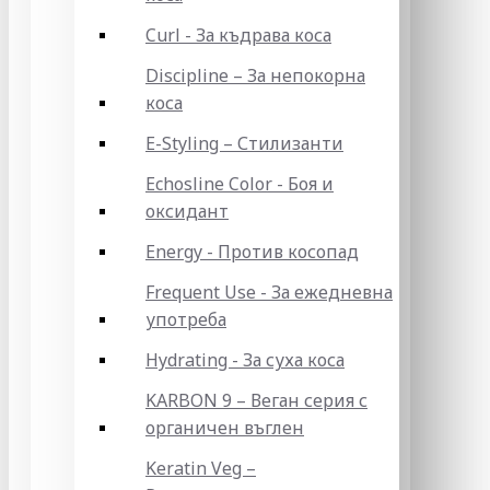
Curl - За къдрава коса
Discipline – За непокорна
коса
E-Styling – Стилизанти
Echosline Color - Боя и
оксидант
Energy - Против косопад
Frequent Use - За ежедневна
употреба
Hydrating - За суха коса
KARBON 9 – Веган серия с
органичен въглен
Keratin Veg –