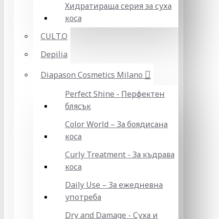
Хидратираща серия за суха
коса
CULT.O
Depilia
Diapason Cosmetics Milano
Perfect Shine - Перфектен
блясък
Color World – За боядисана
коса
Curly Treatment - За къдрава
коса
Daily Use – За ежедневна
употреба
Dry and Damage - Суха и