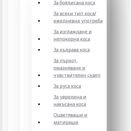
За боядисана коса
За всеки тип коса/
ежедневна употреба
За изглаждане и
непокорна коса
За къдрава коса
За пърхот,
омазняване и
чувствителен скалп
За руса коса
За увредена и
накъсана коса
Оцветяващи и
матиращи