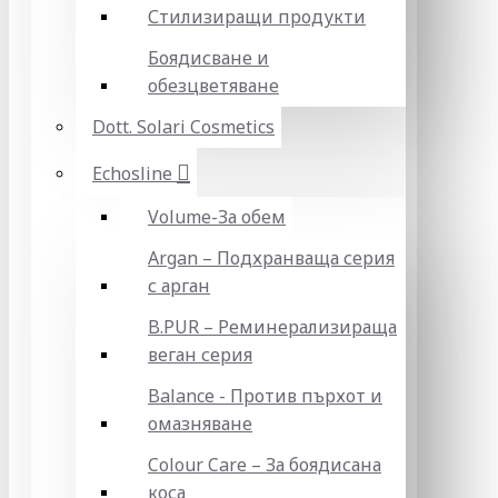
Стилизиращи продукти
Боядисване и
обезцветяване
Dott. Solari Cosmetics
Echosline
Volume-За обем
Argan – Подхранваща серия
с арган
B.PUR – Реминерализираща
веган серия
Balance - Против пърхот и
омазняване
Colour Care – За боядисана
коса