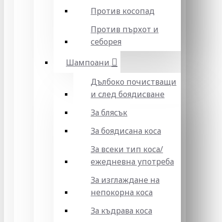
Против косопад
Против пърхот и
себорея
Шампоани
Дълбоко почистващи
и след боядисване
За блясък
За боядисана коса
За всеки тип коса/
ежедневна употреба
За изглаждане на
непокорна коса
За къдрава коса