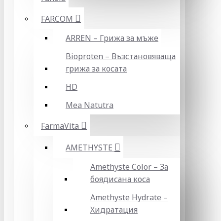
FARCOM
ARREN – Грижа за мъже
Bioproten – Възстановяваща
грижа за косата
HD
Mea Natutra
FarmaVita
AMETHYSTE
Amethyste Color – За
боядисана коса
Amethyste Hydrate –
Хидратация