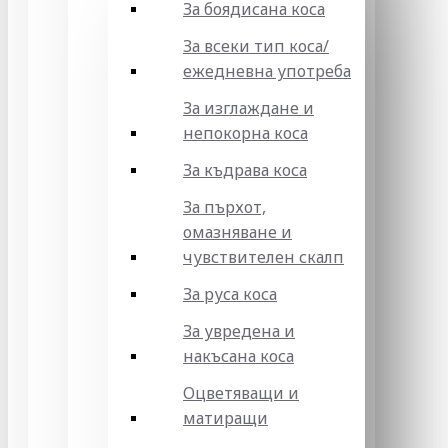
За боядисана коса
За всеки тип коса/
ежедневна употреба
За изглаждане и
непокорна коса
За къдрава коса
За пърхот,
омазняване и
чувствителен скалп
За руса коса
За увредена и
накъсана коса
Оцветяващи и
матиращи