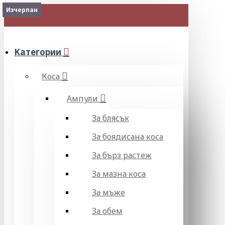
Изчерпан
Изчерпан
МЕНЮ
Категории
Коса
Ампули
За блясък
За боядисана коса
За бърз растеж
За мазна коса
За мъже
За обем