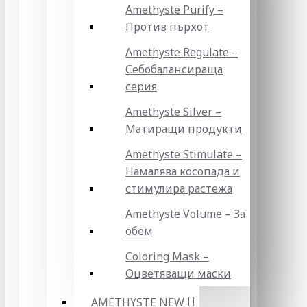
Amethyste Purify –
Против пърхот
Amethyste Regulate –
Себобалансираща
серия
Amethyste Silver –
Матиращи продукти
Amethyste Stimulate –
Намалява косопада и
стимулира растежа
Amethyste Volume – За
обем
Coloring Mask –
Оцветяващи маски
AMETHYSTE NEW