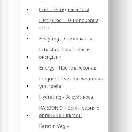
Curl - За къдрава коса
Discipline – За непокорна
коса
E-Styling – Стилизанти
Echosline Color - Боя и
оксидант
Energy - Против косопад
Frequent Use - За ежедневна
употреба
Hydrating - За суха коса
KARBON 9 – Веган серия с
органичен въглен
Keratin Veg –