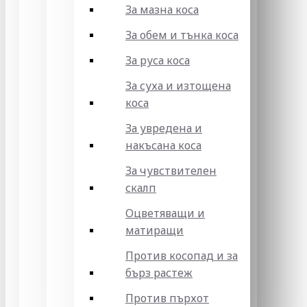
За мазна коса
За обем и тънка коса
За руса коса
За суха и изтощена
коса
За увредена и
накъсана коса
За чувствителен
скалп
Оцветяващи и
матиращи
Против косопад и за
бърз растеж
Против пърхот