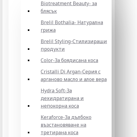
Biotreatment Beauty- за
блясък
Brelil Bothalia- Натурална
грижа
Brelil Styling-Стилизиращи
продукти
Color-За боядисана коса
Cristalli Di Argan-Серия с
арганово масло и алое вера
Hydra Soft-За
дехидратирана и
непокорна коса
Keraforce-За дълбоко
възстановяване на
третирана коса