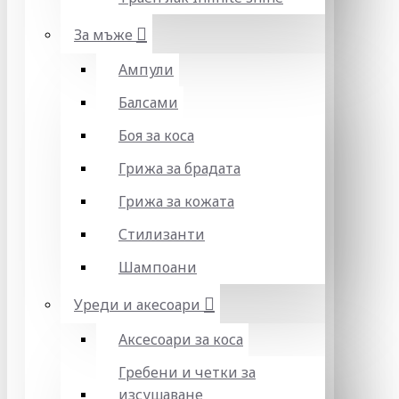
За мъже
Ампули
Балсами
Боя за коса
Грижа за брадата
Грижа за кожата
Стилизанти
Шампоани
Уреди и акесоари
Аксесоари за коса
Гребени и четки за
изсушаване