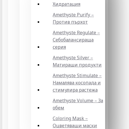
Хидратация
Amethyste Purify –
Против пърхот
Amethyste Regulate –
Себобалансираща
серия
Amethyste Silver –
Матиращи продукти
Amethyste Stimulate –
Намалява косопада и
стимулира растежа
Amethyste Volume – За
обем
Coloring Mask –
Оцветяващи маски