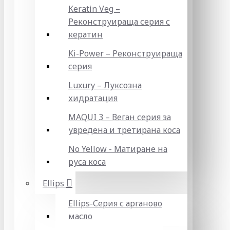
Keratin Veg –
Реконструираща серия с
кератин
Ki-Power – Реконструираща
серия
Luxury – Луксозна
хидратация
MAQUI 3 – Веган серия за
увредена и третирана коса
No Yellow - Матиране на
руса коса
Ellips
Ellips-Серия с арганово
масло