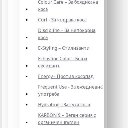
Colour Care – За боядисана
коса
Curl - За къдрава коса
Discipline – За непокорна
коса
E-Styling – Стилизанти
Echosline Color - Боя и
оксидант
Energy - Против косопад
Frequent Use - За ежедневна
употреба
Hydrating - За суха коса
KARBON 9 – Веган серия с
органичен въглен