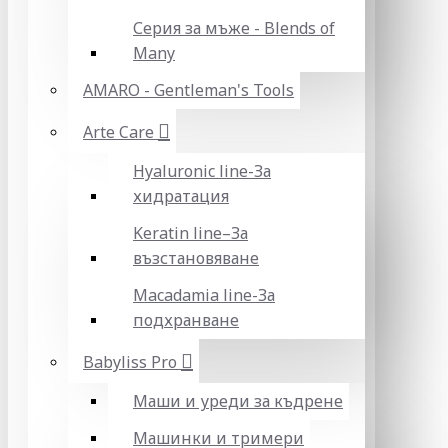
Серия за мъже - Blends of
Many
AMARO - Gentleman's Tools
Arte Care
Hyaluronic line-За
хидратация
Keratin line–За
възстановяване
Macadamia line-За
подхранване
Babyliss Pro
Маши и уреди за къдрене
Машинки и тримери