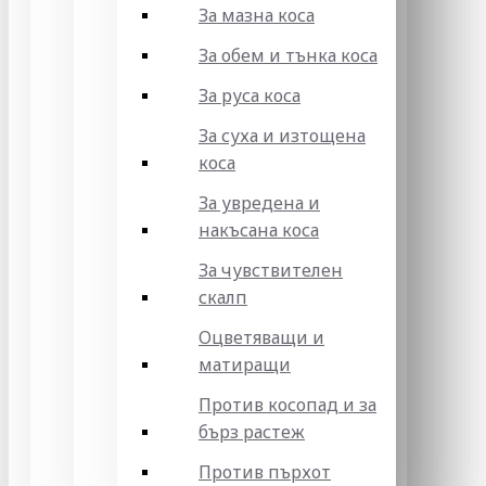
За мазна коса
За обем и тънка коса
За руса коса
За суха и изтощена
коса
За увредена и
накъсана коса
За чувствителен
скалп
Оцветяващи и
матиращи
Против косопад и за
бърз растеж
Против пърхот