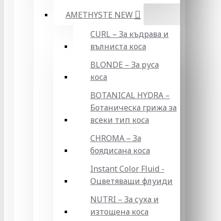
AMETHYSTE NEW
CURL – За къдрава и
вълниста коса
BLONDE – За руса
коса
BOTANICAL HYDRA –
Ботаническа грижа за
всеки тип коса
CHROMA – За
боядисана коса
Instant Color Fluid -
Оцветяващи флуиди
NUTRI – За суха и
изтощена коса