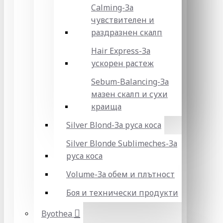
Calming-За
чувствителен и
раздразнен скалп
Hair Express-За
ускорен растеж
Sebum-Balancing-За
мазен скалп и сухи
краища
Silver Blond-За руса коса
Silver Blonde Sublіmeches-За
руса коса
Volume-За обем и плътност
Боя и технически продукти
Byothea