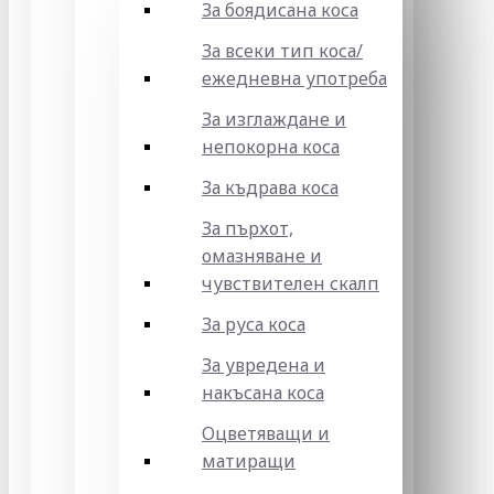
За боядисана коса
За всеки тип коса/
ежедневна употреба
За изглаждане и
непокорна коса
За къдрава коса
За пърхот,
омазняване и
чувствителен скалп
За руса коса
За увредена и
накъсана коса
Оцветяващи и
матиращи