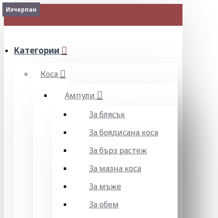
2-3 Days
Изчерпан
Изчерпан
МЕНЮ
Категории
Коса
Ампули
За блясък
За боядисана коса
За бърз растеж
За мазна коса
За мъже
За обем