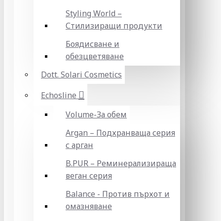
Styling World –
Стилизиращи продукти
Боядисване и
обезцветяване
Dott. Solari Cosmetics
Echosline
Volume-За обем
Argan – Подхранваща серия
с арган
B.PUR – Реминерализираща
веган серия
Balance - Против пърхот и
омазняване