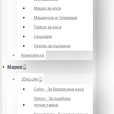
Маши за коса
Машинки и тримери
Преси за коса
Сешоари
Уреди за къдрене
Комплекти
Марки
3DeLuXe
Color - За боядисана коса
Detox - За дълбоко
почистване