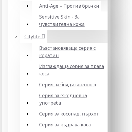
Anti-Age – Против бръчки
Sensitive Skin - За
чувствителна кожа
Citylife
Възстановяваща серия с
кератин
Изглаждаща серия за права
коса
Серия за боядисана коса
Серия за ежедневна
употреба
Серия за косопад, пърхот
Серия за къдрава коса