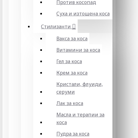
Против косопад
Суха и изтощена коса
Стилизанти
Вакса за коса
Витамини за коса
Гел за коса
Крем за коса
Кристали, флуиди,
серуми
Лак за коса
Масла и терапии за
коса
Пудра за коса