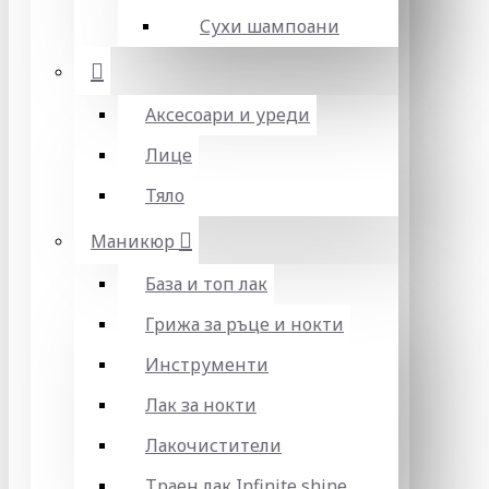
Сухи шампоани
Аксесоари и уреди
Лице
Тяло
Маникюр
База и топ лак
Грижа за ръце и нокти
Инструменти
Лак за нокти
Лакочистители
Траен лак Infinite shine