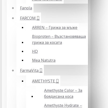
Fanola
FARCOM
ARREN – Грижа за мъже
Bioproten – Възстановяваща
грижа за косата
HD
Mea Natutra
FarmaVita
AMETHYSTE
Amethyste Color – За
боядисана коса
Amethyste Hydrate –