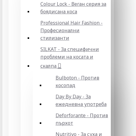
Colour Lock - Веган серия за
боядисана коса
Professional Hair Fashion -
Професионални
стилизанти
SILKAT - За специфични
проблеми на косата и
скалпа
Bulboton - Против
косопад
Day By Day - За
ежедневна употреба
Deforforante - Против
пърхот
Nutritivo - За суха и