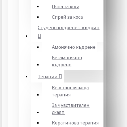
Пяна за коса
Спрей за коса
Студено къдрене с къдрин
Амонячно къдрене
Безамонячно
къдрене
Терапии
Възстановяваща
терапия
За чувствителен
скалп
Кератинова терапия