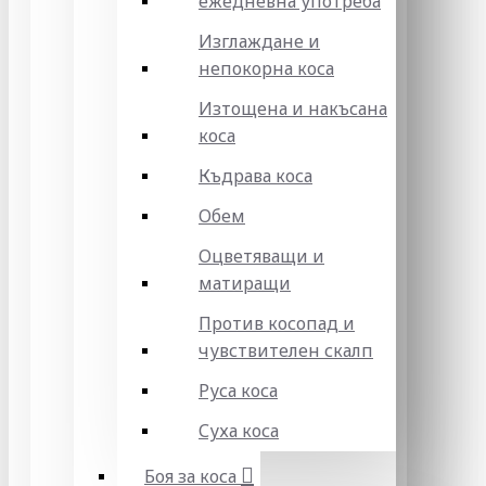
ежедневна употреба
Изглаждане и
непокорна коса
Изтощена и накъсана
коса
Къдрава коса
Обем
Оцветяващи и
матиращи
Против косопад и
чувствителен скалп
Руса коса
Суха коса
Боя за коса