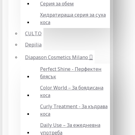
Серия за обем
Хидратираща серия за суха
коса
CULT.O
Depilia
Diapason Cosmetics Milano
Perfect Shine - Перфектен
блясък
Color World – За боядисана
коса
Curly Treatment - За къдрава
коса
Daily Use – За ежедневна
употреба