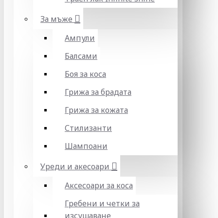
За мъже
Ампули
Балсами
Боя за коса
Грижа за брадата
Грижа за кожата
Стилизанти
Шампоани
Уреди и акесоари
Аксесоари за коса
Гребени и четки за
изсушаване