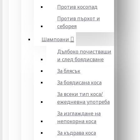
Против косопад
Против пърхот и
себорея
Шампоани
Дълбоко почистващи
и след боядисване
За блясък
За боядисана коса
За всеки тип коса/
ежедневна употреба
За изглаждане на
непокорна коса
За къдрава коса