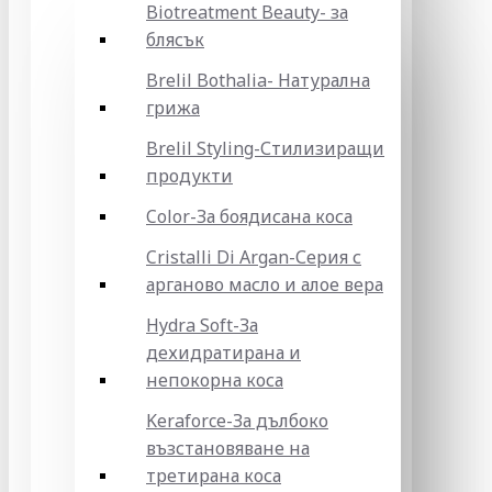
Biotreatment Beauty- за
блясък
Brelil Bothalia- Натурална
грижа
Brelil Styling-Стилизиращи
продукти
Color-За боядисана коса
Cristalli Di Argan-Серия с
арганово масло и алое вера
Hydra Soft-За
дехидратирана и
непокорна коса
Keraforce-За дълбоко
възстановяване на
третирана коса