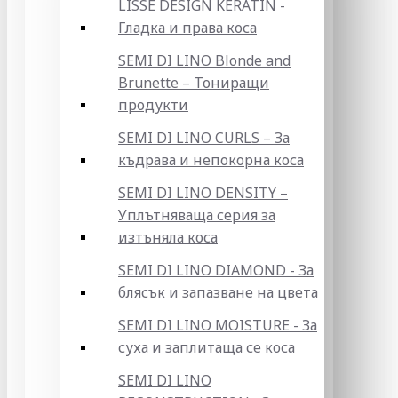
LISSE DESIGN KERATIN -
Гладка и права коса
SEMI DI LINO Blonde and
Brunette – Тониращи
продукти
SEMI DI LINO CURLS – За
къдрава и непокорна коса
SEMI DI LINO DENSITY –
Уплътняваща серия за
изтъняла коса
SEMI DI LINO DIAMOND - За
блясък и запазване на цвета
SEMI DI LINO MOISTURE - За
суха и заплитаща се коса
SEMI DI LINO