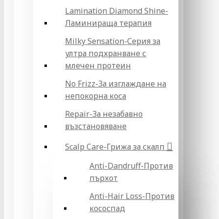
Lamination Diamond Shine-
Ламинираща терапия
Milky Sensation-Серия за
ултра подхранване с
млечен протеин
No Frizz-За изглаждане на
непокорна коса
Repair-За незабавно
възстановяване
Scalp Care-Грижа за скалп
Anti-Dandruff-Против
пърхот
Anti-Hair Loss-Против
кососпад