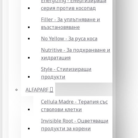
Energizing - Енергизираща
серия против косопад
Filler - За уплътняване и
възстановяване
No Yellow - За руса коса
Nutritive - За подхранване и
хидратация
Style - Стилизиращи
продукти
ALFAPARF
Cellula Madre - Терапия със
стволови клетки
Invisible Root - Оцветяващи
продукти за корени