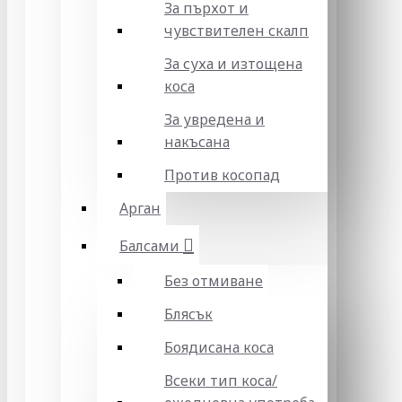
За пърхот и
чувствителен скалп
За суха и изтощена
коса
За увредена и
накъсана
Против косопад
Арган
Балсами
Без отмиване
Блясък
Боядисана коса
Всеки тип коса/