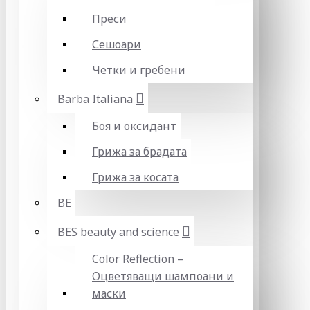
Преси
Сешоари
Четки и гребени
Barba Italiana
Боя и оксидант
Грижа за брадата
Грижа за косата
BE
BES beauty and science
Color Reflection –
Оцветяващи шампоани и
маски