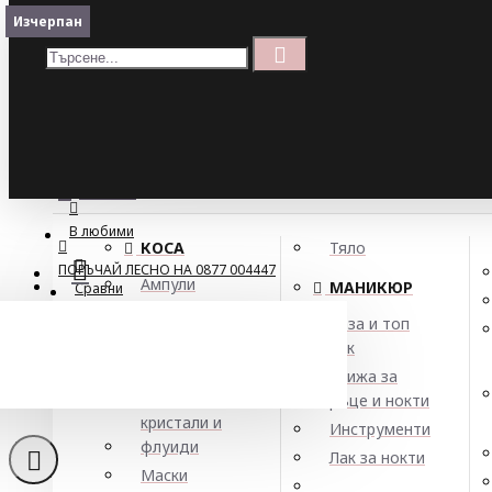
Меню
Изчерпан
Изчерпан
Кошница
Menu
ПОРЪЧАЙ ЛЕСНО НА 0877 004447
МЕНЮ
В любими
КОСА
Тяло
ПОРЪЧАЙ ЛЕСНО НА 0877 004447
Ампули
МАНИКЮР
Сравни
Арган
База и топ
Балсами
лак
Боя за коса
Грижа за
Елексири,
ръце и нокти
кристали и
Инструменти
флуиди
Лак за нокти
Маски