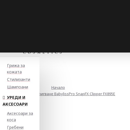
Грижа за
кожата
Стилизанти
Шампоани
Начало
Машинка за подстригване BabylissPro SnapFX Clipper FX895E
УРЕДИ И
АКСЕСОАРИ
Аксесоари за
коса
Гребени