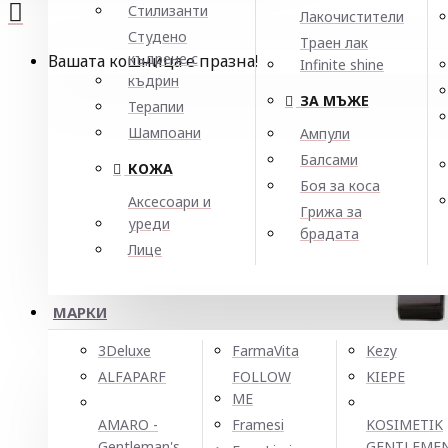
Стилизанти
Лакочистители
Студено
Траен лак
къдрене с
Вашата кошница е празна!
Infinite shine
къдрин
ЗА МЪЖЕ
Терапии
Шампоани
Ампули
Балсами
КОЖА
Боя за коса
Аксесоари и
Грижа за
уреди
брадата
Лице
МАРКИ
3Deluxe
FarmaVita
Kezy
ALFAPARF
FOLLOW
KIEPE
ME
AMARO -
Framesi
KOSIMETIK
Gentleman's
GENTLEME