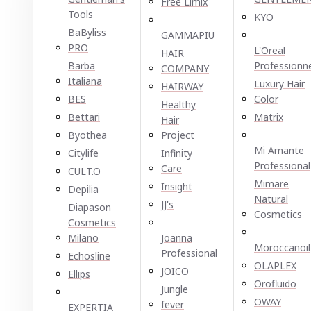
Free Limix
Tools
KYO
BaByliss
GAMMAPIU
PRO
L'Oreal
HAIR
Barba
Professionn
COMPANY
Italiana
Luxury Hair
HAIRWAY
BES
Color
Healthy
Bettari
Matrix
Hair
Byothea
Project
Mi Amante
Citylife
Infinity
Professional
Care
CULT.O
Mimare
Insight
Depilia
Natural
JJ's
Diapason
Cosmetics
Cosmetics
Milano
Joanna
Moroccanoil
Professional
Echosline
OLAPLEX
JOICO
Ellірѕ
Orofluido
Jungle
OWAY
fever
EXPERTIA