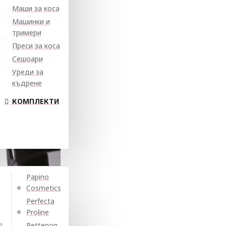
Маши за коса
Машинки и
тримери
Преси за коса
Сешоари
Уреди за
къдрене
КОМПЛЕКТИ
Papino
Cosmetics
Perfecta
Proline
N
Pettenon