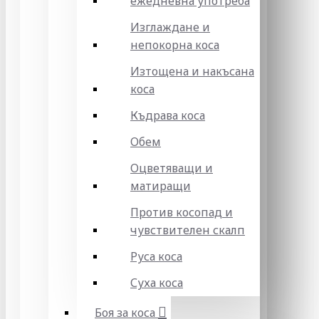
ежедневна употреба
Изглаждане и
непокорна коса
Изтощена и накъсана
коса
Къдрава коса
Обем
Оцветяващи и
матиращи
Против косопад и
чувствителен скалп
Руса коса
Суха коса
Боя за коса