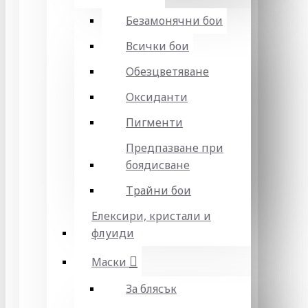
Безамонячни бои
Всички бои
Обезцветяване
Оксиданти
Пигменти
Предпазване при
боядисване
Трайни бои
Елексири, кристали и
флуиди
Маски
За блясък