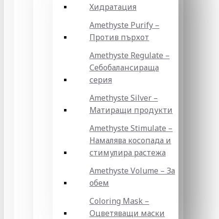
Хидратация
Amethyste Purify –
Против пърхот
Amethyste Regulate –
Себобалансираща
серия
Amethyste Silver –
Матиращи продукти
Amethyste Stimulate –
Намалява косопада и
стимулира растежа
Amethyste Volume – За
обем
Coloring Mask –
Оцветяващи маски