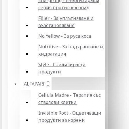
Energizing - Енергизираща
серия против косопад
Filler - За уплътняване и
възстановяване
No Yellow - За руса коса
Nutritive - За подхранване и
хидратация
Style - Стилизиращи
продукти
ALFAPARF
Cellula Madre - Терапия със
стволови клетки
Invisible Root - Оцветяващи
продукти за корени