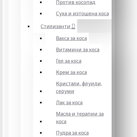
Против косопад
Суха и изтощена коса
Стилизанти
Вакса за коса
Витамини за коса
Гел за коса
Крем за коса
Кристали, флуиди,
серуми
Лак за коса
Масла и терапии за
коса
Пудра за коса