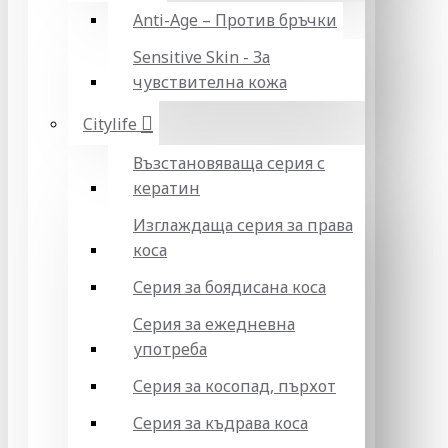
Anti-Age – Против бръчки
Sensitive Skin - За
чувствителна кожа
Citylife
Възстановяваща серия с
кератин
Изглаждаща серия за права
коса
Серия за боядисана коса
Серия за ежедневна
употреба
Серия за косопад, пърхот
Серия за къдрава коса