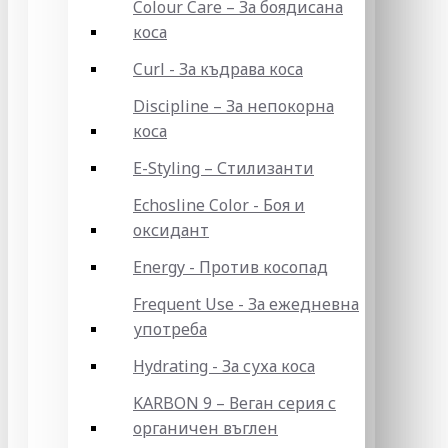
Colour Care – За боядисана
коса
Curl - За къдрава коса
Discipline – За непокорна
коса
E-Styling – Стилизанти
Echosline Color - Боя и
оксидант
Energy - Против косопад
Frequent Use - За ежедневна
употреба
Hydrating - За суха коса
KARBON 9 – Веган серия с
органичен въглен