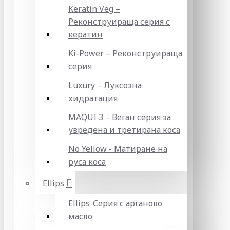
Keratin Veg –
Реконструираща серия с
кератин
Ki-Power – Реконструираща
серия
Luxury – Луксозна
хидратация
MAQUI 3 – Веган серия за
увредена и третирана коса
No Yellow - Матиране на
руса коса
Ellips
Ellips-Серия с арганово
масло