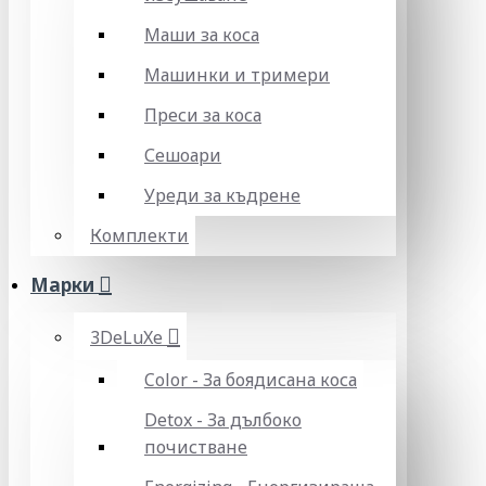
Маши за коса
Машинки и тримери
Преси за коса
Сешоари
Уреди за къдрене
Комплекти
Марки
3DeLuXe
Color - За боядисана коса
Detox - За дълбоко
почистване