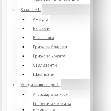
За мъже
Ампули
Балсами
Боя за коса
Грижа за брадата
Грижа за кожата
Стилизанти
Шампоани
Уреди и акесоари
Аксесоари за коса
Гребени и четки за
изсушаване