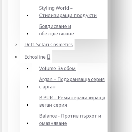
Styling World –
Стилизиращи продукти
Боядисване и
обезцветяване
Dott. Solari Cosmetics
Echosline
Volume-За обем
Argan – Подхранваща серия
с арган
B.PUR – Реминерализираща
веган серия
Balance - Против пърхот и
омазняване