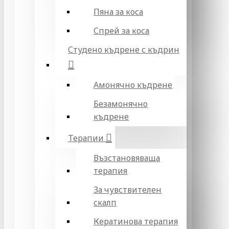
Пяна за коса
Спрей за коса
Студено къдрене с къдрин
Амонячно къдрене
Безамонячно
къдрене
Терапии
Възстановяваща
терапия
За чувствителен
скалп
Кератинова терапия