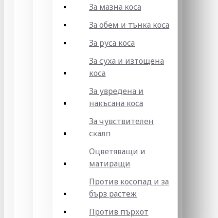
За мазна коса
За обем и тънка коса
За руса коса
За суха и изтощена
коса
За увредена и
накъсана коса
За чувствителен
скалп
Оцветяващи и
матиращи
Против косопад и за
бърз растеж
Против пърхот