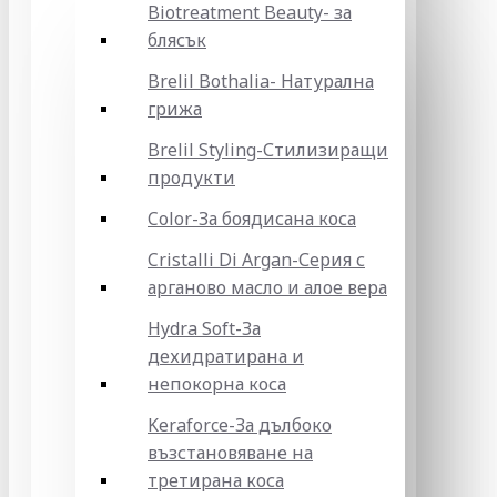
Biotreatment Beauty- за
блясък
Brelil Bothalia- Натурална
грижа
Brelil Styling-Стилизиращи
продукти
Color-За боядисана коса
Cristalli Di Argan-Серия с
арганово масло и алое вера
Hydra Soft-За
дехидратирана и
непокорна коса
Keraforce-За дълбоко
възстановяване на
третирана коса