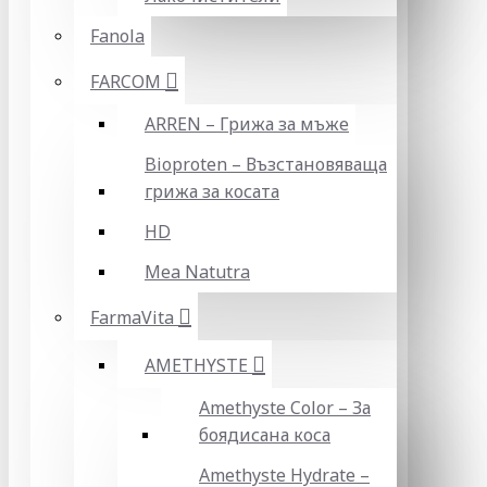
Fanola
FARCOM
ARREN – Грижа за мъже
Bioproten – Възстановяваща
грижа за косата
HD
Mea Natutra
FarmaVita
AMETHYSTE
Amethyste Color – За
боядисана коса
Amethyste Hydrate –