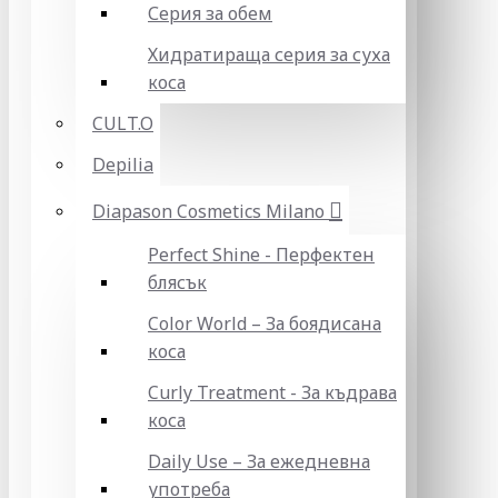
Серия за обем
Хидратираща серия за суха
коса
CULT.O
Depilia
Diapason Cosmetics Milano
Perfect Shine - Перфектен
блясък
Color World – За боядисана
коса
Curly Treatment - За къдрава
коса
Daily Use – За ежедневна
употреба