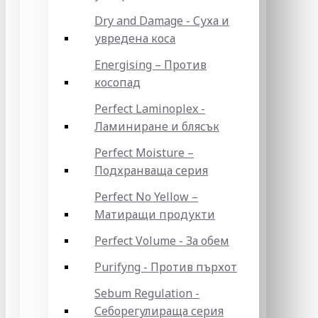
Dry and Damage - Суха и
увредена коса
Energising – Против
косопад
Perfect Laminoplex -
Ламиниране и блясък
Perfect Moisture –
Подхранваща серия
Perfect No Yellow –
Матиращи продукти
Perfect Volume - За обем
Purifyng - Против пърхот
Sebum Regulation -
Себорегулираща серия