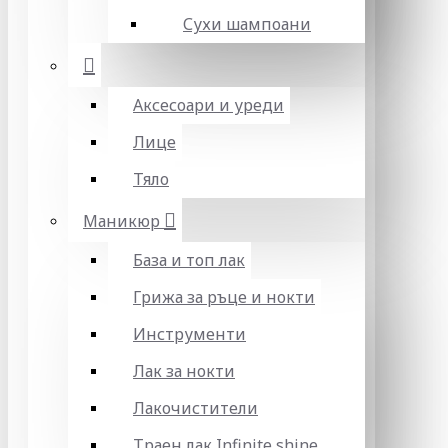
Сухи шампоани
Аксесоари и уреди
Лице
Тяло
Маникюр
База и топ лак
Грижа за ръце и нокти
Инструменти
Лак за нокти
Лакочистители
Траен лак Infinite shine