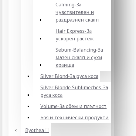
Calming-За
чувствителен и
раздразнен скалп
Hair Express-За
ускорен растеж
Sebum-Balancing-За
мазен скалп и сухи
краища
Silver Blond-За руса коса
Silver Blonde Sublіmeches-За
руса коса
Volume-За обем и плътност
Боя и технически продукти
Byothea