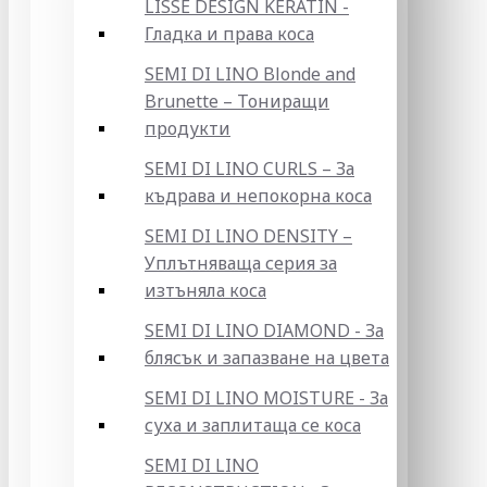
LISSE DESIGN KERATIN -
Гладка и права коса
SEMI DI LINO Blonde and
Brunette – Тониращи
продукти
SEMI DI LINO CURLS – За
къдрава и непокорна коса
SEMI DI LINO DENSITY –
Уплътняваща серия за
изтъняла коса
SEMI DI LINO DIAMOND - За
блясък и запазване на цвета
SEMI DI LINO MOISTURE - За
суха и заплитаща се коса
SEMI DI LINO