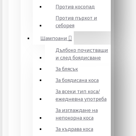
Против косопад
Против пърхот и
себорея
Шампоани
Дълбоко почистващи
и след боядисване
За блясък
За боядисана коса
За всеки тип коса/
ежедневна употреба
За изглаждане на
непокорна коса
За къдрава коса