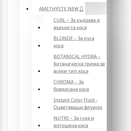
AMETHYSTE NEW
CURL – За къдрава и
вълниста коса
BLONDE – За руса
коса
BOTANICAL HYDRA –
Ботаническа грижа за
всеки тип коса
CHROMA – За
боядисана коса
Instant Color Fluid -
Оцветяващи флуиди
NUTRI – За суха и
изтощена коса