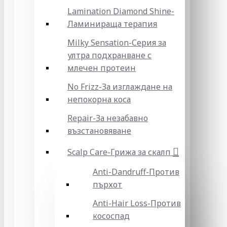
Lamination Diamond Shine-
Ламинираща терапия
Milky Sensation-Серия за
ултра подхранване с
млечен протеин
No Frizz-За изглаждане на
непокорна коса
Repair-За незабавно
възстановяване
Scalp Care-Грижа за скалп
Anti-Dandruff-Против
пърхот
Anti-Hair Loss-Против
кососпад