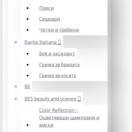
Преси
Сешоари
Четки и гребени
Barba Italiana
Боя и оксидант
Грижа за брадата
Грижа за косата
BE
BES beauty and science
Color Reflection –
Оцветяващи шампоани и
маски