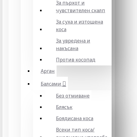
За пърхот и
чувствителен скалп
За суха и изтощена
коса
За увредена и
накъсана
Против косопад
Арган
Балсами
Без отмиване
Блясък
Боядисана коса
Всеки тип коса/