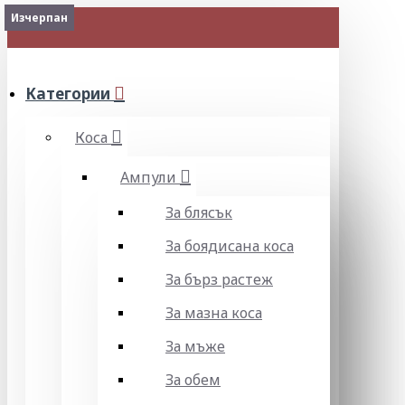
Изчерпан
МЕНЮ
Категории
Коса
Ампули
За блясък
За боядисана коса
За бърз растеж
За мазна коса
За мъже
За обем