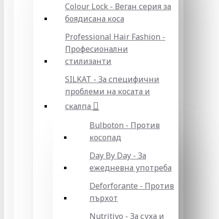
Colour Lock - Веган серия за
боядисана коса
Professional Hair Fashion -
Професионални
стилизанти
SILKAT - За специфични
проблеми на косата и
скалпа
Bulboton - Против
косопад
Day By Day - За
ежедневна употреба
Deforforante - Против
пърхот
Nutritivo - За суха и