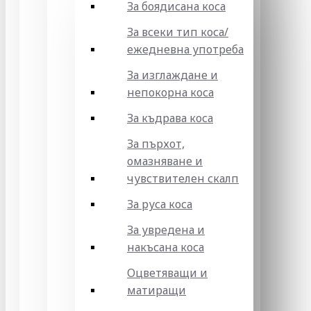
За боядисана коса
За всеки тип коса/
ежедневна употреба
За изглаждане и
непокорна коса
За къдрава коса
За пърхот,
омазняване и
чувствителен скалп
За руса коса
За увредена и
накъсана коса
Оцветяващи и
матиращи