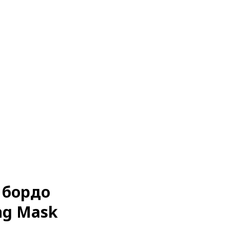
 бордо
ing Mask