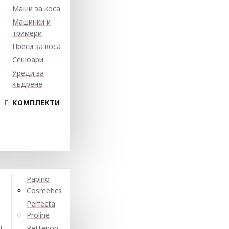
Маши за коса
Машинки и
тримери
Преси за коса
Сешоари
Уреди за
къдрене
КОМПЛЕКТИ
Papino
Cosmetics
Perfecta
Proline
N
Pettenon