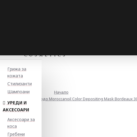
Грижа за
кожата
Стилизанти
Шампоани
Начало
аща маска в цвят бордо Moroccanoil Color Depositing Mask Bordeaux 3
УРЕДИ И
АКСЕСОАРИ
Аксесоари за
коса
Гребени