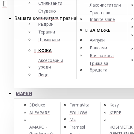
Стилизанти
Лакочистители
Студено
Траен лак
къдрене с
Вашата кошница е празна!
Infinite shine
къдрин
ЗА МЪЖЕ
Терапии
Шампоани
Ампули
Балсами
КОЖА
Боя за коса
Аксесоари и
Грижа за
уреди
брадата
Лице
МАРКИ
3Deluxe
FarmaVita
Kezy
ALFAPARF
FOLLOW
KIEPE
ME
AMARO -
Framesi
KOSIMETIK
Gentleman's
GENTLEME