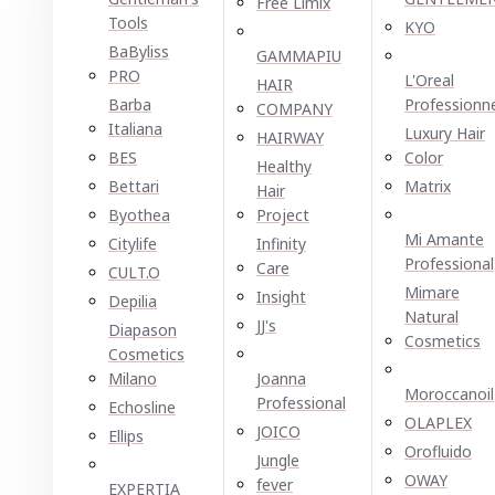
Free Limix
Tools
KYO
BaByliss
GAMMAPIU
PRO
L'Oreal
HAIR
Barba
Professionn
COMPANY
Italiana
Luxury Hair
HAIRWAY
BES
Color
Healthy
Bettari
Matrix
Hair
Byothea
Project
Mi Amante
Citylife
Infinity
Professional
Care
CULT.O
Mimare
Insight
Depilia
Natural
JJ's
Diapason
Cosmetics
Cosmetics
Milano
Joanna
Moroccanoil
Professional
Echosline
OLAPLEX
JOICO
Ellірѕ
Orofluido
Jungle
OWAY
fever
EXPERTIA