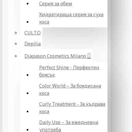
Серия за обем
Хидратираща серия за суха
коса
CULT.O
Depilia
Diapason Cosmetics Milano
Perfect Shine - Перфектен
блясък
Color World – За боядисана
коса
Curly Treatment - За къдрава
коса
Daily Use – За ежедневна
употреба