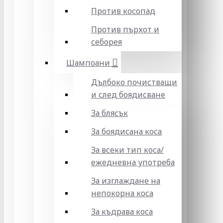
Против косопад
Против пърхот и
себорея
Шампоани
Дълбоко почистващи
и след боядисване
За блясък
За боядисана коса
За всеки тип коса/
ежедневна употреба
За изглаждане на
непокорна коса
За къдрава коса