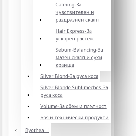
Calming-За
чувствителен и
раздразнен скалп
Hair Express-За
ускорен растеж
Sebum-Balancing-За
мазен скалп и сухи
краища
Silver Blond-За руса коса
Silver Blonde Sublіmeches-За
руса коса
Volume-За обем и плътност
Боя и технически продукти
Byothea