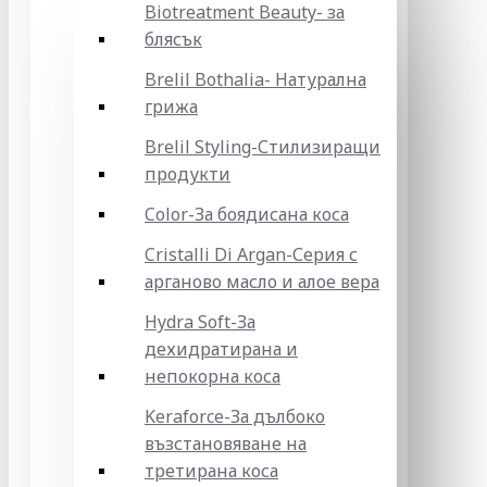
Biotreatment Beauty- за
блясък
Brelil Bothalia- Натурална
грижа
Brelil Styling-Стилизиращи
продукти
Color-За боядисана коса
Cristalli Di Argan-Серия с
арганово масло и алое вера
Hydra Soft-За
дехидратирана и
непокорна коса
Keraforce-За дълбоко
възстановяване на
третирана коса