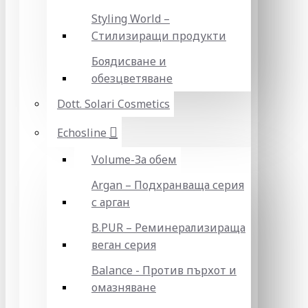
Styling World –
Стилизиращи продукти
Боядисване и
обезцветяване
Dott. Solari Cosmetics
Echosline
Volume-За обем
Argan – Подхранваща серия
с арган
B.PUR – Реминерализираща
веган серия
Balance - Против пърхот и
омазняване