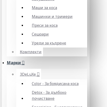
Маши за коса
Машинки и тримери
Преси за коса
Сешоари
Уреди за къдрене
Комплекти
Марки
3DeLuXe
Color - За боядисана коса
Detox - За дълбоко
почистване