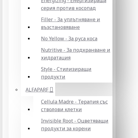
Energizing - Енергизираща
серия против косопад
Filler - За уплътняване и
възстановяване
No Yellow - За руса коса
Nutritive - За подхранване и
хидратация
Style - Стилизиращи
продукти
ALFAPARF
Cellula Madre - Терапия със
стволови клетки
Invisible Root - Оцветяващи
продукти за корени