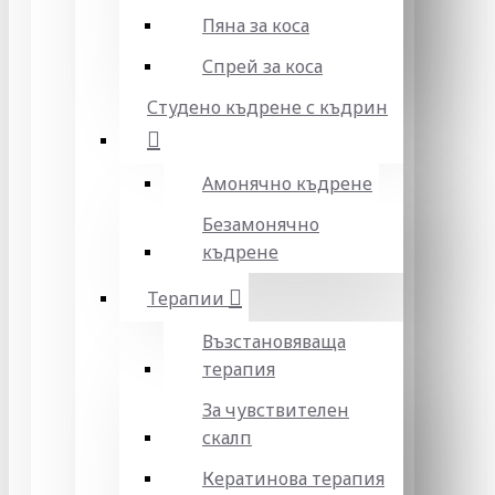
Пяна за коса
Спрей за коса
Студено къдрене с къдрин
Амонячно къдрене
Безамонячно
къдрене
Терапии
Възстановяваща
терапия
За чувствителен
скалп
Кератинова терапия