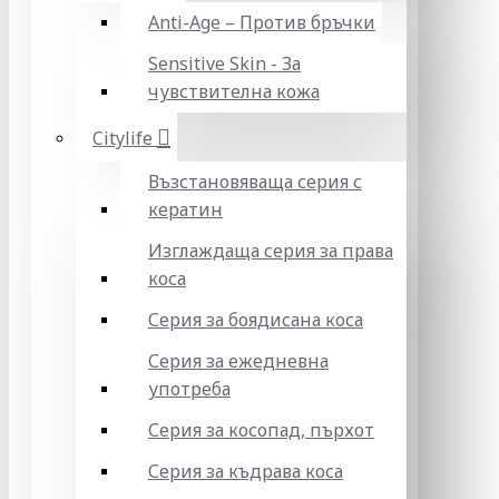
Anti-Age – Против бръчки
Sensitive Skin - За
чувствителна кожа
Citylife
Възстановяваща серия с
кератин
Изглаждаща серия за права
коса
Серия за боядисана коса
Серия за ежедневна
употреба
Серия за косопад, пърхот
Серия за къдрава коса