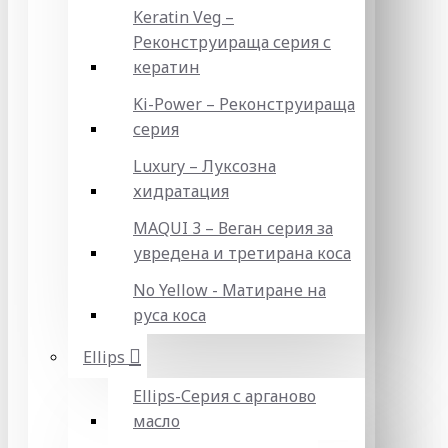
Keratin Veg –
Реконструираща серия с
кератин
Ki-Power – Реконструираща
серия
Luxury – Луксозна
хидратация
MAQUI 3 – Веган серия за
увредена и третирана коса
No Yellow - Матиране на
руса коса
Ellips
Ellips-Серия с арганово
масло