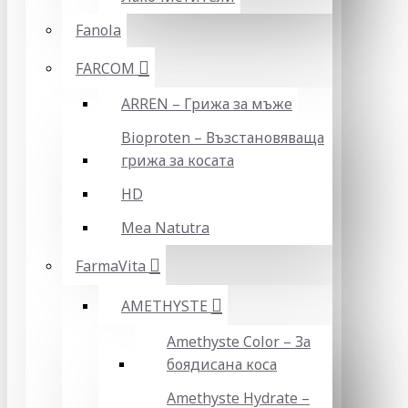
Fanola
FARCOM
ARREN – Грижа за мъже
Bioproten – Възстановяваща
грижа за косата
HD
Mea Natutra
FarmaVita
AMETHYSTE
Amethyste Color – За
боядисана коса
Amethyste Hydrate –