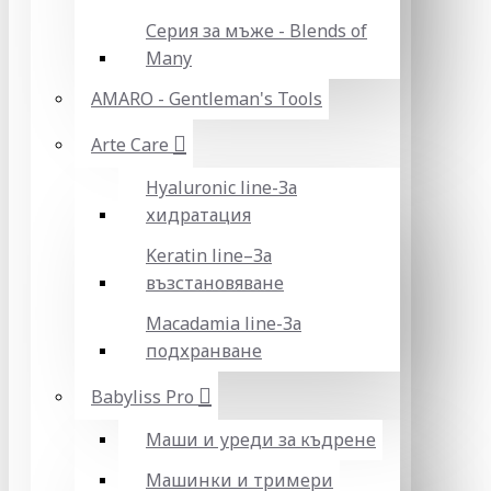
Серия за мъже - Blends of
Many
AMARO - Gentleman's Tools
Arte Care
Hyaluronic line-За
хидратация
Keratin line–За
възстановяване
Macadamia line-За
подхранване
Babyliss Pro
Маши и уреди за къдрене
Машинки и тримери