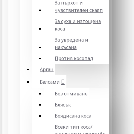
За пърхот и
чувствителен скалп
За суха и изтощена
коса
За увредена и
накъсана
Против косопад
Арган
Балсами
Без отмиване
Блясък
Боядисана коса
Всеки тип коса/