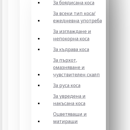
За боядисана коса
За всеки тип коса/
ежедневна употреба
За изглаждане и
непокорна коса
За къдрава коса
За пърхот,
омазняване и
чувствителен скалп
За руса коса
За увредена и
накъсана коса
Оцветяващи и
матиращи