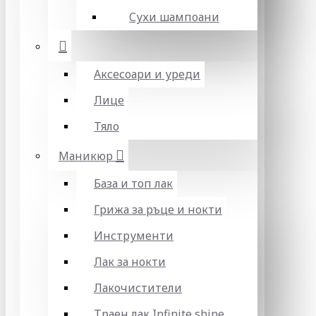
Сухи шампоани
Аксесоари и уреди
Лице
Тяло
Маникюр
База и топ лак
Грижа за ръце и нокти
Инструменти
Лак за нокти
Лакочистители
Траен лак Infinite shine