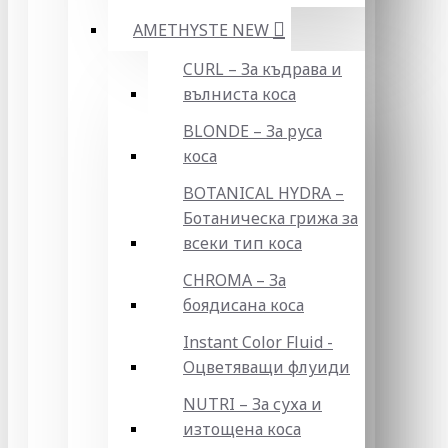
AMETHYSTE NEW
CURL – За къдрава и
вълниста коса
BLONDE – За руса
коса
BOTANICAL HYDRA –
Ботаническа грижа за
всеки тип коса
CHROMA – За
боядисана коса
Instant Color Fluid -
Оцветяващи флуиди
NUTRI – За суха и
изтощена коса