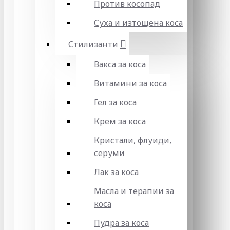
Против косопад
Суха и изтощена коса
Стилизанти
Вакса за коса
Витамини за коса
Гел за коса
Крем за коса
Кристали, флуиди,
серуми
Лак за коса
Масла и терапии за
коса
Пудра за коса