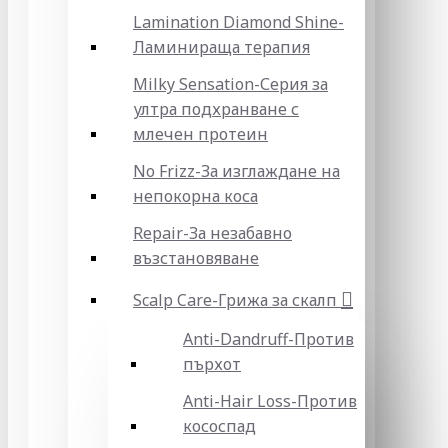
Lamination Diamond Shine-
Ламинираща терапия
Milky Sensation-Серия за
ултра подхранване с
млечен протеин
No Frizz-За изглаждане на
непокорна коса
Repair-За незабавно
възстановяване
Scalp Care-Грижа за скалп
Anti-Dandruff-Против
пърхот
Anti-Hair Loss-Против
кососпад