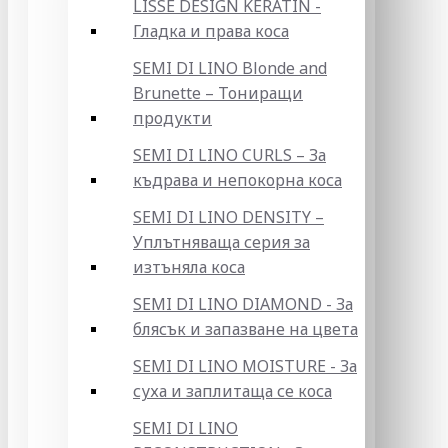
LISSE DESIGN KERATIN -
Гладка и права коса
SEMI DI LINO Blonde and
Brunette – Тониращи
продукти
SEMI DI LINO CURLS – За
къдрава и непокорна коса
SEMI DI LINO DENSITY –
Уплътняваща серия за
изтъняла коса
SEMI DI LINO DIAMOND - За
блясък и запазване на цвета
SEMI DI LINO MOISTURE - За
суха и заплитаща се коса
SEMI DI LINO