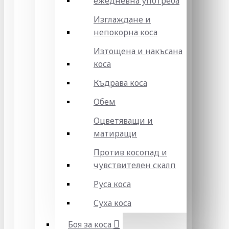
ежедневна употреба
Изглаждане и
непокорна коса
Изтощена и накъсана
коса
Къдрава коса
Обем
Оцветяващи и
матиращи
Против косопад и
чувствителен скалп
Руса коса
Суха коса
Боя за коса