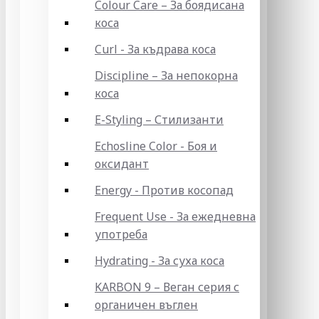
Colour Care – За боядисана
коса
Curl - За къдрава коса
Discipline – За непокорна
коса
E-Styling – Стилизанти
Echosline Color - Боя и
оксидант
Energy - Против косопад
Frequent Use - За ежедневна
употреба
Hydrating - За суха коса
KARBON 9 – Веган серия с
органичен въглен