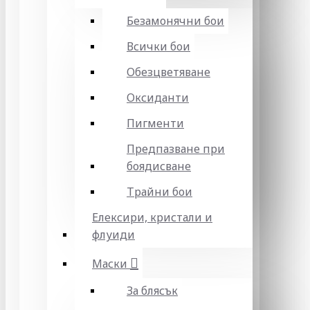
Безамонячни бои
Всички бои
Обезцветяване
Оксиданти
Пигменти
Предпазване при
боядисване
Трайни бои
Елексири, кристали и
флуиди
Маски
За блясък