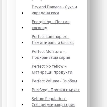
Dry and Damage - Суха и
увредена коса
Energising – Против
косопад
Perfect Laminoplex -
Ламиниране и блясък
Perfect Moisture –
Подхранваща серия
Perfect No Yellow –
Матиращи продукти
Perfect Volume - За обем
Purifyng - Против пърхот
Sebum Regulation -
Себорегулираща серия