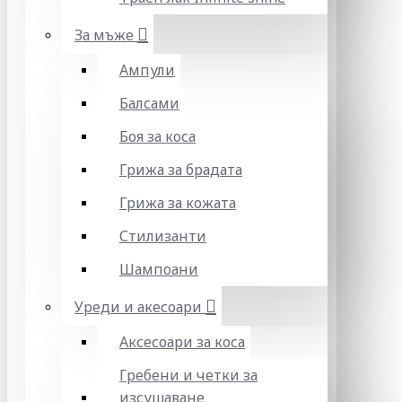
За мъже
Ампули
Балсами
Боя за коса
Грижа за брадата
Грижа за кожата
Стилизанти
Шампоани
Уреди и акесоари
Аксесоари за коса
Гребени и четки за
изсушаване