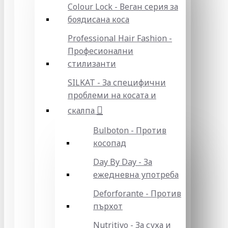
Colour Lock - Веган серия за
боядисана коса
Professional Hair Fashion -
Професионални
стилизанти
SILKAT - За специфични
проблеми на косата и
скалпа
Bulboton - Против
косопад
Day By Day - За
ежедневна употреба
Deforforante - Против
пърхот
Nutritivo - За суха и