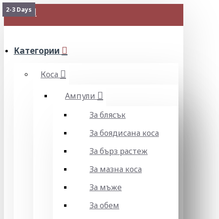
2-3 Days
МЕНЮ
Категории
Коса
Ампули
За блясък
За боядисана коса
За бърз растеж
За мазна коса
За мъже
За обем