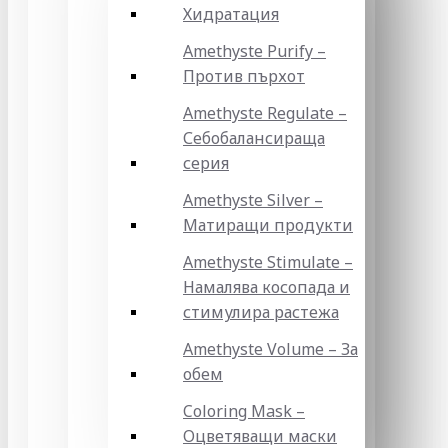
Хидратация
Amethyste Purify –
Против пърхот
Amethyste Regulate –
Себобалансираща
серия
Amethyste Silver –
Матиращи продукти
Amethyste Stimulate –
Намалява косопада и
стимулира растежа
Amethyste Volume – За
обем
Coloring Mask –
Оцветяващи маски