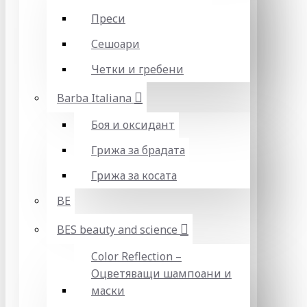
Преси
Сешоари
Четки и гребени
Barba Italiana
Боя и оксидант
Грижа за брадата
Грижа за косата
BE
BES beauty and science
Color Reflection –
Оцветяващи шампоани и
маски