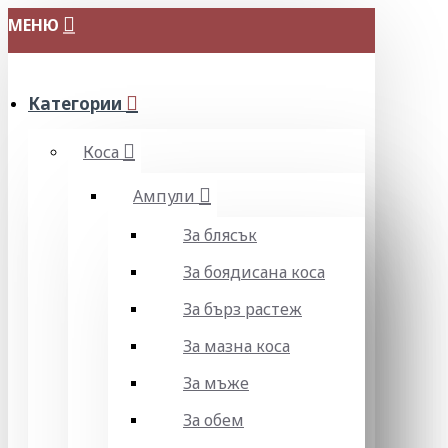
МЕНЮ
Категории
Коса
Ампули
За блясък
За боядисана коса
За бърз растеж
За мазна коса
За мъже
За обем