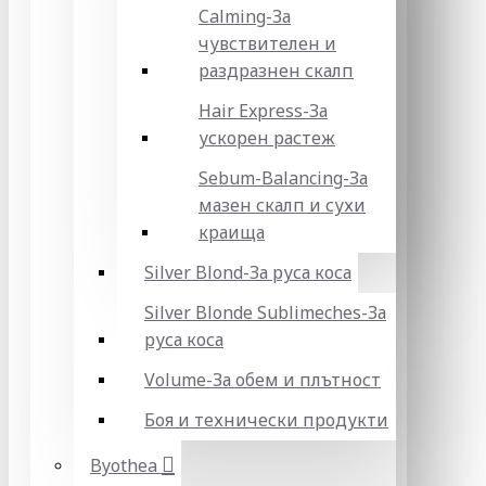
Calming-За
чувствителен и
раздразнен скалп
Hair Express-За
ускорен растеж
Sebum-Balancing-За
мазен скалп и сухи
краища
Silver Blond-За руса коса
Silver Blonde Sublіmeches-За
руса коса
Volume-За обем и плътност
Боя и технически продукти
Byothea