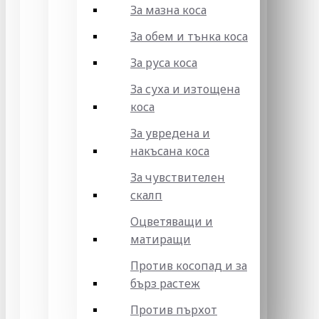
За мазна коса
За обем и тънка коса
За руса коса
За суха и изтощена
коса
За увредена и
накъсана коса
За чувствителен
скалп
Оцветяващи и
матиращи
Против косопад и за
бърз растеж
Против пърхот