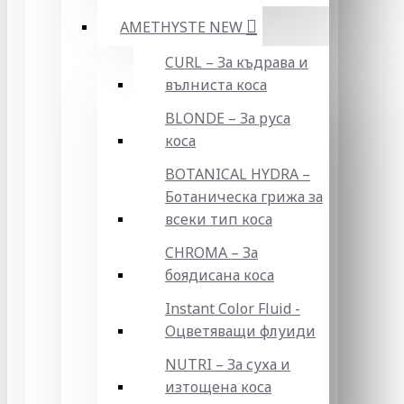
AMETHYSTE NEW
CURL – За къдрава и
вълниста коса
BLONDE – За руса
коса
BOTANICAL HYDRA –
Ботаническа грижа за
всеки тип коса
CHROMA – За
боядисана коса
Instant Color Fluid -
Оцветяващи флуиди
NUTRI – За суха и
изтощена коса