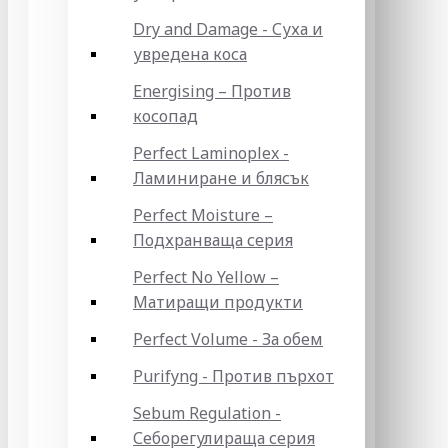
Dry and Damage - Суха и
увредена коса
Energising – Против
косопад
Perfect Laminoplex -
Ламиниране и блясък
Perfect Moisture –
Подхранваща серия
Perfect No Yellow –
Матиращи продукти
Perfect Volume - За обем
Purifyng - Против пърхот
Sebum Regulation -
Себорегулираща серия