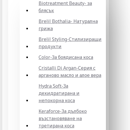
Biotreatment Beauty- за
блясък
Brelil Bothalia- Натурална
грижа
Brelil Styling-Стилизиращи
продукти
Color-За боядисана коса
Cristalli Di Argan-Серия с
арганово масло и алое вера
Hydra Soft-За
дехидратирана и
непокорна коса
Keraforce-За дълбоко
възстановяване на
третирана коса