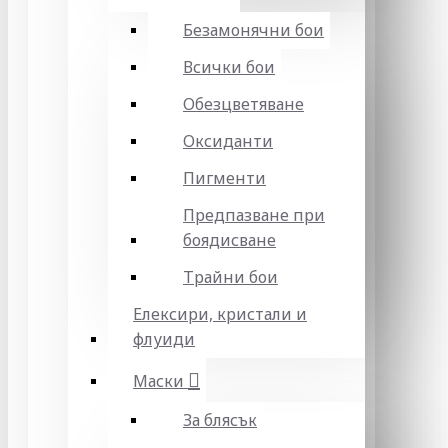
Безамонячни бои
Всички бои
Обезцветяване
Оксиданти
Пигменти
Предпазване при
боядисване
Трайни бои
Елексири, кристали и
флуиди
Маски
За блясък