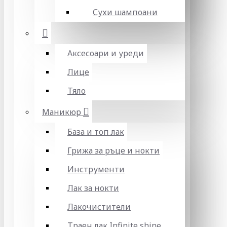
Сухи шампоани
Аксесоари и уреди
Лице
Тяло
Маникюр
База и топ лак
Грижа за ръце и нокти
Инструменти
Лак за нокти
Лакочистители
Траен лак Infinite shine