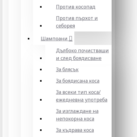
Против косопад
Против пърхот и
себорея
Шампоани
Дълбоко почистващи
и след боядисване
За блясък
За боядисана коса
За всеки тип коса/
ежедневна употреба
За изглаждане на
непокорна коса
За къдрава коса