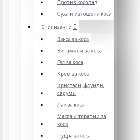
Против косопад
Суха и изтощена коса
Стилизанти
Вакса за коса
Витамини за коса
Гел за коса
Крем за коса
Кристали, флуиди,
серуми
Лак за коса
Масла и терапии за
коса
Пудра за коса