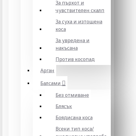
За пърхот и
чувствителен скалп
За суха и изтощена
коса
За увредена и
накъсана
Против косопад
Арган
Балсами
Без отмиване
Блясък
Боядисана коса
Всеки тип коса/