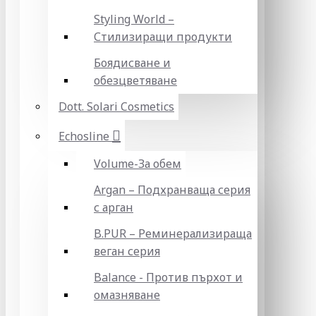
Styling World –
Стилизиращи продукти
Боядисване и
обезцветяване
Dott. Solari Cosmetics
Echosline
Volume-За обем
Argan – Подхранваща серия
с арган
B.PUR – Реминерализираща
веган серия
Balance - Против пърхот и
омазняване