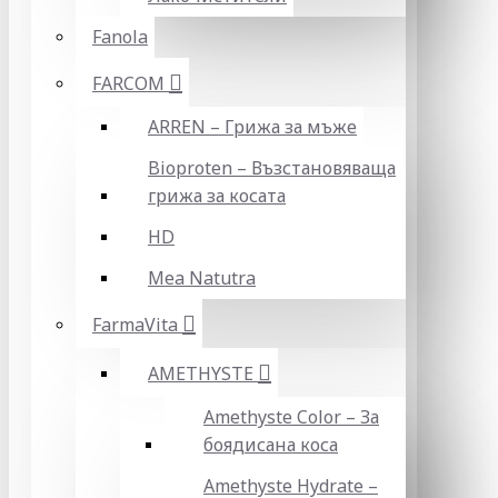
Fanola
FARCOM
ARREN – Грижа за мъже
Bioproten – Възстановяваща
грижа за косата
HD
Mea Natutra
FarmaVita
AMETHYSTE
Amethyste Color – За
боядисана коса
Amethyste Hydrate –