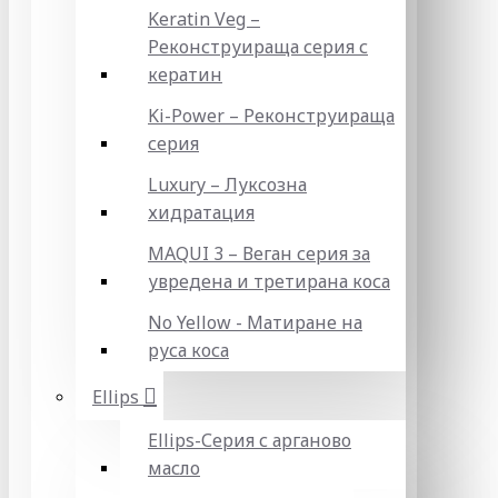
Keratin Veg –
Реконструираща серия с
кератин
Ki-Power – Реконструираща
серия
Luxury – Луксозна
хидратация
MAQUI 3 – Веган серия за
увредена и третирана коса
No Yellow - Матиране на
руса коса
Ellips
Ellips-Серия с арганово
масло