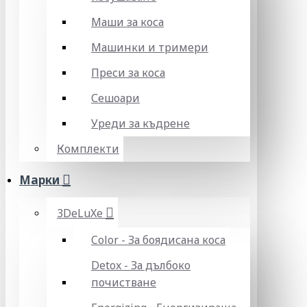
Маши за коса
Машинки и тримери
Преси за коса
Сешоари
Уреди за къдрене
Комплекти
Марки
3DeLuXe
Color - За боядисана коса
Detox - За дълбоко
почистване