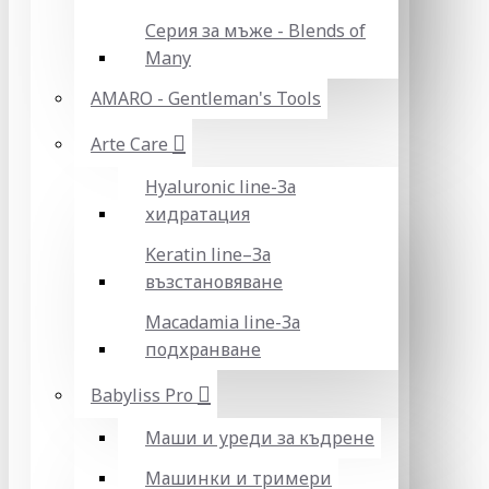
Серия за мъже - Blends of
Many
AMARO - Gentleman's Tools
Arte Care
Hyaluronic line-За
хидратация
Keratin line–За
възстановяване
Macadamia line-За
подхранване
Babyliss Pro
Маши и уреди за къдрене
Машинки и тримери