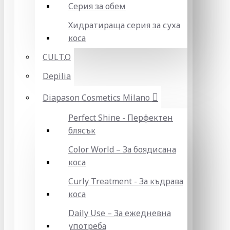
Серия за обем
Хидратираща серия за суха
коса
CULT.O
Depilia
Diapason Cosmetics Milano
Perfect Shine - Перфектен
блясък
Color World – За боядисана
коса
Curly Treatment - За къдрава
коса
Daily Use – За ежедневна
употреба