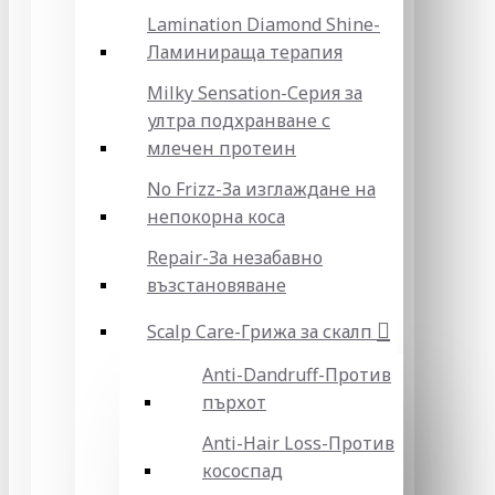
Lamination Diamond Shine-
Ламинираща терапия
Milky Sensation-Серия за
ултра подхранване с
млечен протеин
No Frizz-За изглаждане на
непокорна коса
Repair-За незабавно
възстановяване
Scalp Care-Грижа за скалп
Anti-Dandruff-Против
пърхот
Anti-Hair Loss-Против
кососпад