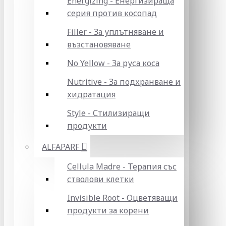
Energizing - Енергизираща
серия против косопад
Filler - За уплътняване и
възстановяване
No Yellow - За руса коса
Nutritive - За подхранване и
хидратация
Style - Стилизиращи
продукти
ALFAPARF
Cellula Madre - Терапия със
стволови клетки
Invisible Root - Оцветяващи
продукти за корени