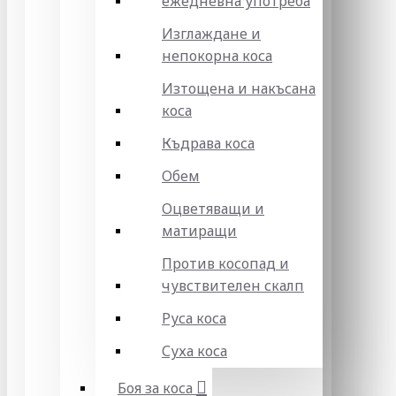
ежедневна употреба
Изглаждане и
непокорна коса
Изтощена и накъсана
коса
Къдрава коса
Обем
Оцветяващи и
матиращи
Против косопад и
чувствителен скалп
Руса коса
Суха коса
Боя за коса