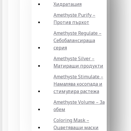
Хидратация
Amethyste Purify –
Против пърхот
Amethyste Regulate –
Себобалансираща
серия
Amethyste Silver –
Матиращи продукти
Amethyste Stimulate –
Намалява косопада и
стимулира растежа
Amethyste Volume – За
обем
Coloring Mask –
Оцветяващи маски