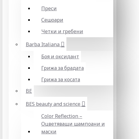
Преси
Сешоари
Четки и гребени
Barba Italiana
Боя и оксидант
Грижа за брадата
Грижа за косата
BE
BES beauty and science
Color Reflection –
Оцветяващи шампоани и
маски