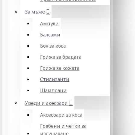
За мъже
Ампули
Балсами
Боя за коса
Грижа за брадата
Грижа за кожата
Стилизанти
Шампоани
Уреди и акесоари
Аксесоари за коса
Гребени и четки за
изсушаване