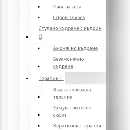
Пяна за коса
Спрей за коса
Студено къдрене с къдрин
Амонячно къдрене
Безамонячно
къдрене
Терапии
Възстановяваща
терапия
За чувствителен
скалп
Кератинова терапия