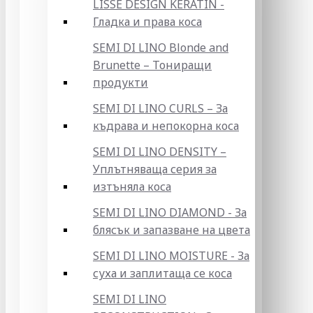
LISSE DESIGN KERATIN -
Гладка и права коса
SEMI DI LINO Blonde and
Brunette – Тониращи
продукти
SEMI DI LINO CURLS – За
къдрава и непокорна коса
SEMI DI LINO DENSITY –
Уплътняваща серия за
изтъняла коса
SEMI DI LINO DIAMOND - За
блясък и запазване на цвета
SEMI DI LINO MOISTURE - За
суха и заплитаща се коса
SEMI DI LINO