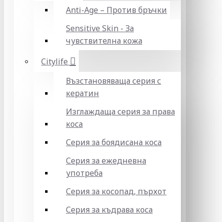
Anti-Age – Против бръчки
Sensitive Skin - За
чувствителна кожа
Citylife
Възстановяваща серия с
кератин
Изглаждаща серия за права
коса
Серия за боядисана коса
Серия за ежедневна
употреба
Серия за косопад, пърхот
Серия за къдрава коса