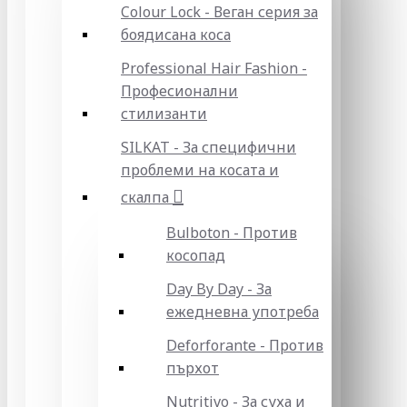
Colour Lock - Веган серия за
боядисана коса
Professional Hair Fashion -
Професионални
стилизанти
SILKAT - За специфични
проблеми на косата и
скалпа
Bulboton - Против
косопад
Day By Day - За
ежедневна употреба
Deforforante - Против
пърхот
Nutritivo - За суха и