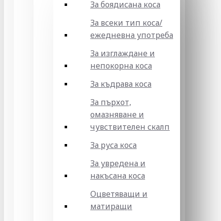
За боядисана коса
За всеки тип коса/
ежедневна употреба
За изглаждане и
непокорна коса
За къдрава коса
За пърхот,
омазняване и
чувствителен скалп
За руса коса
За увредена и
накъсана коса
Оцветяващи и
матиращи