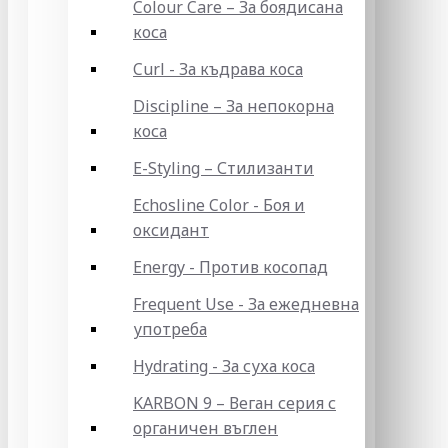
Colour Care – За боядисана
коса
Curl - За къдрава коса
Discipline – За непокорна
коса
E-Styling – Стилизанти
Echosline Color - Боя и
оксидант
Energy - Против косопад
Frequent Use - За ежедневна
употреба
Hydrating - За суха коса
KARBON 9 – Веган серия с
органичен въглен