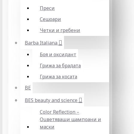
Преси
Сешоари
Четки и гребени
Barba Italiana
Боя и оксидант
Грижа за брадата
Грижа за косата
BE
BES beauty and science
Color Reflection –
Оцветяващи шампоани и
маски