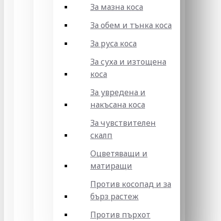
За мазна коса
За обем и тънка коса
За руса коса
За суха и изтощена
коса
За увредена и
накъсана коса
За чувствителен
скалп
Оцветяващи и
матиращи
Против косопад и за
бърз растеж
Против пърхот