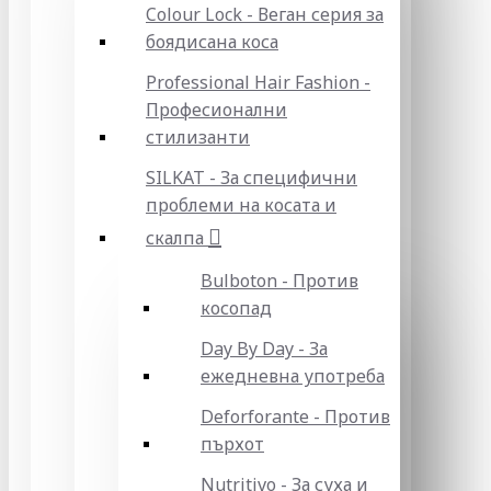
Colour Lock - Веган серия за
боядисана коса
Professional Hair Fashion -
Професионални
стилизанти
SILKAT - За специфични
проблеми на косата и
скалпа
Bulboton - Против
косопад
Day By Day - За
ежедневна употреба
Deforforante - Против
пърхот
Nutritivo - За суха и