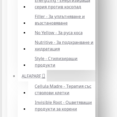
Energizing - Енергизираща
серия против косопад
Filler - За уплътняване и
възстановяване
No Yellow - За руса коса
Nutritive - За подхранване и
хидратация
Style - Стилизиращи
продукти
ALFAPARF
Cellula Madre - Терапия със
стволови клетки
Invisible Root - Оцветяващи
продукти за корени