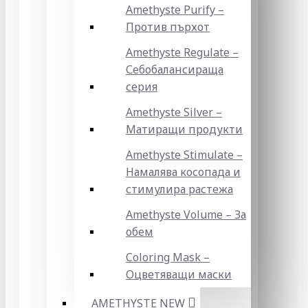
Amethyste Purify –
Против пърхот
Amethyste Regulate –
Себобалансираща
серия
Amethyste Silver –
Матиращи продукти
Amethyste Stimulate –
Намалява косопада и
стимулира растежа
Amethyste Volume – За
обем
Coloring Mask –
Оцветяващи маски
AMETHYSTE NEW