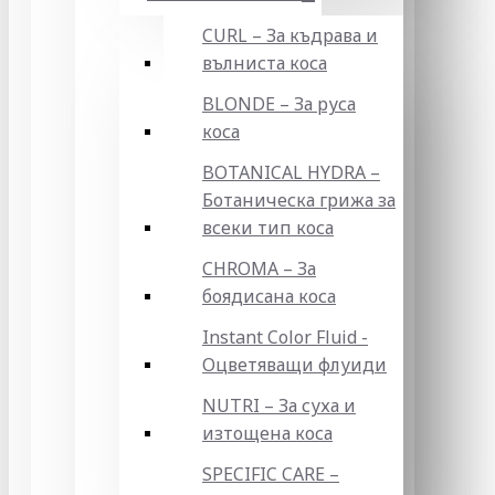
CURL – За къдрава и
вълниста коса
BLONDE – За руса
коса
BOTANICAL HYDRA –
Ботаническа грижа за
всеки тип коса
CHROMA – За
боядисана коса
Instant Color Fluid -
Оцветяващи флуиди
NUTRI – За суха и
изтощена коса
SPECIFIC CARE –