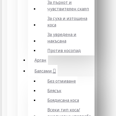
За пърхот и
чувствителен скалп
За суха и изтощена
коса
За увредена и
накъсана
Против косопад
Арган
Балсами
Без отмиване
Блясък
Боядисана коса
Всеки тип коса/