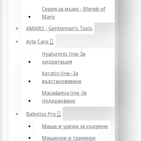
Серия за мъже - Blends of
Many
AMARO - Gentleman's Tools
Arte Care
Hyaluronic line-За
хидратация
Keratin line–За
възстановяване
Macadamia line-За
подхранване
Babyliss Pro
Маши и уреди за къдрене
Машинки и тримери