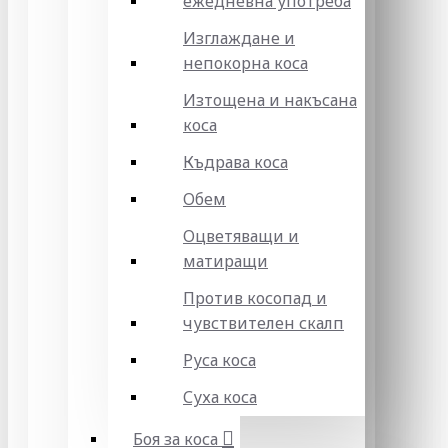
ежедневна употреба
Изглаждане и
непокорна коса
Изтощена и накъсана
коса
Къдрава коса
Обем
Оцветяващи и
матиращи
Против косопад и
чувствителен скалп
Руса коса
Суха коса
Боя за коса