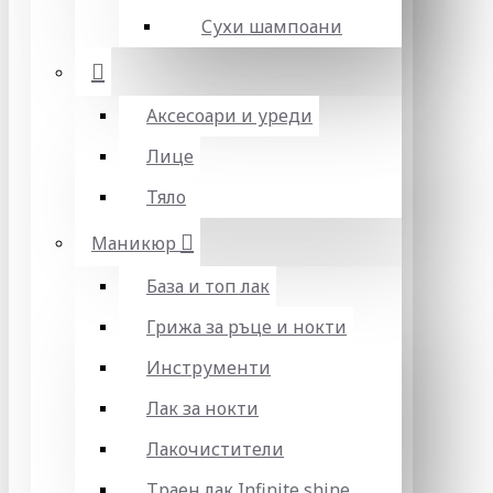
Сухи шампоани
Аксесоари и уреди
Лице
Тяло
Маникюр
База и топ лак
Грижа за ръце и нокти
Инструменти
Лак за нокти
Лакочистители
Траен лак Infinite shine