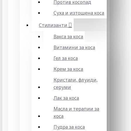
Против косопад
Суха и изтощена коса
Стилизанти
Вакса за коса
Витамини за коса
Гел за коса
Крем за коса
Кристали, флуиди,
серуми
Лак за коса
Масла и терапии за
коса
Пудра за коса