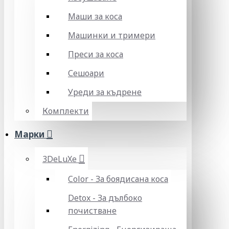
Маши за коса
Машинки и тримери
Преси за коса
Сешоари
Уреди за къдрене
Комплекти
Марки
3DeLuXe
Color - За боядисана коса
Detox - За дълбоко
почистване