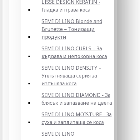
LISSE DESIGN KERATIN -
Гладка и права коса
SEMI DI LINO Blonde and
Brunette – Тониращи
продукти
SEMI DI LINO CURLS – За
къдрава и непокорна коса
SEMI DI LINO DENSITY –
Уплътняваща серия за
изтъняла коса
SEMI DI LINO DIAMOND - За
блясък и запазване на цвета
SEMI DI LINO MOISTURE - За
суха и заплитаща се коса
SEMI DI LINO