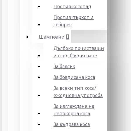
Против косопад
Против пърхот и
себорея
Шампоани
Дълбоко почистващи
и след боядисване
За блясък
За боядисана коса
За всеки тип коса/
ежедневна употреба
За изглаждане на
непокорна коса
За къдрава коса