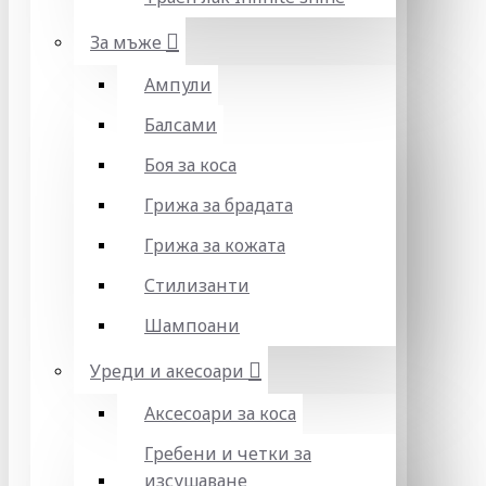
За мъже
Ампули
Балсами
Боя за коса
Грижа за брадата
Грижа за кожата
Стилизанти
Шампоани
Уреди и акесоари
Аксесоари за коса
Гребени и четки за
изсушаване