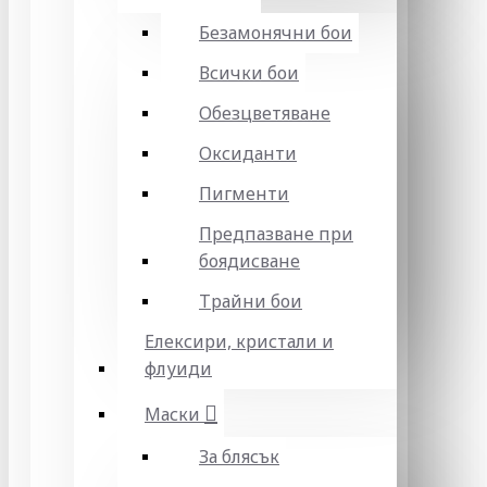
Безамонячни бои
Всички бои
Обезцветяване
Оксиданти
Пигменти
Предпазване при
боядисване
Трайни бои
Елексири, кристали и
флуиди
Маски
За блясък