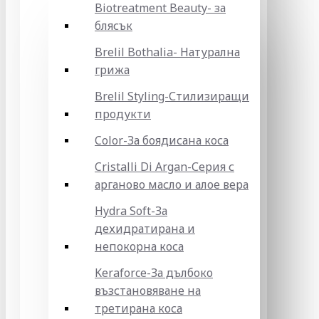
Biotreatment Beauty- за
блясък
Brelil Bothalia- Натурална
грижа
Brelil Styling-Стилизиращи
продукти
Color-За боядисана коса
Cristalli Di Argan-Серия с
арганово масло и алое вера
Hydra Soft-За
дехидратирана и
непокорна коса
Keraforce-За дълбоко
възстановяване на
третирана коса