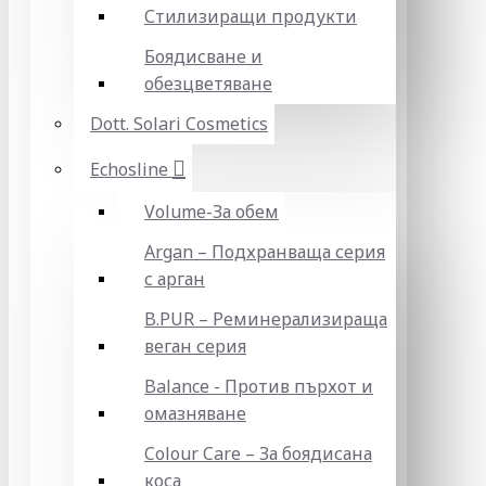
Стилизиращи продукти
Боядисване и
обезцветяване
Dott. Solari Cosmetics
Echosline
Volume-За обем
Argan – Подхранваща серия
с арган
B.PUR – Реминерализираща
веган серия
Balance - Против пърхот и
омазняване
Colour Care – За боядисана
коса