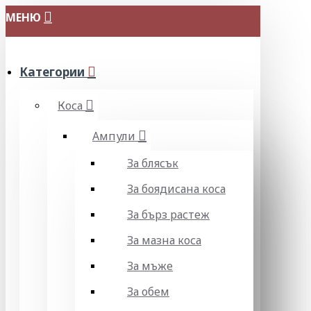
МЕНЮ
Категории
Коса
Ампули
За блясък
За боядисана коса
За бърз растеж
За мазна коса
За мъже
За обем