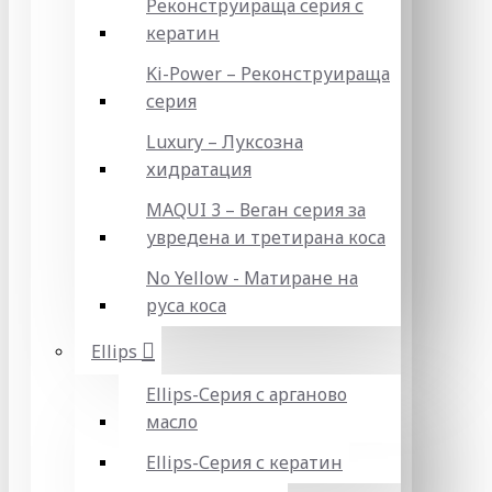
Реконструираща серия с
кератин
Ki-Power – Реконструираща
серия
Luxury – Луксозна
хидратация
MAQUI 3 – Веган серия за
увредена и третирана коса
No Yellow - Матиране на
руса коса
Ellips
Ellips-Серия с арганово
масло
Ellips-Серия с кератин