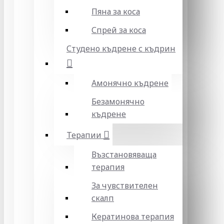
Пяна за коса
Спрей за коса
Студено къдрене с къдрин
Амонячно къдрене
Безамонячно
къдрене
Терапии
Възстановяваща
терапия
За чувствителен
скалп
Кератинова терапия