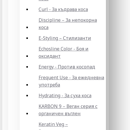
Curl - За къдрава коса
Discipline – За непокорна
коса
E-Styling – Стилизанти
Echosline Color - Боя и
оксидант
Energy - Против косопад
Frequent Use - За ежедневна
употреба
Hydrating - За суха коса
KARBON 9 – Веган серия с
органичен въглен
Keratin Veg –