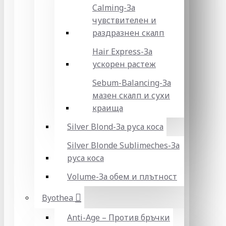
Calming-За
чувствителен и
раздразнен скалп
Hair Express-За
ускорен растеж
Sebum-Balancing-За
мазен скалп и сухи
краища
Silver Blond-За руса коса
Silver Blonde Sublіmeches-За
руса коса
Volume-За обем и плътност
Byothea
Anti-Age – Против бръчки