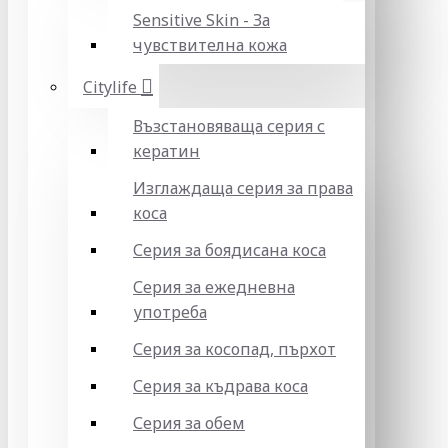
Sensitive Skin - За
чувствителна кожа
Citylife
Възстановяваща серия с
кератин
Изглаждаща серия за права
коса
Серия за боядисана коса
Серия за ежедневна
употреба
Серия за косопад, пърхот
Серия за къдрава коса
Серия за обем