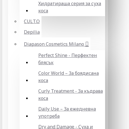
Хидратираща серия за суха
коса
CULT.O
Depilia
Diapason Cosmetics Milano
Perfect Shine - Перфектен
блясък
Color World – За боядисана
коса
Curly Treatment - За къдрава
коса
Daily Use – За ежедневна
употреба
Dry and Damage - Суха и