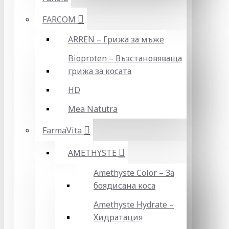
FARCOM
ARREN – Грижа за мъже
Bioproten – Възстановяваща
грижа за косата
HD
Mea Natutra
FarmaVita
AMETHYSTE
Amethyste Color – За
боядисана коса
Amethyste Hydrate –
Хидратация