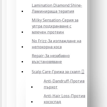
Lamination Diamond Shine-
Ламинираща терапия
Milky Sensation-Серия за
ултра подхранване с
млечен протеин
No Frizz-За изглаждане на
непокорна коса
Repair-За незабавно
възстановяване
Scalp Care-Грижа за скалп
Anti-Dandruff-Против
пърхот
Anti-Hair Loss-Против
кососпад