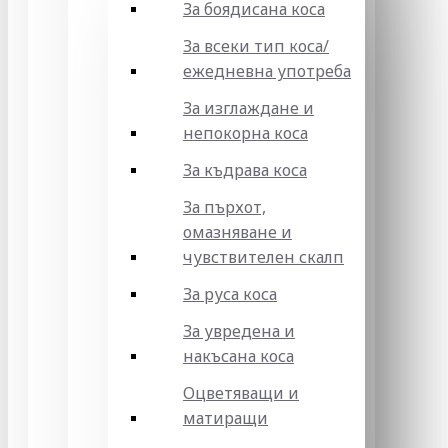
За боядисана коса
За всеки тип коса/
ежедневна употреба
За изглаждане и
непокорна коса
За къдрава коса
За пърхот,
омазняване и
чувствителен скалп
За руса коса
За увредена и
накъсана коса
Оцветяващи и
матиращи