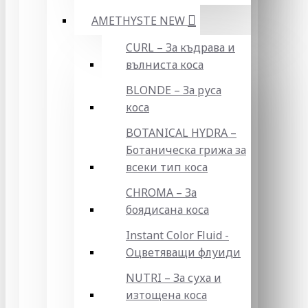
AMETHYSTE NEW
CURL – За къдрава и
вълниста коса
BLONDE – За руса
коса
BOTANICAL HYDRA –
Ботаническа грижа за
всеки тип коса
CHROMA – За
боядисана коса
Instant Color Fluid -
Оцветяващи флуиди
NUTRI – За суха и
изтощена коса