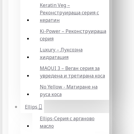
Keratin Veg –
Реконструираща серия с
кератин
Ki-Power – Реконструираща
серия
Luxury – Луксозна
хидратация
MAQUI 3 – Веган серия за
увредена и третирана коса
No Yellow - Матиране на
руса коса
Ellips
Ellips-Серия с арганово
масло