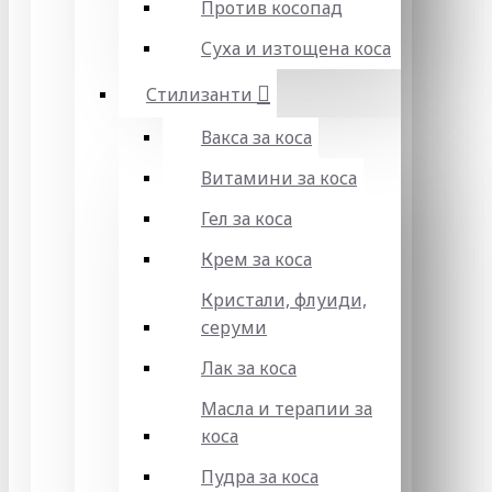
Против косопад
Суха и изтощена коса
Стилизанти
Вакса за коса
Витамини за коса
Гел за коса
Крем за коса
Кристали, флуиди,
серуми
Лак за коса
Масла и терапии за
коса
Пудра за коса