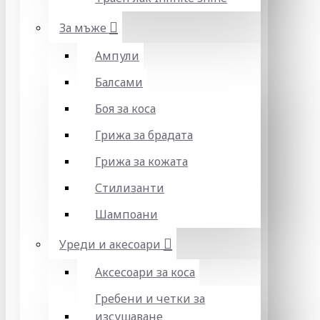
За мъже
Ампули
Балсами
Боя за коса
Грижа за брадата
Грижа за кожата
Стилизанти
Шампоани
Уреди и акесоари
Аксесоари за коса
Гребени и четки за
изсушаване