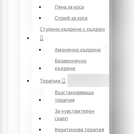
Пяна за коса
Спрей за коса
Студено къдрене с къдрин
Амонячно къдрене
Безамонячно
къдрене
Терапии
Възстановяваща
терапия
За чувствителен
скалп
Кератинова терапия