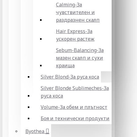
Calming-За
чувствителен и
раздразнен скалп
Hair Express-За
ускорен растеж
Sebum-Balancing-За
мазен скалп и сухи
краища
Silver Blond-За руса коса
Silver Blonde Sublіmeches-За
руса коса
Volume-За обем и плътност
Боя и технически продукти
Byothea