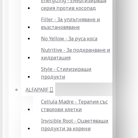
Energizing - Енергизираща
серия против косопад
Filler - За уплътняване и
възстановяване
No Yellow - За руса коса
Nutritive - За подхранване и
хидратация
Style - Стилизиращи
продукти
ALFAPARF
Cellula Madre - Терапия със
стволови клетки
Invisible Root - Оцветяващи
продукти за корени