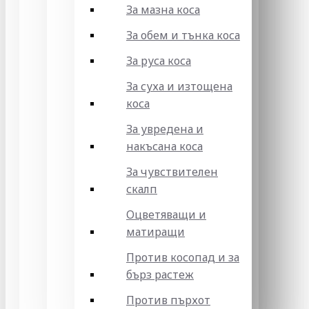
За мазна коса
За обем и тънка коса
За руса коса
За суха и изтощена
коса
За увредена и
накъсана коса
За чувствителен
скалп
Оцветяващи и
матиращи
Против косопад и за
бърз растеж
Против пърхот