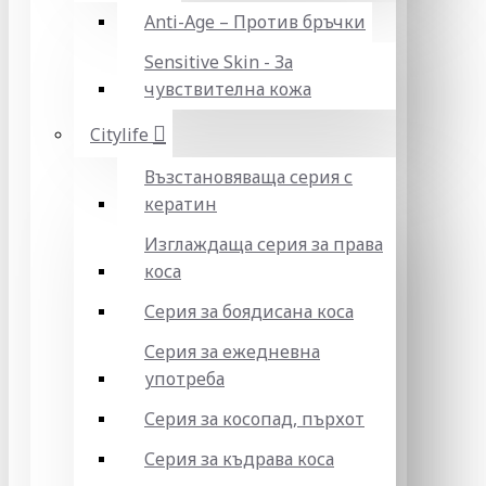
Anti-Age – Против бръчки
Sensitive Skin - За
чувствителна кожа
Citylife
Възстановяваща серия с
кератин
Изглаждаща серия за права
коса
Серия за боядисана коса
Серия за ежедневна
употреба
Серия за косопад, пърхот
Серия за къдрава коса