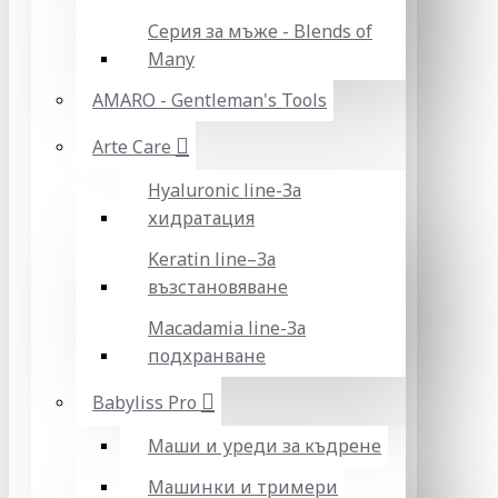
Серия за мъже - Blends of
Many
AMARO - Gentleman's Tools
Arte Care
Hyaluronic line-За
хидратация
Keratin line–За
възстановяване
Macadamia line-За
подхранване
Babyliss Pro
Маши и уреди за къдрене
Машинки и тримери