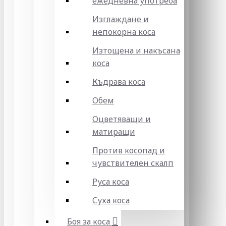
ежедневна употреба
Изглаждане и
непокорна коса
Изтощена и накъсана
коса
Къдрава коса
Обем
Оцветяващи и
матиращи
Против косопад и
чувствителен скалп
Руса коса
Суха коса
Боя за коса