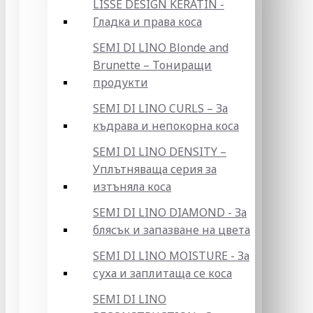
LISSE DESIGN KERATIN -
Гладка и права коса
SEMI DI LINO Blonde and
Brunette – Тониращи
продукти
SEMI DI LINO CURLS – За
къдрава и непокорна коса
SEMI DI LINO DENSITY –
Уплътняваща серия за
изтъняла коса
SEMI DI LINO DIAMOND - За
блясък и запазване на цвета
SEMI DI LINO MOISTURE - За
суха и заплитаща се коса
SEMI DI LINO