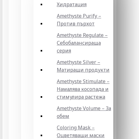
Хидратация
Amethyste Purify –
Против пърхот
Amethyste Regulate –
Себобалансираща
серия
Amethyste Silver –
Матиращи продукти
Amethyste Stimulate –
Намалява косопада и
стимулира растежа
Amethyste Volume – За
обем
Coloring Mask –
Оцветяващи маски