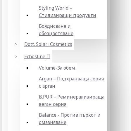
Styling World –
Стилизиращи продукти
Боядисване и
обезцветяване
Dott. Solari Cosmetics
Echosline
Volume-За обем
Argan – Подхранваща серия
с арган
B.PUR – Реминерализираща
веган серия
Balance - Против пърхот и
омазняване