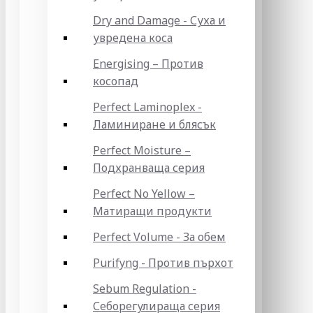
Dry and Damage - Суха и
увредена коса
Energising – Против
косопад
Perfect Laminoplex -
Ламиниране и блясък
Perfect Moisture –
Подхранваща серия
Perfect No Yellow –
Матиращи продукти
Perfect Volume - За обем
Purifyng - Против пърхот
Sebum Regulation -
Себорегулираща серия