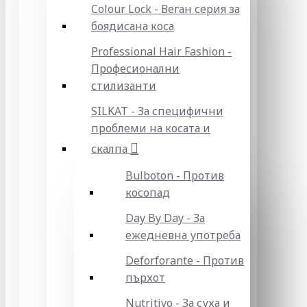
Colour Lock - Веган серия за
боядисана коса
Professional Hair Fashion -
Професионални
стилизанти
SILKAT - За специфични
проблеми на косата и
скалпа
Bulboton - Против
косопад
Day By Day - За
ежедневна употреба
Deforforante - Против
пърхот
Nutritivo - За суха и