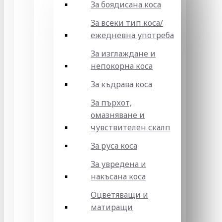
За боядисана коса
За всеки тип коса/
ежедневна употреба
За изглаждане и
непокорна коса
За къдрава коса
За пърхот,
омазняване и
чувствителен скалп
За руса коса
За увредена и
накъсана коса
Оцветяващи и
матиращи