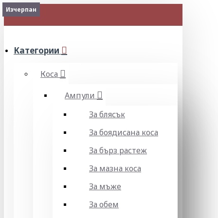
Изчерпан
МЕНЮ
Категории
Коса
Ампули
За блясък
За боядисана коса
За бърз растеж
За мазна коса
За мъже
За обем