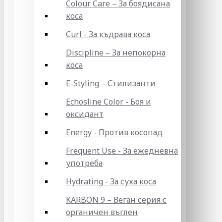
Colour Care – За боядисана
коса
Curl - За къдрава коса
Discipline – За непокорна
коса
E-Styling – Стилизанти
Echosline Color - Боя и
оксидант
Energy - Против косопад
Frequent Use - За ежедневна
употреба
Hydrating - За суха коса
KARBON 9 – Веган серия с
органичен въглен