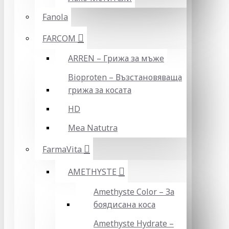
Fanola
FARCOM
ARREN – Грижа за мъже
Bioproten – Възстановяваща
грижа за косата
HD
Mea Natutra
FarmaVita
AMETHYSTE
Amethyste Color – За
боядисана коса
Amethyste Hydrate –