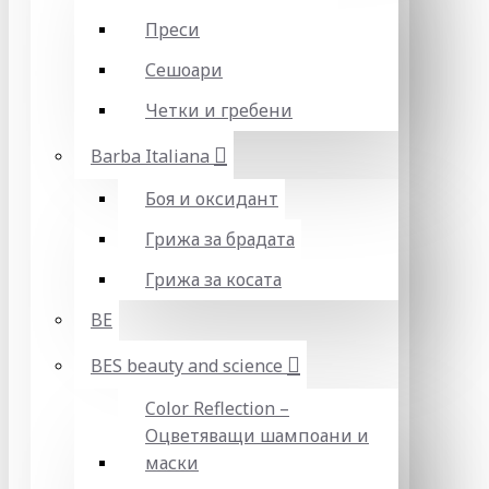
Преси
Сешоари
Четки и гребени
Barba Italiana
Боя и оксидант
Грижа за брадата
Грижа за косата
BE
BES beauty and science
Color Reflection –
Оцветяващи шампоани и
маски