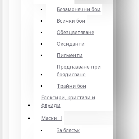
Безамонячни бои
Всички бои
Обезцветяване
Оксиданти
Пигменти
Предпазване при
боядисване
Трайни бои
Елексири, кристали и
флуиди
Маски
За блясък