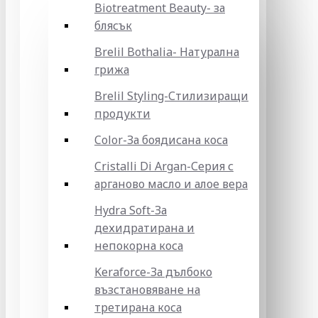
Biotreatment Beauty- за
блясък
Brelil Bothalia- Натурална
грижа
Brelil Styling-Стилизиращи
продукти
Color-За боядисана коса
Cristalli Di Argan-Серия с
арганово масло и алое вера
Hydra Soft-За
дехидратирана и
непокорна коса
Keraforce-За дълбоко
възстановяване на
третирана коса