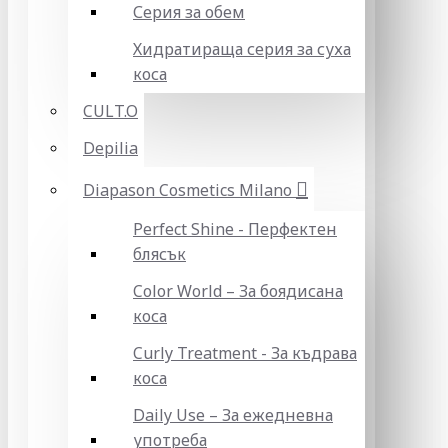
Серия за обем
Хидратираща серия за суха
коса
CULT.O
Depilia
Diapason Cosmetics Milano
Perfect Shine - Перфектен
блясък
Color World – За боядисана
коса
Curly Treatment - За къдрава
коса
Daily Use – За ежедневна
употреба