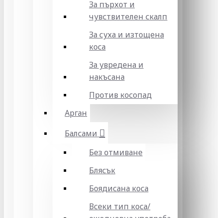
За пърхот и
чувствителен скалп
За суха и изтощена
коса
За увредена и
накъсана
Против косопад
Арган
Балсами
Без отмиване
Блясък
Боядисана коса
Всеки тип коса/