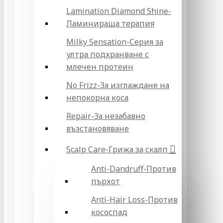
Lamination Diamond Shine-
Ламинираща терапия
Milky Sensation-Серия за
ултра подхранване с
млечен протеин
No Frizz-За изглаждане на
непокорна коса
Repair-За незабавно
възстановяване
Scalp Care-Грижа за скалп
Anti-Dandruff-Против
пърхот
Anti-Hair Loss-Против
кососпад