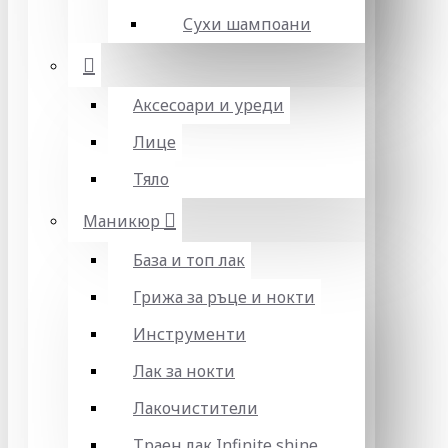
Сухи шампоани
Аксесоари и уреди
Лице
Тяло
Маникюр
База и топ лак
Грижа за ръце и нокти
Инструменти
Лак за нокти
Лакочистители
Траен лак Infinite shine