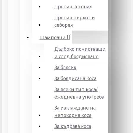
Против косопад
Против пърхот и
себорея
Шампоани
Дълбоко почистващи
и след боядисване
За блясък
За боядисана коса
За всеки тип коса/
ежедневна употреба
За изглаждане на
непокорна коса
За къдрава коса