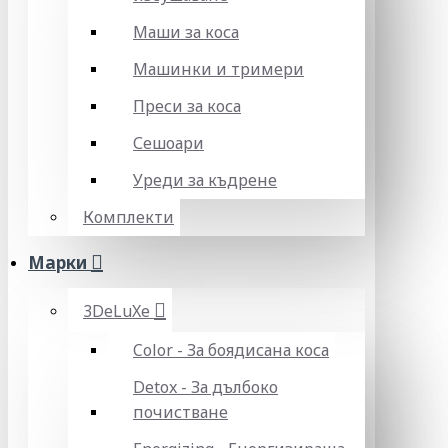
Маши за коса
Машинки и тримери
Преси за коса
Сешоари
Уреди за къдрене
Комплекти
Марки
3DeLuXe
Color - За боядисана коса
Detox - За дълбоко
почистване