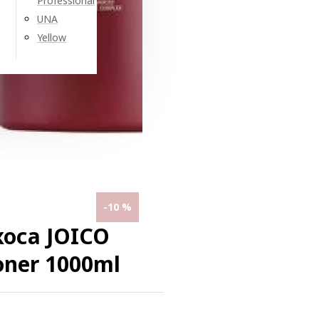
Professional
UNA
Yellow
-10 %
коса JOICO
ioner 1000ml