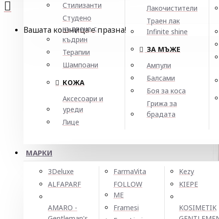
Стилизанти
Лакочистители
Студено
Траен лак
къдрене с
Вашата кошница е празна!
Infinite shine
къдрин
ЗА МЪЖЕ
Терапии
Шампоани
Ампули
Балсами
КОЖА
Боя за коса
Аксесоари и
Грижа за
уреди
брадата
Лице
МАРКИ
3Deluxe
FarmaVita
Kezy
ALFAPARF
FOLLOW
KIEPE
ME
AMARO -
Framesi
KOSIMETIK
Gentleman's
GENTLEME