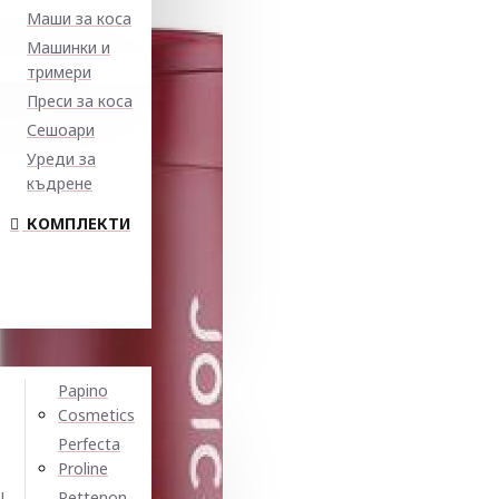
Маши за коса
Машинки и
тримери
Преси за коса
Сешоари
Уреди за
къдрене
КОМПЛЕКТИ
Papino
Cosmetics
Perfecta
Proline
N
Pettenon