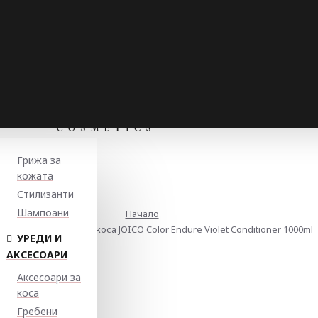
Грижа за
кожата
Стилизанти
Шампоани
Начало
ращ балсам за руса коса JOICO Color Endure Violet Conditioner 1000ml
УРЕДИ И
АКСЕСОАРИ
Аксесоари за
коса
Гребени