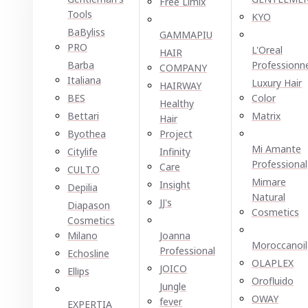
Free Limix
Tools
KYO
BaByliss
GAMMAPIU
PRO
L'Oreal
HAIR
Barba
Professionn
COMPANY
Italiana
Luxury Hair
HAIRWAY
BES
Color
Healthy
Bettari
Matrix
Hair
Byothea
Project
Mi Amante
Citylife
Infinity
Professional
Care
CULT.O
Mimare
Insight
Depilia
Natural
JJ's
Diapason
Cosmetics
Cosmetics
Milano
Joanna
Moroccanoil
Professional
Echosline
OLAPLEX
JOICO
Ellірѕ
Orofluido
Jungle
OWAY
fever
EXPERTIA