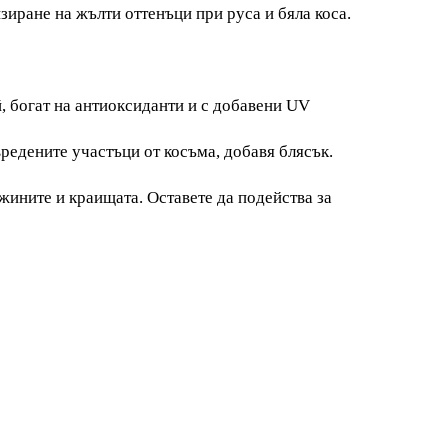
зиране на жълти оттенъци при руса и бяла коса.
й, богат на антиоксиданти и с добавени UV
редените участъци от косъма, добавя блясък.
лжините и краищата. Оставете да подейства за