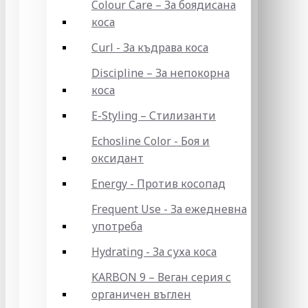
Colour Care – За боядисана
коса
Curl - За къдрава коса
Discipline – За непокорна
коса
E-Styling – Стилизанти
Echosline Color - Боя и
оксидант
Energy - Против косопад
Frequent Use - За ежедневна
употреба
Hydrating - За суха коса
KARBON 9 – Веган серия с
органичен въглен