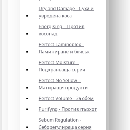
Dry and Damage - Суха и
увредена коса
Energising – Против
косопад
Perfect Laminoplex -
Ламиниране и блясък
Perfect Moisture –
Подхранваща серия
Perfect No Yellow –
Матиращи продукти
Perfect Volume - За обем
Purifyng - Против пърхот
Sebum Regulation -
Себорегулираща серия