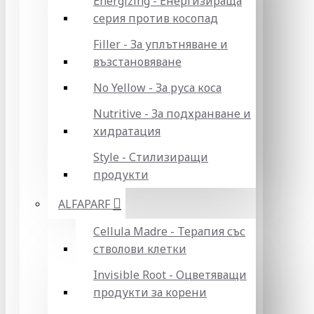
Energizing - Енергизираща
серия против косопад
Filler - За уплътняване и
възстановяване
No Yellow - За руса коса
Nutritive - За подхранване и
хидратация
Style - Стилизиращи
продукти
ALFAPARF
Cellula Madre - Терапия със
стволови клетки
Invisible Root - Оцветяващи
продукти за корени