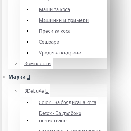
Маши за коса
Машинки и тримери
Преси за коса
Сешоари
Уреди за къдрене
Комплекти
Марки
3DeLuXe
Color - За боядисана коса
Detox - За дълбоко
почистване