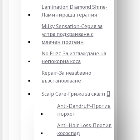
Lamination Diamond Shine-
Ламинираща терапия
Milky Sensation-Серия за
ултра подхранване с
млечен протеин
No Frizz-За изглаждане на
непокорна коса
Repair-За незабавно
възстановяване
Scalp Care-Грижа за скалп
Anti-Dandruff-Против
пърхот
Anti-Hair Loss-Против
кососпад