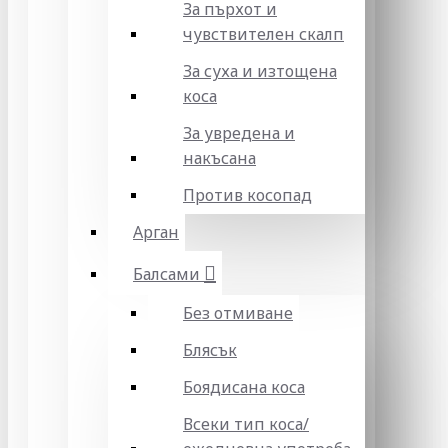
За пърхот и
чувствителен скалп
За суха и изтощена
коса
За увредена и
накъсана
Против косопад
Арган
Балсами
Без отмиване
Блясък
Боядисана коса
Всеки тип коса/