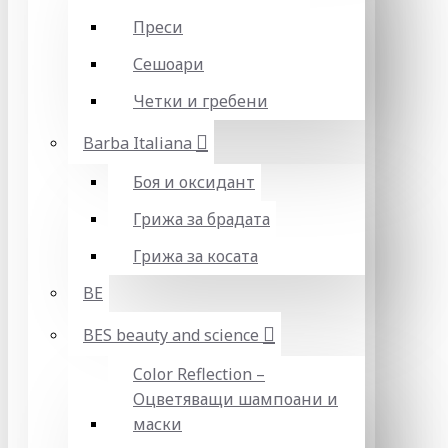
Преси
Сешоари
Четки и гребени
Barba Italiana
Боя и оксидант
Грижа за брадата
Грижа за косата
BE
BES beauty and science
Color Reflection –
Оцветяващи шампоани и
маски