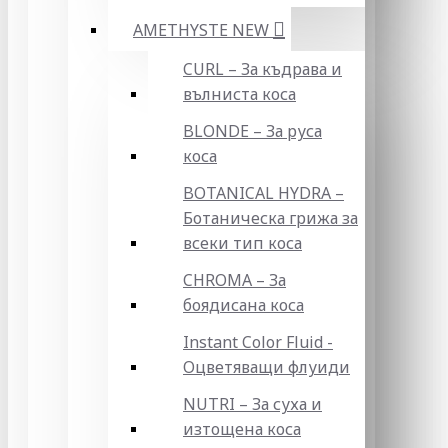
AMETHYSTE NEW
CURL – За къдрава и
вълниста коса
BLONDE – За руса
коса
BOTANICAL HYDRA –
Ботаническа грижа за
всеки тип коса
CHROMA – За
боядисана коса
Instant Color Fluid -
Оцветяващи флуиди
NUTRI – За суха и
изтощена коса