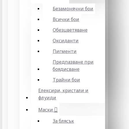
Безамонячни бои
Всички бои
Обезцветяване
Оксиданти
Пигменти
Предпазване при
боядисване
Трайни бои
Елексири, кристали и
флуиди
Маски
За блясък