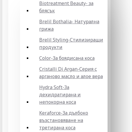
Biotreatment Beauty- за
блясък
Brelil Bothalia- Натурална
грижа
Brelil Styling-Стилизиращи
продукти
Color-За боядисана коса
Cristalli Di Argan-Серия с
арганово масло и алое вера
Hydra Soft-За
дехидратирана и
непокорна коса
Keraforce-За дълбоко
възстановяване на
третирана коса