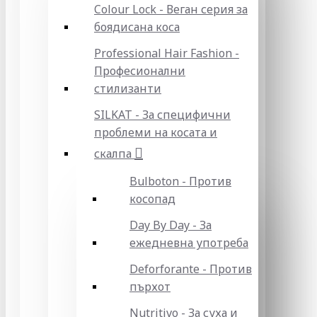
Colour Lock - Веган серия за
боядисана коса
Professional Hair Fashion -
Професионални
стилизанти
SILKAT - За специфични
проблеми на косата и
скалпа
Bulboton - Против
косопад
Day By Day - За
ежедневна употреба
Deforforante - Против
пърхот
Nutritivo - За суха и