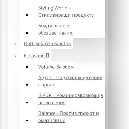
Styling World –
Стилизиращи продукти
Боядисване и
обезцветяване
Dott. Solari Cosmetics
Echosline
Volume-За обем
Argan – Подхранваща серия
с арган
B.PUR – Реминерализираща
веган серия
Balance - Против пърхот и
омазняване