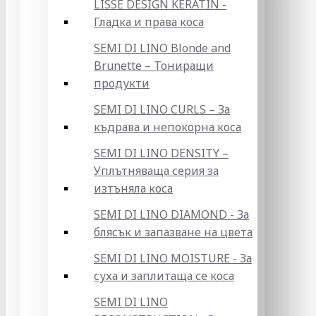
LISSE DESIGN KERATIN -
Гладка и права коса
SEMI DI LINO Blonde and
Brunette – Тониращи
продукти
SEMI DI LINO CURLS – За
къдрава и непокорна коса
SEMI DI LINO DENSITY –
Уплътняваща серия за
изтъняла коса
SEMI DI LINO DIAMOND - За
блясък и запазване на цвета
SEMI DI LINO MOISTURE - За
суха и заплитаща се коса
SEMI DI LINO