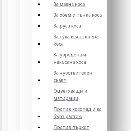
За мазна коса
За обем и тънка коса
За руса коса
За суха и изтощена
коса
За увредена и
накъсана коса
За чувствителен
скалп
Оцветяващи и
матиращи
Против косопад и за
бърз растеж
Против пърхот