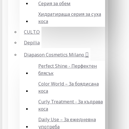
Серия за обем
Хидратираща серия за суха
коса
CULT.O
Depilia
Diapason Cosmetics Milano
Perfect Shine - Перфектен
блясък
Color World – За боядисана
коса
Curly Treatment - За къдрава
коса
Daily Use – За ежедневна
употреба