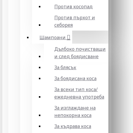
Против косопад
Против пърхот и
себорея
Шампоани
Дълбоко почистващи
и след боядисване
За блясък
За боядисана коса
За всеки тип коса/
ежедневна употреба
За изглаждане на
непокорна коса
За къдрава коса