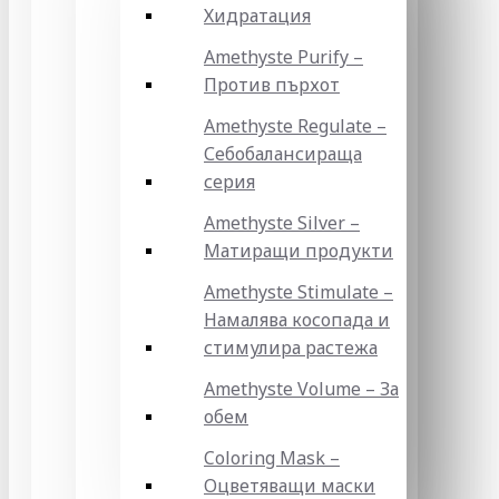
Хидратация
Amethyste Purify –
Против пърхот
Amethyste Regulate –
Себобалансираща
серия
Amethyste Silver –
Матиращи продукти
Amethyste Stimulate –
Намалява косопада и
стимулира растежа
Amethyste Volume – За
обем
Coloring Mask –
Оцветяващи маски