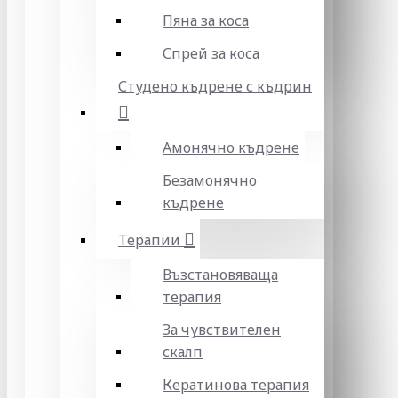
Пяна за коса
Спрей за коса
Студено къдрене с къдрин
Амонячно къдрене
Безамонячно
къдрене
Терапии
Възстановяваща
терапия
За чувствителен
скалп
Кератинова терапия