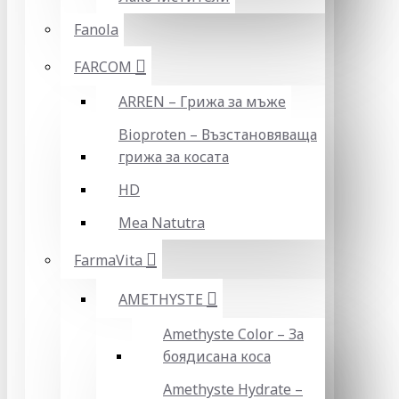
Fanola
FARCOM
ARREN – Грижа за мъже
Bioproten – Възстановяваща
грижа за косата
HD
Mea Natutra
FarmaVita
AMETHYSTE
Amethyste Color – За
боядисана коса
Amethyste Hydrate –