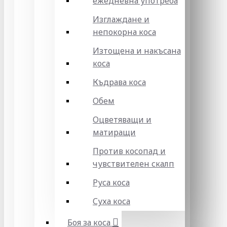
ежедневна употреба
Изглаждане и
непокорна коса
Изтощена и накъсана
коса
Къдрава коса
Обем
Оцветяващи и
матиращи
Против косопад и
чувствителен скалп
Руса коса
Суха коса
Боя за коса