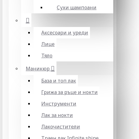
Сухи шампоани
Аксесоари и уреди
Лице
Тяло
Маникюр
База и топ лак
Грижа за ръце и нокти
Инструменти
Лак за нокти
Лакочистители
Траен лак Infinite shine