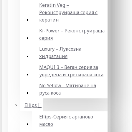
Keratin Veg –
Реконструираща серия с
кератин
Ki-Power – Реконструираща
серия
Luxury – Луксозна
хидратация
MAQUI 3 – Веган серия за
увредена и третирана коса
No Yellow - Матиране на
руса коса
Ellips
Ellips-Серия с арганово
масло