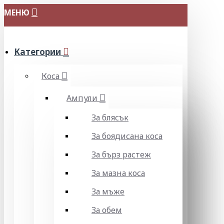
МЕНЮ
Категории
Коса
Ампули
За блясък
За боядисана коса
За бърз растеж
За мазна коса
За мъже
За обем