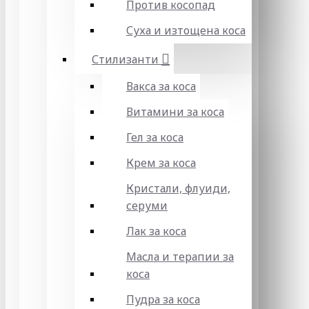
Против косопад
Суха и изтощена коса
Стилизанти
Вакса за коса
Витамини за коса
Гел за коса
Крем за коса
Кристали, флуиди,
серуми
Лак за коса
Масла и терапии за
коса
Пудра за коса