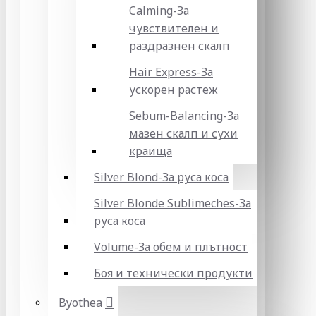
Calming-За
чувствителен и
раздразнен скалп
Hair Express-За
ускорен растеж
Sebum-Balancing-За
мазен скалп и сухи
краища
Silver Blond-За руса коса
Silver Blonde Sublіmeches-За
руса коса
Volume-За обем и плътност
Боя и технически продукти
Byothea