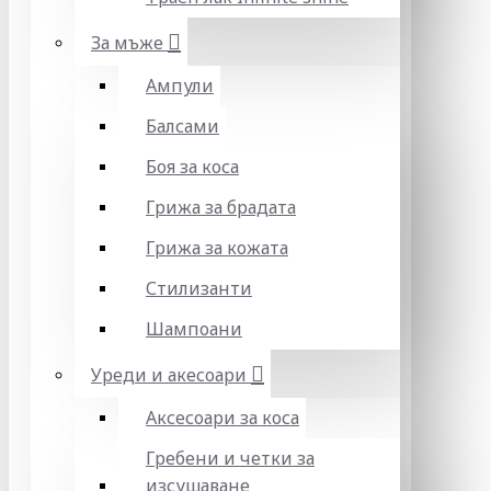
За мъже
Ампули
Балсами
Боя за коса
Грижа за брадата
Грижа за кожата
Стилизанти
Шампоани
Уреди и акесоари
Аксесоари за коса
Гребени и четки за
изсушаване