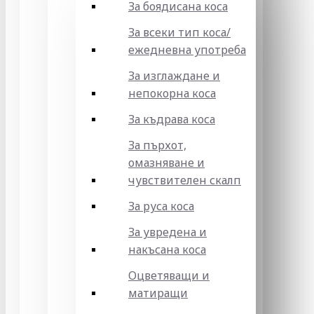
За боядисана коса
За всеки тип коса/
ежедневна употреба
За изглаждане и
непокорна коса
За къдрава коса
За пърхот,
омазняване и
чувствителен скалп
За руса коса
За увредена и
накъсана коса
Оцветяващи и
матиращи