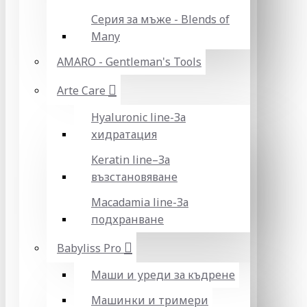
Серия за мъже - Blends of
Many
AMARO - Gentleman's Tools
Arte Care
Hyaluronic line-За
хидратация
Keratin line–За
възстановяване
Macadamia line-За
подхранване
Babyliss Pro
Маши и уреди за къдрене
Машинки и тримери