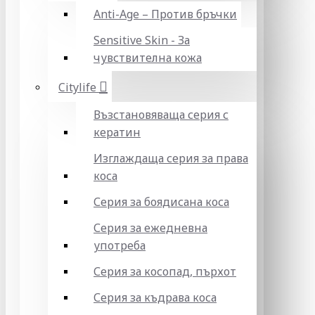
Anti-Age – Против бръчки
Sensitive Skin - За
чувствителна кожа
Citylife
Възстановяваща серия с
кератин
Изглаждаща серия за права
коса
Серия за боядисана коса
Серия за ежедневна
употреба
Серия за косопад, пърхот
Серия за къдрава коса