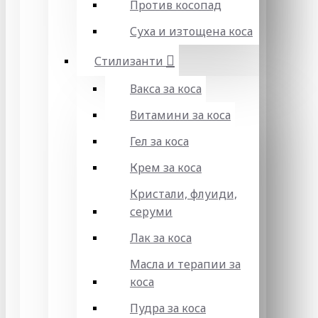
Против косопад
Суха и изтощена коса
Стилизанти
Вакса за коса
Витамини за коса
Гел за коса
Крем за коса
Кристали, флуиди,
серуми
Лак за коса
Масла и терапии за
коса
Пудра за коса