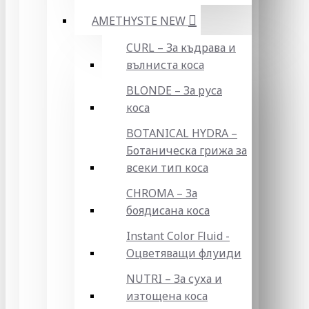
AMETHYSTE NEW
CURL – За къдрава и
вълниста коса
BLONDE – За руса
коса
BOTANICAL HYDRA –
Ботаническа грижа за
всеки тип коса
CHROMA – За
боядисана коса
Instant Color Fluid -
Оцветяващи флуиди
NUTRI – За суха и
изтощена коса