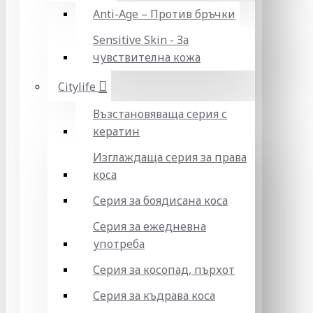
Anti-Age – Против бръчки
Sensitive Skin - За
чувствителна кожа
Citylife
Възстановяваща серия с
кератин
Изглаждаща серия за права
коса
Серия за боядисана коса
Серия за ежедневна
употреба
Серия за косопад, пърхот
Серия за къдрава коса