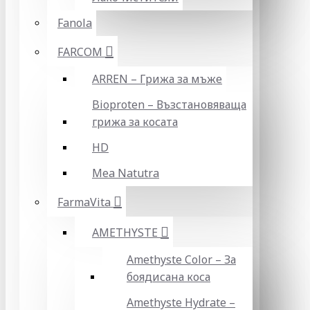
Fanola
FARCOM
ARREN – Грижа за мъже
Bioproten – Възстановяваща
грижа за косата
HD
Mea Natutra
FarmaVita
AMETHYSTE
Amethyste Color – За
боядисана коса
Amethyste Hydrate –