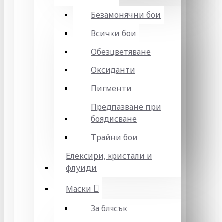
Безамонячни бои
Всички бои
Обезцветяване
Оксиданти
Пигменти
Предпазване при
боядисване
Трайни бои
Елексири, кристали и
флуиди
Маски
За блясък