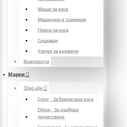
Маши за коса
Машинки и тримери
Преси за коса
Сешоари
Уреди за къдрене
Комплекти
Марки
3DeLuXe
Color - За боядисана коса
Detox - За дълбоко
почистване