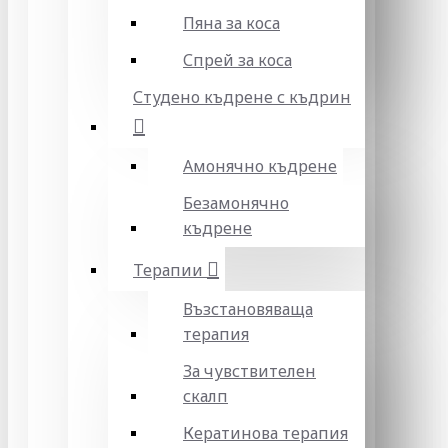
Пяна за коса
Спрей за коса
Студено къдрене с къдрин
Амонячно къдрене
Безамонячно
къдрене
Терапии
Възстановяваща
терапия
За чувствителен
скалп
Кератинова терапия