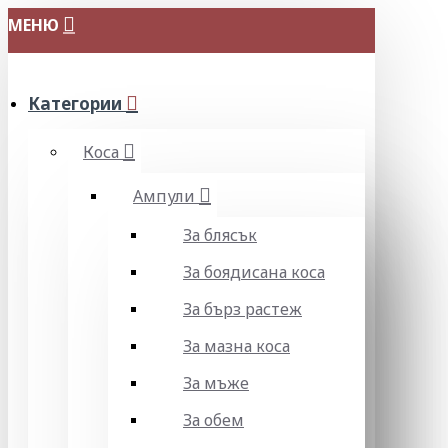
МЕНЮ
Категории
Коса
Ампули
За блясък
За боядисана коса
За бърз растеж
За мазна коса
За мъже
За обем