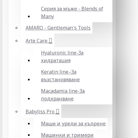
Серия за мъже - Blends of
Many
AMARO - Gentleman's Tools
Arte Care
Hyaluronic line-За
хидратация
Keratin line–За
възстановяване
Macadamia line-За
подхранване
Babyliss Pro
Маши и уреди за къдрене
Машинки и тримери