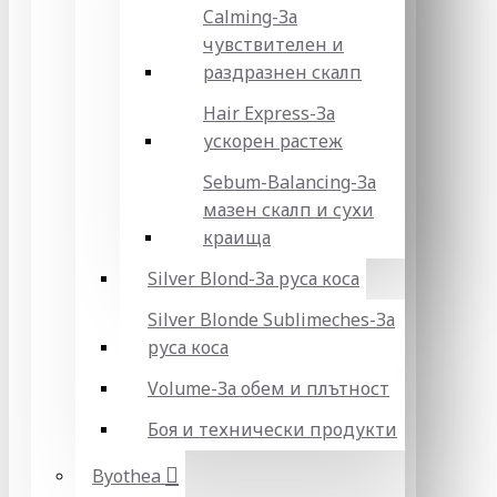
Calming-За
чувствителен и
раздразнен скалп
Hair Express-За
ускорен растеж
Sebum-Balancing-За
мазен скалп и сухи
краища
Silver Blond-За руса коса
Silver Blonde Sublіmeches-За
руса коса
Volume-За обем и плътност
Боя и технически продукти
Byothea