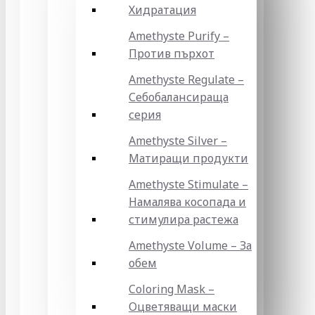
Хидратация
Amethyste Purify –
Против пърхот
Amethyste Regulate –
Себобалансираща
серия
Amethyste Silver –
Матиращи продукти
Amethyste Stimulate –
Намалява косопада и
стимулира растежа
Amethyste Volume – За
обем
Coloring Mask –
Оцветяващи маски