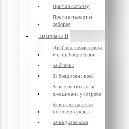
Против косопад
Против пърхот и
себорея
Шампоани
Дълбоко почистващи
и след боядисване
За блясък
За боядисана коса
За всеки тип коса/
ежедневна употреба
За изглаждане на
непокорна коса
За къдрава коса