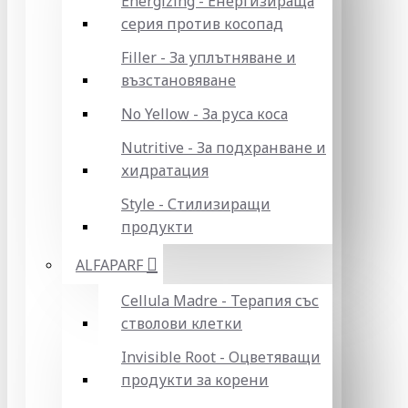
Energizing - Енергизираща
серия против косопад
Filler - За уплътняване и
възстановяване
No Yellow - За руса коса
Nutritive - За подхранване и
хидратация
Style - Стилизиращи
продукти
ALFAPARF
Cellula Madre - Терапия със
стволови клетки
Invisible Root - Оцветяващи
продукти за корени