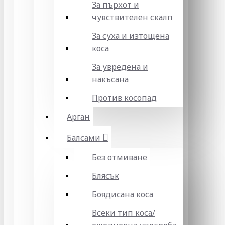
За пърхот и
чувствителен скалп
За суха и изтощена
коса
За увредена и
накъсана
Против косопад
Арган
Балсами
Без отмиване
Блясък
Боядисана коса
Всеки тип коса/