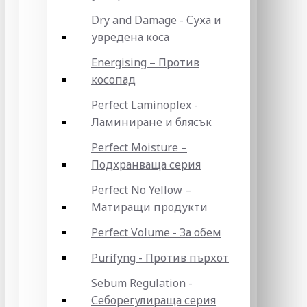
Dry and Damage - Суха и
увредена коса
Energising – Против
косопад
Perfect Laminoplex -
Ламиниране и блясък
Perfect Moisture –
Подхранваща серия
Perfect No Yellow –
Матиращи продукти
Perfect Volume - За обем
Purifyng - Против пърхот
Sebum Regulation -
Себорегулираща серия