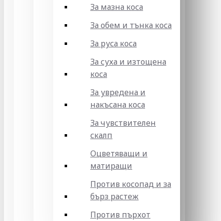
За мазна коса
За обем и тънка коса
За руса коса
За суха и изтощена
коса
За увредена и
накъсана коса
За чувствителен
скалп
Оцветяващи и
матиращи
Против косопад и за
бърз растеж
Против пърхот