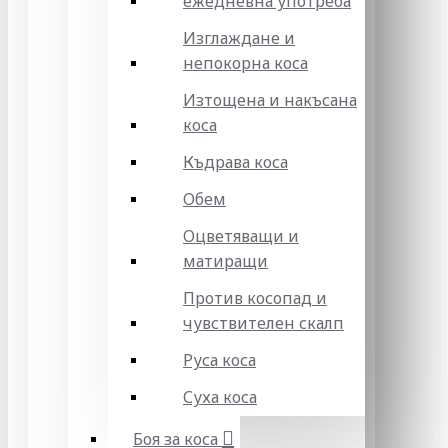
ежедневна употреба
Изглаждане и
непокорна коса
Изтощена и накъсана
коса
Къдрава коса
Обем
Оцветяващи и
матиращи
Против косопад и
чувствителен скалп
Руса коса
Суха коса
Боя за коса