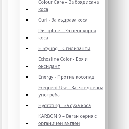
Colour Care – За боядисана
коса
Curl - За къдрава коса
Discipline – За непокорна
коса
E-Styling – Стилизанти
Echosline Color - Боя и
оксидант
Energy - Против косопад
Frequent Use - За ежедневна
употреба
Hydrating - За суха коса
KARBON 9 – Веган серия с
органичен въглен