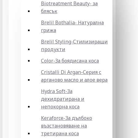
Biotreatment Beauty- за
блясък
Brelil Bothalia- Натурална
грижа
Brelil Styling-Стилизиращи
продукти
Color-За боядисана коса
Cristalli Di Argan-Серия с
арганово масло и алое вера
Hydra Soft-За
дехидратирана и
непокорна коса
Keraforce-За дълбоко
възстановяване на
третирана коса