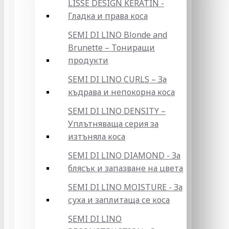
LISSE DESIGN KERATIN -
Гладка и права коса
SEMI DI LINO Blonde and
Brunette – Тониращи
продукти
SEMI DI LINO CURLS – За
къдрава и непокорна коса
SEMI DI LINO DENSITY –
Уплътняваща серия за
изтъняла коса
SEMI DI LINO DIAMOND - За
блясък и запазване на цвета
SEMI DI LINO MOISTURE - За
суха и заплитаща се коса
SEMI DI LINO