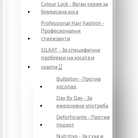
Colour Lock - Веган серия за
боядисана коса
Professional Hair Fashion -
Професионални
стилизанти
SILKAT - За специфични
проблеми на косата и
скалпа
Bulboton - Против
косопад
Day By Day - За
ежедневна употреба
Deforforante - Против
пърхот
Nutritivo - За суха и