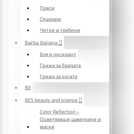
Преси
Сешоари
Четки и гребени
Barba Italiana
Боя и оксидант
Грижа за брадата
Грижа за косата
BE
BES beauty and science
Color Reflection –
Оцветяващи шампоани и
маски