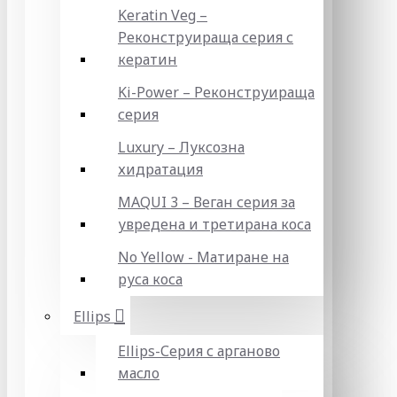
Keratin Veg –
Реконструираща серия с
кератин
Ki-Power – Реконструираща
серия
Luxury – Луксозна
хидратация
MAQUI 3 – Веган серия за
увредена и третирана коса
No Yellow - Матиране на
руса коса
Ellips
Ellips-Серия с арганово
масло