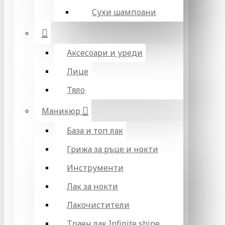
Сухи шампоани
Аксесоари и уреди
Лице
Тяло
Маникюр
База и топ лак
Грижа за ръце и нокти
Инструменти
Лак за нокти
Лакочистители
Траен лак Infinite shine