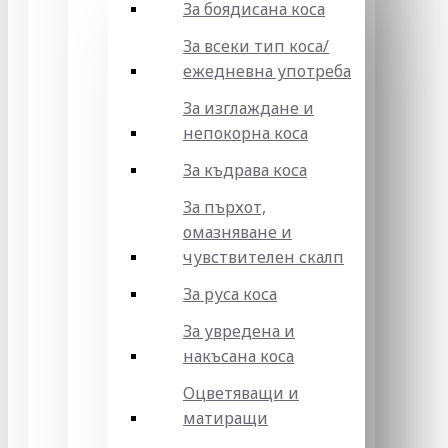
За боядисана коса
За всеки тип коса/
ежедневна употреба
За изглаждане и
непокорна коса
За къдрава коса
За пърхот,
омазняване и
чувствителен скалп
За руса коса
За увредена и
накъсана коса
Оцветяващи и
матиращи