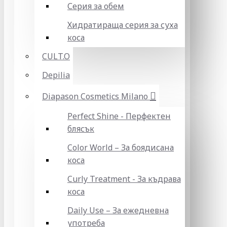
Серия за обем
Хидратираща серия за суха
коса
CULT.O
Depilia
Diapason Cosmetics Milano
Perfect Shine - Перфектен
блясък
Color World – За боядисана
коса
Curly Treatment - За къдрава
коса
Daily Use – За ежедневна
употреба