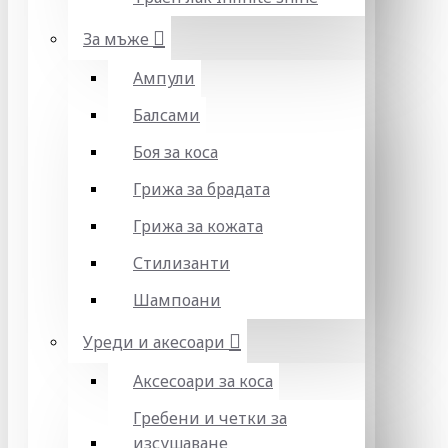
За мъже
Ампули
Балсами
Боя за коса
Грижа за брадата
Грижа за кожата
Стилизанти
Шампоани
Уреди и акесоари
Аксесоари за коса
Гребени и четки за
изсушаване