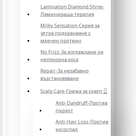
Lamination Diamond Shine-
Ламинираща терапия
Milky Sensation-Серия за
ултра подхранване с
млечен протеин
No Frizz-За изглаждане на
непокорна коса
Repair-За незабавно
възстановяване
Scalp Care-Грижа за скалп
Anti-Dandruff-Против
пърхот
Anti-Hair Loss-Против
кососпад