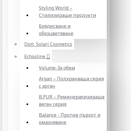
Styling World –
Стилизиращи продукти
Боядисване и
обезцветяване
Dott. Solari Cosmetics
Echosline
Volume-За обем
Argan – Подхранваща серия
с арган
B.PUR – Реминерализираща
веган серия
Balance - Против пърхот и
омазняване