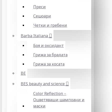
Преси
Сешоари
Четки и гребени
Barba Italiana
Боя и оксидант
Грижа за брадата
Грижа за косата
BE
BES beauty and science
Color Reflection –
Оцветяващи шампоани и
маски