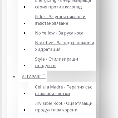
Energizing - Енергизираща
серия против косопад
Filler - За уплътняване и
възстановяване
No Yellow - За руса коса
Nutritive - За подхранване и
хидратация
Style - Стилизиращи
продукти
ALFAPARF
Cellula Madre - Терапия със
стволови клетки
Invisible Root - Оцветяващи
продукти за корени