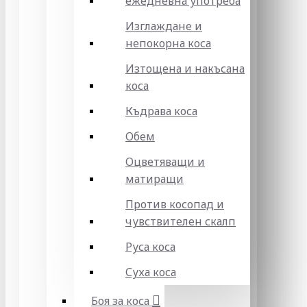
ежедневна употреба
Изглаждане и
непокорна коса
Изтощена и накъсана
коса
Къдрава коса
Обем
Оцветяващи и
матиращи
Против косопад и
чувствителен скалп
Руса коса
Суха коса
Боя за коса