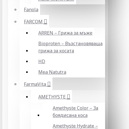
Fanola
FARCOM
ARREN – Грижа за мъже
Bioproten – Възстановяваща
грижа за косата
HD
Mea Natutra
FarmaVita
AMETHYSTE
Amethyste Color – За
боядисана коса
Amethyste Hydrate –