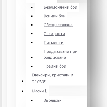
Безамонячни бои
Всички бои
Обезцветяване
Оксиданти
Пигменти
Предпазване при
боядисване
Трайни бои
Елексири, кристали и
флуиди
Маски
За блясък