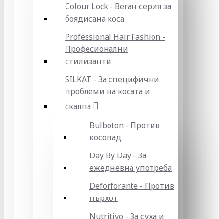
Colour Lock - Веган серия за
боядисана коса
Professional Hair Fashion -
Професионални
стилизанти
SILKAT - За специфични
проблеми на косата и
скалпа
Bulboton - Против
косопад
Day By Day - За
ежедневна употреба
Deforforante - Против
пърхот
Nutritivo - За суха и