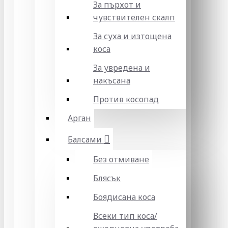
За пърхот и
чувствителен скалп
За суха и изтощена
коса
За увредена и
накъсана
Против косопад
Арган
Балсами
Без отмиване
Блясък
Боядисана коса
Всеки тип коса/