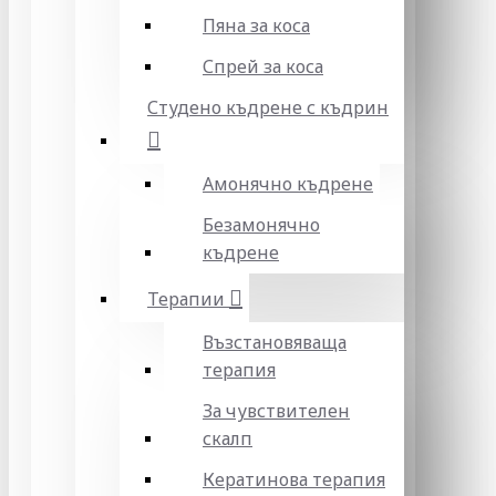
Пяна за коса
Спрей за коса
Студено къдрене с къдрин
Амонячно къдрене
Безамонячно
къдрене
Терапии
Възстановяваща
терапия
За чувствителен
скалп
Кератинова терапия