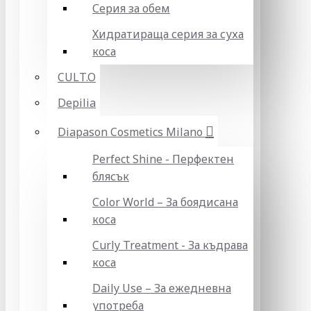
Серия за обем
Хидратираща серия за суха
коса
CULT.O
Depilia
Diapason Cosmetics Milano
Perfect Shine - Перфектен
блясък
Color World – За боядисана
коса
Curly Treatment - За къдрава
коса
Daily Use – За ежедневна
употреба