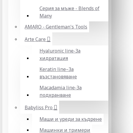
Серия за мъже - Blends of
Many
AMARO - Gentleman's Tools
Arte Care
Hyaluronic line-За
хидратация
Keratin line–За
възстановяване
Macadamia line-За
подхранване
Babyliss Pro
Маши и уреди за къдрене
Машинки и тримери