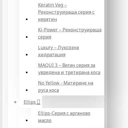
Keratin Veg –
Реконструираща серия с
кератин
Ki-Power – Реконструираща
серия
Luxury – Луксозна
хидратация
MAQUI 3 – Веган серия за
увредена и третирана коса
No Yellow - Матиране на
руса коса
Ellips
Ellips-Серия с арганово
масло