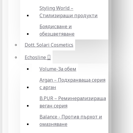
Styling World –
Стилизиращи продукти
Боядисване и
обезцветяване
Dott. Solari Cosmetics
Echosline
Volume-За обем
Argan – Подхранваща серия
с арган
B.PUR – Реминерализираща
веган серия
Balance - Против пърхот и
омазняване