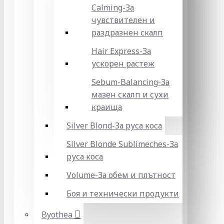
Calming-За
чувствителен и
раздразнен скалп
Hair Express-За
ускорен растеж
Sebum-Balancing-За
мазен скалп и сухи
краища
Silver Blond-За руса коса
Silver Blonde Sublіmeches-За
руса коса
Volume-За обем и плътност
Боя и технически продукти
Byothea