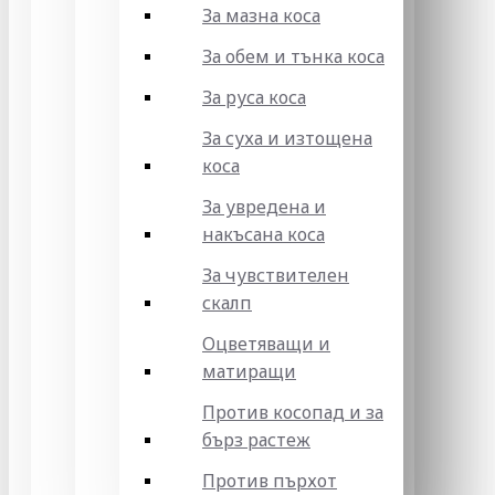
За мазна коса
За обем и тънка коса
За руса коса
За суха и изтощена
коса
За увредена и
накъсана коса
За чувствителен
скалп
Оцветяващи и
матиращи
Против косопад и за
бърз растеж
Против пърхот