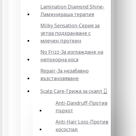
Lamination Diamond Shine-
Ламинираща терапия
Milky Sensation-Серия за
ултра подхранване с
млечен протеин
No Frizz-За изглаждане на
непокорна коса
Repair-За незабавно
възстановяване
Scalp Care-Грижа за скалп
Anti-Dandruff-Против
пърхот
Anti-Hair Loss-Против
кососпад