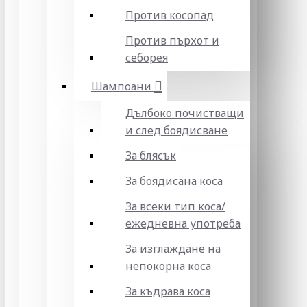
Против косопад
Против пърхот и
себорея
Шампоани
Дълбоко почистващи
и след боядисване
За блясък
За боядисана коса
За всеки тип коса/
ежедневна употреба
За изглаждане на
непокорна коса
За къдрава коса