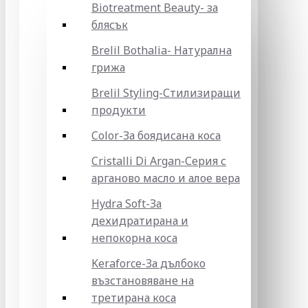
Biotreatment Beauty- за
блясък
Brelil Bothalia- Натурална
грижа
Brelil Styling-Стилизиращи
продукти
Color-За боядисана коса
Cristalli Di Argan-Серия с
арганово масло и алое вера
Hydra Soft-За
дехидратирана и
непокорна коса
Keraforce-За дълбоко
възстановяване на
третирана коса