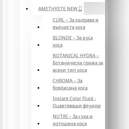
AMETHYSTE NEW
CURL – За къдрава и
вълниста коса
BLONDE – За руса
коса
BOTANICAL HYDRA –
Ботаническа грижа за
всеки тип коса
CHROMA – За
боядисана коса
Instant Color Fluid -
Оцветяващи флуиди
NUTRI – За суха и
изтощена коса