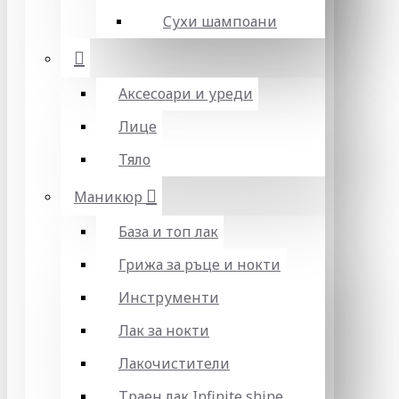
Сухи шампоани
Аксесоари и уреди
Лице
Тяло
Маникюр
База и топ лак
Грижа за ръце и нокти
Инструменти
Лак за нокти
Лакочистители
Траен лак Infinite shine