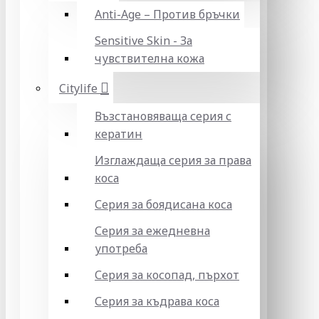
Anti-Age – Против бръчки
Sensitive Skin - За
чувствителна кожа
Citylife
Възстановяваща серия с
кератин
Изглаждаща серия за права
коса
Серия за боядисана коса
Серия за ежедневна
употреба
Серия за косопад, пърхот
Серия за къдрава коса