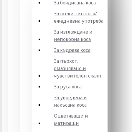
За боядисана коса
За всеки тип коса/
ежедневна употреба
За изглаждане и
непокорна коса
За къдрава коса
За пърхот,
омазняване и
чувствителен скалп
За руса коса
За увредена и
накъсана коса
Оцветяващи и
матиращи