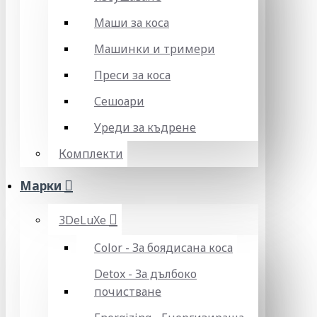
Маши за коса
Машинки и тримери
Преси за коса
Сешоари
Уреди за къдрене
Комплекти
Марки
3DeLuXe
Color - За боядисана коса
Detox - За дълбоко
почистване