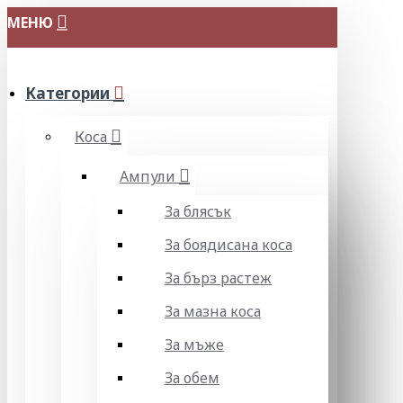
МЕНЮ
Категории
Коса
Ампули
За блясък
За боядисана коса
За бърз растеж
За мазна коса
За мъже
За обем