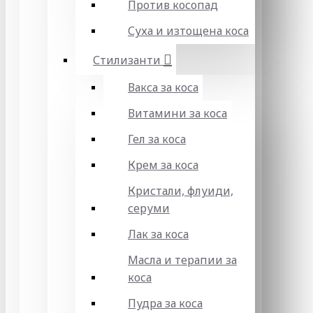
Против косопад
Суха и изтощена коса
Стилизанти
Вакса за коса
Витамини за коса
Гел за коса
Крем за коса
Кристали, флуиди,
серуми
Лак за коса
Масла и терапии за
коса
Пудра за коса