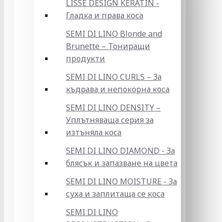
LISSE DESIGN KERATIN -
Гладка и права коса
SEMI DI LINO Blonde and
Brunette – Тониращи
продукти
SEMI DI LINO CURLS – За
къдрава и непокорна коса
SEMI DI LINO DENSITY –
Уплътняваща серия за
изтъняла коса
SEMI DI LINO DIAMOND - За
блясък и запазване на цвета
SEMI DI LINO MOISTURE - За
суха и заплитаща се коса
SEMI DI LINO