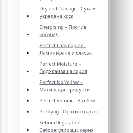
Dry and Damage - Суха и
увредена коса
Energising – Против
косопад
Perfect Laminoplex -
Ламиниране и блясък
Perfect Moisture –
Подхранваща серия
Perfect No Yellow –
Матиращи продукти
Perfect Volume - За обем
Purifyng - Против пърхот
Sebum Regulation -
Себорегулираща серия