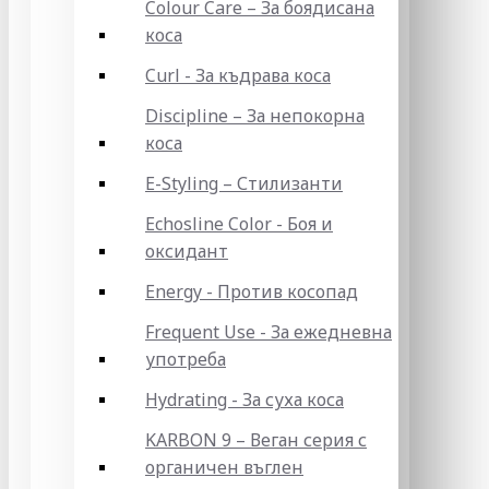
Colour Care – За боядисана
коса
Curl - За къдрава коса
Discipline – За непокорна
коса
E-Styling – Стилизанти
Echosline Color - Боя и
оксидант
Energy - Против косопад
Frequent Use - За ежедневна
употреба
Hydrating - За суха коса
KARBON 9 – Веган серия с
органичен въглен