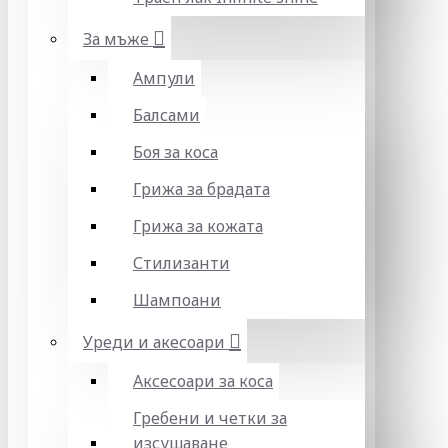
За мъже
Ампули
Балсами
Боя за коса
Грижа за брадата
Грижа за кожата
Стилизанти
Шампоани
Уреди и акесоари
Аксесоари за коса
Гребени и четки за
изсушаване