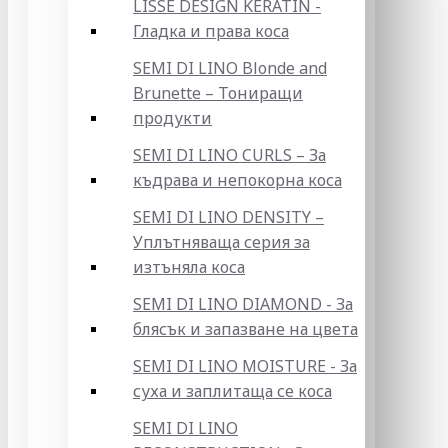
LISSE DESIGN KERATIN -
Гладка и права коса
SEMI DI LINO Blonde and
Brunette – Тониращи
продукти
SEMI DI LINO CURLS – За
къдрава и непокорна коса
SEMI DI LINO DENSITY –
Уплътняваща серия за
изтъняла коса
SEMI DI LINO DIAMOND - За
блясък и запазване на цвета
SEMI DI LINO MOISTURE - За
суха и заплитаща се коса
SEMI DI LINO