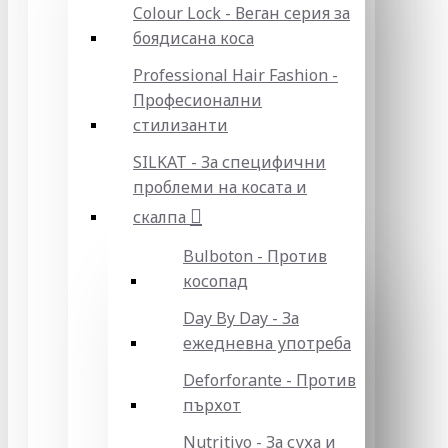
Colour Lock - Веган серия за
боядисана коса
Professional Hair Fashion -
Професионални
стилизанти
SILKAT - За специфични
проблеми на косата и
скалпа
Bulboton - Против
косопад
Day By Day - За
ежедневна употреба
Deforforante - Против
пърхот
Nutritivo - За суха и