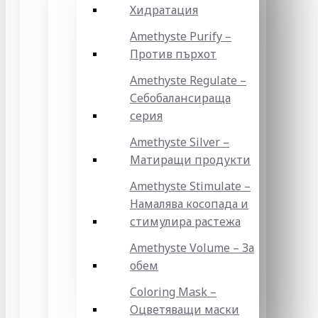
Хидратация
Amethyste Purify –
Против пърхот
Amethyste Regulate –
Себобалансираща
серия
Amethyste Silver –
Матиращи продукти
Amethyste Stimulate –
Намалява косопада и
стимулира растежа
Amethyste Volume – За
обем
Coloring Mask –
Оцветяващи маски