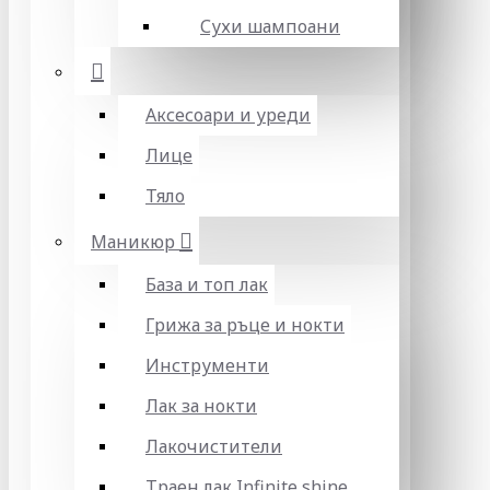
Сухи шампоани
Аксесоари и уреди
Лице
Тяло
Маникюр
База и топ лак
Грижа за ръце и нокти
Инструменти
Лак за нокти
Лакочистители
Траен лак Infinite shine