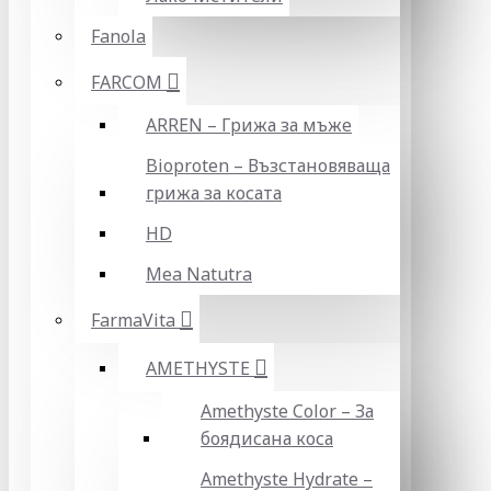
Fanola
FARCOM
ARREN – Грижа за мъже
Bioproten – Възстановяваща
грижа за косата
HD
Mea Natutra
FarmaVita
AMETHYSTE
Amethyste Color – За
боядисана коса
Amethyste Hydrate –