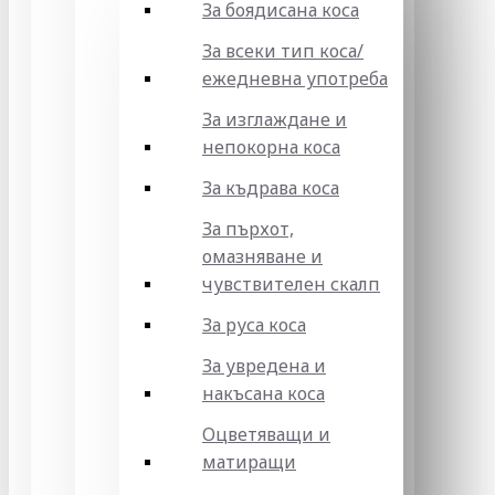
За боядисана коса
За всеки тип коса/
ежедневна употреба
За изглаждане и
непокорна коса
За къдрава коса
За пърхот,
омазняване и
чувствителен скалп
За руса коса
За увредена и
накъсана коса
Оцветяващи и
матиращи