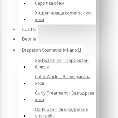
Серия за обем
Хидратираща серия за суха
коса
CULT.O
Depilia
Diapason Cosmetics Milano
Perfect Shine - Перфектен
блясък
Color World – За боядисана
коса
Curly Treatment - За къдрава
коса
Daily Use – За ежедневна
употреба