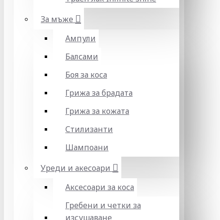
За мъже
Ампули
Балсами
Боя за коса
Грижа за брадата
Грижа за кожата
Стилизанти
Шампоани
Уреди и акесоари
Аксесоари за коса
Гребени и четки за
изсушаване