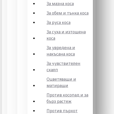
За мазна коса
За обем и тънка коса
За руса коса
За суха и изтощена
коса
За увредена и
накъсана коса
За чувствителен
скалп
Оцветяващи и
матиращи
Против косопад и за
бърз растеж
Против пърхот