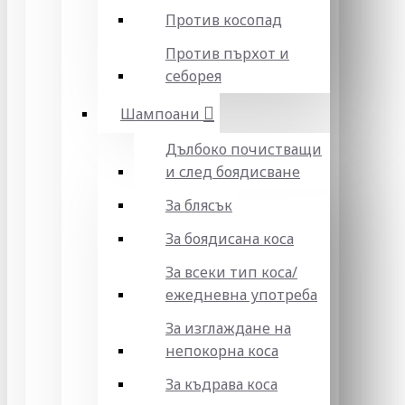
Против косопад
Против пърхот и
себорея
Шампоани
Дълбоко почистващи
и след боядисване
За блясък
За боядисана коса
За всеки тип коса/
ежедневна употреба
За изглаждане на
непокорна коса
За къдрава коса