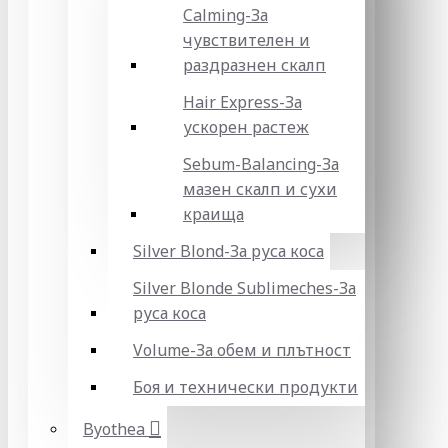
Calming-За
чувствителен и
раздразнен скалп
Hair Express-За
ускорен растеж
Sebum-Balancing-За
мазен скалп и сухи
краища
Silver Blond-За руса коса
Silver Blonde Sublіmeches-За
руса коса
Volume-За обем и плътност
Боя и технически продукти
Byothea