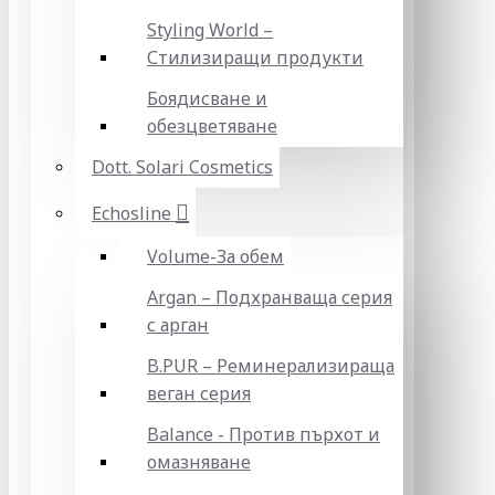
Styling World –
Стилизиращи продукти
Боядисване и
обезцветяване
Dott. Solari Cosmetics
Echosline
Volume-За обем
Argan – Подхранваща серия
с арган
B.PUR – Реминерализираща
веган серия
Balance - Против пърхот и
омазняване