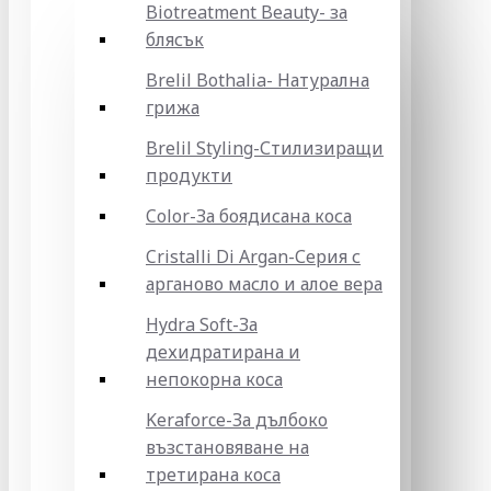
Biotreatment Beauty- за
блясък
Brelil Bothalia- Натурална
грижа
Brelil Styling-Стилизиращи
продукти
Color-За боядисана коса
Cristalli Di Argan-Серия с
арганово масло и алое вера
Hydra Soft-За
дехидратирана и
непокорна коса
Keraforce-За дълбоко
възстановяване на
третирана коса