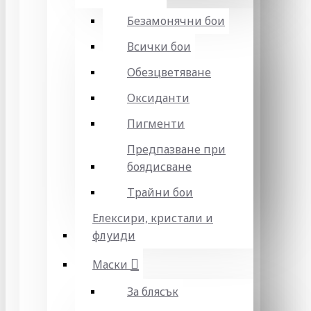
Безамонячни бои
Всички бои
Обезцветяване
Оксиданти
Пигменти
Предпазване при
боядисване
Трайни бои
Елексири, кристали и
флуиди
Маски
За блясък