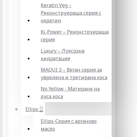
Keratin Veg –
Реконструираща серия с
кератин
Ki-Power – Реконструираща
серия
Luxury – Луксозна
хидратация
MAQUI 3 – Веган серия за
увредена и третирана коса
No Yellow - Матиране на
руса коса
Ellips
Ellips-Серия с арганово
масло