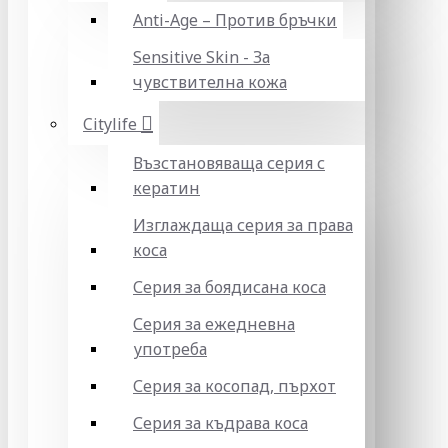
Anti-Age – Против бръчки
Sensitive Skin - За
чувствителна кожа
Citylife
Възстановяваща серия с
кератин
Изглаждаща серия за права
коса
Серия за боядисана коса
Серия за ежедневна
употреба
Серия за косопад, пърхот
Серия за къдрава коса