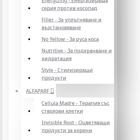
Energizing - Енергизираща
серия против косопад
Filler - За уплътняване и
възстановяване
No Yellow - За руса коса
Nutritive - За подхранване и
хидратация
Style - Стилизиращи
продукти
ALFAPARF
Cellula Madre - Терапия със
стволови клетки
Invisible Root - Оцветяващи
продукти за корени