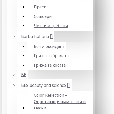
Преси
Сешоари
Четки и гребени
Barba Italiana
Боя и оксидант
Грижа за брадата
Грижа за косата
BE
BES beauty and science
Color Reflection –
Оцветяващи шампоани и
маски