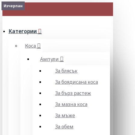
Изчерпан
Изчерпан
МЕНЮ
Категории
Коса
Ампули
За блясък
За боядисана коса
За бърз растеж
За мазна коса
За мъже
За обем