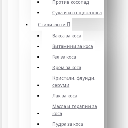
Против косопад
Суха и изтощена коса
Стилизанти
Вакса за коса
Витамини за коса
Гел за коса
Крем за коса
Кристали, флуиди,
серуми
Лак за коса
Масла и терапии за
коса
Пудра за коса