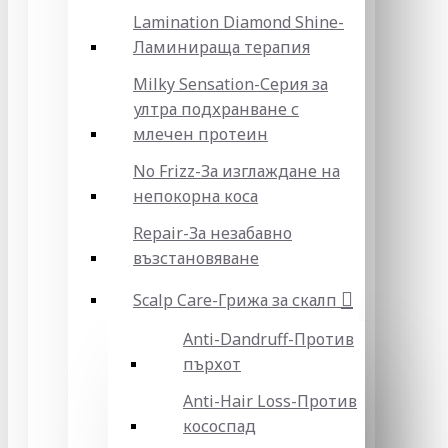
Lamination Diamond Shine-
Ламинираща терапия
Milky Sensation-Серия за
ултра подхранване с
млечен протеин
No Frizz-За изглаждане на
непокорна коса
Repair-За незабавно
възстановяване
Scalp Care-Грижа за скалп
Anti-Dandruff-Против
пърхот
Anti-Hair Loss-Против
кососпад