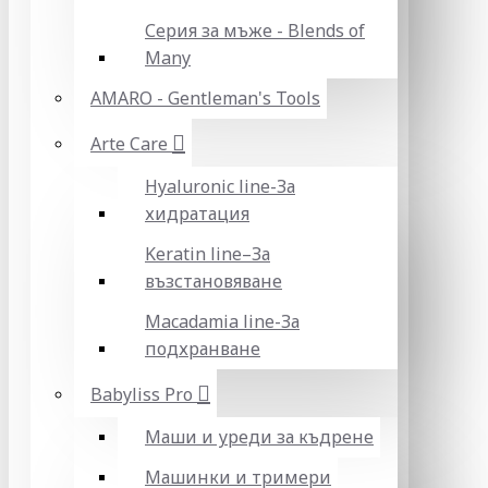
Серия за мъже - Blends of
Many
AMARO - Gentleman's Tools
Arte Care
Hyaluronic line-За
хидратация
Keratin line–За
възстановяване
Macadamia line-За
подхранване
Babyliss Pro
Маши и уреди за къдрене
Машинки и тримери