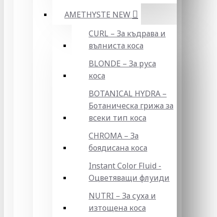
AMETHYSTE NEW
CURL – За къдрава и
вълниста коса
BLONDE – За руса
коса
BOTANICAL HYDRA –
Ботаническа грижа за
всеки тип коса
CHROMA – За
боядисана коса
Instant Color Fluid -
Оцветяващи флуиди
NUTRI – За суха и
изтощена коса