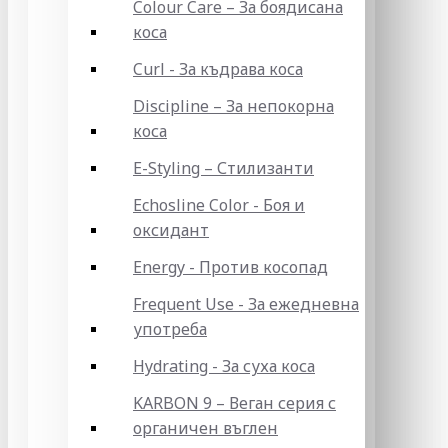
Colour Care – За боядисана
коса
Curl - За къдрава коса
Discipline – За непокорна
коса
E-Styling – Стилизанти
Echosline Color - Боя и
оксидант
Energy - Против косопад
Frequent Use - За ежедневна
употреба
Hydrating - За суха коса
KARBON 9 – Веган серия с
органичен въглен