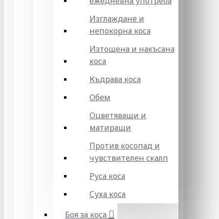
ежедневна употреба
Изглаждане и
непокорна коса
Изтощена и накъсана
коса
Къдрава коса
Обем
Оцветяващи и
матиращи
Против косопад и
чувствителен скалп
Руса коса
Суха коса
Боя за коса