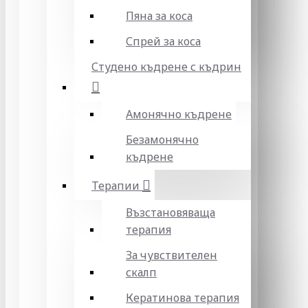
Пяна за коса
Спрей за коса
Студено къдрене с къдрин
Амонячно къдрене
Безамонячно
къдрене
Терапии
Възстановяваща
терапия
За чувствителен
скалп
Кератинова терапия