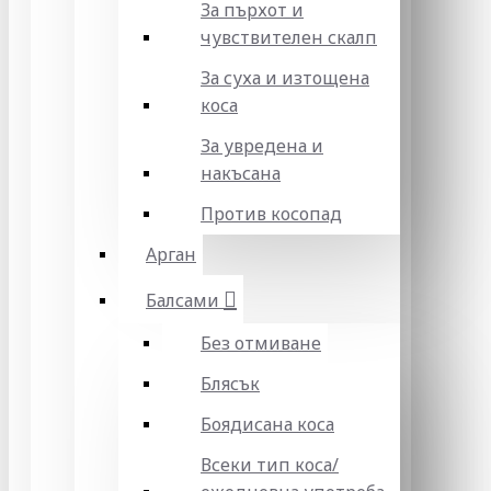
За пърхот и
чувствителен скалп
За суха и изтощена
коса
За увредена и
накъсана
Против косопад
Арган
Балсами
Без отмиване
Блясък
Боядисана коса
Всеки тип коса/