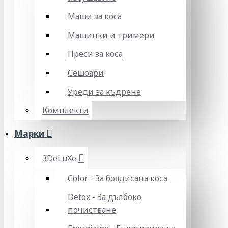
Маши за коса
Машинки и тримери
Преси за коса
Сешоари
Уреди за къдрене
Комплекти
Марки
3DeLuXe
Color - За боядисана коса
Detox - За дълбоко
почистване