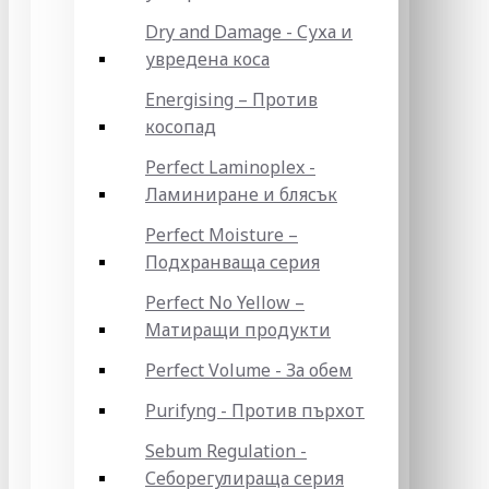
Dry and Damage - Суха и
увредена коса
Energising – Против
косопад
Perfect Laminoplex -
Ламиниране и блясък
Perfect Moisture –
Подхранваща серия
Perfect No Yellow –
Матиращи продукти
Perfect Volume - За обем
Purifyng - Против пърхот
Sebum Regulation -
Себорегулираща серия