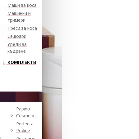
Маши за коса
Машинки и
тримери
Преси за коса
Сешоари
Уреди за
къдрене
КОМПЛЕКТИ
Papino
Cosmetics
Perfecta
Proline
N
Pettenon