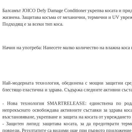
Балсамът JOICO Defy Damage Conditioner укрепва косата и прид
жизнена. Защитава косъма от механични, термични и UV увреж
Подходящ е за всеки тип коса.
Начин на употреба: Нанесете малко количество на влажна коса и
Най-модерната технология, обединена с мощни защитни средс
блестящо еластична и здрава. Съдържа следните активни съст
- Нова технология SMARTRELEASE: единствена по рода 
непрекъснато освобождава активните съставки за здрава кос
възстановяване, укрепване и защита на косата от увреждането
- Защитен липид: защитава косата, за да предотврати тер
повреди. Резултатите са видими още при първото приложение