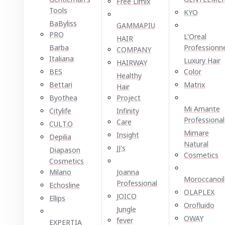
Free Limix
Tools
KYO
BaByliss
GAMMAPIU
PRO
L'Oreal
HAIR
Barba
Professionn
COMPANY
Italiana
Luxury Hair
HAIRWAY
BES
Color
Healthy
Bettari
Matrix
Hair
Byothea
Project
Mi Amante
Citylife
Infinity
Professional
Care
CULT.O
Mimare
Insight
Depilia
Natural
JJ's
Diapason
Cosmetics
Cosmetics
Milano
Joanna
Moroccanoil
Professional
Echosline
OLAPLEX
JOICO
Ellірѕ
Orofluido
Jungle
OWAY
fever
EXPERTIA