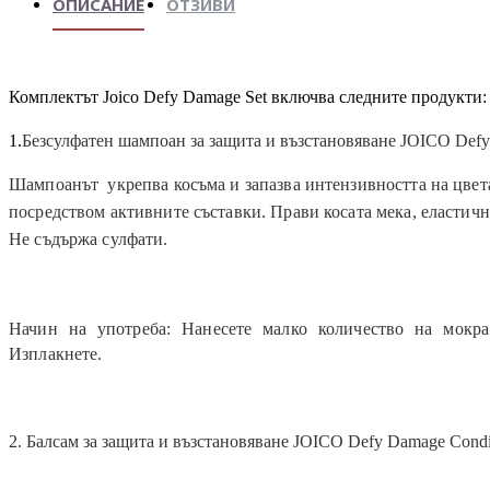
ОПИСАНИЕ
ОТЗИВИ
Комплектът Joico Defy Damage Set включва следните продукти:
1.
Безсулфатен шампоан за защита и възстановяване JOICO Def
Шампоанът укрепва косъма и запазва интензивността на цвета.
посредством активните съставки. Прави косата мека, еластичн
Не съдържа сулфати.
Начин на употреба: Нанесете малко количество на мокра
Изплакнете.
2.
Балсам за защита и възстановяване JOICO Defy Damage Condi