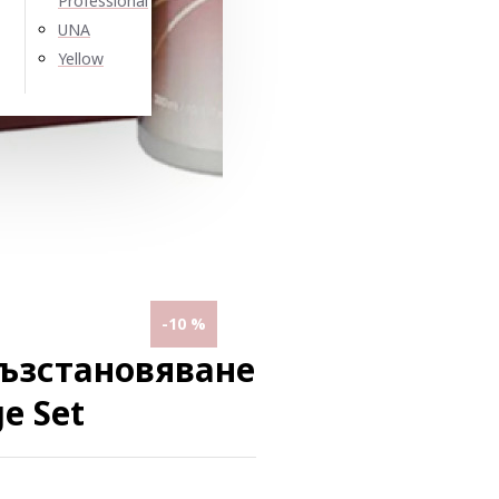
Professional
UNA
Yellow
-10 %
ъзстановяване
e Set