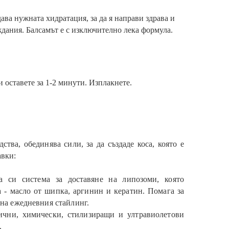
ава нужната хидратация, за да я направи здрава и
дания. Балсамът е с изключително лека формула.
 оставете за 1-2 минути. Изплакнете.
тва, обединява сили, за да създаде коса, която е
авки:
си система за доставяне на липозоми, която
а - масло от шипка, аргинин и кератин. Помага за
 на ежедневния стайлинг.
мични, химически, стилизиращи и ултравиолетови
.