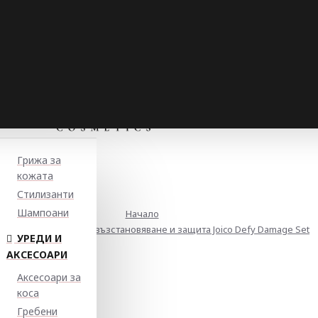
Грижа за
кожата
Стилизанти
Шампоани
Начало
итиран комплект за възстановяване и защита Joico Defy Damage Set
УРЕДИ И
АКСЕСОАРИ
Аксесоари за
коса
Гребени