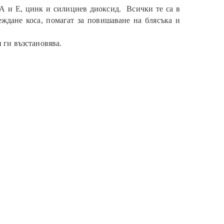
А и Е, цинк и силициев диоксид. Всички те са в
реждане коса, помагат за повишаване на блясъка и
 и ги възстановява.