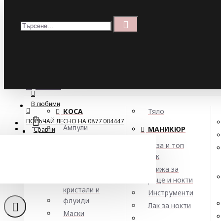
Меню
Кошница
Menu
ПОРЪЧАЙ ЛЕСНО НА 0877 004447
МЕНЮ
В любими
КОСА
Тяло
ПОРЪЧАЙ ЛЕСНО НА 0877 004447
Ампули
МАНИКЮР
Сравни
Арган
База и топ
Балсами
лак
Лим
Боя за коса
Грижа за
Елексири,
ръце и нокти
кристали и
Инструменти
флуиди
Лак за нокти
Маски