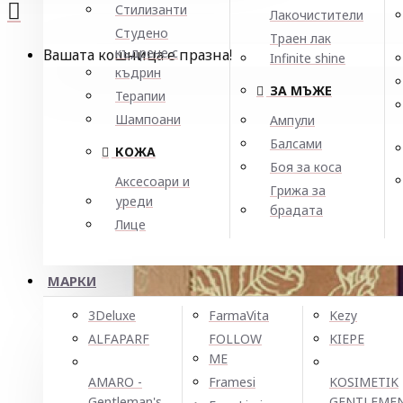
Стилизанти
Лакочистители
Студено
Траен лак
къдрене с
Вашата кошница е празна!
Infinite shine
къдрин
ЗА МЪЖЕ
Терапии
Шампоани
Ампули
Балсами
КОЖА
Боя за коса
Аксесоари и
Грижа за
уреди
брадата
Лице
МАРКИ
3Deluxe
FarmaVita
Kezy
ALFAPARF
FOLLOW
KIEPE
ME
AMARO -
Framesi
KOSIMETIK
Gentleman's
GENTLEME