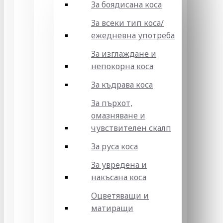
За боядисана коса
За всеки тип коса/
ежедневна употреба
За изглаждане и
непокорна коса
За къдрава коса
За пърхот,
омазняване и
чувствителен скалп
За руса коса
За увредена и
накъсана коса
Оцветяващи и
матиращи