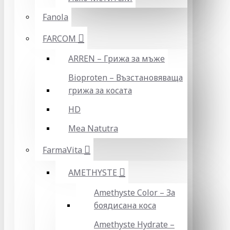
Fanola
FARCOM
ARREN – Грижа за мъже
Bioproten – Възстановяваща
грижа за косата
HD
Mea Natutra
FarmaVita
AMETHYSTE
Amethyste Color – За
боядисана коса
Amethyste Hydrate –