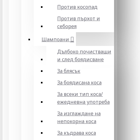
Против косопад
Против пърхот и
себорея
Шампоани
Дълбоко почистващи
и след боядисване
За блясък
За боядисана коса
За всеки тип коса/
ежедневна употреба
За изглаждане на
непокорна коса
За къдрава коса