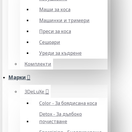
Маши за коса
Машинки и тримери
Преси за коса
Сешоари
Уреди за къдрене
Комплекти
Марки
3DeLuXe
Color - За боядисана коса
Detox - За дълбоко
почистване