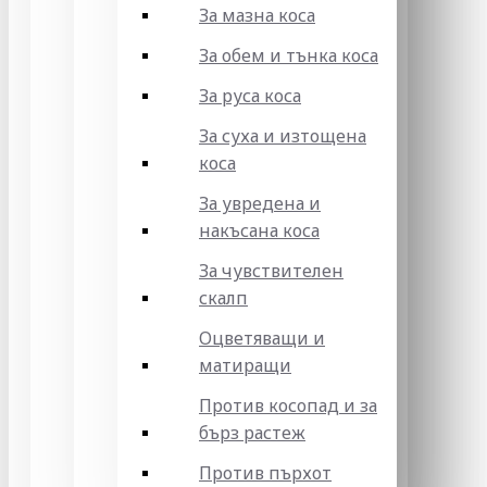
За мазна коса
За обем и тънка коса
За руса коса
За суха и изтощена
коса
За увредена и
накъсана коса
За чувствителен
скалп
Оцветяващи и
матиращи
Против косопад и за
бърз растеж
Против пърхот