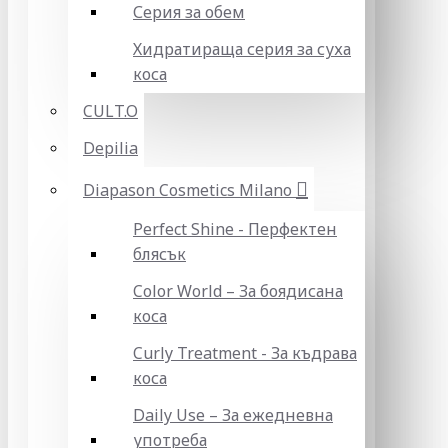
Серия за обем
Хидратираща серия за суха
коса
CULT.O
Depilia
Diapason Cosmetics Milano
Perfect Shine - Перфектен
блясък
Color World – За боядисана
коса
Curly Treatment - За къдрава
коса
Daily Use – За ежедневна
употреба