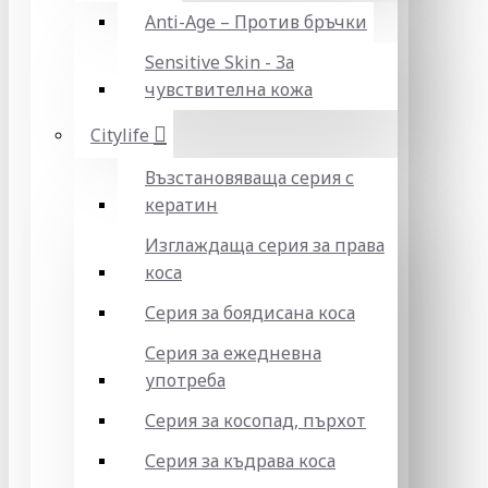
Anti-Age – Против бръчки
Sensitive Skin - За
чувствителна кожа
Citylife
Възстановяваща серия с
кератин
Изглаждаща серия за права
коса
Серия за боядисана коса
Серия за ежедневна
употреба
Серия за косопад, пърхот
Серия за къдрава коса