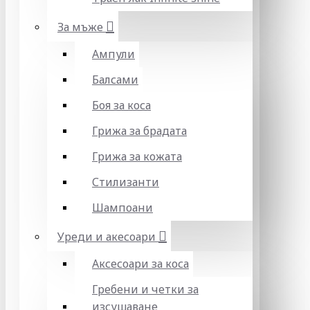
За мъже
Ампули
Балсами
Боя за коса
Грижа за брадата
Грижа за кожата
Стилизанти
Шампоани
Уреди и акесоари
Аксесоари за коса
Гребени и четки за
изсушаване