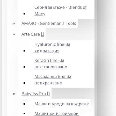
Серия за мъже - Blends of
Many
AMARO - Gentleman's Tools
Arte Care
Hyaluronic line-За
хидратация
Keratin line–За
възстановяване
Macadamia line-За
подхранване
Babyliss Pro
Маши и уреди за къдрене
Машинки и тримери