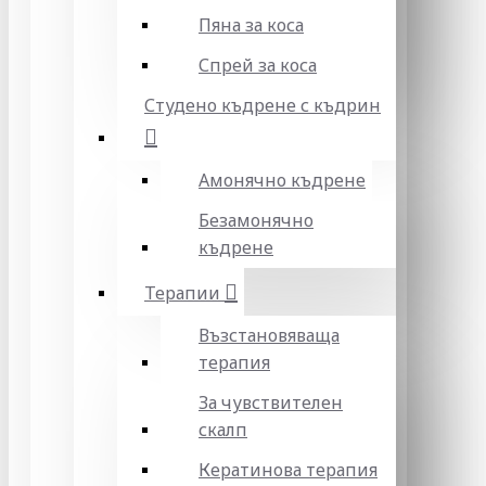
Пяна за коса
Спрей за коса
Студено къдрене с къдрин
Амонячно къдрене
Безамонячно
къдрене
Терапии
Възстановяваща
терапия
За чувствителен
скалп
Кератинова терапия