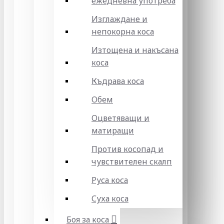
ежедневна употреба
Изглаждане и
непокорна коса
Изтощена и накъсана
коса
Къдрава коса
Обем
Оцветяващи и
матиращи
Против косопад и
чувствителен скалп
Руса коса
Суха коса
Боя за коса