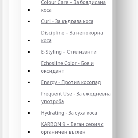
Colour Care – За боядисана
коса
Curl - За къдрава коса
Discipline – За непокорна
коса
E-Styling – Стилизанти
Echosline Color - Боя и
оксидант
Energy - Против косопад
Frequent Use - За ежедневна
употреба
Hydrating - За суха коса
KARBON 9 – Веган серия с
органичен въглен