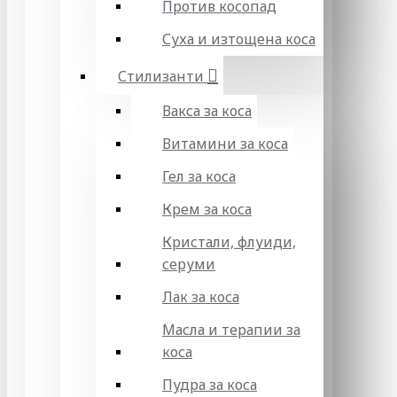
Против косопад
Суха и изтощена коса
Стилизанти
Вакса за коса
Витамини за коса
Гел за коса
Крем за коса
Кристали, флуиди,
серуми
Лак за коса
Масла и терапии за
коса
Пудра за коса