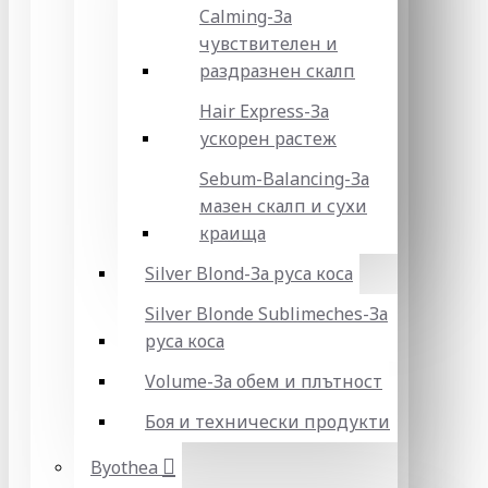
Calming-За
чувствителен и
раздразнен скалп
Hair Express-За
ускорен растеж
Sebum-Balancing-За
мазен скалп и сухи
краища
Silver Blond-За руса коса
Silver Blonde Sublіmeches-За
руса коса
Volume-За обем и плътност
Боя и технически продукти
Byothea