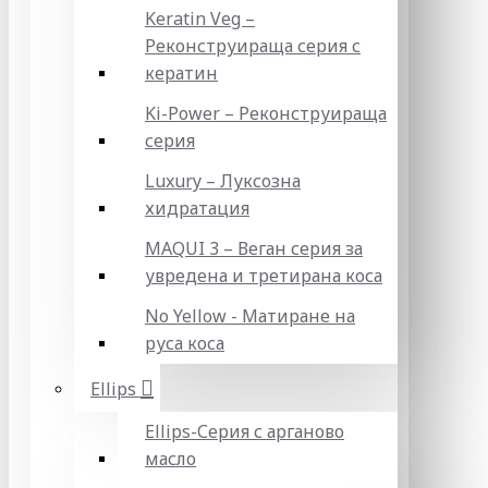
Keratin Veg –
Реконструираща серия с
кератин
Ki-Power – Реконструираща
серия
Luxury – Луксозна
хидратация
MAQUI 3 – Веган серия за
увредена и третирана коса
No Yellow - Матиране на
руса коса
Ellips
Ellips-Серия с арганово
масло