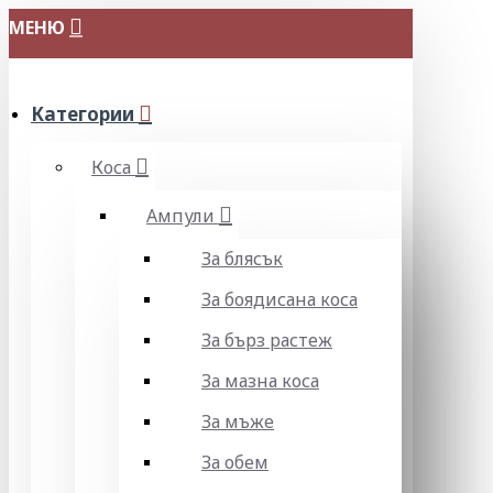
МЕНЮ
Категории
Коса
Ампули
За блясък
За боядисана коса
За бърз растеж
За мазна коса
За мъже
За обем