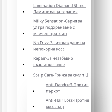
Lamination Diamond Shine-
Ламинираща терапия
Milky Sensation-Серия за
ултра подхранване с
млечен протеин
No Frizz-За изглаждане на
непокорна коса
Repair-За незабавно
възстановяване
Scalp Care-Грижа за скалп
Anti-Dandruff-Против
пърхот
Anti-Hair Loss-Против
кососпад