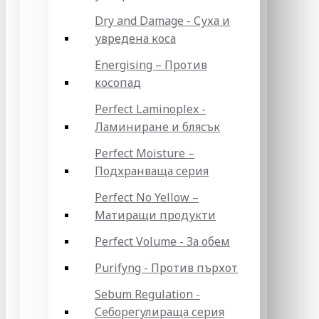
Dry and Damage - Суха и
увредена коса
Energising – Против
косопад
Perfect Laminoplex -
Ламиниране и блясък
Perfect Moisture –
Подхранваща серия
Perfect No Yellow –
Матиращи продукти
Perfect Volume - За обем
Purifyng - Против пърхот
Sebum Regulation -
Себорегулираща серия