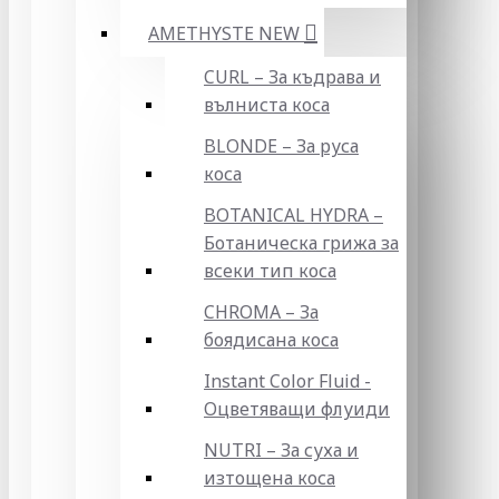
AMETHYSTE NEW
CURL – За къдрава и
вълниста коса
BLONDE – За руса
коса
BOTANICAL HYDRA –
Ботаническа грижа за
всеки тип коса
CHROMA – За
боядисана коса
Instant Color Fluid -
Оцветяващи флуиди
NUTRI – За суха и
изтощена коса