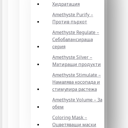
Хидратация
Amethyste Purify –
Против пърхот
Amethyste Regulate –
Себобалансираща
серия
Amethyste Silver –
Матиращи продукти
Amethyste Stimulate –
Намалява косопада и
стимулира растежа
Amethyste Volume – За
обем
Coloring Mask –
Оцветяващи маски