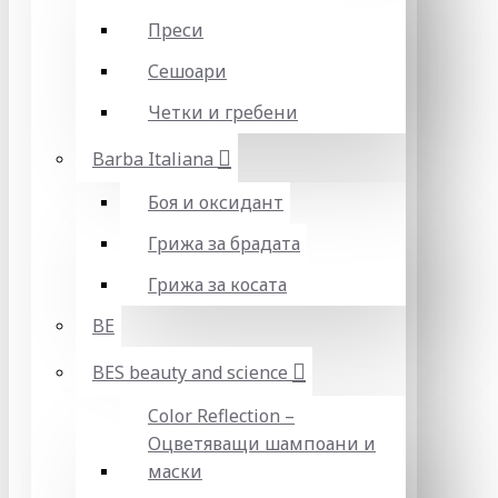
Преси
Сешоари
Четки и гребени
Barba Italiana
Боя и оксидант
Грижа за брадата
Грижа за косата
BE
BES beauty and science
Color Reflection –
Оцветяващи шампоани и
маски