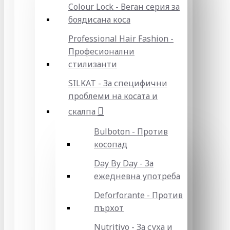
Colour Lock - Веган серия за
боядисана коса
Professional Hair Fashion -
Професионални
стилизанти
SILKAT - За специфични
проблеми на косата и
скалпа
Bulboton - Против
косопад
Day By Day - За
ежедневна употреба
Deforforante - Против
пърхот
Nutritivo - За суха и