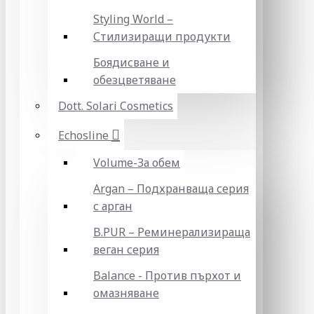
Styling World –
Стилизиращи продукти
Боядисване и
обезцветяване
Dott. Solari Cosmetics
Echosline
Volume-За обем
Argan – Подхранваща серия
с арган
B.PUR – Реминерализираща
веган серия
Balance - Против пърхот и
омазняване