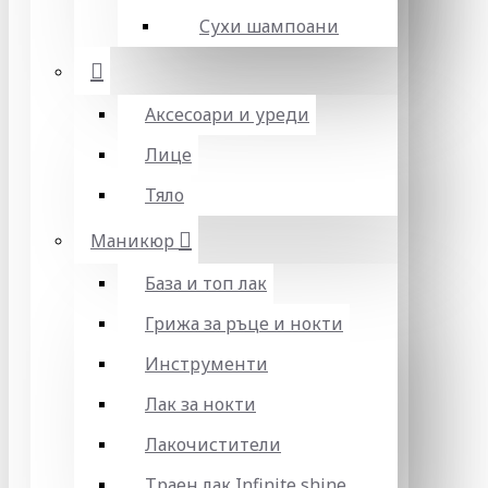
Сухи шампоани
Аксесоари и уреди
Лице
Тяло
Маникюр
База и топ лак
Грижа за ръце и нокти
Инструменти
Лак за нокти
Лакочистители
Траен лак Infinite shine