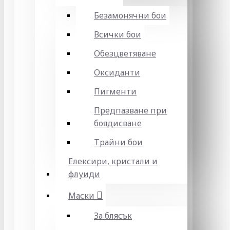
Безамонячни бои
Всички бои
Обезцветяване
Оксиданти
Пигменти
Предпазване при
боядисване
Трайни бои
Елексири, кристали и
флуиди
Маски
За блясък