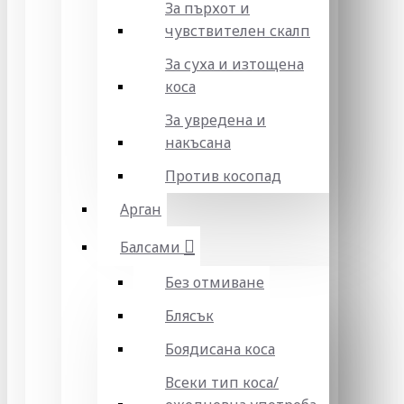
За пърхот и
чувствителен скалп
За суха и изтощена
коса
За увредена и
накъсана
Против косопад
Арган
Балсами
Без отмиване
Блясък
Боядисана коса
Всеки тип коса/