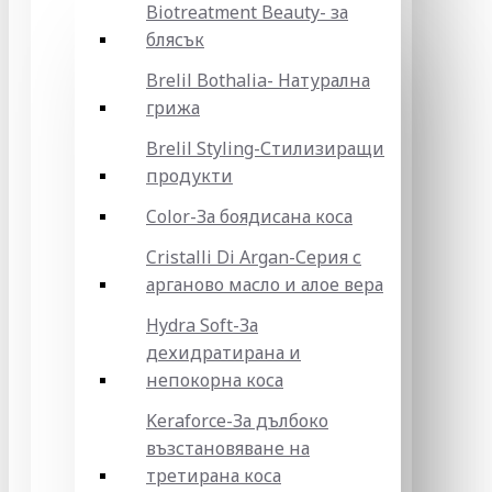
Biotreatment Beauty- за
блясък
Brelil Bothalia- Натурална
грижа
Brelil Styling-Стилизиращи
продукти
Color-За боядисана коса
Cristalli Di Argan-Серия с
арганово масло и алое вера
Hydra Soft-За
дехидратирана и
непокорна коса
Keraforce-За дълбоко
възстановяване на
третирана коса