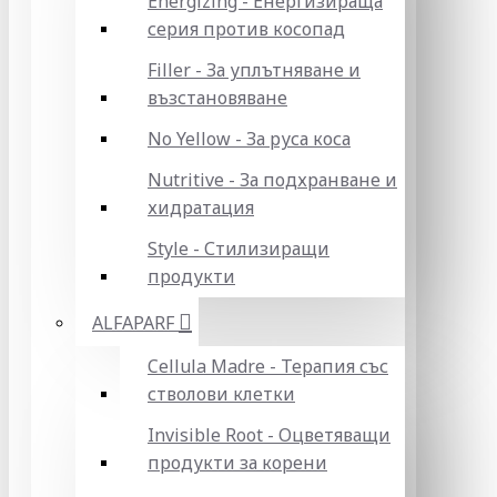
Energizing - Енергизираща
серия против косопад
Filler - За уплътняване и
възстановяване
No Yellow - За руса коса
Nutritive - За подхранване и
хидратация
Style - Стилизиращи
продукти
ALFAPARF
Cellula Madre - Терапия със
стволови клетки
Invisible Root - Оцветяващи
продукти за корени